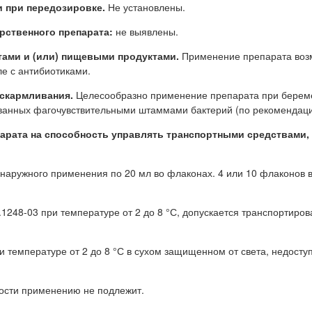
 при передозировке.
Не установлены.
рственного препарата:
не выявлены.
ами и (или) пищевыми продуктами.
Применение препарата воз
ле с антибиотиками.
вскармливания.
Целесообразно применение препарата при береме
званных фагочувствительными штаммами бактерий (по рекомендаци
арата на способность управлять транспортными средствами,
 наружного применения по 20 мл во флаконах. 4 или 10 флаконов в
.1248-03 при температуре от 2 до 8 °С, допускается транспортиро
ри температуре от 2 до 8 °С в сухом защищенном от света, недосту
ности применению не подлежит.