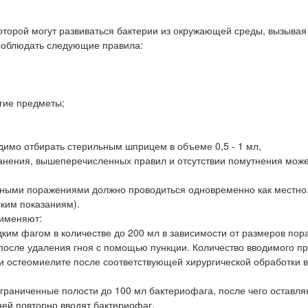
оторой могут развиваться бактерии из окружающей среды, вызывая
соблюдать следующие правила:
угие предметы;
димо отбирать стерильным шприцем в объеме 0,5 - 1 мл,
анения, вышеперечисленных правил и отсутствии помутнения може
ными поражениями должно проводиться одновременно как местно,
ским показаниям).
рименяют:
ким фагом в количестве до 200 мл в зависимости от размеров пор
а после удаления гноя с помощью пункции. Количество вводимого п
и остеомиелите после соответствующей хирургической обработки в
ограниченные полости до 100 мл бактериофага, после чего оставля
ней повторно вводят бактериофаг.