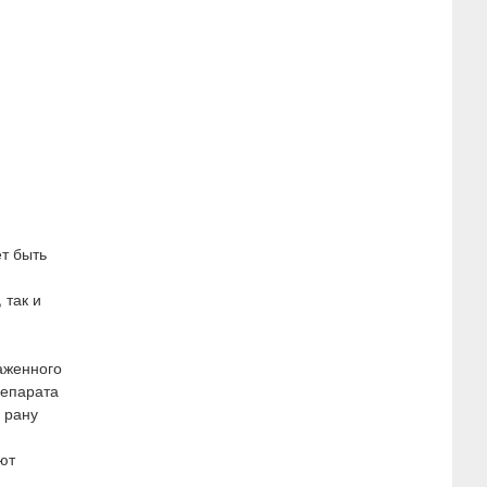
т быть
 так и
аженного
репарата
 рану
ют