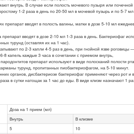
мают внутрь. В случае если полость мочевого пузыря или почечной
остому 1-2 раза в день по 20-50 мл в мочевой пузырь и по 5-7 мл
х препарат вводят в полость вагины, матки в дозе 5-10 мл ежедне
 препарат вводят в дозе 2-10 мл 1-3 раза в день. Бактериофаг исп
ых турунд (оставляя их на 1 час).
апывают по 2-3 капли 4-5 раз в день, при гнойной язве роговицы —
6-8 капель каждые 3 часа в сочетании с приемом внутрь,
пародонтитов препарат используют в виде полосканий полости рта 
 карманы турунд, пропитанных пиобактериофагом, на 5-10 минут.
них органов, дисбактериозе бактериофаг применяют через рот и в
раза в сутки натощак за 1 час до еды. В виде клизм назначают 1 ра
Доза на 1 прием (мл)
Внутрь
В клизме
5
10