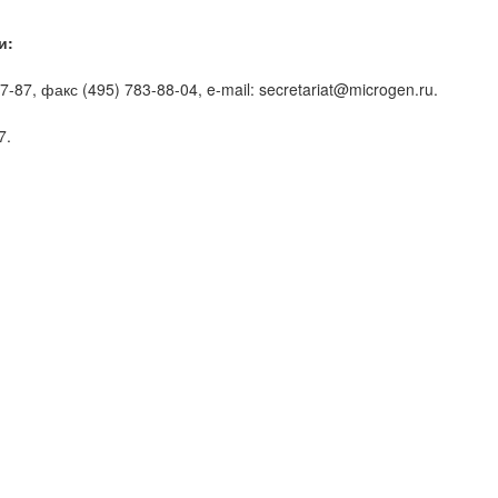
и:
37-87, факс (495) 783-88-04, e-mail: secretariat@microgen.ru.
7.