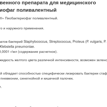
енного препарата для медицинского
риофаг поливалентный
®» Пиобактериофаг поливалентный.
го и наружного применения.
бактерий Staphylococcus, Streptococcus, Proteus (P. vulgaris, P. m
Klebsiella pneumoniae.
,0001 г/мл (содержание расчетное).
идкость желтого цвета различной интенсивности, возможен зелен
 обладает способностью специфически лизировать бактерии стаф
л пневмонии, синегнойной и кишечной палочек.
.