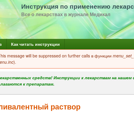
Перейти
Инструкция по применению лекарс
к
Все о лекарствах в журнале Медикал
основному
содержанию
в
Как читать инструкции
 This message will be suppressed on further calls в функции
menu_set_a
enu.inc
).
екарственных средств! Инструкции к лекарствам на нашем 
илагаются к препаратам.
ливалентный раствор