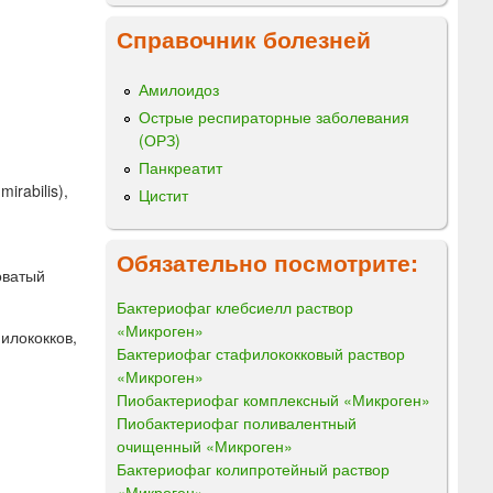
Справочник болезней
Амилоидоз
Острые респираторные заболевания
(ОРЗ)
Панкреатит
irabilis),
Цистит
Обязательно посмотрите:
оватый
Бактериофаг клебсиелл раствор
«Микроген»
илококков,
Бактериофаг стафилококковый раствор
«Микроген»
Пиобактериофаг комплексный «Микроген»
Пиобактериофаг поливалентный
очищенный «Микроген»
Бактериофаг колипротейный раствор
«Микроген»