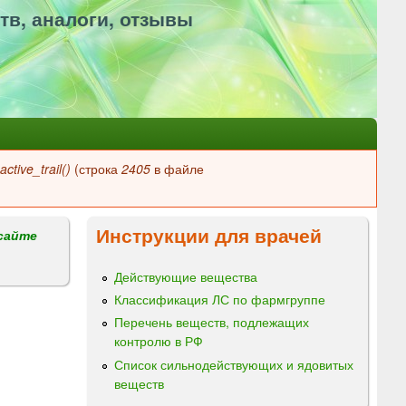
тв, аналоги, отзывы
ctive_trail()
(строка
2405
в файле
Инструкции для врачей
сайте
Действующие вещества
Классификация ЛС по фармгруппе
Перечень веществ, подлежащих
контролю в РФ
Список сильнодействующих и ядовитых
веществ