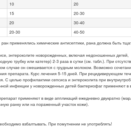
10
20
15
20-30
20
30-40
20-30
40-50
я ран применялись химические антисептики, рана должна быть тща
исе, энтероколите новорожденных, включая недоношенных детей,
ную трубку или катетер) 2-3 раза в сутки (см. табл.). При отсутст
том случае он смешивается с грудным молоком. Возможно сочетан
нения препарата. Курс лечения 5-15 дней. При рецидивирующем те
я. С целью профилактики сепсиса и энтероколита при внутриутро
чной инфекции у новорожденных детей бактериофаг применяют в 
репарат применяют в виде аппликаций ежедневно двукратно (ма
ную ранку или на пораженный участок кожи).
обходимо взбалтывать. При помутнении не употреблять!