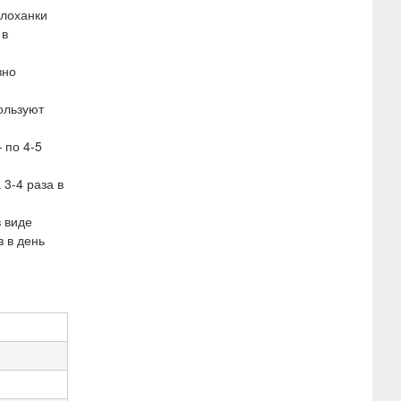
 лоханки
 в
вно
ользуют
 по 4-5
3-4 раза в
 виде
з в день