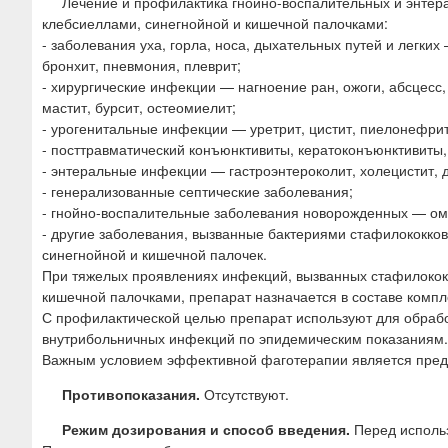
Лечение и профилактика гнойно-воспалительных и энтер
клебсиеллами, синегнойной и кишечной палочками:
- заболевания уха, горла, носа, дыхательных путей и легких 
бронхит, пневмония, плеврит;
- хирургические инфекции — нагноение ран, ожоги, абсцесс
мастит, бурсит, остеомиелит;
- урогенитальные инфекции — уретрит, цистит, пиелонефрит
- посттравматический конъюнктивиты, кератоконъюнктивиты,
- энтеральные инфекции — гастроэнтероколит, холецистит, 
- генерализованные септические заболевания;
- гнойно-воспалительные заболевания новорожденных — омфа
- другие заболевания, вызванные бактериями стафилококков,
синегнойной и кишечной палочек.
При тяжелых проявлениях инфекций, вызванных стафилококк
кишечной палочками, препарат назначается в составе компл
С профилактической целью препарат используют для обраб
внутрибольничных инфекций по эпидемическим показаниям.
Важным условием эффективной фаготерапии является предв
Противопоказания.
Отсутствуют.
Режим дозирования и способ введения.
Перед использ