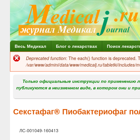
Г
Весь Медикал
Блог о лекарствах
Поиск лекарст
л
Deprecated function
: The each() function is deprecated.
Сообщение
а
/var/www/admini/data/www/medicalj.ru/tabletki/includes/m
об
в
ошибке
Только официальные инструкции по применению л
н
публикуются в неизменном виде, в котором они и пр
о
е
Секстафаг® Пиобактериофаг по
м
е
ЛС-001049-160413
н