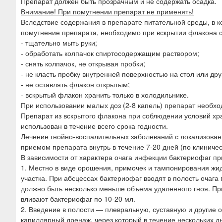
Препарат должен быть прозрачным и не содержать осадка.
Внимание! При помутнении препарат не применять!
Вследствие содержания в препарате питательной среды, в к
помутнение препарата, необходимо при вскрытии флакона 
- тщательно мыть руки;
- обработать колпачок спиртосодержащим раствором;
- снять колпачок, не открывая пробки;
- не класть пробку внутренней поверхностью на стол или др
- не оставлять флакон открытым;
- вскрытый флакон хранить только в холодильнике.
При использовании малых доз (2-8 капель) препарат необхо
Препарат из вскрытого флакона при соблюдении условий хр
использован в течение всего срока годности.
Лечение гнойно-воспалительных заболеваний с локализован
приемом препарата внутрь в течение 7-20 дней (по клиниче
В зависимости от характера очага инфекции бактериофаг п
1. Местно в виде орошения, примочек и тампонирования жид
участка. При абсцессах бактериофаг вводят в полость очаг
должно быть несколько меньше объема удаленного гноя. Пр
вливают бактериофаг по 10-20 мл.
2. Введение в полости — плевральную, суставную и другие 
капиллярный дренаж, через который в течение нескольких д