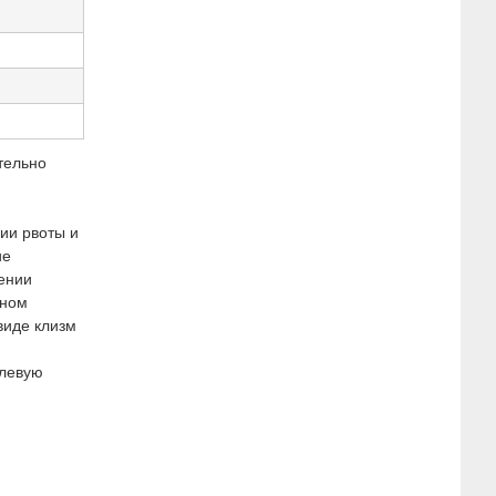
тельно
вии рвоты и
ие
чении
бном
виде клизм
рлевую