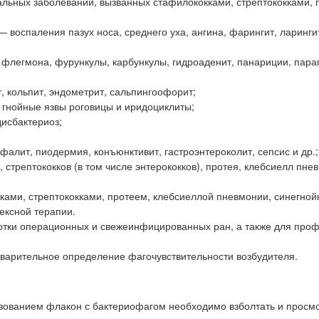
альных заболеваний, вызванных стафилококками, стрептококками, 
— воспаления пазух носа, среднего уха, ангина, фарингит, ларингит
, флегмона, фурункулы, карбункулы, гидроаденит, панариции, пара
, кольпит, эндометрит, сальпингоофорит;
 гнойные язвы роговицы и иридоциклиты;
дисбактериоз;
лит, пиодермия, конъюнктивит, гастроэнтероколит, сепсис и др.;
 стрептококков (в том числе энтерококков), протея, клебсиелл пне
ами, стрептококками, протеем, клебсиеллой пневмонии, синегной
ексной терапии.
отки операционных и свежеинфицированных ран, а также для проф
арительное определение фагочувствительности возбудителя.
ованием флакон с бактериофагом необходимо взболтать и просмо