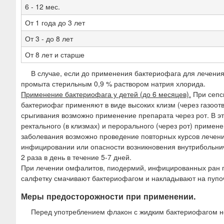
6 - 12 мес.
От 1 года до 3 лет
От 3 - до 8 лет
От 8 лет и старше
В случае, если до применения бактериофага для лечени
промыта стерильным 0,9 % раствором натрия хлорида.
Применение бактериофага у детей (до 6 месяцев).
При сепс
бактериофаг применяют в виде высоких клизм (через газоотвод
срыгивания возможно применение препарата через рот. В э
ректального (в клизмах) и перорального (через рот) приме
заболевания возможно проведение повторных курсов лечени
инфицировании или опасности возникновения внутрибольни
2 раза в день в течение 5-7 дней.
При лечении омфалитов, пиодермий, инфицированных ран п
салфетку смачивают бактериофагом и накладывают на пупоч
Меры предосторожности при применении.
Перед употреблением флакон с жидким бактериофагом не