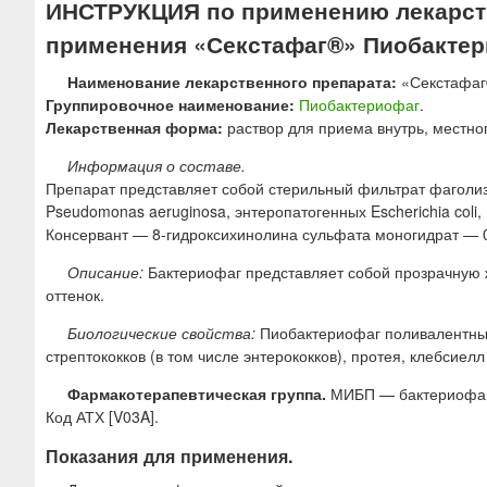
ИНСТРУКЦИЯ по применению лекарств
ю
применения «Секстафаг®» Пиобакте
Наименование лекарственного препарата:
«Секстафаг
Группировочное наименование:
Пиобактериофаг
.
Лекарственная форма:
раствор для приема внутрь, местно
Информация о составе.
Препарат представляет собой стерильный фильтрат фаголизатов 
Pseudomonas aeruginosa, энтеропатогенных Escherichia coli, 
Консервант — 8-гидроксихинолина сульфата моногидрат — 0
Описание:
Бактериофаг представляет собой прозрачную ж
оттенок.
Биологические свойства:
Пиобактериофаг поливалентный
стрептококков (в том числе энтерококков), протея, клебсиел
Фармакотерапевтическая группа.
МИБП — бактериофаг
Код АТХ [V03A].
Показания для применения.