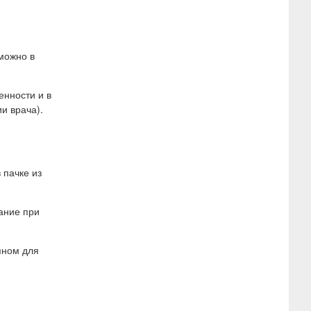
можно в
нности и в
и врача).
 пачке из
вание при
пном для