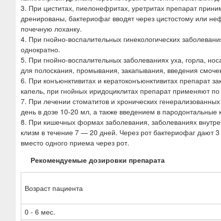
3. При циститах, пиелонефритах, уретритах препарат прини
дренированы, бактериофаг вводят через цистостому или нефр
почечную лоханку.
4. При гнойно-воспалительных гинекологических заболевания
однократно.
5. При гнойно-воспалительных заболеваниях уха, горла, носа
для полоскания, промывания, закапывания, введения смоченн
6. При конъюнктивитах и кератоконъюнктивитах препарат зак
капель, при гнойных иридоциклитах препарат применяют по 
7. При лечении стоматитов и хронических генерализованных 
день в дозе 10-20 мл, а также введением в пародонтальные
8. При кишечных формах заболевания, заболеваниях внутрен
клизм в течение 7 — 20 дней. Через рот бактериофаг дают 3 
вместо одного приема через рот.
Рекомендуемые дозировки препарата
Возраст пациента
0 - 6 мес.