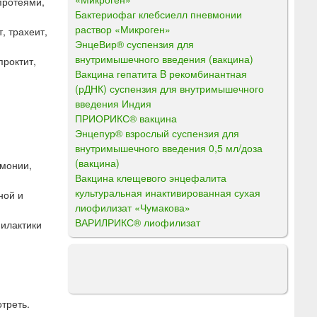
протеями,
Бактериофаг клебсиелл пневмонии
раствор «Микроген»
, трахеит,
ЭнцеВир® суспензия для
внутримышечного введения (вакцина)
проктит,
Вакцина гепатита B рекомбинантная
(рДНК) суспензия для внутримышечного
введения Индия
ПРИОРИКС® вакцина
Энцепур® взрослый суспензия для
внутримышечного введения 0,5 мл/доза
(вакцина)
вмонии,
Вакцина клещевого энцефалита
культуральная инактивированная сухая
ной и
лиофилизат «Чумакова»
ВАРИЛРИКС® лиофилизат
илактики
треть.