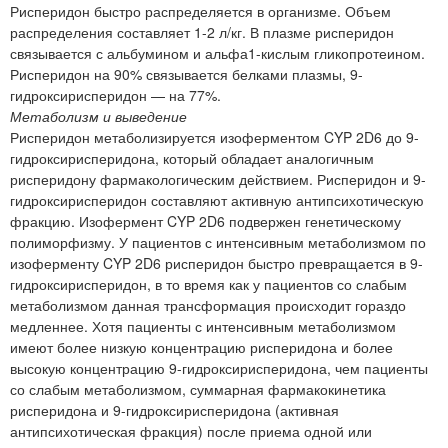
Рисперидон быстро распределяется в организме. Объем
распределения составляет 1-2 л/кг. В плазме рисперидон
связывается с альбумином и альфа1-кислым гликопротеином.
Рисперидон на 90% связывается белками плазмы, 9-
гидроксирисперидон — на 77%.
Метаболизм и выведение
Рисперидон метаболизируется изоферментом CYP 2D6 до 9-
гидроксирисперидона, который обладает аналогичным
рисперидону фармакологическим действием. Рисперидон и 9-
гидроксирисперидон составляют активную антипсихотическую
фракцию. Изофермент CYP 2D6 подвержен генетическому
полиморфизму. У пациентов с интенсивным метаболизмом по
изоферменту CYP 2D6 рисперидон быстро превращается в 9-
гидроксирисперидон, в то время как у пациентов со слабым
метаболизмом данная трансформация происходит гораздо
медленнее. Хотя пациенты с интенсивным метаболизмом
имеют более низкую концентрацию рисперидона и более
высокую концентрацию 9-гидроксирисперидона, чем пациенты
со слабым метаболизмом, суммарная фармакокинетика
рисперидона и 9-гидроксирисперидона (активная
антипсихотическая фракция) после приема одной или