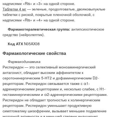
надписями «Ris» и «3» на одной стороне.
Таблетки 4 мг
— зеленые, продолговатые, двояковыпуклые
таблетки с риской, покрытые пленочной оболочкой, с
надписями «Ris» и «4» на одной стороне.
Фармакотерапевтическая группа:
антипсихотическое
средство (нейролептик).
Код АТХ
N05AX08
Фармакологические свойства
Фармакодинамика
Рисперидон — это селективный моноаминергический
антагонист, обладает высоким аффинитетом к
серотонинергическим 5-НТ2 и дофаминергическим D2-
рецепторам. Рисперидон связывается также с α1-
адренергическими рецепторами и, несколько слабее, с H1-
гистаминергическими и α2-адренергическими рецепторами.
Рисперидон не обладает тропностью к холинергическим
рецепторам. Рисперидон уменьшает продуктивную
симптоматику шизофрении, вызывает меньшее подавление
моторной активности и в меньшей степени индуцирует