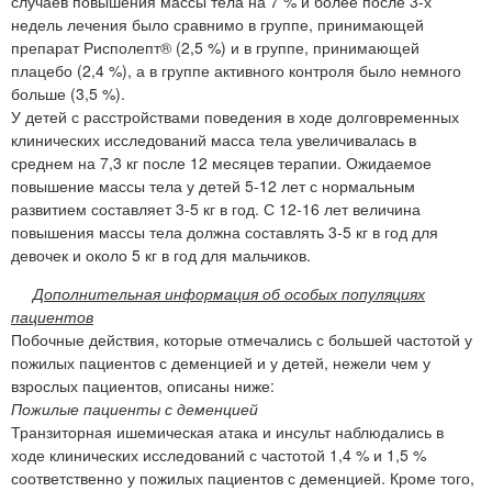
случаев повышения массы тела на 7 % и более после 3-х
недель лечения было сравнимо в группе, принимающей
препарат Рисполепт® (2,5 %) и в группе, принимающей
плацебо (2,4 %), а в группе активного контроля было немного
больше (3,5 %).
У детей с расстройствами поведения в ходе долговременных
клинических исследований масса тела увеличивалась в
среднем на 7,3 кг после 12 месяцев терапии. Ожидаемое
повышение массы тела у детей 5-12 лет с нормальным
развитием составляет 3-5 кг в год. С 12-16 лет величина
повышения массы тела должна составлять 3-5 кг в год для
девочек и около 5 кг в год для мальчиков.
Дополнительная информация об особых популяциях
пациентов
Побочные действия, которые отмечались с большей частотой у
пожилых пациентов с деменцией и у детей, нежели чем у
взрослых пациентов, описаны ниже:
Пожилые пациенты с деменцией
Транзиторная ишемическая атака и инсульт наблюдались в
ходе клинических исследований с частотой 1,4 % и 1,5 %
соответственно у пожилых пациентов с деменцией. Кроме того,