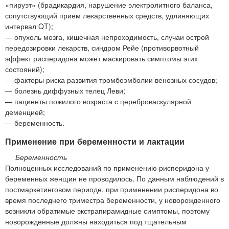
«пируэт» (брадикардия, нарушение электролитного баланса,
сопутствующий прием лекарственных средств, удлиняющих
интервал QT);
— опухоль мозга, кишечная непроходимость, случаи острой
передозировки лекарств, синдром Рейе (противорвотный
эффект рисперидона может маскировать симптомы этих
состояний);
— факторы риска развития тромбоэмболии венозных сосудов;
— болезнь диффузных телец Леви;
— пациенты пожилого возраста с цереброваскулярной
деменцией;
— беременность.
Применение при беременности и лактации
Беременность
Полноценных исследований по применению рисперидона у
беременных женщин не проводилось. По данным наблюдений в
постмаркетинговом периоде, при применении рисперидона во
время последнего триместра беременности, у новорожденного
возникли обратимые экстрапирамидные симптомы, поэтому
новорожденные должны находиться под тщательным