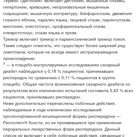
Термин «дистония» включает дистонию, мышечные спазмы,
гипертонию, кривошею, непроизвольные мышечные
сокращения, мышечную контрактуру, блефароспазм, движения
глазного яблока, паралич языка, лицевой спазм, ларингоспазм,
миотония, опистотонус, орофарингеальный спазм,
плеврототонус, спазм языка и тризм.
Тремор включает тремор и паркинсонический тремор покоя.
Также следует отметить, что существует более широкий ряд
симптомов, которые не всегда имеют экстрапирамидное
происхождение.
3
— в плацебо-контролируемых исследованиях сахарный
диабет наблюдался у 0,18 % пациентов, принимавших
рисперидон по сравнению с 0,11 % пациентов в группе
плацебо. Общая частота возникновения сахарного диабета по
результатам всех клинических испытаний составила 0,43 % всех
пациентов, принимавших рисперидон.
Ниже дополнительно перечислены побочные действия,
наблюдаемые в ходе клинических исследований
пролонгированной инъекционной формы рисперидона —
Рисполепт® Конста, но не проявившиеся при применении
пероральных лекарственных форм рисперидона. Данный
список не включает в себя побочные действия, связанные с