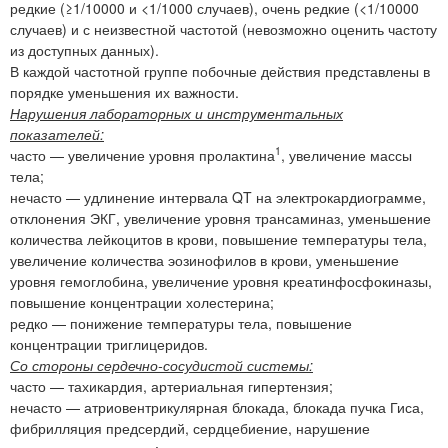
редкие (≥1/10000 и <1/1000 случаев), очень редкие (<1/10000
случаев) и с неизвестной частотой (невозможно оценить частоту
из доступных данных).
В каждой частотной группе побочные действия представлены в
порядке уменьшения их важности.
Нарушения лабораторных и инструментальных
показателей:
1
часто — увеличение уровня пролактина
, увеличение массы
тела;
нечасто — удлинение интервала QT на электрокардиограмме,
отклонения ЭКГ, увеличение уровня трансаминаз, уменьшение
количества лейкоцитов в крови, повышение температуры тела,
увеличение количества эозинофилов в крови, уменьшение
уровня гемоглобина, увеличение уровня креатинфосфокиназы,
повышение концентрации холестерина;
редко — понижение температуры тела, повышение
концентрации триглицеридов.
Со стороны сердечно-сосудистой системы:
часто — тахикардия, артериальная гипертензия;
нечасто — атриовентрикулярная блокада, блокада пучка Гиса,
фибрилляция предсердий, сердцебиение, нарушение