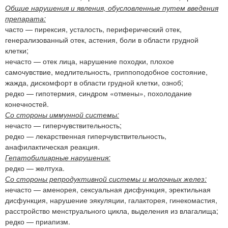
Общие нарушения и явления, обусловленные путем введения
препарата:
часто — пирексия, усталость, периферический отек,
генерализованный отек, астения, боли в области грудной
клетки;
нечасто — отек лица, нарушение походки, плохое
самочувствие, медлительность, гриппоподобное состояние,
жажда, дискомфорт в области грудной клетки, озноб;
редко — гипотермия, синдром «отмены», похолодание
конечностей.
Со стороны иммунной системы:
нечасто — гиперчувствительность;
редко — лекарственная гиперчувствительность,
анафилактическая реакция.
Гепатобилиарные нарушения:
редко — желтуха.
Со стороны репродуктивной системы и молочных желез:
нечасто — аменорея, сексуальная дисфункция, эректильная
дисфункция, нарушение эякуляции, галакторея, гинекомастия,
расстройство менструального цикла, выделения из влагалища;
редко — приапизм.