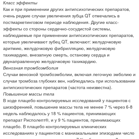
Класс эффекты
Как и при применении других антипсихотических препаратов,
очень редкие случаи увеличения зубца QT отмечались в
постмаркетинговом периоде наблюдения. Другие класс-
эффекты со стороны сердечно-сосудистой системы,
наблюдаемые при применении антипсихотических препаратов,
которые увеличивают зубец QT, включают: желудочковую
аритмию, желудочковую фибрилляцию, желудочковую
тахикардию, внезапную смерть, остановку сердца и
двунаправленную желудочковую тахикардию.
Венозная тромбоэмболия
Случаи венозной тромбоэмболии, включая легочную эмболию и
случаи тромбоза глубоких вен, наблюдались при использовании
антипсихотических препаратов (частота неизвестна).
Повышение массы тела
В ходе плацебо-контролируемых исследований у пациентов с
шизофренией, повышение массы тела не менее 7 % через 6-8
недель наблюдалось у 18 % пациентов, принимающих
препарат Рисполепт®, и у 9 % пациентов, принимающих
плацебо. В плацебо-контролируемых клинических
исследованиях у пациентов с маниакальными эпизодами число