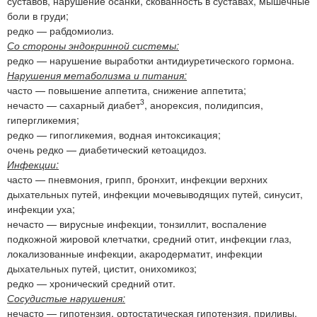
суставов, нарушение осанки, скованность в суставах, мышечные
боли в груди;
редко — рабдомиолиз.
Со стороны эндокринной системы:
редко — нарушение выработки антидиуретического гормона.
Нарушения метаболизма и питания:
часто — повышение аппетита, снижение аппетита;
3
нечасто — сахарный диабет
, анорексия, полидипсия,
гипергликемия;
редко — гипогликемия, водная интоксикация;
очень редко — диабетический кетоацидоз.
Инфекции:
часто — пневмония, грипп, бронхит, инфекции верхних
дыхательных путей, инфекции мочевыводящих путей, синусит,
инфекции уха;
нечасто — вирусные инфекции, тонзиллит, воспаление
подкожной жировой клетчатки, средний отит, инфекции глаз,
локализованные инфекции, акародерматит, инфекции
дыхательных путей, цистит, онихомикоз;
редко — хронический средний отит.
Сосудистые нарушения:
нечасто — гипотензия, ортостатическая гипотензия, приливы.