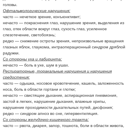
головы.
Офтальмологические нарушения:
часто — нечеткое зрение, конъюнктивит;
нечасто — покраснения глаз, нарушение зрения, выделения из
глаз, отек области вокруг глаз, сухость глаз, усиленное
слезотечение, светобоязнь;
редко — снижение остроты зрения, непроизвольные вращения
глазных яблок, глаукома, интраоперационный синдром дряблой
радужки.
Со стороны уха и лабиринта:
нечасто — боль в ухе, шум в ушах.
Респираторные, торакальные нарушения и нарушения
средостения:
часто — одышка, носовое кровотечение, кашель, заложенность
носа, боль в области гортани и глотки;
нечасто — свистящее дыхание, аспирационная пневмония,
застой в легких, нарушение дыхания, влажные хрипы,
нарушение проходимости дыхательных путей, дисфония;
редко — синдром апноэ во сне, гипервентиляция.
Со стороны желудочно-кишечного тракта:
часто — рвота, диарея, запор, тошнота, боли в области живота,