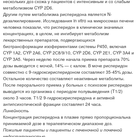
нескольких доз схожа у пациентов с интенсивным и со слабым
метаболизмом CYP 2D6.
Другим путем метаболизма рисперидона является N-
дезалкилирование. Исследования in vitro на микросомах печени
человека показали, что рисперидон в клинически значимых
концентрациях, в целом, не ингибирует метаболизм
лекарственных препаратов, подвергающихся
биотрансформации изоферментами системы Р450, включая
CYP 1А2, CYP 2А6, CYP 2С8/9/10, CYP 2D6, CYP 2Е1, CYP 3А4 и
CYP 3А5. Через неделю после начала приема препарата 70%
дозы выводится с мочой, 14% — с калом. В моче рисперидон
совместно с 9-гидроксирисперидоном составляют 35-45% дозы.
Остальное количество составляют неактивные метаболиты.
После перорального приема у больных с психозом рисперидон
выводится из организма с периодом полувыведения (T1/2)
около 3 часов. Т1/2 9-гидроксирисперидона и активной
антипсихотической фракции составляет 24 часа.
Линейность
Концентрация рисперидона в плазме прямо пропорциональна
принимаемой дозе в терапевтическом диапазоне доз.
Пожилые пациенты и пациенты с печеночной и почечной
недостаточностью