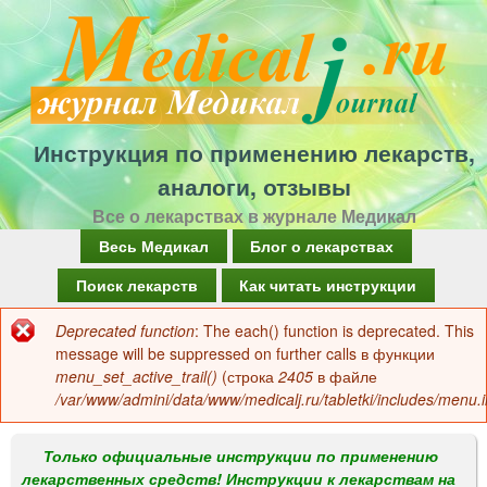
Перейти
к
основному
содержанию
Инструкция по применению лекарств,
аналоги, отзывы
Все о лекарствах в журнале Медикал
Г
Весь Медикал
Блог о лекарствах
л
Поиск лекарств
Как читать инструкции
а
Deprecated function
: The each() function is deprecated. This
Сообщение
в
message will be suppressed on further calls в функции
об
menu_set_active_trail()
(строка
2405
в файле
н
/var/www/admini/data/www/medicalj.ru/tabletki/includes/menu.i
ошибке
о
е
Только официальные инструкции по применению
лекарственных средств! Инструкции к лекарствам на