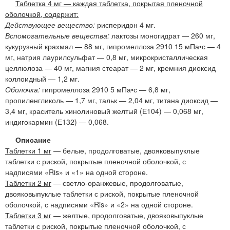
Таблетка 4 мг — каждая таблетка, покрытая пленочной
оболочкой, содержит:
Действующее вещество:
рисперидон 4 мг.
Вспомогательные вещества:
лактозы моногидрат — 260 мг,
кукурузный крахмал — 88 мг, гипромеллоза 2910 15 мПа•с — 4
мг, натрия лаурилсульфат — 0,8 мг, микрокристаллическая
целлюлоза — 40 мг, магния стеарат — 2 мг, кремния диоксид
коллоидный — 1,2 мг.
Оболочка:
гипромеллоза 2910 5 мПа•с — 6,8 мг,
пропиленгликоль — 1,7 мг, тальк — 2,04 мг, титана диоксид —
3,4 мг, краситель хинолиновый желтый (Е104) — 0,068 мг,
индигокармин (Е132) — 0,068.
Описание
Таблетки 1 мг
— белые, продолговатые, двояковыпуклые
таблетки с риской, покрытые пленочной оболочкой, с
надписями «Ris» и «1» на одной стороне.
Таблетки 2 мг
— светло-оранжевые, продолговатые,
двояковыпуклые таблетки с риской, покрытые пленочной
оболочкой, с надписями «Ris» и «2» на одной стороне.
Таблетки 3 мг
— желтые, продолговатые, двояковыпуклые
таблетки с риской, покрытые пленочной оболочкой, с