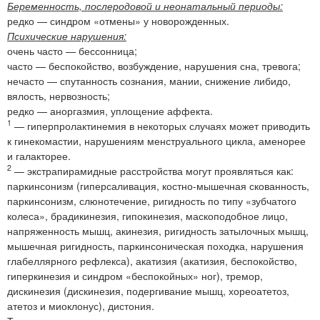
Беременность, послеродовой и неонатальный периоды:
редко — синдром «отмены» у новорожденных.
Психические нарушения:
очень часто — бессонница;
часто — беспокойство, возбуждение, нарушения сна, тревога;
нечасто — спутанность сознания, мании, снижение либидо,
вялость, нервозность;
редко — аноргазмия, уплощение аффекта.
1
— гиперпролактинемия в некоторых случаях может приводить
к гинекомастии, нарушениям менструального цикла, аменорее
и галакторее.
2
— экстрапирамидные расстройства могут проявляться как:
паркинсонизм (гиперсаливация, костно-мышечная скованность,
паркинсонизм, слюнотечение, ригидность по типу «зубчатого
колеса», брадикинезия, гипокинезия, маскоподобное лицо,
напряженность мышц, акинезия, ригидность затылочных мышц,
мышечная ригидность, паркинсоническая походка, нарушения
глабеллярного рефлекса), акатизия (акатизия, беспокойство,
гиперкинезия и синдром «беспокойных» ног), тремор,
дискинезия (дискинезия, подергивание мышц, хореоатетоз,
атетоз и миоклонус), дистония.