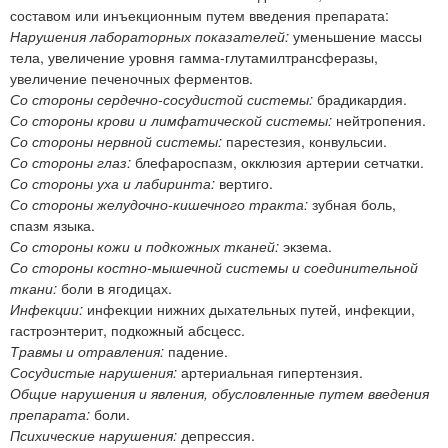
составом или инъекционным путем введения препарата:
Нарушения лабораторных показателей:
уменьшение массы
тела, увеличение уровня гамма-глутамилтрансферазы,
увеличение печеночных ферментов.
Со стороны сердечно-сосудистой системы:
брадикардия.
Со стороны крови и лимфатической системы:
нейтропения.
Со стороны нервной системы:
парестезия, конвульсии.
Со стороны глаз:
блефароспазм, окклюзия артерии сетчатки.
Со стороны уха и лабиринта:
вертиго.
Со стороны желудочно-кишечного тракта:
зубная боль,
спазм языка.
Со стороны кожи и подкожных тканей:
экзема.
Со стороны костно-мышечной системы и соединительной
ткани:
боли в ягодицах.
Инфекции:
инфекции нижних дыхательных путей, инфекции,
гастроэнтерит, подкожный абсцесс.
Травмы и отравления:
падение.
Сосудистые нарушения:
артериальная гипертензия.
Общие нарушения и явления, обусловленные путем введения
препарата:
боли.
Психические нарушения:
депрессия.