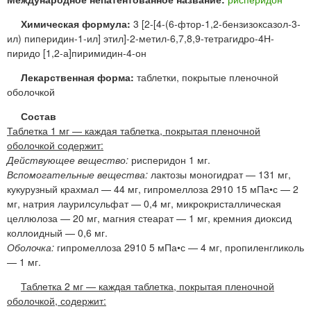
Химическая формула:
3 [2-[4-(6-фтор-1,2-бензизоксазол-3-
ил) пиперидин-1-ил] этил]-2-метил-6,7,8,9-тетрагидро-4Н-
пиридо [1,2-а]пиримидин-4-он
Лекарственная форма:
таблетки, покрытые пленочной
оболочкой
Состав
Таблетка 1 мг — каждая таблетка, покрытая пленочной
оболочкой содержит:
Действующее вещество:
рисперидон 1 мг.
Вспомогательные вещества:
лактозы моногидрат — 131 мг,
кукурузный крахмал — 44 мг, гипромеллоза 2910 15 мПа•с — 2
мг, натрия лаурилсульфат — 0,4 мг, микрокристаллическая
целлюлоза — 20 мг, магния стеарат — 1 мг, кремния диоксид
коллоидный — 0,6 мг.
Оболочка:
гипромеллоза 2910 5 мПа•с — 4 мг, пропиленгликоль
— 1 мг.
Таблетка 2 мг — каждая таблетка, покрытая пленочной
оболочкой, содержит: