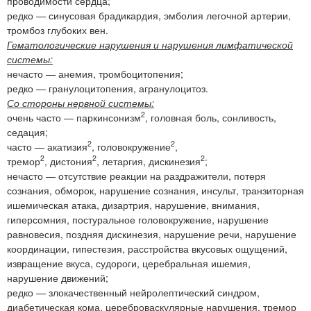
проводимости сердца;
редко — синусовая брадикардия, эмболия легочной артерии,
тромбоз глубоких вен.
Гематологические нарушения и нарушения лимфатической
системы:
нечасто — анемия, тромбоцитопения;
редко — гранулоцитопения, агранулоцитоз.
Со стороны нервной системы:
2
очень часто — паркинсонизм
, головная боль, сонливость,
седация;
2
2
часто — акатизия
, головокружение
,
2
2
2
тремор
, дистония
, летаргия, дискинезия
;
нечасто — отсутствие реакции на раздражители, потеря
сознания, обморок, нарушение сознания, инсульт, транзиторная
ишемическая атака, дизартрия, нарушение, внимания,
гиперсомния, постуральное головокружение, нарушение
равновесия, поздняя дискинезия, нарушение речи, нарушение
координации, гипестезия, расстройства вкусовых ощущений,
извращение вкуса, судороги, церебральная ишемия,
нарушение движений;
редко — злокачественный нейролептический синдром,
диабетическая кома, цереброваскулярные нарушения, тремор