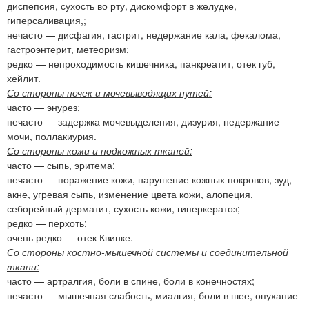
диспепсия, сухость во рту, дискомфорт в желудке,
гиперсаливация,;
нечасто — дисфагия, гастрит, недержание кала, фекалома,
гастроэнтерит, метеоризм;
редко — непроходимость кишечника, панкреатит, отек губ,
хейлит.
Со стороны почек и мочевыводящих путей:
часто — энурез;
нечасто — задержка мочевыделения, дизурия, недержание
мочи, поллакиурия.
Со стороны кожи и подкожных тканей:
часто — сыпь, эритема;
нечасто — поражение кожи, нарушение кожных покровов, зуд,
акне, угревая сыпь, изменение цвета кожи, алопеция,
себорейный дерматит, сухость кожи, гиперкератоз;
редко — перхоть;
очень редко — отек Квинке.
Со стороны костно-мышечной системы и соединительной
ткани:
часто — артралгия, боли в спине, боли в конечностях;
нечасто — мышечная слабость, миалгия, боли в шее, опухание