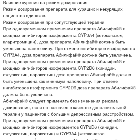
Влияние курения на режим дозирования
Режим дозирования препарата для курящих и некурящих
пациентов одинаков.
Режим дозирования при сопутствующей терапии
При одновременном применении препарата Абилифай® и
мощных ингибиторов изофермента CYP3А4 (кетоконазол,
кларитромицин), доза препарата Абилифай® должна быть
уменьшена наполовину. При отмене ингибиторов изофермента
CYP3А4, доза препарата Абилифай® должна быть увеличена.
При одновременном применении препарата Абилифай® и
мощных ингибиторов изофермента CYP2D6 (хинидин,
флуоксетин, пароксетин) доза препарата Абилифай® должна
быть уменьшена как минимум наполовину. При отмене
ингибиторов изофермента CYP2D6 доза препарата Абилифай®
должна быть увеличена.
Абилифай® следует применять без изменения режима
дозирования, если он назначен в качестве дополнительной
терапии у пациентов с большим депрессивным расстройством.
При одновременном применении препарата Абилифай® и
мощных ингибиторов изоферментов CYP2D6 (хинидин,
флуоксетин, пароксетин) и CYP3А4 (кетоконазол,
кларитромицин), доза препарата Абилифай® должна быть