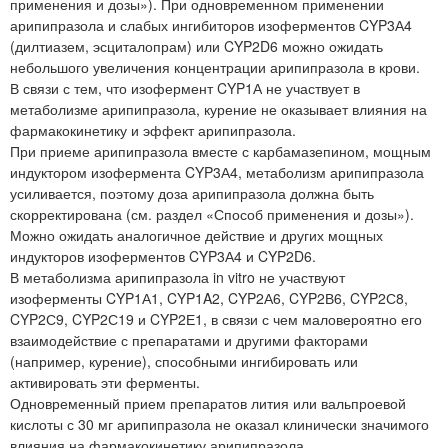
применения и дозы»). При одновременном применении
арипипразола и слабых ингибиторов изоферментов CYP3А4
(дилтиазем, эсциталопрам) или CYP2D6 можно ожидать
небольшого увеличения концентрации арипипразола в крови.
В связи с тем, что изофермент CYP1А не участвует в
метаболизме арипипразола, курение не оказывает влияния на
фармакокинетику и эффект арипипразола.
При приеме арипипразола вместе с карбамазепином, мощным
индуктором изофермента CYP3А4, метаболизм арипипразола
усиливается, поэтому доза арипипразола должна быть
скорректирована (см. раздел «Способ применения и дозы»).
Можно ожидать аналогичное действие и других мощных
индукторов изоферментов CYP3А4 и CYP2D6.
В метаболизма арипипразола in vitro не участвуют
изоферменты CYP1А1, CYP1A2, CYP2А6, CYP2В6, CYP2С8,
CYP2С9, CYP2С19 и CYP2Е1, в связи с чем маловероятно его
взаимодействие с препаратами и другими факторами
(например, курение), способными ингибировать или
активировать эти ферменты.
Одновременный прием препаратов лития или вальпроевой
кислоты с 30 мг арипипразола не оказал клинически значимого
влияния на фармакокинетику арипипразола.