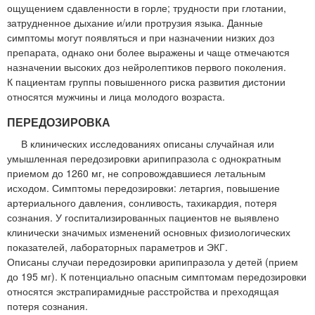
ощущением сдавленности в горле; трудности при глотании,
затрудненное дыхание и/или протрузия языка. Данные
симптомы могут появляться и при назначении низких доз
препарата, однако они более выражены и чаще отмечаются
назначении высоких доз нейролептиков первого поколения.
К пациентам группы повышенного риска развития дистонии
относятся мужчины и лица молодого возраста.
ПЕРЕДОЗИРОВКА
В клинических исследованиях описаны случайная или
умышленная передозировки арипипразола с однократным
приемом до 1260 мг, не сопровождавшиеся летальным
исходом. Симптомы передозировки: летаргия, повышение
артериального давления, сонливость, тахикардия, потеря
сознания. У госпитализированных пациентов не выявлено
клинически значимых изменений основных физиологических
показателей, лабораторных параметров и ЭКГ.
Описаны случаи передозировки арипипразола у детей (прием
до 195 мг). К потенциально опасным симптомам передозировки
относятся экстрапирамидные расстройства и преходящая
потеря сознания.