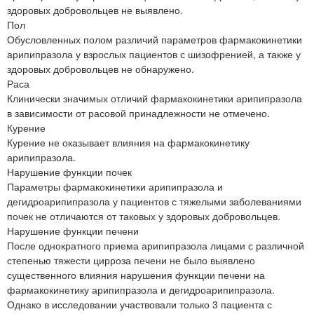
здоровых добровольцев не выявлено.
Пол
Обусловленных полом различий параметров фармакокинетики
арипипразола у взрослых пациентов с шизофренией, а также у
здоровых добровольцев не обнаружено.
Раса
Клинически значимых отличий фармакокинетики арипипразола
в зависимости от расовой принадлежности не отмечено.
Курение
Курение не оказывает влияния на фармакокинетику
арипипразола.
Нарушение функции почек
Параметры фармакокинетики арипипразола и
дегидроарипипразола у пациентов с тяжелыми заболеваниями
почек не отличаются от таковых у здоровых добровольцев.
Нарушение функции печени
После однократного приема арипипразола лицами с различной
степенью тяжести цирроза печени не было выявлено
существенного влияния нарушения функции печени на
фармакокинетику арипипразола и дегидроарипипразола.
Однако в исследовании участвовали только 3 пациента с