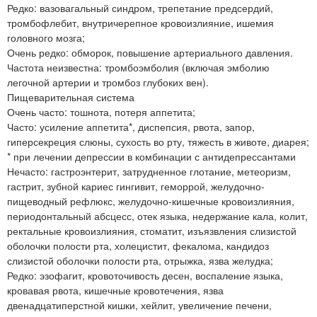
Редко: вазовагальный синдром, трепетание предсердий,
тромбофлебит, внутричерепное кровоизлияние, ишемия
головного мозга;
Очень редко: обморок, повышение артериального давления.
Частота неизвестна: тромбоэмболия (включая эмболию
легочной артерии и тромбоз глубоких вен).
Пищеварительная система
Очень часто: тошнота, потеря аппетита;
Часто: усиление аппетита*, диспепсия, рвота, запор,
гиперсекреция слюны, сухость во рту, тяжесть в животе, диарея;
* при лечении депрессии в комбинации с антидепрессантами
Нечасто: гастроэнтерит, затрудненное глотание, метеоризм,
гастрит, зубной кариес гингивит, геморрой, желудочно-
пищеводный рефлюкс, желудочно-кишечные кровоизлияния,
периодонтальный абсцесс, отек языка, недержание кала, колит,
ректальные кровоизлияния, стоматит, изъязвления слизистой
оболочки полости рта, холецистит, фекалома, кандидоз
слизистой оболочки полости рта, отрыжка, язва желудка;
Редко: эзофагит, кровоточивость десен, воспаление языка,
кровавая рвота, кишечные кровотечения, язва
двенадцатиперстной кишки, хейлит, увеличение печени,