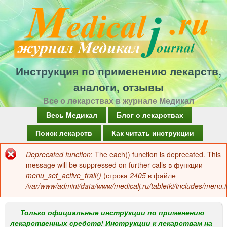
Перейти
к
основному
содержанию
Инструкция по применению лекарств,
аналоги, отзывы
Все о лекарствах в журнале Медикал
Г
Весь Медикал
Блог о лекарствах
л
Поиск лекарств
Как читать инструкции
а
Deprecated function
: The each() function is deprecated. This
Сообщение
в
message will be suppressed on further calls в функции
об
menu_set_active_trail()
(строка
2405
в файле
н
/var/www/admini/data/www/medicalj.ru/tabletki/includes/menu.i
ошибке
о
е
Только официальные инструкции по применению
лекарственных средств! Инструкции к лекарствам на