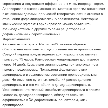
серотонина и отсутствием аффинности к м-холинорецепторам.
Арипипразол в экспериментах на животных проявил антагонизм
в отношении дофаминергической гиперактивности и агонизм в
отношении дофаминергической гипоактивности. Некоторые
клинические эффекты арипипразола можно объяснить
взаимодействием с другими типами рецепторов (не
дофаминовыми и серотониновыми).
Фармакокинетика
Активность препарата Абилифай® главным образом
обусловлена наличием исходного вещества — арипипразола.
Средний период полувыведения арипипразола составляет
примерно 75 часов. Равновесная концентрация достигается
через 14 дней. Кумуляция арипипразола при многократном
приеме предсказуема. Показатели фармакокинетики
арипипразола в равновесном состоянии пропорциональны
дозе. Не отмечено суточных колебаний распределения
арипипразола и его метаболита дегидроарипипразола.
Установлено, что главный метаболит арипипразола в плазме
человека, дегидроарипипразол, обладает такой же
аффинностью к D2-дофаминовым рецепторам, как и
арипипразол.