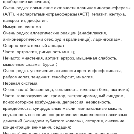
прободение кишечника;
Очень редко: повышение активности аланинаминотрансферазы
(АЛТ), и аспартатаминотрансферазы (АСТ), гепатит, желтуха,
панкреатит, дисфагия.
Иммунная система
Очень редко: аллергические реакции (анафилаксия,
ангионевротический отек, зуд и крапивница), ларингоспазм.
Опорно-двигательный аппарат
Часто: артралгия, ригидность мышц;
Нечасто: миастения, артрит, артроз, мышечная слабость,
мышечные спазмы, бурсит;
Очень редко: увеличение активности креатинфосфокиназы,
рабдомиолиз, тендинит, тенобурсит, миалгия.
Нервная система
Очень часто: бессонница, сонливость, головная боль, акатизия;
Часто: головокружение, тремор, экстрапирамидный синдром,
психомоторное возбуждение, депрессия, нервозность,
враждебность, суицидальные мысли, маниакальные мысли,
спутанность сознания, сопротивление выполнению пассивных
движений («синдром зубчатого колеса»), летаргия, снижение
концентрации внимания, седация;
Нечасто: дистония, мышечные подергивания, парестезия,