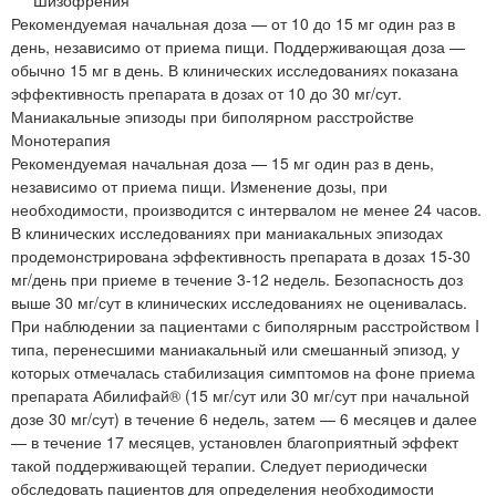
Рекомендуемая начальная доза — от 10 до 15 мг один раз в
день, независимо от приема пищи. Поддерживающая доза —
обычно 15 мг в день. В клинических исследованиях показана
эффективность препарата в дозах от 10 до 30 мг/сут.
Маниакальные эпизоды при биполярном расстройстве
Монотерапия
Рекомендуемая начальная доза — 15 мг один раз в день,
независимо от приема пищи. Изменение дозы, при
необходимости, производится с интервалом не менее 24 часов.
В клинических исследованиях при маниакальных эпизодах
продемонстрирована эффективность препарата в дозах 15-30
мг/день при приеме в течение 3-12 недель. Безопасность доз
выше 30 мг/сут в клинических исследованиях не оценивалась.
При наблюдении за пациентами с биполярным расстройством I
типа, перенесшими маниакальный или смешанный эпизод, у
которых отмечалась стабилизация симптомов на фоне приема
препарата Абилифай® (15 мг/сут или 30 мг/сут при начальной
дозе 30 мг/сут) в течение 6 недель, затем — 6 месяцев и далее
— в течение 17 месяцев, установлен благоприятный эффект
такой поддерживающей терапии. Следует периодически
обследовать пациентов для определения необходимости