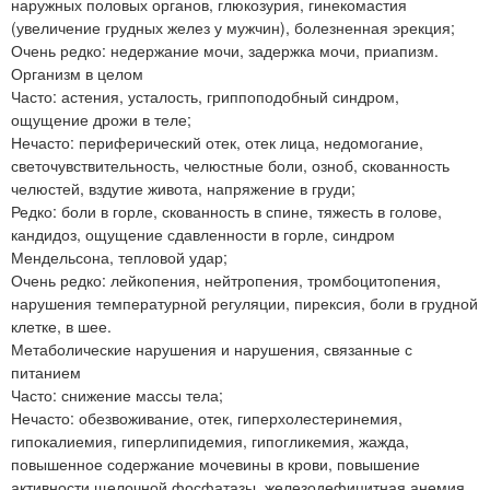
наружных половых органов, глюкозурия, гинекомастия
(увеличение грудных желез у мужчин), болезненная эрекция;
Очень редко: недержание мочи, задержка мочи, приапизм.
Организм в целом
Часто: астения, усталость, гриппоподобный синдром,
ощущение дрожи в теле;
Нечасто: периферический отек, отек лица, недомогание,
светочувствительность, челюстные боли, озноб, скованность
челюстей, вздутие живота, напряжение в груди;
Редко: боли в горле, скованность в спине, тяжесть в голове,
кандидоз, ощущение сдавленности в горле, синдром
Мендельсона, тепловой удар;
Очень редко: лейкопения, нейтропения, тромбоцитопения,
нарушения температурной регуляции, пирексия, боли в грудной
клетке, в шее.
Метаболические нарушения и нарушения, связанные с
питанием
Часто: снижение массы тела;
Нечасто: обезвоживание, отек, гиперхолестеринемия,
гипокалиемия, гиперлипидемия, гипогликемия, жажда,
повышенное содержание мочевины в крови, повышение
активности щелочной фосфатазы, железодефицитная анемия,