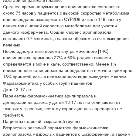
Среднее время полувыведения арипипразола составляют
около 75 часов у пациентов с высокой скоростью метаболизма
при посредстве изофермента CYP2D6 и около 146 часов у
пациентов с низкой скоростью метаболизма при участии
данного изофермента. Общий клиренс арипипразола
составляет 0.7 мл/мин/кг, главным образом за счет выведения
печенью.
После однократного приема внутрь меченного [14С]
арипипразола примерно 27% и 60% радиоактивности
определяется в моче и кале, соответственно. Менее 1%
неизмененного арипипразола определяется в моче и примерно
18% принятой дозы в неизмененном виде выводится с калом.
Фармакокинетика у особых групп пациентов
Дети 13-17 лет
Параметры фармакокинетики арипипразола и
дегидроарипипразола у детей 13-17 лет не отличаются от
таковых у взрослых, поэтому коррекции дозы препарата не
требуется.
Пациенты старшей возрастной группы
Возрастных различий параметров фармакокинетики
арипипразола у взрослых пациентов с шизофренией, а также у