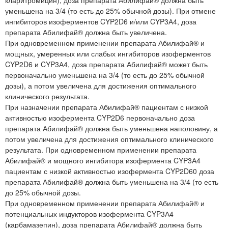
уменьшена на 3/4 (то есть до 25% обычной дозы). При отмене
ингибиторов изоферментов CYP2D6 и/или CYP3А4, доза
препарата Абилифай® должна быть увеличена.
При одновременном применении препарата Абилифай® и
мощных, умеренных или слабых ингибиторов изоферментов
CYP2D6 и CYP3А4, доза препарата Абилифай® может быть
первоначально уменьшена на 3/4 (то есть до 25% обычной
дозы), а потом увеличена для достижения оптимального
клинического результата.
При назначении препарата Абилифай® пациентам с низкой
активностью изофермента CYP2D6 первоначально доза
препарата Абилифай® должна быть уменьшена наполовину, а
потом увеличена для достижения оптимального клинического
результата. При одновременном применении препарата
Абилифай® и мощного ингибитора изофермента CYP3А4
пациентам с низкой активностью изофермента CYP2D60 доза
препарата Абилифай® должна быть уменьшена на 3/4 (то есть
до 25% обычной дозы.
При одновременном применении препарата Абилифай® и
потенциальных индукторов изофермента CYP3А4
(карбамазепин), доза препарата Абилифай® должна быть