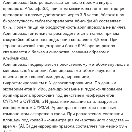
Арипипразол быстро всасывается после приема внутрь
препарата Абилифай®, при этом максимальная концентрация
препарата в плазме достигается через 3-5 часов. Абсолютная
биодоступность таблеток препарата Абилифай® составляет
87%. Прием пищи на биодоступность арипипразола не влияет.
Арипипразол интенсивно распределяется в тканях, причем
кажущийся объем распределения составляет 4,9 л/кг. При
терапевтической концентрации более 99% арипипразола
связывается с белками сыворотки, главным образом с
альбумином.
Арипипразол подвергается пресистемному метаболизму лишь в
минимальной степени. Арипипразол метаболизируется в
печени тремя способами: дегидрированием,
гидроксилированием и N-дезалкилированием. По данным
экспериментов in vitro, дегидрирование и гидроксилирование
арипипразола происходит под действием изоферментов
CYP3А4 и CYP2D6, а N-дезалкилирование катализируется
изоферментом CYP3А4. Арипипразол является основным
компонентом лекарства в крови. При равновесном состоянии
площадь под кривой «концентрация лекарственного средства —
время» (AUC) дегидроарипипразола составляет примерно 39%
AUC арипипразола в плазме.