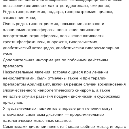
повышение активности лактатдегидрогеназы, ожирение;
Редко: гиперкалиемия, подагра, гипернатриемия, цианоз,
закисление мочи;
Очень редко: гипонатриемия, повышение активности
аланинаминотрансферазы, повышение активности
аспартатаминотрансферазы, повышение активности
креатинфосфокиназы, анорексия, гипергликемия,
диабетический кетоацидоз, диабетическая гиперосмолярная
кома.
Дополнительная информация по побочным действиям
препарата
Нежелательные явления, встречающиеся при лечении
нейролептиками, были отмечены также и при терапии
препаратом Абилифай®, включая редкие случаи возникновения
злокачественного нейролептического синдрома, а также
нечастые случаи развития поздней дискинезии и судорожных
приступов.
У чувствительных пациентов в первые дни лечения могут
отмечаться симптомы дистонии — продолжительных
патологических мышечных спазмов.
Симптомами дистонии являются: спазм шейных мышц, иногда с