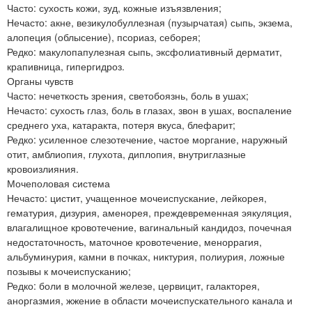
Часто: сухость кожи, зуд, кожные изъязвления;
Нечасто: акне, везикулобуллезная (пузырчатая) сыпь, экзема,
алопеция (облысение), псориаз, себорея;
Редко: макулопапулезная сыпь, эксфолиативный дерматит,
крапивница, гипергидроз.
Органы чувств
Часто: нечеткость зрения, светобоязнь, боль в ушах;
Нечасто: сухость глаз, боль в глазах, звон в ушах, воспаление
среднего уха, катаракта, потеря вкуса, блефарит;
Редко: усиленное слезотечение, частое моргание, наружный
отит, амблиопия, глухота, диплопия, внутриглазные
кровоизлияния.
Мочеполовая система
Нечасто: цистит, учащенное мочеиспускание, лейкорея,
гематурия, дизурия, аменорея, преждевременная эякуляция,
влагалищное кровотечение, вагинальный кандидоз, почечная
недостаточность, маточное кровотечение, меноррагия,
альбуминурия, камни в почках, никтурия, полиурия, ложные
позывы к мочеиспусканию;
Редко: боли в молочной железе, цервицит, галакторея,
аноргазмия, жжение в области мочеиспускательного канала и