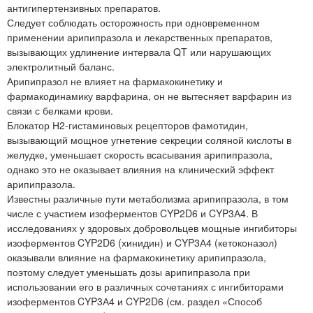
антигипертензивных препаратов.
Следует соблюдать осторожность при одновременном
применении арипипразола и лекарственных препаратов,
вызывающих удлинение интервала QT или нарушающих
электролитный баланс.
Арипипразол не влияет на фармакокинетику и
фармакодинамику варфарина, он не вытесняет варфарин из
связи с белками крови.
Блокатор Н2-гистаминовых рецепторов фамотидин,
вызывающий мощное угнетение секреции соляной кислоты в
желудке, уменьшает скорость всасывания арипипразола,
однако это не оказывает влияния на клинический эффект
арипипразола.
Известны различные пути метаболизма арипипразола, в том
числе с участием изоферментов CYP2D6 и CYP3А4. В
исследованиях у здоровых добровольцев мощные ингибиторы
изоферментов CYP2D6 (хинидин) и CYP3А4 (кетоконазол)
оказывали влияние на фармакокинетику арипипразола,
поэтому следует уменьшать дозы арипипразола при
использовании его в различных сочетаниях с ингибиторами
изоферментов CYP3А4 и CYP2D6 (см. раздел «Способ