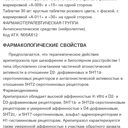
маркировкой «А-009» и «15» на одной стороне.
Таблетки 30 мг: круглые таблетки розового цвета, с фаской, с
маркировкой «А-011» и «30» на одной стороне.
ФАРМАКОТЕРАПЕВТИЧЕСКАЯ ГРУППА
Антипсихотическое средство (нейролептик).
Код АТХ: N05AX12
ФАРМАКОЛОГИЧЕСКИЕ СВОЙСТВА
Предполагается, что терапевтическое действие
арипипразола при шизофрении и биполярном расстройстве I
типа обусловлено сочетанием частичной агонистической
активности в отношении D2- дофаминовых и 5НТ1a-
серотониновых рецепторов и антагонистической активностью в
отношении 5НТ2-серотониновых рецепторов.
Фармакодинамика
Арипипразол обладает высокой аффинностью in vitro к D2- и
D3-дофаминовым рецепторам, 5НТ1a- и 5НТ2a-серотониновым
рецепторам и умеренной аффинностью к D4-дофаминовым,
5HT2c,- и 5НТ7-серотониновым, альфа1-адренорецепторам и
Н1-гистаминовым рецепторам. Арипипразол характеризуется
также умеренной аффинностью к участкам обратного захвата