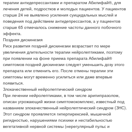
терапии антидепрессантами и препаратом Абилифай®, для
лечения детей, подростков и молодых пациентов. У пациентов
старше 24 не выявлено усиления суицидальных мыслей и
поведения под действием антидепрессантов, а у пациентов
старше 65 отмечалось снижение частоты данного побочного
эффекта.
Поздняя дискинезия
Риск развития поздней дискинезии возрастает по мере
увеличения длительности терапии нейролептиками, поэтому
при появлении на фоне приема препарата Абилифай®
симптомов поздней дискинезии следует уменьшить дозу этого
препарата или отменить его. После отмены терапии эти
симптомы могут временно усилиться или даже впервые
появиться.
Злокачественный нейролептический синдром
При лечении нейролептиками, в том числе арипипразолом,
описан угрожающий жизни симптомокомплекс, известный под
названием злокачественный нейролептический синдром (ЗНС).
Этот синдром проявляется гиперпирексией, мышечной
ригидностью, нарушениями психики и нестабильностью
вегетативной нервной системы (нерегулярный пульс и