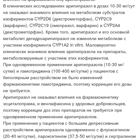
В клинических исследованиях арипипразол в дозах 10-30 мг/сут
не оказывал значимого влияния на метаболизм субстратов
изоферментов CYP2D6 (декстрометорфан), CYP2С9
(варфарин), CYP2С19 (омепразол, варфарин) и CYP3А4
(декстрометорфан). Кроме того, арипипразол и его основной
метаболит дегидроарипипразол не изменяли метаболизм с
участием изофермента CYP1А2 in vitro. Маловероятно
клинически значимое влияние арипипразола на препараты,
метаболизируемые с участием этих изоферментов.
При одновременном применении арипипразола (10-30 мг/
сутки) и ламотриджина (100-400 мг/сутки) у пациентов с
биполярным расстройством не было изменений
фармакокинетики ламотриджина, поэтому коррекции его дозы
не требуется.
Арипипразол не оказывал влияния на фармакокинетику
эсциталопрама, и венлафаксина у здоровых добровольцев,
поэтому коррекции доз этих препаратов не требуется при
одновременном применении арипипразолом.
При применении у пациентов с большим депрессивным
расстройством арипипразола одновременно с флуоксетином
(20-40 мг/сутки), пароксетином (37,5-50 мг/сутки) и сертралином