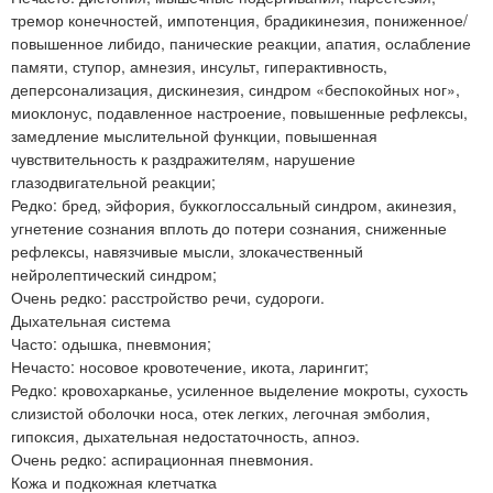
тремор конечностей, импотенция, брадикинезия, пониженное/
повышенное либидо, панические реакции, апатия, ослабление
памяти, ступор, амнезия, инсульт, гиперактивность,
деперсонализация, дискинезия, синдром «беспокойных ног»,
миоклонус, подавленное настроение, повышенные рефлексы,
замедление мыслительной функции, повышенная
чувствительность к раздражителям, нарушение
глазодвигательной реакции;
Редко: бред, эйфория, буккоглоссальный синдром, акинезия,
угнетение сознания вплоть до потери сознания, сниженные
рефлексы, навязчивые мысли, злокачественный
нейролептический синдром;
Очень редко: расстройство речи, судороги.
Дыхательная система
Часто: одышка, пневмония;
Нечасто: носовое кровотечение, икота, ларингит;
Редко: кровохарканье, усиленное выделение мокроты, сухость
слизистой оболочки носа, отек легких, легочная эмболия,
гипоксия, дыхательная недостаточность, апноэ.
Очень редко: аспирационная пневмония.
Кожа и подкожная клетчатка