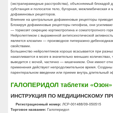
(экстрапирамидные расстройства), объясняемый блокадой д
субстанция и полосатое тело, бугорная, межлимбическая и м
дофаминовых рецепторов.
Влияние на центральные дофаминовые рецепторы приводит
Блокируя дофаминовые рецепторы гипофиза, они усиливают 
— тормозят секрецию кортикотропина и соматотропного гор
Нейролептиком с выраженной антипсихотической активность
является клозапин — производное пиперазино-дибензодиазе
свойствами.
Большинство нейролептиков хорошо всасывается при разных 
накапливается в мозге в значительно меньших количествах, ч
выводится с мочой, частично — кишечником. Они имеют отн
применения действуют непродолжительное время. Созданы 
парентеральном введении или приеме внутрь длительный э
ГАЛОПЕРИДОЛ таблетки «Озон»
ИНСТРУКЦИЯ ПО МЕДИЦИНСКОМУ П
Регистрационный номер:
ЛСР-001488/09-050515
Торговое название:
Галоперидол