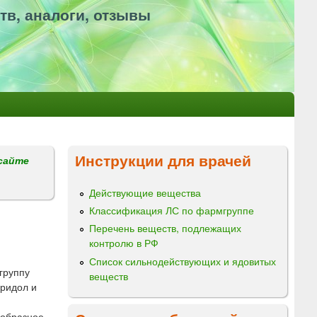
тв, аналоги, отзывы
Инструкции для врачей
сайте
Действующие вещества
Классификация ЛС по фармгруппе
Перечень веществ, подлежащих
контролю в РФ
Список сильнодействующих и ядовитых
группу
веществ
еридол и
еобразное