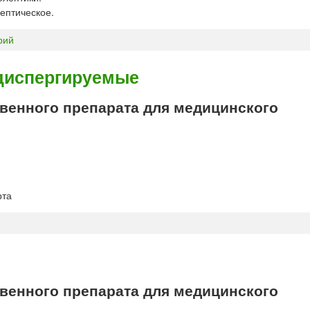
ептическое.
рий
 диспергируемые
енного препарата для медицинского
рта
енного препарата для медицинского