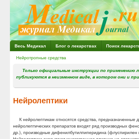
Г
Весь Медикал
Блог о лекарствах
Поиск лекарст
л
Нейротропные средства
Вы
а
здесь
Только официальные инструкции по применению л
в
публикуются в неизменном виде, в котором они и пр
н
о
Нейролептики
е
м
К нейролептикам относятся средства, предназначенные дл
е
нейролептических препаратов входят ряд производных фено
н
др.), производные дифенилбутилпиперидина (флуспирилен и 
Нейролептики оказывают многогранное влияние на организ