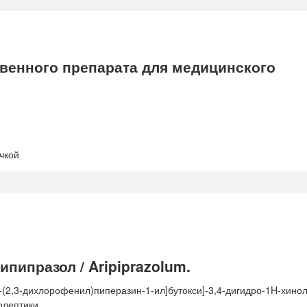
енного препарата для медицинского
чкой
ипразол / Aripiprazolum.
-(2,3-дихлорофенил)пиперазин-1-ил]бутокси]-3,4-дигидро-1H-хинол
олептики.