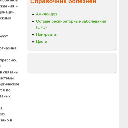
Справочник болезней
уждения и
цинации,
Амилоидоз
ескими
Острые респираторные заболевания
(ОРЗ)
Панкреатит
руют
Цистит
отиазина:
епрессию.
й
в связаны
системы.
ргические,
тся по
разных
а.
ких
зано в