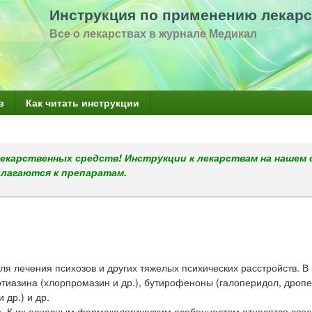
Перейти
Инструкция по применению лекарс
к
Все о лекарствах в журнале Медикал
основному
содержанию
в
Как читать инструкции
екарственных средств! Инструкции к лекарствам на нашем 
илагаются к препаратам.
я лечения психозов и других тяжелых психических расстройств. В 
тиазина (хлорпромазин и др.), бутирофеноны (галоперидол, дроп
др.) и др.
м. К их основным фармакологическим особенностям относятся сво