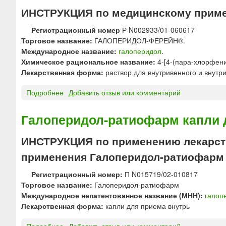
Е
и
ИНСТРУКЦИЯ по медицинскому прим
Р
«
И
Регистрационный номер
Р N002933/01-060617
О
Д
Торговое название:
ГАЛОПЕРИДОЛ-ФЕРЕЙН®.
з
О
Международное название:
галоперидол
.
о
Л
Химическое рациональное название:
4-[4-(пара-хлорфен
н
Д
Лекарственная форма:
раствор для внутривенного и внутр
»
Е
Подробнее
о
Добавить отзыв или комментарий
К
Г
А
А
Н
Галоперидол-ратиофарм капли 
Л
О
О
А
ИНСТРУКЦИЯ по применению лекарств
П
Т
применения Галоперидол-ратиофарм
Е
р
Р
а
Регистрационный номер:
П N015719/02-010817
И
с
Торговое название:
Галоперидол-ратиофарм
Д
т
Международное непатентованное название (МНН):
галоп
О
в
Лекарственная форма:
капли для приема внутрь
Л
о
-
р