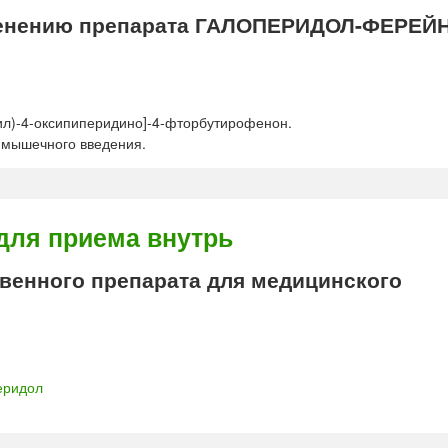
енению препарата ГАЛОПЕРИДОЛ-ФЕРЕЙ
ил)-4-оксипиперидино]-4-фторбутирофенон.
имышечного введения.
для приема внутрь
енного препарата для медицинского
еридол