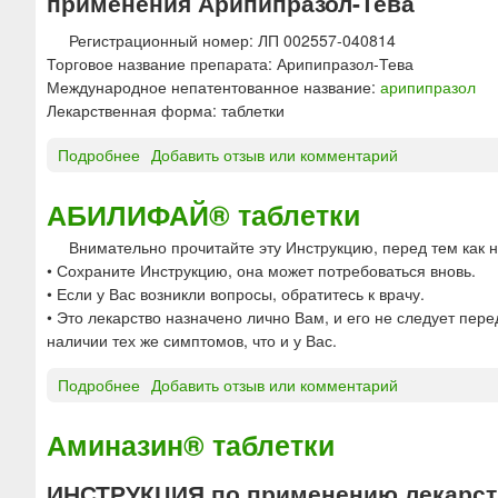
применения Арипипразол-Тева
п
о
р
г
Регистрационный номер: ЛП 002557-040814
а
о
Торговое название препарата: Арипипразол-Тева
з
в
Международное непатентованное название:
арипипразол
о
в
Лекарственная форма: таблетки
л
е
О
Подробнее
о
Добавить отзыв или комментарий
д
Д
А
е
-
р
н
АБИЛИФАЙ® таблетки
Т
и
и
е
Внимательно прочитайте эту Инструкцию, перед тем как н
п
я
в
• Сохраните Инструкцию, она может потребоваться вновь.
и
а
• Если у Вас возникли вопросы, обратитесь к врачу.
п
т
• Это лекарство назначено лично Вам, и его не следует пер
р
а
наличии тех же симптомов, что и у Вас.
а
б
з
л
Подробнее
о
Добавить отзыв или комментарий
о
е
А
л
т
Б
-
Аминазин® таблетки
к
И
Т
и
Л
е
ИНСТРУКЦИЯ по применению лекарств
д