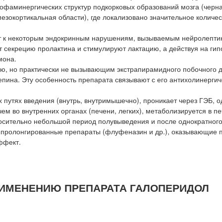
офаминергических структур подкорковых образований мозга (черн
езокортикальная области), где локализовано значительное количес
 к некоторым эндокринным нарушениям, вызываемым нейролепти
секрецию пролактина и стимулируют лактацию, а действуя на ги
мона.
ю, но практически не вызывающим экстрапирамидного побочного д
пина. Эту особенность препарата связывают с его антихолинерги
путях введения (внутрь, внутримышечно), проникает через ГЭБ, о
ем во внутренних органах (печени, легких), метаболизируется в пе
осительно небольшой период полувыведения и после однократног
пролонгированные препараты (флуфеназин и др.), оказывающие 
ффект.
РИМЕНЕНИЮ ПРЕПАРАТА ГАЛОПЕРИДОЛ