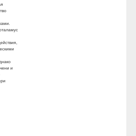
ая
тво
ками.
поталамус
ействия,
ческими
днако
чени и
о
при