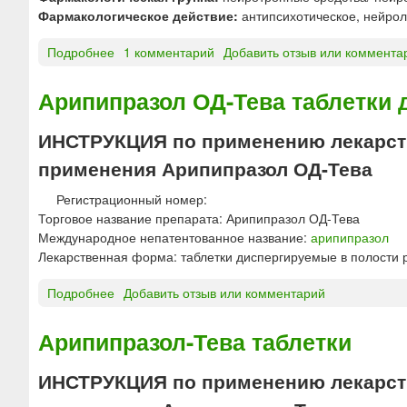
р
д
т
к
Фармакологическое действие:
антипсихотическое, нейрол
и
е
а
а
в
н
б
п
Подробнее
о
1 комментарий
Добавить отзыв или коммента
е
и
л
л
А
н
я
е
и
р
Арипипразол ОД-Тева таблетки
н
(
т
д
и
о
м
к
л
п
г
ИНСТРУКЦИЯ по применению лекарств
а
и
я
и
о
с
«
применения Арипипразол ОД-Тева
п
п
и
л
Г
р
р
в
я
р
Регистрационный номер:
и
а
н
н
и
Торговое название препарата: Арипипразол ОД-Тева
е
з
у
ы
н
Международное непатентованное название:
арипипразол
м
о
т
й
д
Лекарственная форма: таблетки диспергируемые в полости 
а
л
р
)
е
в
*
и
к
Подробнее
о
Добавить отзыв или комментарий
н
м
с
А
у
ы
»
р
Арипипразол-Тева таблетки
т
ш
и
р
е
п
ь
ИНСТРУКЦИЯ по применению лекарств
ч
и
н