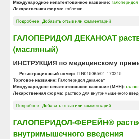
Международное непатентованное название:
галоперидол
Лекарственная форма:
таблетки.
Подробнее
о
Добавить отзыв или комментарий
Г
А
ГАЛОПЕРИДОЛ ДЕКАНОАТ раств
Л
(масляный)
О
П
Е
ИНСТРУКЦИЯ по медицинскому прим
Р
И
Регистрационный номер:
П N015065/01-170315
Д
Торговое название:
Галоперидол деканоат
О
Международное непатентованное название (МНН):
галоп
Л
Лекарственная форма:
раствор для внутримышечного введ
т
Подробнее
о
Добавить отзыв или комментарий
а
Г
б
А
л
ГАЛОПЕРИДОЛ-ФЕРЕЙН® раствор
Л
е
внутримышечного введения
О
т
П
к