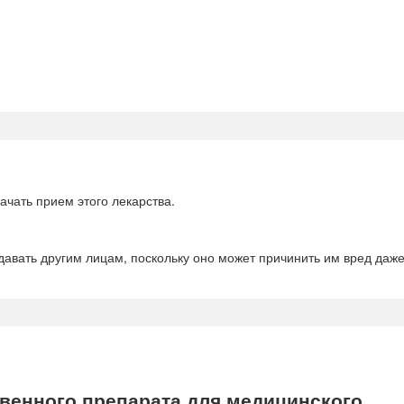
ачать прием этого лекарства.
едавать другим лицам, поскольку оно может причинить им вред даж
енного препарата для медицинского