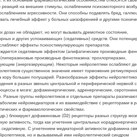
реакций на внешние стимулы, ослаблением психомоторного возб
ослаблением агрессивности. Они способны подавлять бред, галлю
ывать лечебный эффект у больных шизофренией и другими психич
дозах не обладают, но могут вызывать дремотное состояние,
орных и других успокаивающих (седативных) средств. Они потенци
и ослабляют эффекты психостимулирующих препаратов.
вождается седативным эффектом (алифатические производные фен
х (пиперазиновые производные фенотиазина: прохлорперазин,
рующим (энергезирующим). Некоторые нейролептики ослабляют д
ролептиков существенное значение имеет торможение ретикулярно
а кору больших полушарий. Разнообразные эффекты нейролептико
ждения в разных звеньях центральной и периферической нервной 
цессы в мозге: дофаминергические, адренергические, серотонине
е. Разные группы нейролептиков и отдельные препараты различаю
аболизм нейромедиаторов и их взаимодействие с рецепторами в 
втических и фармакологических свойствах.
др.) блокируют дофаминовые (D2) рецепторы разных структур мозг
кую активность, тогда как угнетение центральных норадренергичес
ь седативную. С угнетением медиаторной активности дофамина свя
ейролептиков, но и вызываемый ими нейролептический синдром