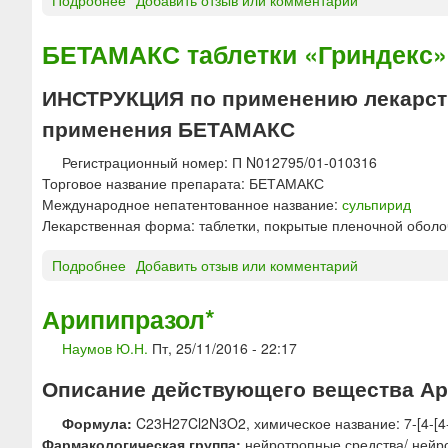
Подробнее
о
Добавить отзыв или комментарий
Ф
д
Г
Е
л
а
БЕТАМАКС таблетки «Гриндекс»
Р
я
л
Е
в
о
ИНСТРУКЦИЯ по применению лекарств
Й
н
п
Н
у
применения БЕТАМАКС
е
®
т
р
р
р
Регистрационный номер: П N012795/01-010316
и
а
и
Торговое название препарата: БЕТАМАКС
д
с
м
Международное непатентованное название:
сульпирид
о
т
ы
Лекарственная форма: таблетки, покрытые пленочной оболо
л
в
ш
-
о
е
Подробнее
о
Добавить отзыв или комментарий
р
р
ч
Б
а
д
н
Е
Арипипразол*
т
л
о
Т
и
я
г
Наумов Ю.Н.
Пт, 25/11/2016 - 22:17
А
о
в
о
М
ф
Описание действующего вещества Арип
н
в
А
а
у
в
К
р
Формула:
C23H27Cl2N3O2, химическое название: 7-[4-[4
т
е
С
м
Фармакологическая группа:
нейротропные средства/ нейр