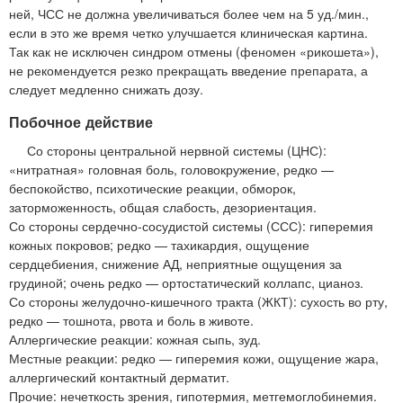
ней, ЧСС не должна увеличиваться более чем на 5 уд./мин.,
если в это же время четко улучшается клиническая картина.
Так как не исключен синдром отмены (феномен «рикошета»),
не рекомендуется резко прекращать введение препарата, а
следует медленно снижать дозу.
Побочное действие
Со стороны центральной нервной системы (ЦНС):
«нитратная» головная боль, головокружение, редко —
беспокойство, психотические реакции, обморок,
заторможенность, общая слабость, дезориентация.
Со стороны сердечно-сосудистой системы (ССС): гиперемия
кожных покровов; редко — тахикардия, ощущение
сердцебиения, снижение АД, неприятные ощущения за
грудиной; очень редко — ортостатический коллапс, цианоз.
Со стороны желудочно-кишечного тракта (ЖКТ): сухость во рту,
редко — тошнота, рвота и боль в животе.
Аллергические реакции: кожная сыпь, зуд.
Местные реакции: редко — гиперемия кожи, ощущение жара,
аллергический контактный дерматит.
Прочие: нечеткость зрения, гипотермия, метгемоглобинемия.