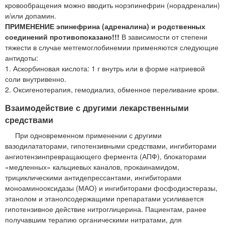
кровообращения можно вводить норэпинефрин (норадреналин)
и/или допамин.
ПРИМЕНЕНИЕ эпинефрина (адреналина) и родственных
соединений противопоказано!!!
В зависимости от степени
тяжести в случае метгемоглобинемии применяются следующие
антидоты:
1. Аскорбиновая кислота: 1 г внутрь или в форме натриевой
соли внутривенно.
2. Оксигенотерапия, гемодиализ, обменное переливание крови.
Взаимодействие с другими лекарственными
средствами
При одновременном применении с другими
вазодилататорами, гипотензивными средствами, ингибиторами
ангиотензинпревращающего фермента (АПФ), блокаторами
«медленных» кальциевых каналов, прокаинамидом,
трициклическими антидепрессантами, ингибиторами
моноаминооксидазы (МАО) и ингибиторами фосфодиэстеразы,
этанолом и этанолсодержащими препаратами усиливается
гипотензивное действие нитроглицерина. Пациентам, ранее
получавшим терапию органическими нитратами, для