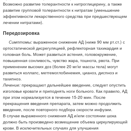
Возможно развитие толерантности к нитроглицерину, а также
развитие групповой толерантности к нитратам (уменьшение
эффективности лекарственного средства при предшествующем
лечении нитратами).
Передозировка
Симптомы:
выраженное снижение АД (ниже 90 мм рт.ст.) с
ортостатической дисрегуляцией, рефлекторная тахикардия и
головная боль. Может развиться астения, головокружение,
повышенная сонливость, чувство жара, тошнота, рвота. При
применении высоких доз (более 20 мг/кг массы тела) могут
развиться коллапс, метгемоглобинемия, цианоз, диспноэ и
тахипноэ.
Лечение:
прекращают дальнейшее введение, следует опустить
изголовье кровати и приподнять ноги больного. Как правило, АД
при этом нормализуется в течение 15-20 мин. После
прекращения введения препарата, затем можно продолжить
введение, после повторного подбора скорости инфузии.
В случае выраженного снижения АД и/или состоянии шока
должно быть произведено возмещение объема циркулирующей
крови. В исключительных случаях для улучшения