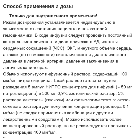
Способ применения и дозы
Только для внутривенного применения!
Режим дозирования устанавливается индивидуально в
зависимости от состояния пациента и показателей
гемодинамики. В ходе инфузии следует проводить постоянный
контроль систолического и диастолического АД, частоты
сердечных сокращений (ЧСС), ЭКГ, минутного объема сердца,
а также (по возможности) систолического и диастолического
давления в легочной артерии, давления заклинивания в
легочных капиллярах.
Обычно используют инфузионный раствор, содержащий 100
мкг/мл нитроглицерина. Такой раствор готовится путем
разведения 5 ампул НИТРО концентрата для инфузий (= 50 мг
нитроглицерина) в 500 мл 0,9% изотонический раствор, 5%
раствора декстрозы (глюкозы) или физиологического глюкозо-
солевого раствора для получения концентрации раствора 0,1
мг/мл (не следует применять в комбинации с другими
лекарственными средствами). Можно использовать более
концентрированный раствор, но не рекомендуется превышать
концентрацию 400 мкг/мл.