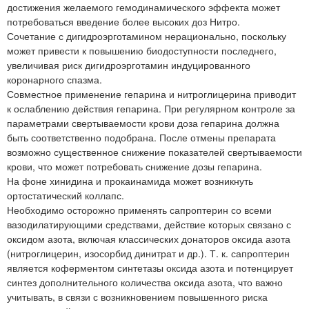
достижения желаемого гемодинамического эффекта может
потребоваться введение более высоких доз Нитро.
Сочетание с дигидроэрготамином нерационально, поскольку
может привести к повышению биодоступности последнего,
увеличивая риск дигидроэрготамин индуцированного
коронарного спазма.
Совместное применение гепарина и нитроглицерина приводит
к ослаблению действия гепарина. При регулярном контроле за
параметрами свертываемости крови доза гепарина должна
быть соответственно подобрана. После отмены препарата
возможно существенное снижение показателей свертываемости
крови, что может потребовать снижение дозы гепарина.
На фоне хинидина и прокаинамида может возникнуть
ортостатический коллапс.
Необходимо осторожно применять сапроптерин со всеми
вазодилатирующими средствами, действие которых связано с
оксидом азота, включая классических донаторов оксида азота
(нитроглицерин, изосорбид динитрат и др.). Т. к. сапроптерин
является коферментом синтетазы оксида азота и потенцирует
синтез дополнительного количества оксида азота, что важно
учитывать, в связи с возникновением повышенного риска