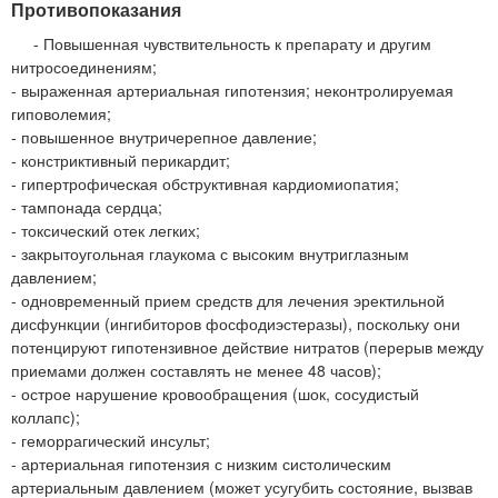
Противопоказания
- Повышенная чувствительность к препарату и другим
нитросоединениям;
- выраженная артериальная гипотензия; неконтролируемая
гиповолемия;
- повышенное внутричерепное давление;
- констриктивный перикардит;
- гипертрофическая обструктивная кардиомиопатия;
- тампонада сердца;
- токсический отек легких;
- закрытоугольная глаукома с высоким внутриглазным
давлением;
- одновременный прием средств для лечения эректильной
дисфункции (ингибиторов фосфодиэстеразы), поскольку они
потенцируют гипотензивное действие нитратов (перерыв между
приемами должен составлять не менее 48 часов);
- острое нарушение кровообращения (шок, сосудистый
коллапс);
- геморрагический инсульт;
- артериальная гипотензия с низким систолическим
артериальным давлением (может усугубить состояние, вызвав