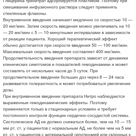
Глицерина тринитрат адсорбируется пластиком. Поэтому при
смешивании инфузионного раствора следует применять
стеклянные флаконы.
Внутривенное введение начинают медленно со скоростью 10 —
20 мкг/мин. Затем скорость введения можно увеличивать на 10
— 20 мкг/мин с 5 — 10-минутными интервалами в зависимости
от реакции пациента. Хороший терапевтический эффект
обычно достигается при скорости введения 50 — 100 мкг/мин.
Максимальная скорость введения составляет 400 мкг/мин.
Продолжительность введения препарата зависит от динамики
клинических симптомов и показателей гемодинамики и может
составлять от нескольких часов до 3 суток. При
продолжительном введении больших доз через 8 — 24 часа
развивается толерантность и может потребоваться увеличение
дозы.
При внутривенном введении препарата Нитро наблюдаются
выраженные гемодинамические эффекты. Поэтому
применяется только в стационарных условиях и требует
постоянного контроля функции сердечно-сосудистой системы.
Систолическое АД не должно снижаться более, чем на 10 — 15
мм рт. ст. у пациентов с нормальным АД, не более чем на 5 мм
рт. ст. у пациентов с артериальной гипотензией или склонных к