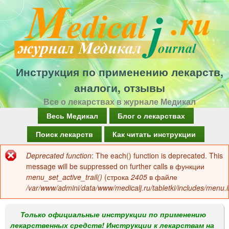
Перейти
к
основному
содержанию
Инструкция по применению лекарств,
аналоги, отзывы
Все о лекарствах в журнале Медикал
Г
Весь Медикал
Блог о лекарствах
л
Поиск лекарств
Как читать инструкции
а
Deprecated function
: The each() function is deprecated. This
Сообщение
в
message will be suppressed on further calls в функции
об
menu_set_active_trail()
(строка
2405
в файле
н
/var/www/admini/data/www/medicalj.ru/tabletki/includes/menu.i
ошибке
о
е
Только официальные инструкции по применению
лекарственных средств! Инструкции к лекарствам на