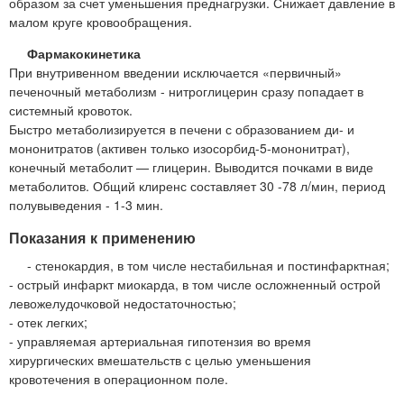
образом за счет уменьшения преднагрузки. Снижает давление в
малом круге кровообращения.
Фармакокинетика
При внутривенном введении исключается «первичный»
печеночный метаболизм - нитроглицерин сразу попадает в
системный кровоток.
Быстро метаболизируется в печени с образованием ди- и
мононитратов (активен только изосорбид-5-мононитрат),
конечный метаболит — глицерин. Выводится почками в виде
метаболитов. Общий клиренс составляет 30 -78 л/мин, период
полувыведения - 1-3 мин.
Показания к применению
- стенокардия, в том числе нестабильная и постинфарктная;
- острый инфаркт миокарда, в том числе осложненный острой
левожелудочковой недостаточностью;
- отек легких;
- управляемая артериальная гипотензия во время
хирургических вмешательств с целью уменьшения
кровотечения в операционном поле.