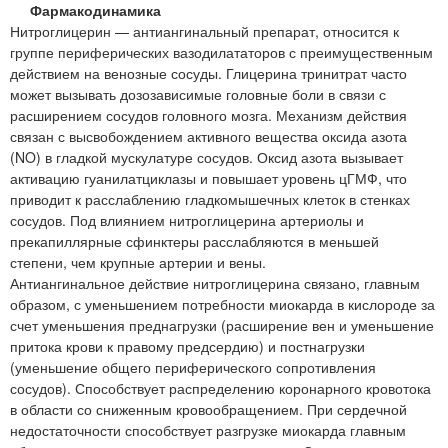
Фармакодинамика
Нитроглицерин — антиангинальный препарат, относится к
группе периферических вазодилататоров с преимущественным
действием на венозные сосуды. Глицерина тринитрат часто
может вызывать дозозависимые головные боли в связи с
расширением сосудов головного мозга. Механизм действия
связан с высвобождением активного вещества оксида азота
(NO) в гладкой мускулатуре сосудов. Оксид азота вызывает
активацию гуанилатциклазы и повышает уровень цГМФ, что
приводит к расслаблению гладкомышечных клеток в стенках
сосудов. Под влиянием нитроглицерина артериолы и
прекапиллярные сфинктеры расслабляются в меньшей
степени, чем крупные артерии и вены.
Антиангинальное действие нитроглицерина связано, главным
образом, с уменьшением потребности миокарда в кислороде за
счет уменьшения преднагрузки (расширение вен и уменьшение
притока крови к правому предсердию) и постнагрузки
(уменьшение общего периферического сопротивления
сосудов). Способствует распределению коронарного кровотока
в области со сниженным кровообращением. При сердечной
недостаточности способствует разгрузке миокарда главным