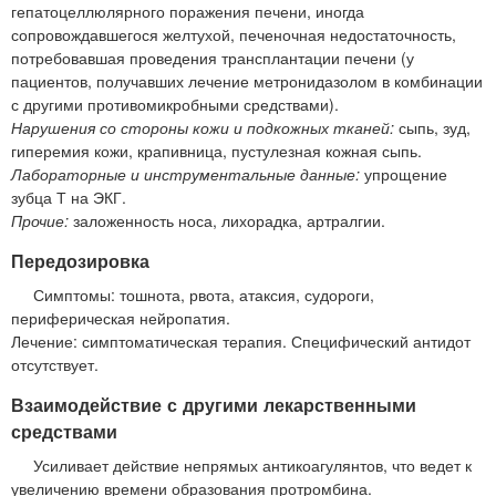
гепатоцеллюлярного поражения печени, иногда
сопровождавшегося желтухой, печеночная недостаточность,
потребовавшая проведения трансплантации печени (у
пациентов, получавших лечение метронидазолом в комбинации
с другими противомикробными средствами).
Нарушения со стороны кожи и подкожных тканей:
сыпь, зуд,
гиперемия кожи, крапивница, пустулезная кожная сыпь.
Лабораторные и инструментальные данные:
упрощение
зубца Т на ЭКГ.
Прочие:
заложенность носа, лихорадка, артралгии.
Передозировка
Симптомы: тошнота, рвота, атаксия, судороги,
периферическая нейропатия.
Лечение: симптоматическая терапия. Специфический антидот
отсутствует.
Взаимодействие с другими лекарственными
средствами
Усиливает действие непрямых антикоагулянтов, что ведет к
увеличению времени образования протромбина.