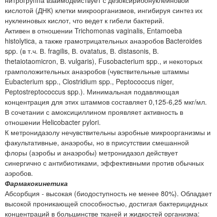
кислотой (ДНК) клетки микроорганизмов, ингибируя синтез их
нуклеиновых кислот, что ведет к гибели бактерий.
Активен в отношении Trichomonas vaginalis, Entamoeba
histolytica, а также грамотрицательных анаэробов Bacteroides
spp. (в т.ч. В. fragilis, В. ovatatus, В. distasonis, В.
thetaiotaomicron, В. vulgaris), Fusobacterium spp., и некоторых
грамположительных анаэробов (чувствительные штаммы
Eubacterium spp., Clostridium spp., Peptococcus niger,
Peptostreptococcus spp.). Минимальная подавляющая
концентрация для этих штаммов составляет 0,125-6,25 мкг/мл.
В сочетании с амоксициллином проявляет активность в
отношении Helicobacter pylori.
К метронидазолу нечувствительны аэробные микроорганизмы и
факультативные, анаэробы, но в присутствии смешанной
флоры (аэробы и анаэробы) метронидазол действует
синергично с антибиотиками, эффективными против обычных
аэробов.
Фармакокинетика
Абсорбция - высокая (биодоступность не менее 80%). Обладает
высокой проникающей способностью, достигая бактерицидных
концентраций в большинстве тканей и жидкостей организма: