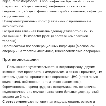
niger, Peptostreptococcus spp. инфекции брюшной полости
(перитонит, абсцесс печени), инфекции органов таза
(эндометрит, абсцесс фаллопиевых труб и яичников, инфекции
свода влагалища).
Псевдомембранозный колит (связанный с применением
антибиотиков).
Гастрит или язвенная болезнь двенадцатиперстной кишки,
связанные с Helicobacter pylori (в составе комплексной
терапии).
Профилактика послеоперационных инфекций (в основном
операции на толстом кишечнике, гинекологические операции).
Противопоказания
Повышенная чувствительность к метронидазолу, другим
компонентам препарата, к имидазолам, а также к производным
нитроимидазола; органические поражения ЦНС (в том числе
эпилепсия); лейкопения (в том числе в анамнезе);
беременность; период грудного вскармливания; печеночная
недостаточность (в случае назначения больших доз); детский
возраст до 3 лет.
С осторожностью:
печеночная энцефалопатия, острые и