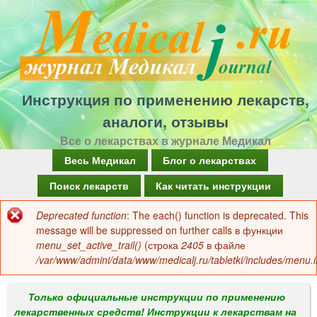
Перейти
к
основному
содержанию
Инструкция по применению лекарств,
аналоги, отзывы
Все о лекарствах в журнале Медикал
Г
Весь Медикал
Блог о лекарствах
л
Поиск лекарств
Как читать инструкции
а
Deprecated function
: The each() function is deprecated. This
Сообщение
в
message will be suppressed on further calls в функции
об
menu_set_active_trail()
(строка
2405
в файле
н
/var/www/admini/data/www/medicalj.ru/tabletki/includes/menu.i
ошибке
о
е
Только официальные инструкции по применению
лекарственных средств! Инструкции к лекарствам на