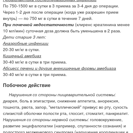
По 750-1500 мг в сутки в 3 приема за 3-4 дня до операции.
Через 1-2 дня после операции (когда уже разрешен прием
внутрь) — по 750 мг в сутки в течение 7 дней.
При почечной недостаточности
(клиренс креатинина менее
10 мл/мин) суточная доза должна быть уменьшена в 2 раза.
Дети старше 3 лет:
Анаэробные инфекции
20-30 мг/кг в сутки.
Кишечный амебиаз
30-40 мг/кг в сутки в три приема.
Абсцесс печени и другие внекишечные формы амебиаза
30-40 мг/кг в сутки в три приема.
Побочное действие
Нарушения со стороны пищеварительной системы:
диарея, боль в эпигастрии, снижение аппетита, анорексия,
тошнота, рвота, запор, "металлический" привкус во рту, сухость
слизистой оболочки полости рта, глоссит, стоматит, панкреатит.
Нарушения со стороны нервной системы:
головокружение,
развитие энцефалопатии (например, спутанности сознания) и
подострого мозжечкового синдрома (нарушение координации и