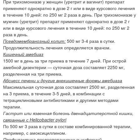
При трихомониазе у женщин (уретрит и вагинит) препарат
применяют однократно в дозе 2 г или в виде курсового лечения
в течение 10 дней: по 250 мг 2 раза в день. При трихомониазе у
мужчин (уретрит) препарат применяют однократно в дозе 2 г
или в виде курсового лечения в течение 10 дней: по 250 мг 2
раза в день.
Псевдомембранозный колит:
500 мг 3-4 раза в сутки.
Продолжительность лечения определяется врачом.
Кишечный амебиаз
1500 мг в день за три приема в течение 7 дней. При острой
амебной дизентерии — суточная доза составляет 2250 мг,
разделенная на три приема.
Абсцесс печени и другие внекишечные формы амебиаза
Максимальная суточная доза составляет 2500 мг, разделенная
на 3 приема, в течение 3-5 дней, в комбинации с
тетрациклиновыми антибиотиками и другими методами
терапии.
Гастрит или язвенная болезнь двенадцатиперстной кишки,
связанные с Helicobacter pylori
По 500 мг 3 раза в сутки в составе комбинированной терапии,
например, с амоксициллином.
Профилактика послеоперационных инфекций