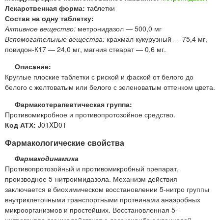
Лекарственная форма:
таблетки
Состав на одну таблетку:
Активное вещество:
метронидазол — 500,0 мг
Вспомогательные вещества:
крахмал кукурузный — 75,4 мг,
повидон-К17 — 24,0 мг, магния стеарат — 0,6 мг.
Описание:
Круглые плоские таблетки с риской и фаской от белого до
белого с желтоватым или белого с зеленоватым оттенком цвета.
Фармакотерапевтическая группа:
Противомикробное и противопротозойное средство.
Код АТХ:
J01XD01
Фармакологические свойства
Фармакодинамика
Противопротозойный и противомикробный препарат,
производное 5-нитроимидазола. Механизм действия
заключается в биохимическом восстановлении 5-нитро группы
внутриклеточными транспортными протеинами анаэробных
микроорганизмов и простейших. Восстановленная 5-
нитрогруппа взаимодействует с дезоксирибонуклеиновой