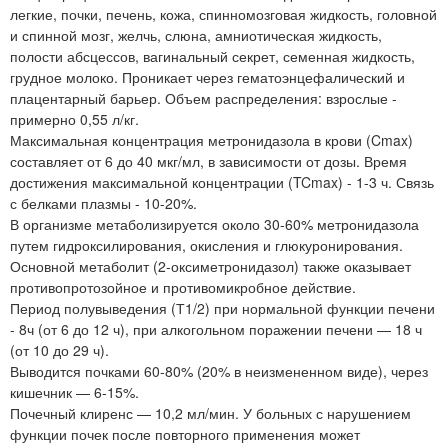
легкие, почки, печень, кожа, спинномозговая жидкость, головной
и спинной мозг, желчь, слюна, амниотическая жидкость,
полости абсцессов, вагинальный секрет, семенная жидкость,
грудное молоко. Проникает через гематоэнцефалический и
плацентарный барьер. Объем распределения: взрослые -
примерно 0,55 л/кг.
Максимальная концентрация метронидазола в крови (Cmax)
составляет от 6 до 40 мкг/мл, в зависимости от дозы. Время
достижения максимальной концентрации (TCmax) - 1-3 ч. Связь
с белками плазмы - 10-20%.
В организме метаболизируется около 30-60% метронидазола
путем гидроксилирования, окисления и глюкуронирования.
Основной метаболит (2-оксиметронидазол) также оказывает
противопротозойное и противомикробное действие.
Период полувыведения (Т1/2) при нормальной функции печени
- 8ч (от 6 до 12 ч), при алкогольном поражении печени — 18 ч
(от 10 до 29 ч).
Выводится почками 60-80% (20% в неизмененном виде), через
кишечник — 6-15%.
Почечный клиренс — 10,2 мл/мин. У больных с нарушением
функции почек после повторного применения может