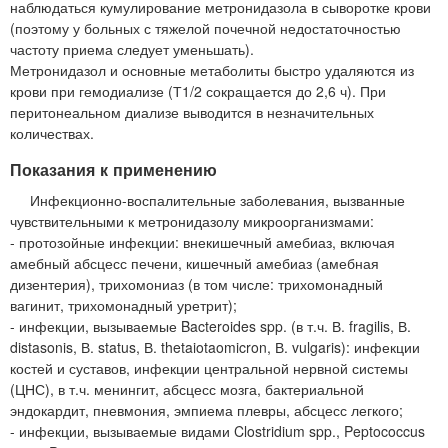
наблюдаться кумулирование метронидазола в сыворотке крови
(поэтому у больных с тяжелой почечной недостаточностью
частоту приема следует уменьшать).
Метронидазол и основные метаболиты быстро удаляются из
крови при гемодиализе (Т1/2 сокращается до 2,6 ч). При
перитонеальном диализе выводится в незначительных
количествах.
Показания к применению
Инфекционно-воспалительные заболевания, вызванные
чувствительными к метронидазолу микроорганизмами:
- протозойные инфекции: внекишечный амебиаз, включая
амебный абсцесс печени, кишечный амебиаз (амебная
дизентерия), трихомониаз (в том числе: трихомонадный
вагинит, трихомонадный уретрит);
- инфекции, вызываемые Bacteroides spp. (в т.ч. В. fragilis, В.
distasonis, В. status, В. thetaiotaomicron, В. vulgaris): инфекции
костей и суставов, инфекции центральной нервной системы
(ЦНС), в т.ч. менингит, абсцесс мозга, бактериальной
эндокардит, пневмония, эмпиема плевры, абсцесс легкого;
- инфекции, вызываемые видами Clostridium spp., Peptococcus