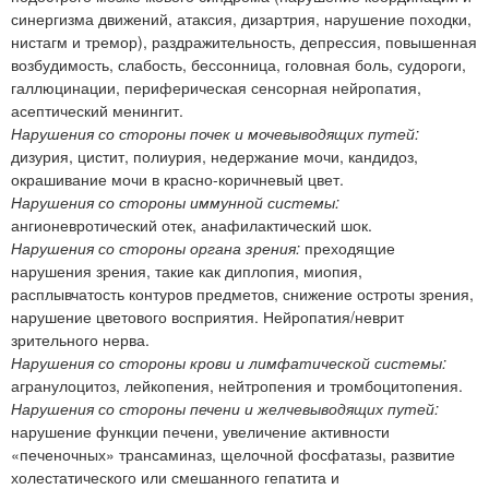
синергизма движений, атаксия, дизартрия, нарушение походки,
нистагм и тремор), раздражительность, депрессия, повышенная
возбудимость, слабость, бессонница, головная боль, судороги,
галлюцинации, периферическая сенсорная нейропатия,
асептический менингит.
Нарушения со стороны почек и мочевыводящих путей:
дизурия, цистит, полиурия, недержание мочи, кандидоз,
окрашивание мочи в красно-коричневый цвет.
Нарушения со стороны иммунной системы:
ангионевротический отек, анафилактический шок.
Нарушения со стороны органа зрения:
преходящие
нарушения зрения, такие как диплопия, миопия,
расплывчатость контуров предметов, снижение остроты зрения,
нарушение цветового восприятия. Нейропатия/неврит
зрительного нерва.
Нарушения со стороны крови и лимфатической системы:
агранулоцитоз, лейкопения, нейтропения и тромбоцитопения.
Нарушения со стороны печени и желчевыводящих путей:
нарушение функции печени, увеличение активности
«печеночных» трансаминаз, щелочной фосфатазы, развитие
холестатического или смешанного гепатита и