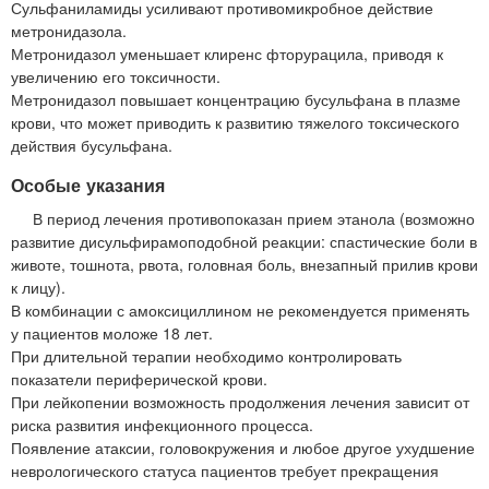
Сульфаниламиды усиливают противомикробное действие
метронидазола.
Метронидазол уменьшает клиренс фторурацила, приводя к
увеличению его токсичности.
Метронидазол повышает концентрацию бусульфана в плазме
крови, что может приводить к развитию тяжелого токсического
действия бусульфана.
Особые указания
В период лечения противопоказан прием этанола (возможно
развитие дисульфирамоподобной реакции: спастические боли в
животе, тошнота, рвота, головная боль, внезапный прилив крови
к лицу).
В комбинации с амоксициллином не рекомендуется применять
у пациентов моложе 18 лет.
При длительной терапии необходимо контролировать
показатели периферической крови.
При лейкопении возможность продолжения лечения зависит от
риска развития инфекционного процесса.
Появление атаксии, головокружения и любое другое ухудшение
неврологического статуса пациентов требует прекращения