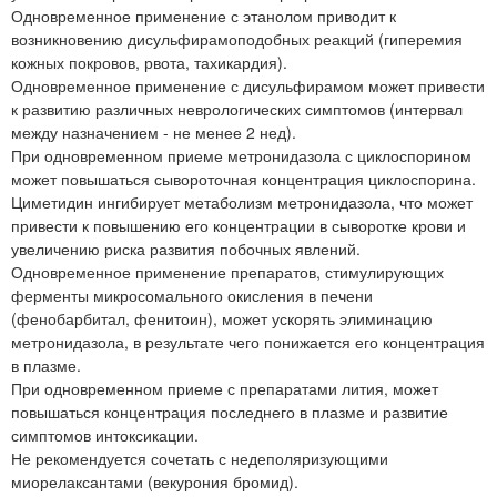
Одновременное применение с этанолом приводит к
возникновению дисульфирамоподобных реакций (гиперемия
кожных покровов, рвота, тахикардия).
Одновременное применение с дисульфирамом может привести
к развитию различных неврологических симптомов (интервал
между назначением - не менее 2 нед).
При одновременном приеме метронидазола с циклоспорином
может повышаться сывороточная концентрация циклоспорина.
Циметидин ингибирует метаболизм метронидазола, что может
привести к повышению его концентрации в сыворотке крови и
увеличению риска развития побочных явлений.
Одновременное применение препаратов, стимулирующих
ферменты микросомального окисления в печени
(фенобарбитал, фенитоин), может ускорять элиминацию
метронидазола, в результате чего понижается его концентрация
в плазме.
При одновременном приеме с препаратами лития, может
повышаться концентрация последнего в плазме и развитие
симптомов интоксикации.
Не рекомендуется сочетать с недеполяризующими
миорелаксантами (векурония бромид).