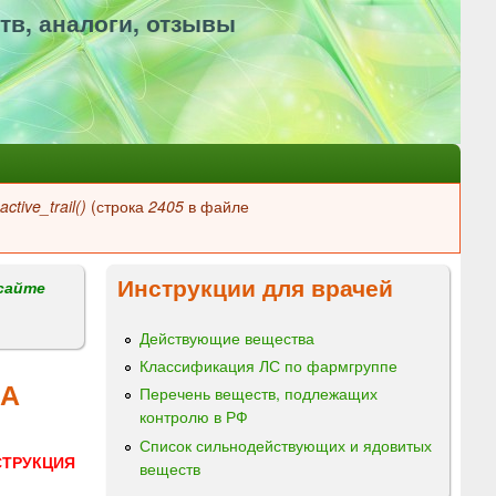
тв, аналоги, отзывы
ctive_trail()
(строка
2405
в файле
Инструкции для врачей
сайте
Действующие вещества
Классификация ЛС по фармгруппе
МА
Перечень веществ, подлежащих
контролю в РФ
Список сильнодействующих и ядовитых
СТРУКЦИЯ
веществ