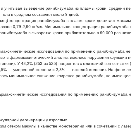
 и учитывая выведение ранибизумаба из плазмы крови, средний п
 тела в среднем составлял около 9 дней.
есяц) концентрация ранибизумаба в плазме крови достигает макси
апазоне 0,79-2,90 нг/мл. Минимальная концентрация ранибизумаба 
 ранибизумаба в сыворотке крови приблизительно в 90 000 раз ниже
рмакокинетические исследования по применению ранибизумаба не
нных в фармакокинетический анализ, имелись нарушения функции п
тепени). У 48,2% (253 из 525) пациентов с окклюзией вен сетчатки
9,5% — умеренной степени и 2,3% — тяжелой степени). На фоне л
алось минимальное снижение клиренса ранибизумаба, не имеющее
армакокинетические исследования по применению ранибизумаба 
кулярной дегенерации у взрослых.
ким отеком макулы в качестве монотерапии или в сочетании с лазе