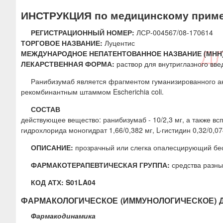
ю
ИНСТРУКЦИЯ по медицинскому прим
РЕГИСТРАЦИОННЫЙ НОМЕР:
ЛСР-004567/08-170614
ТОРГОВОЕ НАЗВАНИЕ:
Луцентис
МЕЖДУНАРОДНОЕ НЕПАТЕНТОВАННОЕ НАЗВАНИЕ (МНН)
ЛЕКАРСТВЕННАЯ ФОРМА:
раствор для внутриглазного вве
Ранибизумаб является фрагментом гуманизированного ан
рекомбинантным штаммом Escherichia coli.
СОСТАВ
действующее вещество: ранибизумаб - 10/2,3 мг, а также вс
гидрохлорида моногидрат 1,66/0,382 мг, L-гистидин 0,32/0,07
ОПИСАНИЕ:
прозрачный или слегка опалесцирующий бес
ФАРМАКОТЕРАПЕВТИЧЕСКАЯ ГРУППА:
средства разны
КОД АТХ: S01LA04
ФАРМАКОЛОГИЧЕСКОЕ (ИММУНОЛОГИЧЕСКОЕ) 
Фармакодинамика