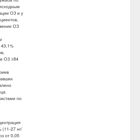
 исходным
ации ОЗ и у
ациентов,
ижение ОЗ
м
 43,1%
в,
ие ОЗ ≥84
риев
чавших
влено
ца.
кистами по
центрация
(11-27 нг/
з от 0,05