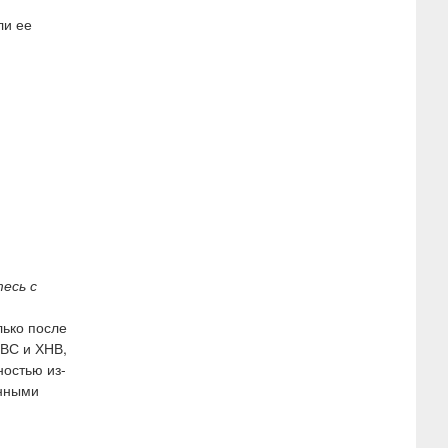
ли ее
есь с
лько после
ОВС и ХНВ,
ностью из-
енными