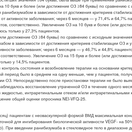
а 10 букв и более (или достижение ОЗ ≥84 буквы) по сравнению с
 ранибизумабом в зависимости от достижения критериев стабилиз
от активности заболевания; через 6 месяцев — у 71,4% и 64,7% п
тов, соответственно. Увеличение ОЗ на 10 букв и более (или дост
ось только у 27,3% пациентов.
(или достижение ОЗ ≥84 буквы) по сравнению с исходным значение
абом в зависимости от достижения критериев стабилизации ОЗ и у
ивности заболевания; через 6 месяцев — у 46,7% и 44,8% пациенто
 соответственно. Увеличение ОЗ на 15 букв и более (или достижен
только у 14,5% пациентов.
я контроль состояния и возобновление терапии на основании крите
ый период было в среднем на одну меньше, чем у пациентов, полу
ции ОЗ. Непосредственно после приостановки терапии не было выя
наблюдалось восстановление утраченной ОЗ в течение одного меся
 жидкостью, интраретинальным отеком и/или интраретинальными 
шение общей оценки опросника NEI-VFQ-25.
месяц) пациентам с неоваскулярной формой ВМД максимальная кон
точной для ингибирования биологической активности VEGF- на 50% 
). При введении ранибизумаба в стекловидное тело в диапазоне до