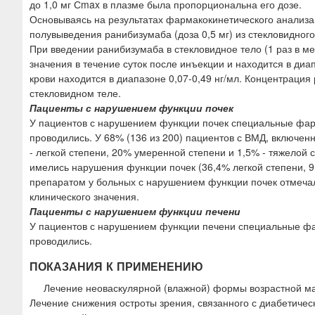
до 1,0 мг Сmax в плазме была пропорциональна его дозе.
Основываясь на результатах фармакокинетического анализа
полувыведения ранибизумаба (доза 0,5 мг) из стекловидного
При введении ранибизумаба в стекловидное тело (1 раз в м
значения в течение суток после инъекции и находится в ди
крови находится в диапазоне 0,07-0,49 нг/мл. Концентрация
стекловидном теле.
Пациенты с нарушением функции почек
У пациентов с нарушением функции почек специальные фа
проводились. У 68% (136 из 200) пациентов с ВМД, включе
- легкой степени, 20% умеренной степени и 1,5% - тяжелой с
имелись нарушения функции почек (36,4% легкой степени, 
препаратом у больных с нарушением функции почек отмеч
клинического значения.
Пациенты с нарушением функции печени
У пациентов с нарушением функции печени специальные ф
проводились.
ПОКАЗАНИЯ К ПРИМЕНЕНИЮ
Лечение неоваскулярной (влажной) формы возрастной ма
Лечение снижения остроты зрения, связанного с диабетичес