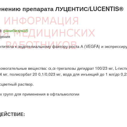
енению препарата ЛУЦЕНТИС/LUCENTIS®
:
ранибизумаб
дения
титела к эндотелиальному фактору роста А (VEGFA) и экспрессир
помогательные вещества: α,α-трегалозы дигидрат 100/23 мг, L-гист
4 мг, полисорбат 20 0,1/0,023 мг, вода для инъекций до 1 мл/до 0,2
цветный раствор.
х групп для применения в офтальмологии
ДЕЙСТВИЕ: