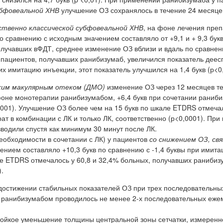
убфовеальной ХНВ
улучшение ОЗ сохранялось в течение 24 месяце
твенно классической субфовеальной ХНВ
, на фоне лечения преп
 сравнению с исходным значением составляло от +9,1 и + 9,3 букв
получавших вФДТ, среднее изменение ОЗ вблизи и вдаль по сравнен
У пациентов, получавших ранибизумаб, увеличился показатель деес
их имитацию инъекции, этот показатель улучшился на 1,4 букв (р<0,
ским макулярным отеком (ДМО)
изменение ОЗ через 12 месяцев т
фоне монотерапии ранибизумабом, +6,4 букв при сочетании раниби
,0001). Улучшение ОЗ более чем на 15 букв по шкале ETDRS отмечал
ат в комбинации с ЛК и только ЛК, соответственно (р<0,0001). При
вводили спустя как минимум 30 минут после ЛК.
еобходимости в сочетании с ЛК) у пациентов
со снижением ОЗ, св
ением составляло +10,3 букв по сравнению с -1,4 буквы при имита
ле ETDRS отмечалось у 60,8 и 32,4% больных, получавших ранибиз
.
остижении стабильных показателей ОЗ при трех последовательны
 ранибизумабом проводилось не менее 2-х последовательных еж
йкое уменьшение толщины центральной зоны сетчатки, измеренн