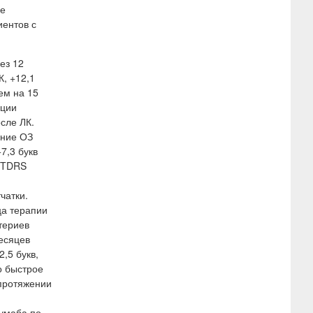
не
иентов с
ез 12
, +12,1
ем на 15
ации
сле ЛК.
ение ОЗ
7,3 букв
 ETDRS
чатки.
ца терапии
териев
есяцев
,5 букв,
о быстрое
 протяжении
зумаба по