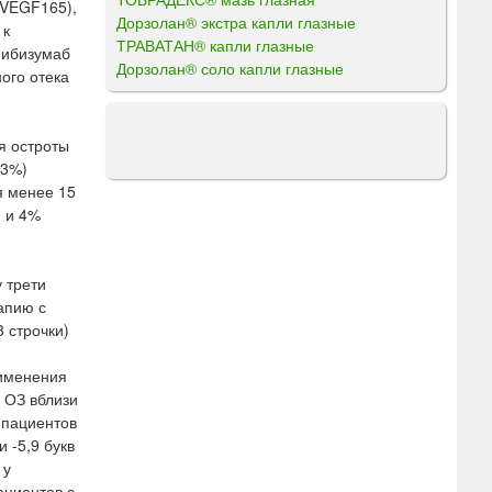
 VEGF165),
Дорзолан® экстра капли глазные
 к
ТРАВАТАН® капли глазные
нибизумаб
Дорзолан® соло капли глазные
ого отека
я остроты
33%)
я менее 15
3 и 4%
 трети
апию с
 строчки)
рименения
 ОЗ вблизи
у пациентов
 -5,9 букв
 у
ациентов с