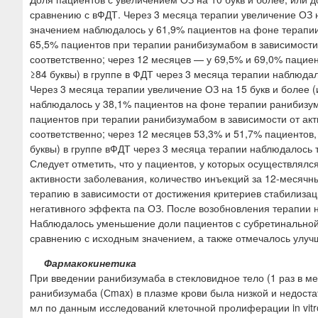
сравнению с вФДТ. Через 3 месяца терапии увеличение ОЗ н
значением наблюдалось у 61,9% пациентов на фоне терапии
65,5% пациентов при терапии ранибизумабом в зависимости 
соответственно; через 12 месяцев — у 69,5% и 69,0% пациен
≥84 буквы) в группе в ФДТ через 3 месяца терапии наблюдал
Через 3 месяца терапии увеличение ОЗ на 15 букв и более 
наблюдалось у 38,1% пациентов на фоне терапии ранибизум
пациентов при терапии ранибизумабом в зависимости от акт
соответственно; через 12 месяцев 53,3% и 51,7% пациентов,
буквы) в группе вФДТ через 3 месяца терапии наблюдалось 
Следует отметить, что у пациентов, у которых осуществлялс
активности заболевания, количество инъекций за 12-месячн
терапию в зависимости от достижения критериев стабилиза
негативного эффекта па ОЗ. После возобновления терапии 
Наблюдалось уменьшение доли пациентов с субретинальной
сравнению с исходным значением, а также отмечалось улуч
Фармакокинетика
При введении ранибизумаба в стекловидное тело (1 раз в 
ранибизумаба (Сmax) в плазме крови была низкой и недоста
мл по данным исследований клеточной пролиферации in vitro