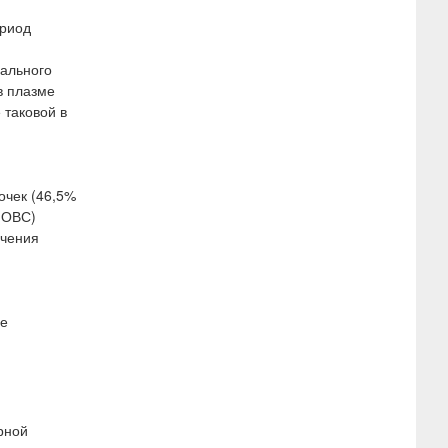
ериод
мального
в плазме
 таковой в
очек (46,5%
 (ОВС)
ечения
не
рной