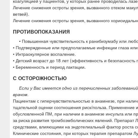
коагуляцией у пациентов, у которых ранее проводилась лазе
Лечение снижения остроты зрения, вызванного отеком макул
ветвей).
Лечение снижения остроты зрения, вызванного хориоидальн
ПРОТИВОПОКАЗАНИЯ
• Повышенная чувствительность к ранибизумабу или люб
• Подтвержденные или предполагаемые инфекции глаза или
• Интраокулярное воспаление.
• Детский возраст до 18 лет (эффективность и безопасность
• Беременность и период лактации.
С ОСТОРОЖНОСТЬЮ
Если у Вас имеется одно из перечисленных заболеван
врачом.
Пациентам с гиперчувствительностью в анамнезе, при налич
тщательной оценки соотношения риск/польза. Применение и
обусловленной ПМ, при наличии в анамнезе инсульта или п
за риска развития тромбоэмболических явлений. Препарат 
средствами, влияющими на эндотелиальный фактор роста со
Клинические состояния, при которых терапия препаратом Л