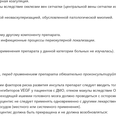
рная коагуляция.
ы вследствие окклюзии вен сетчатки (центральной вены сетчатки и
ой неоваскуляризацией, обусловленной патологической миопией.
ому другому компоненту препарата.
 инфекционные процессы периокулярной локализации.
 применения препарата у данной категории больных не изучалась).
ий, перед применением препарата обязательно проконсультируйт
ии факторов риска развития инсульта препарат следует вводить то
нгибиторов VEGF у пациентов с ДМО, отеком макулы вследствие 
реходящей ишемии головного мозга должно проводиться с осторож
Луцентис не следует применять одновременно с другими лекарств
судов (местного или системного применения).
уцентис должна быть прекращена и не должна возобновляться: