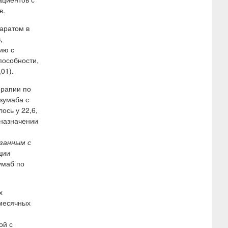
в.
аратом в
,
ию с
пособности,
01).
ерапии по
зумаба с
ось у 22,6,
 назначении
язанным с
ции
умаб по
х
емесячных
ой с