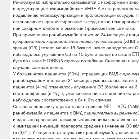
Ранибизумаб избирательно связывается с изоформами эндо
и предотвращает взаимодействие VEGF-А с его рецепторами
подавлению неоваскуляризации и пролиферации сосудов. По
останавливает прогрессирование экссудативно-геморрагиче
при сахарном диабете и окклюзии (тромбозе) вен сетчатки.
При применении ранибизумаба в течение 24 месяцев у пац
субфовеальной хориоидальной неоваскуляризацией
(ХНВ) в
зрения (ОЗ) (потеря менее 15 букв по шкале определения О
наблюдалось улучшение ОЗ на 15 букв и более по шкале ET
букв по шкале ETDRS (3 строчки по таблице Снеллена) и ул
случаев, соответственно.
У большинства пациентов (90%), страдающих ВМД
с преиму
ранибизумабом в течение 24 месяцев уменьшалась частота р
пациентов (41%) отмечалось улучшение ОЗ (более чем на 3
вертепорфином (в ФДТ), уменьшение риска снижения остроты
наблюдались соответственно в 64 и 6% случаев.
Согласно опроснику оценки качества жизни NEI — VFQ (Nationa
ранибизумаба у пациентов с ВМД
с минимально выраженной
и вдаль по сравнению с исходным значением составляло от +1
с имитацией инъекций препарата среднее изменение ОЗ вбли
(р<0,01). У пациентов, получавших ранибизумаб, увеличился 
пациентов, получавших имитацию инъекции, этот показатель 