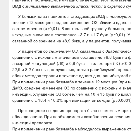
ВМД с
минимально выраженной классической и скрытой с
У большинства пациентов, страдающих
ВМД с преимущес
течение 12 месяцев среднее изменение ОЗ вблизи и вдаль по
соответственно (p<0,01). В контрольной группе у больных, 
исходным значением составляло +3,7 и +1,7 букв (p<0,01). 
связанной со зрением на +8,9 букв, а у пациентов, получавш
У пациентов
со снижением ОЗ, связанным с диабетиче
сравнению с исходным значением составляло +6,8 букв на 
лазерной коагуляцией (ЛК) и 0,9 букв — только при ЛК (р<0
22,9 и 8,2 больных, получавших, только ранибизумаб, препар
обоих методов терапии в течение одного дня, ранибизумаб 
При применении ранибизумаба в течение 12 месяцев (при н
ДМО
, среднее изменение ОЗ по сравнению с исходным знач
инъекции. Улучшение ОЗ более, чем на 10 и 15 букв по шка
сравнению с 18,4 и 10,2% при имитации инъекции (р<0,0001)
Прекращение введения препарата было возможным при д
обследованиях. При необходимости возобновления лечения
инъекций препарата.
При применении ранибизумаба наблюдалось выраженное сто