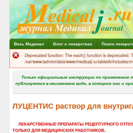
Г
Весь Медикал
Блог о лекарствах
Поиск лекарст
л
Deprecated function
: The each() function is deprecated.
Сообщение
а
/var/www/admini/data/www/medicalj.ru/tabletki/includes/m
об
в
ошибке
Только официальные инструкции по применению л
н
публикуются в неизменном виде, в котором они и пр
о
е
ЛУЦЕНТИС раствор для внутри
м
е
ЛЕКАРСТВЕННЫЕ ПРЕПАРАТЫ РЕЦЕПТУРНОГО ОТПУ
н
ТОЛЬКО ДЛЯ МЕДИЦИНСКИХ РАБОТНИКОВ.