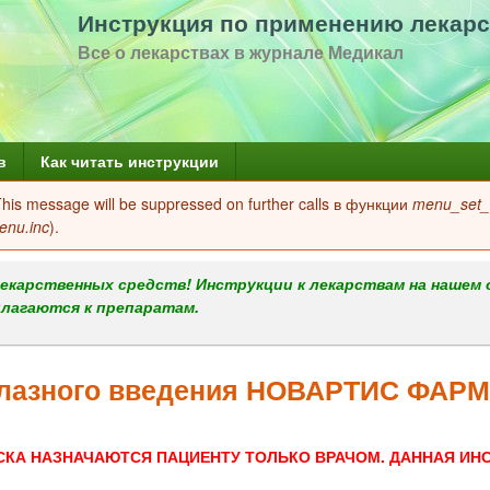
Перейти
Инструкция по применению лекарс
к
Все о лекарствах в журнале Медикал
основному
содержанию
в
Как читать инструкции
 This message will be suppressed on further calls в функции
menu_set_a
enu.inc
).
екарственных средств! Инструкции к лекарствам на нашем 
илагаются к препаратам.
глазного введения НОВАРТИС ФАР
СКА НАЗНАЧАЮТСЯ ПАЦИЕНТУ ТОЛЬКО ВРАЧОМ. ДАННАЯ ИН