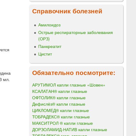
Справочник болезней
Амилоидоз
Острые респираторные заболевания
(ОРЗ)
Панкреатит
уется
Цистит
Обязательно посмотрите:
идина
3 мл.
АРУТИМОЛ капли глазные «Шовен»
КСАЛАТАН® капли глазные
ОФТОЛИК® капли глазные
Дефислёз® капли глазные
ЦИКЛОМЕД® капли глазные
ТОБРАДЕКС® капли глазные
МАКСИТРОЛ ® капли глазные
ДОРЗОЛАМИД-НАТИВ капли глазные
ТОБРАДЕКС® мазь глазная