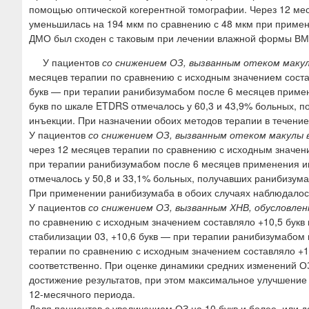
помощью оптической когерентной томографии. Через 12 мес
уменьшилась на 194 мкм по сравнению с 48 мкм при примен
ДМО был сходен с таковым при лечении влажной формы ВМ
У пациентов
со снижением ОЗ, вызванным отеком маку
месяцев терапии по сравнению с исходным значением состав
букв — при терапии ранибизумабом после 6 месяцев примен
букв по шкале ETDRS отмечалось у 60,3 и 43,9% больных, 
инъекции. При назначении обоих методов терапии в течение
У пациентов
со снижением ОЗ, вызванным отеком макулы 
через 12 месяцев терапии по сравнению с исходным значен
при терапии ранибизумабом после 6 месяцев применения и
отмечалось у 50,8 и 33,1% больных, получавших ранибизум
При применении ранибизумаба в обоих случаях наблюдалос
У пациентов
со снижением ОЗ, вызванным ХНВ, обусловлен
по сравнению с исходным значением составляло +10,5 букв
стабилизации 03, +10,6 букв — при терапии ранибизумабом 
терапии по сравнению с исходным значением составляло +11,9
соответственно. При оценке динамики средних изменений О
достижение результатов, при этом максимальное улучшение 
12-месячного периода.
Доля пациентов с увеличением ОЗ на 10 букв и более, или 