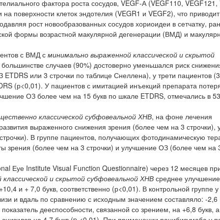
телиального фактора роста сосудов, VEGF-А (VEGF110, VEGF121,
 на поверхности клеток эндотелия (VEGR1 и VEGF2), что приводит
давляя рост новообразованных сосудов хориоидеи в сетчатку, ра
ской формы возрастной макулярной дегенерации (ВМД) и макулярн
иентов с ВМД с
минимально выраженной классической и скрытой
 большинстве случаев (90%) достоверно уменьшался риск снижени
З ETDRS или 3 строчки по таблице Снеллена), у трети пациентов (
DRS (р<0,01). У пациентов с имитацией инъекций препарата потер
учшение ОЗ более чем на 15 букв по шкале ETDRS, отмечались в 5
щественно классической субфовеальной ХНВ
, на фоне лечения
азвития выраженного снижения зрения (более чем на 3 строчки), у
 строчки). В группе пациентов, получающих фотодинамическую тер
 зрения (более чем на 3 строчки) и улучшение ОЗ (более чем на 3
l Еуе Institute Visual Function Questionnaire) через 12 месяцев п
 классической и скрытой субфовеальной ХНВ
среднее улучшение
0,4 и + 7,0 букв, соответственно (р<0,01). В контрольной группе 
зи и вдаль по сравнению с исходным значением составляло: -2,6 и
показатель дееспособности, связанной со зрением, на +6,8 букв, а
снизился на 4,7 букв (p <0,01). При применении ранибизумаба у п