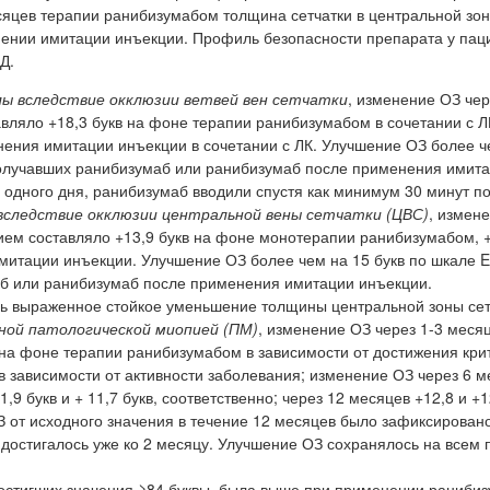
яцев терапии ранибизумабом толщина сетчатки в центральной зо
ении имитации инъекции. Профиль безопасности препарата у пац
Д.
лы вследствие окклюзии ветвей вен сетчатки
, изменение ОЗ чер
ляло +18,3 букв на фоне терапии ранибизумабом в сочетании с ЛК
ения имитации инъекции в сочетании с ЛК. Улучшение ОЗ более ч
получавших ранибизумаб или ранибизумаб после применения имит
 одного дня, ранибизумаб вводили спустя как минимум 30 минут по
вследствие окклюзии центральной вены сетчатки (ЦВС)
, измен
ием составляло +13,9 букв на фоне монотерапии ранибизумабом, +
митации инъекции. Улучшение ОЗ более чем на 15 букв по шкале
аб или ранибизумаб после применения имитации инъекции.
ь выраженное стойкое уменьшение толщины центральной зоны сет
ной патологической миопией (ПМ)
, изменение ОЗ через 1-3 меся
 на фоне терапии ранибизумабом в зависимости от достижения кри
в зависимости от активности заболевания; изменение ОЗ через 6 м
 букв и + 11,7 букв, соответственно; через 12 месяцев +12,8 и +12
З от исходного значения в течение 12 месяцев было зафиксирован
достигалось уже ко 2 месяцу. Улучшение ОЗ сохранялось на всем
достигших значения ≥84 буквы, была выше при применении раниби