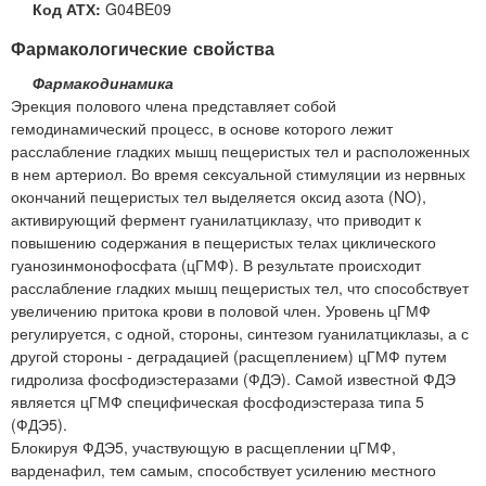
Код АТХ:
G04BE09
Фармакологические свойства
Фармакодинамика
Эрекция полового члена представляет собой
гемодинамический процесс, в основе которого лежит
расслабление гладких мышц пещеристых тел и расположенных
в нем артериол. Во время сексуальной стимуляции из нервных
окончаний пещеристых тел выделяется оксид азота (NO),
активирующий фермент гуанилатциклазу, что приводит к
повышению содержания в пещеристых телах циклического
гуанозинмонофосфата (цГМФ). В результате происходит
расслабление гладких мышц пещеристых тел, что способствует
увеличению притока крови в половой член. Уровень цГМФ
регулируется, с одной, стороны, синтезом гуанилатциклазы, а с
другой стороны - деградацией (расщеплением) цГМФ путем
гидролиза фосфодиэстеразами (ФДЭ). Самой известной ФДЭ
является цГМФ специфическая фосфодиэстераза типа 5
(ФДЭ5).
Блокируя ФДЭ5, участвующую в расщеплении цГМФ,
варденафил, тем самым, способствует усилению местного