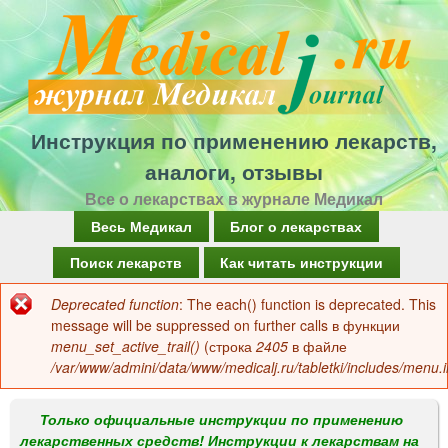
Перейти
к
основному
содержанию
Инструкция по применению лекарств,
аналоги, отзывы
Все о лекарствах в журнале Медикал
Г
Весь Медикал
Блог о лекарствах
л
Поиск лекарств
Как читать инструкции
а
Deprecated function
: The each() function is deprecated. This
Сообщение
в
message will be suppressed on further calls в функции
об
menu_set_active_trail()
(строка
2405
в файле
н
/var/www/admini/data/www/medicalj.ru/tabletki/includes/menu.i
ошибке
о
е
Только официальные инструкции по применению
лекарственных средств! Инструкции к лекарствам на