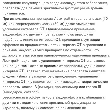
вследствие сопутствующего сердечнососудистого заболевания,
препараты для лечения эректильной дисфункции не должны
применяться.
При использовании препарата Левитра® в терапевтических (10
мг) или сверхтерапевтических (80 мг) дозах отмечается
удлинение интервала QT. Одновременное применение
варденафила с другими препаратами, оказывающими
подобное влияние на интервал QT, приводило к суммации
эффектов на продолжительность интервала QT в сравнении с
приемом каждого из этих препаратов по отдельности. Это
должно учитываться при одновременном назначении препарата
Левитра® пациентам с удлинением интервала QT в анамнезе
или пациентам, которые принимают препараты, удлиняющие
интервал QT. В связи с этим назначения препарата Левитра®
следует избегать у пациентов с врожденным, удлинением
интервала QT, и у пациентов, принимающих антиаритмические
препараты класса IA (хинидин, прокаинамид) или класса III
(амиодарон, соталол).
Безопасность и эффективность варденафила в комбинации с
другими методами лечения эректильной дисфункции не
изучалась, поэтому их совместное применение не