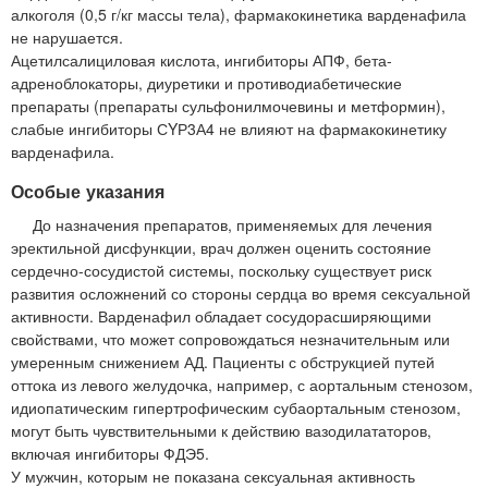
алкоголя (0,5 г/кг массы тела), фармакокинетика варденафила
не нарушается.
Ацетилсалициловая кислота, ингибиторы АПФ, бета-
адреноблокаторы, диуретики и противодиабетические
препараты (препараты сульфонилмочевины и метформин),
слабые ингибиторы СYР3А4 не влияют на фармакокинетику
варденафила.
Особые указания
До назначения препаратов, применяемых для лечения
эректильной дисфункции, врач должен оценить состояние
сердечно-сосудистой системы, поскольку существует риск
развития осложнений со стороны сердца во время сексуальной
активности. Варденафил обладает сосудорасширяющими
свойствами, что может сопровождаться незначительным или
умеренным снижением АД. Пациенты с обструкцией путей
оттока из левого желудочка, например, с аортальным стенозом,
идиопатическим гипертрофическим субаортальным стенозом,
могут быть чувствительными к действию вазодилататоров,
включая ингибиторы ФДЭ5.
У мужчин, которым не показана сексуальная активность