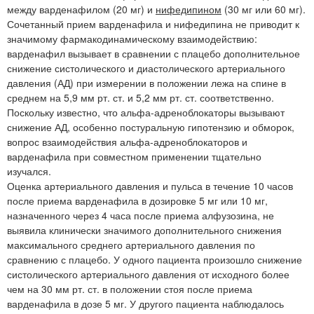
между варденафилом (20 мг) и
нифедипином
(30 мг или 60 мг).
Сочетанный прием варденафила и нифедипина не приводит к
значимому фармакодинамическому взаимодействию:
варденафил вызывает в сравнении с плацебо дополнительное
снижение систолического и диастолического артериального
давления (АД) при измерении в положении лежа на спине в
среднем на 5,9 мм рт. ст. и 5,2 мм рт. ст. соответственно.
Поскольку известно, что альфа-адреноблокаторы вызывают
снижение АД, особенно постуральную гипотензию и обморок,
вопрос взаимодействия альфа-адреноблокаторов и
варденафила при совместном применении тщательно
изучался.
Оценка артериального давления и пульса в течение 10 часов
после приема варденафила в дозировке 5 мг или 10 мг,
назначенного через 4 часа после приема алфузозина, не
выявила клинически значимого дополнительного снижения
максимального среднего артериального давления по
сравнению с плацебо. У одного пациента произошло снижение
систолического артериального давления от исходного более
чем на 30 мм рт. ст. в положении стоя после приема
варденафила в дозе 5 мг. У другого пациента наблюдалось