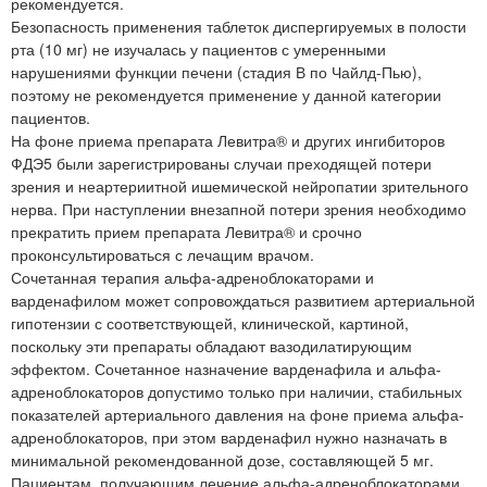
рекомендуется.
Безопасность применения таблеток диспергируемых в полости
рта (10 мг) не изучалась у пациентов с умеренными
нарушениями функции печени (стадия В по Чайлд-Пью),
поэтому не рекомендуется применение у данной категории
пациентов.
На фоне приема препарата Левитра® и других ингибиторов
ФДЭ5 были зарегистрированы случаи преходящей потери
зрения и неартериитной ишемической нейропатии зрительного
нерва. При наступлении внезапной потери зрения необходимо
прекратить прием препарата Левитра® и срочно
проконсультироваться с лечащим врачом.
Сочетанная терапия альфа-адреноблокаторами и
варденафилом может сопровождаться развитием артериальной
гипотензии с соответствующей, клинической, картиной,
поскольку эти препараты обладают вазодилатирующим
эффектом. Сочетанное назначение варденафила и альфа-
адреноблокаторов допустимо только при наличии, стабильных
показателей артериального давления на фоне приема альфа-
адреноблокаторов, при этом варденафил нужно назначать в
минимальной рекомендованной дозе, составляющей 5 мг.
Пациентам, получающим лечение альфа-адреноблокаторами,