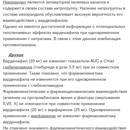
Никорандил
является активатором калиевых каналов и
содержит в своем составе нитрогруппу. Наличие нитрогруппы в
составе никорандила обуславливает высокую вероятность его
взаимодействия с варденафилом.
Однако не имеется достаточной информации о потенциальных
гипотензивных эффектах варденафила при одновременном
применении с нитратами. В связи с этим данная комбинация
противопоказана.
Другие
Варденафил (20 мг) не изменяет показатели AUC и Сmax
глибенкламида
(глибурида в дозе 3,5 мг) при их совместном
применении. Также показано, что фармакокинетика
варденафила не изменяется при его одновременном
применении с глибенкламидом.
Фармакокинетические и фармакодинамические взаимодействия
(влияние на протромбиновое время и факторы свертывания
II,VII, Х) не отмечаются при совместном применении
варденафила (20 мг) с варфарином (25 мг). Одновременное
применение с
варфарином
не изменяет фармакокинетику
варденафила.
Не отмечено значимого фармакокинетического взаимодействия