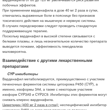
побочных эффектов.
При применении варденафила в дозе 40 мг 2 раза в сутки,
отмечались выраженные боли в пояснице без признаков
токсического действия на мышечную и нервную системы.
В случаях передозировки следует проводить стандартную
поддерживающую терапию.
Поскольку варденафил в высокой степени связывается с
белками плазмы, и лишь незначительное количество препарата
выводится почками, эффективность гемодиализа
маловероятна.
Взаимодействие с другими лекарственными
препаратами
CYP ингибиторы
Варденафил метаболизируется, преимущественно с участием
печеночных ферментов системы цитохрома Р450 (CYP), а
именно, изоформы 3А4, а также с некоторым участием
изоформ CYP3А5 и CYP2С9. Ингибиторы этих ферментов могут
снижать клиренс варденафила.
Циметидин (400 мг 2 раза в сутки):
неспецифический ингибитор
цитохрома Р450 не оказывает влияния на величину