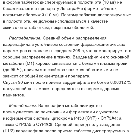
в форме таблеток диспергируемых в полости рта (10 мг) не
биоэквивалентен препарату Левитра® в форме таблеток,
покрытых оболочкой (10 мг). Поэтому таблетки диспергируемые
в полости рта, не должны использоваться в качестве
эквивалента таблеткам, покрытым оболочкой.
Распределение.
Средний объем распределения
варденафила в устойчивом состоянии фармакокинетических
параметров составляет в среднем 208 л, что демонстрирует его
хорошее распределение в тканях. Варденафил и его основной
метаболит (М1) хорошо связываются с белками плазмы крови
(до 95 %), причем это свойство является обратимым и не
зависит от общей концентрации препарата.
Спустя 90 мин после приема варденафила не более 0,00012 %
полученной дозы может определяться в сперме здоровых
пациентов.
Метаболизм.
Варденафил метаболизируется
преимущественно печеночными ферментами с участием
изоферментов системы цитохрома Р450 (CYP) - CYP3A4; а
также CYP3А5 и CYP2С9. Средний период полувыведения
(T1/2) варденафила после приема таблеток диспергируемых в