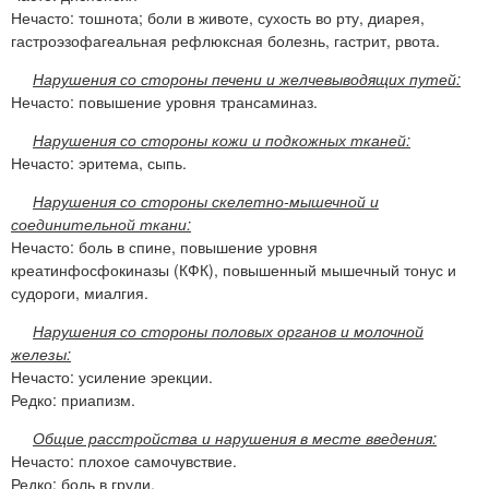
Нечасто: тошнота; боли в животе, сухость во рту, диарея,
гастроэзофагеальная рефлюксная болезнь, гастрит, рвота.
Нарушения со стороны печени и желчевыводящих путей:
Нечасто: повышение уровня трансаминаз.
Нарушения со стороны кожи и подкожных тканей:
Нечасто: эритема, сыпь.
Нарушения со стороны скелетно-мышечной и
соединительной ткани:
Нечасто: боль в спине, повышение уровня
креатинфосфокиназы (КФК), повышенный мышечный тонус и
судороги, миалгия.
Нарушения со стороны половых органов и молочной
железы:
Нечасто: усиление эрекции.
Редко: приапизм.
Общие расстройства и нарушения в месте введения:
Нечасто: плохое самочувствие.
Редко: боль в груди.