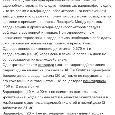
адреноблокаторами. Не следует принимать варденафил в одно
и то же время с альфа-адреноблокаторами, за исключением
тамсулозина и алфузозина, прием которых может совпадать по
времени с приемом препарата Левитра®. Между приемом
варденафила и других альфа-адреноблокаторов следует
соблюдать временной интервал. При одновременном
назначении теразозина и варденафила необходимо соблюдать
6-ти часовой интервал между приемом препаратов.
Одновременное применение
дигоксина
(0,375 мг) и
варденафила (20 мг) через день в течение более 14 дней не
сопровождается их взаимодействием.
Однократный прием
антацида
(магния гидроксид/алюминия
гидроксид) не влияет на показатели AUC и Cmax варденафила.
Биодоступность варденафила (20 мг) также не нарушается при
его сочетании с антагонистами Н2-рецепторов
ранитидином
(150 мг 2 раза в сутки).
Варденафил (10 мг и 20 мг) не влияет на длительность
кровотечения, когда применяется в качестве монотерапии и в
комбинации с
ацетилсалициловой кислотой
в низкой дозе (2
таблетки по 81 мг).
Варденафил (20 мг) не потенцирует гипотензивный эффект