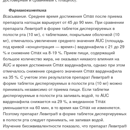
Фармакокинетика
Всасывание.
Среднее время достижения Cmax после приема
препарата натощак варьирует от 45 до 90 мин. При сравнении
препарата Левитра® в форме таблеток диспергируемых в
полости рта (10 мг), с таблетками, покрытыми оболочкой (10
мг), отмечалось увеличение среднего значения AUC (площадь
под кривой «концентрация — время») варденафила с 21 до 29
% и снижение Сmax на 8-19 %. Прием пищи, содержащий
большое количество жира, не оказывал никакого влияния на
AUC и время достижения Cmax варденафила, однако при этом
отмечалось снижение среднего значения Сmax варденафила
на 35 %. С учетом этих результатов препарат Левитра® в
форме таблеток диспергируемых в полости рта (10 мг) можно
принимать независимо от приема пищи. Если таблетки
диспергируемые в полости рта запивать водой, то AUC
варденафила снижается на 29 %, а медианное Тmax
уменьшается на 60 мин, в то время как Сmax не изменяется.
Поэтому препарат Левитра® в форме таблеток диспергируемых
в полости рта следует принимать, не запивая водой.
Изучение биоэквивалентности показало, что препарат Левитра®