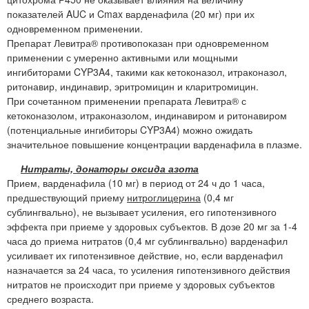
показателей AUC и Cmax варденафила (20 мг) при их
одновременном применении.
Препарат Левитра® противопоказан при одновременном
применении с умеренно активными или мощными
ингибиторами CYP3A4, такими как кетоконазол, итраконазол,
ритонавир, индинавир, эритромицин и кларитромицин.
При сочетанном применении препарата Левитра® с
кетоконазолом, итраконазолом, индинавиром и ритонавиром
(потенциальные ингибиторы CYP3A4) можно ожидать
значительное повышение концентрации варденафила в плазме.
Нитраты, донаторы оксида азота
Прием, варденафила (10 мг) в период от 24 ч до 1 часа,
предшествующий приему
нитроглицерина
(0,4 мг
сублингвально), не вызывает усиления, его гипотензивного
эффекта при приеме у здоровых субъектов. В дозе 20 мг за 1-4
часа до приема нитратов (0,4 мг сублингвально) варденафил
усиливает их гипотензивное действие, но, если варденафил
назначается за 24 часа, то усиления гипотензивного действия
нитратов не происходит при приеме у здоровых субъектов
среднего возраста.