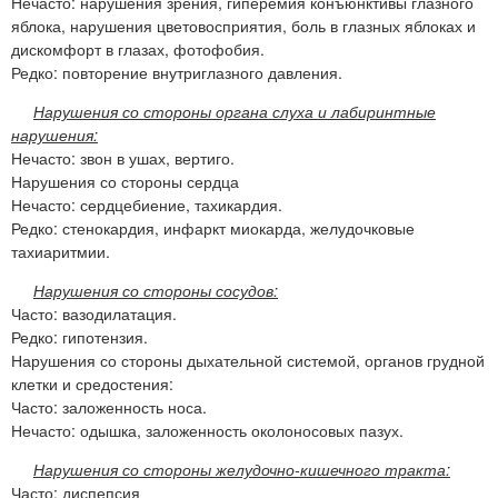
Нечасто: нарушения зрения, гиперемия конъюнктивы глазного
яблока, нарушения цветовосприятия, боль в глазных яблоках и
дискомфорт в глазах, фотофобия.
Редко: повторение внутриглазного давления.
Нарушения со стороны органа слуха и лабиринтные
нарушения:
Нечасто: звон в ушах, вертиго.
Нарушения со стороны сердца
Нечасто: сердцебиение, тахикардия.
Редко: стенокардия, инфаркт миокарда, желудочковые
тахиаритмии.
Нарушения со стороны сосудов:
Часто: вазодилатация.
Редко: гипотензия.
Нарушения со стороны дыхательной системой, органов грудной
клетки и средостения:
Часто: заложенность носа.
Нечасто: одышка, заложенность околоносовых пазух.
Нарушения со стороны желудочно-кишечного тракта:
Часто: диспепсия