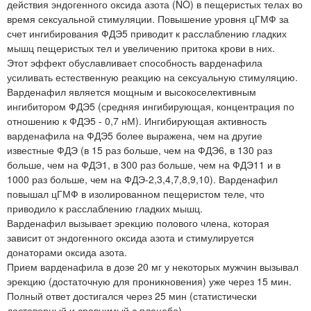
действия эндогенного оксида азота (NO) в пещеристых телах во
время сексуальной стимуляции. Повышение уровня цГМФ за
счет ингибирования ФДЭ5 приводит к расслаблению гладких
мышц пещеристых тел и увеличению притока крови в них.
Этот эффект обуславливает способность варденафила
усиливать естественную реакцию на сексуальную стимуляцию.
Варденафил является мощным и высокоселективным
ингибитором ФДЭ5 (средняя ингибирующая, концентрация по
отношению к ФДЭ5 - 0,7 нМ). Ингибирующая активность
варденафила на ФДЭ5 более выражена, чем на другие
известные ФДЭ (в 15 раз больше, чем на ФДЭ6, в 130 раз
больше, чем на ФДЭ1, в 300 раз больше, чем на ФДЭ11 и в
1000 раз больше, чем на ФДЭ-2,3,4,7,8,9,10). Варденафил
повышал цГМФ в изолированном пещеристом теле, что
приводило к расслаблению гладких мышц.
Варденафил вызывает эрекцию полового члена, которая
зависит от эндогенного оксида азота и стимулируется
донаторами оксида азота.
Прием варденафила в дозе 20 мг у некоторых мужчин вызывал
эрекцию (достаточную для проникновения) уже через 15 мин.
Полный ответ достигался через 25 мин (статистически
достоверный и сравнимый с плацебо).