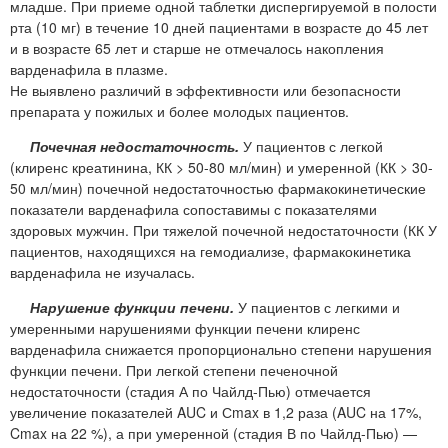
младше. При приеме одной таблетки диспергируемой в полости
рта (10 мг) в течение 10 дней пациентами в возрасте до 45 лет
и в возрасте 65 лет и старше не отмечалось накопления
варденафила в плазме.
Не выявлено различий в эффективности или безопасности
препарата у пожилых и более молодых пациентов.
Почечная недостаточность.
У пациентов с легкой
(клиренс креатинина, КК > 50-80 мл/мин) и умеренной (КК > 30-
50 мл/мин) почечной недостаточностью фармакокинетические
показатели варденафила сопоставимы с показателями
здоровых мужчин. При тяжелой почечной недостаточности (КК У
пациентов, находящихся на гемодиализе, фармакокинетика
варденафила не изучалась.
Нарушение функции печени.
У пациентов с легкими и
умеренными нарушениями функции печени клиренс
варденафила снижается пропорционально степени нарушения
функции печени. При легкой степени печеночной
недостаточности (стадия А по Чайлд-Пью) отмечается
увеличение показателей AUC и Сmax в 1,2 раза (AUC на 17%,
Cmax на 22 %), а при умеренной (стадия В по Чайлд-Пью) —