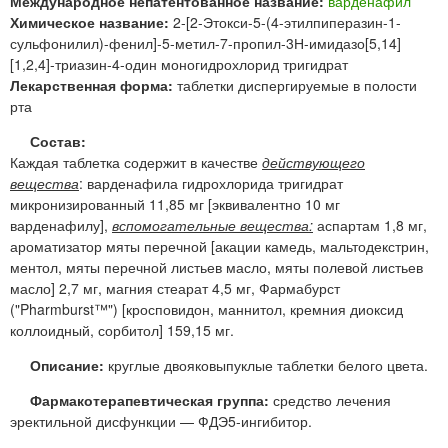
Международное непатентованное название:
варденафил
Химическое название:
2-[2-Этокси-5-(4-этилпиперазин-1-
сульфонилил)-фенил]-5-метил-7-пропил-3Н-имидазо[5,14]
[1,2,4]-триазин-4-один моногидрохлорид тригидрат
Лекарственная форма:
таблетки диспергируемые в полости
рта
Состав:
Каждая таблетка содержит в качестве
действующего
вещества
: варденафила гидрохлорида тригидрат
микронизированный 11,85 мг [эквивалентно 10 мг
варденафилу],
вспомогательные вещества:
аспартам 1,8 мг,
ароматизатор мяты перечной [акации камедь, мальтодекстрин,
ментол, мяты перечной листьев масло, мяты полевой листьев
масло] 2,7 мг, магния стеарат 4,5 мг, Фармабурст
("Pharmburst™") [кросповидон, маннитол, кремния диоксид
коллоидный, сорбитол] 159,15 мг.
Описание:
круглые двояковыпуклые таблетки белого цвета.
Фармакотерапевтическая группа:
средство лечения
эректильной дисфункции — ФДЭ5-ингибитор.