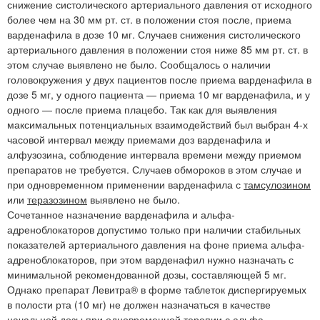
снижение систолического артериального давления от исходного
более чем на 30 мм рт. ст. в положении стоя после, приема
варденафила в дозе 10 мг. Случаев снижения систолического
артериального давления в положении стоя ниже 85 мм рт. ст. в
этом случае выявлено не было. Сообщалось о наличии
головокружения у двух пациентов после приема варденафила в
дозе 5 мг, у одного пациента — приема 10 мг варденафила, и у
одного — после приема плацебо. Так как для выявления
максимальных потенциальных взаимодействий был выбран 4-х
часовой интервал между приемами доз варденафила и
алфузозина, соблюдение интервала времени между приемом
препаратов не требуется. Случаев обмороков в этом случае и
при одновременном применении варденафила с
тамсулозином
или
теразозином
выявлено не было.
Сочетанное назначение варденафила и альфа-
адреноблокаторов допустимо только при наличии стабильных
показателей артериального давления на фоне приема альфа-
адреноблокаторов, при этом варденафил нужно назначать с
минимальной рекомендованной дозы, составляющей 5 мг.
Однако препарат Левитра® в форме таблеток диспергируемых
в полости рта (10 мг) не должен назначаться в качестве
начальной дозы при одновременной терапии с альфа-