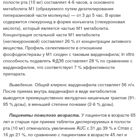
полости рта (10 мг) составляет 4-6 часов, а основного
метаболита М1 (образуемого путем дезэтилирования
пиперазиновой части молекулы) — от 3 до 5 час. В крови
содержится глюкуронид в форме конъюгата (глюкуроновая
кислота), который является частью М1 метаболита.
Концентрация остальной части М1 метаболита
(неглюкуроновой) составляет 26 % от концентрации активного
вещества. Профиль селективности в отношении
фосфодиэстеразы у М1 сходен с таковым варденафила; in vitro
способность подавлять ФДЭ5 составляет 28 % по сравнению с
варденафилом, что соответствует 7 % эффективности
препарата.
Выведение.
Общий клиренс варденафила составляет 56 л/ч.
После приема внутрь варденафил в виде метаболитов
выводится преимущественно желудочно-кишечным трактом (91-
95 % дозы), в меньшей степени почками (2-6 % дозы).
Пациенты пожилого возраста.
У пациентов в возрасте 65
лет и старше при приеме таблеток диспергируемых в полости
рта (10 мг) отмечалось увеличение AUC с 31 до 39 % и Сmax с
16 до 21 %, по сравнению с пациентами в возрасте 45 лет и