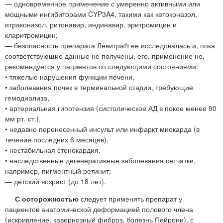
— одновременное применение с умеренно активными или
мощными ингибиторами CYP3A4, такими как кетоконазол,
итраконазол, ритонавир, индинавир, эритромицин и
кларитромицин;
— безопасность препарата Левитра® не исследовалась и, пока
соответствующие данные не получены, его, применение не,
рекомендуется у пациентов со следующими состояниями:
• тяжелые нарушения функции печени,
• заболевания почек в терминальной стадии, требующие
гемодиализа,
• артериальная гипотензия (систолическое АД в покое менее 90
мм рт. ст.),
• недавно перенесенный инсульт или инфаркт миокарда (в
течение последних 6 месяцев),
• нестабильная стенокардия,
• наследственные дегенеративные заболевания сетчатки,
например, пигментный ретинит;
— детский возраст (до 18 лет).
С осторожностью
следует применять препарат у
пациентов анатомической деформацией полового члена
(искривление, кавернозный фиброз, болезнь Пейрони), с