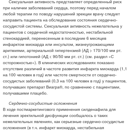
Сексуальная активность представляет определенный риск
при наличии заболеваний сердца, поэтому перед началом
любой терапии по поводу нарушений эрекции врачу следует
направить пациента на обследование состояния сердечно-
сосудистой системы. Сексуальная активность нежелательна у
пациентов с сердечной недостаточностью, нестабильной
стенокардией, перенесенным в последние 6 месяцев
инфарктом миокарда или инсультом, жизнеугрожающими
аритмиями, артериальной гипертензией (АД > 170/100 мм рт.
ст.) или гипотонией (АД < 90/50 мм рт. ст.) (см. раздел «С
осторожностью»). В клинических исследованиях показано
отсутствие различий в частоте развития инфаркта миокарда (1,1
на 100 человек в год) или частоте смертности от сердечно-
сосудистых заболеваний (0,3 на 100 человек в год) у пациентов,
получавших препарат Виагра®, по сравнению с пациентами,
получавшими плацебо.
Сердечно-сосудистые осложнения
В ходе постмаркетингового применения силденафила для
лечения эректильной дисфункции сообщалось о таких
нежелательных явлениях, как серьезные сердечно-сосудистые
осложнения (в т.ч. инфаркт миокарда, нестабильная