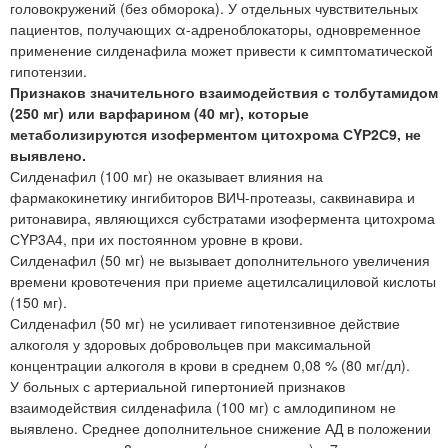
головокружений (без обморока). У отдельных чувствительных
пациентов, получающих α-адреноблокаторы, одновременное
применение силденафила может привести к симптоматической
гипотензии.
Признаков значительного взаимодействия с толбутамидом
(250 мг) или варфарином (40 мг), которые
метаболизируются изоферментом цитохрома СYР2С9, не
выявлено.
Силденафил (100 мг) не оказывает влияния на
фармакокинетику ингибиторов ВИЧ-протеазы, саквинавира и
ритонавира, являющихся субстратами изофермента цитохрома
СYР3А4, при их постоянном уровне в крови.
Силденафил (50 мг) не вызывает дополнительного увеличения
времени кровотечения при приеме ацетилсалициловой кислоты
(150 мг).
Силденафил (50 мг) не усиливает гипотензивное действие
алкоголя у здоровых добровольцев при максимальной
концентрации алкоголя в крови в среднем 0,08 % (80 мг/дл).
У больных с артериальной гипертонией признаков
взаимодействия силденафила (100 мг) с амлодипином не
выявлено. Среднее дополнительное снижение АД в положении