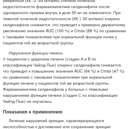
умеренной (КК -3 -49 мл/мин) степени почечной
недостаточности фармакокинетика силденафила после
однократного приема внутрь в дозе 50 мг не изменяется. При
тяжелой почечной недостаточности (КК ≤ 30 мл/мин) клиренс
силденафила снижается, что приводит к примерно двукратному
увеличению значения AUC (100 %) и Сmax (88 %) по сравнению
с таковыми показателями при нормальной функции почек у
пациентов той же возрастной группы.
Нарушения функции печени
У пациентов с циррозом печени (стадии А и В по
классификации Чайлд-Пью) клиренс силденафила снижается,
что приводит к повышению значения AUC (84 %) и Сmax (47 %)
по сравнению с таковыми показателями при нормальной
функции печени у пациентов той же возрастной группы.
Фармакокинетика силденафила у больных с тяжелыми
нарушениями функции печени (стадия С по классификации
Чайлд-Пью) не изучалась.
Показания к применению
Лечение нарушений эрекции, характеризующихся
неспособностью к достижению или сохранению эрекции