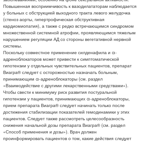
Повышенная восприимчивость к вазодилататорам наблюдается
у больных с обструкцией выходного тракта левого желудочка
(стеноз аорты, гипертрофическая обструктивная
кардиомиопатия), а также с редко встречающимся синдромом
множественной системной атрофии, проявляющимся тяжелым
нарушением регуляции АД со стороны вегетативной нервной
системы.
Поскольку совместное применение силденафила и α-
адреноблокаторов может привести к симптоматической
гипотензии у отдельных чувствительных пациентов, препарат
Виагра® следует с осторожностью назначать больным,
принимающим α-адреноблокаторы (см. раздел
«Взаимодействие с другими лекарственными средствами»).
Чтобы свести к минимуму риск развития постуральной
гипотензии у пациентов, принимающих α-адреноблокаторы,
прием препарата Виагра® следует начинать только после
достижения стабилизации показателей гемодинамики у этих
пациентов. Следует также рассмотреть целесообразность
снижения начальной дозы препарата Виагра® (см. раздел
«Способ применения и дозы»). Врач должен
проинформировать пациентов о том, какие действия следует