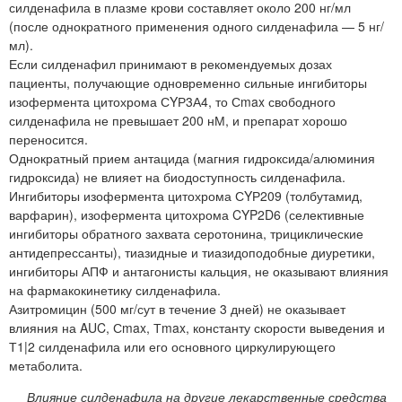
силденафила в плазме крови составляет около 200 нг/мл
(после однократного применения одного силденафила — 5 нг/
мл).
Если силденафил принимают в рекомендуемых дозах
пациенты, получающие одновременно сильные ингибиторы
изофермента цитохрома СYР3А4, то Сmax свободного
силденафила не превышает 200 нМ, и препарат хорошо
переносится.
Однократный прием антацида (магния гидроксида/алюминия
гидроксида) не влияет на биодоступность силденафила.
Ингибиторы изофермента цитохрома СYР209 (толбутамид,
варфарин), изофермента цитохрома CYP2D6 (селективные
ингибиторы обратного захвата серотонина, трициклические
антидепрессанты), тиазидные и тиазидоподобные диуретики,
ингибиторы АПФ и антагонисты кальция, не оказывают влияния
на фармакокинетику силденафила.
Азитромицин (500 мг/сут в течение 3 дней) не оказывает
влияния на AUC, Сmax, Тmax, константу скорости выведения и
Т1|2 силденафила или его основного циркулирующего
метаболита.
Влияние силденафила на другие лекарственные средства