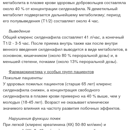
метаболита в плазме крови здоровых добровольцев составляла
около 40 % от концентрации силденафила. N-деметильный
метаболит подвергается дальнейшему метаболизму; период
его полувыведения (Т1/2) составляет около 4 час.
Выведение
Общий клиренс силденафила составляет 41 л/час, а конечный
T1/2 - 3-5 час. После приема внутрь также как после внутри
венного введения силденафил выводится в виде метаболитов, в
основном, кишечником (около 80 % пероральной дозы) и, в
меньшей степени, почками (около 13% пероральной дозы).
Фармакокинетика у особых групп пациентов
Пожилые пациенты
У здоровых пожилых пациентов (старше 65 лет) клиренс
силденафила снижен, а концентрация свободного
силденафила в плазме крови примерно на 40 % выше, чем у
молодых (18-45 лет). Возраст не оказывает клинически
значимого влияния на частоту развития побочных эффектов.
Нарушения функции почек
При легкой (клиренс креатинина (КК) 50-80 мл/мин) и