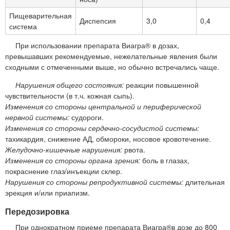
Пищеварительная
Диспепсия
3,0
0,4
система
При использовании препарата Виагра® в дозах,
превышавших рекомендуемые, нежелательные явления были
сходными с отмеченными выше, но обычно встречались чаще.
Нарушения общего состояния:
реакции повышенной
чувствительности (в т.ч. кожная сыпь).
Изменения со стороны центральной и периферической
нервной системы:
судороги.
Изменения со стороны сердечно-сосудистой системы:
тахикардия, снижение АД, обмороки, носовое кровотечение.
Желудочно-кишечные нарушения:
рвота.
Изменения со стороны органа зрения:
боль в глазах,
покраснение глаз/инъекции склер.
Нарушения со стороны репродуктивной системы:
длительная
эрекция и/или приапизм.
Передозировка
При однократном приеме препарата Виагра®в дозе до 800