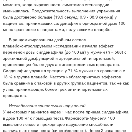
момента, когда выраженность симптомов стенокардии
уменьшилась. Продолжительность выполнения упражнения
была достоверно больше (19,9 секунд; 0.9 - 38.9 секунд) у
пациентов, принимавших силденафил в однократной дозе 100
мг по сравнению с пациентами, получавшими плацебо.
В рандомизированном двойном слепом
плацебоконтролируемом исследовании изучали эффект
переменой дозы силденафила (до 100 мг) у мужчин (n = 568) с
эректильной дисфункцией и артериальной гипертензией,
принимающих более двух антигипертензивных препаратов.
Силденафил улучшил эрекцию у 71 % мужчин по сравнению с
18 % в группе плацебо. Частота неблагоприятных эффектов
была сравнима с таковой в других группах пациентов, так же как
у лиц, принимающих более трех антигипертензивных
препаратов.
Исследования зрительных нарушений
У некоторых пациентов через 1 час после приема силденафила
в дозе 100 мг с помощью теста Фарнсворта-Мунселя 100
выявлено легкое и преходящее нарушение способности
различать оттенки цвета (синего/зеленого). Через 2 часа после