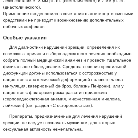
лежа составляет 8 мм рт. ст. (систолического) и 7 мм рт. ст.
(диастолического).
Применение силденафила в сочетании с антигипертензивными
средствами не приводит к возникновению дополнительных
побочных эффектов.
Особые указания
Для диагностики нарушений эрекции, определения их
возможных причин и выбора адекватного лечения необходимо
собрать полный медицинский анамнез и провести тщательное
физикальное обследование. Средства лечения эректильной
дисфункции должны использоваться с осторожностью у
пациентов с анатомической деформацией полового члена
(ангуляция, кавернозный фиброз, болезнь Пейрони), или у
пациентов с факторами риска развития приапизма
(серповидноклеточная анемия, множественная миелома,
лейкемия) (см. раздел «С осторожностью»).
Препараты, предназначенные для лечения нарушений
эрекции, не следует назначать мужчинам, для которых
сексуальная активность нежелательна.