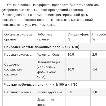
Обычно побочные эффекты препарата Виагра® слабо или
умеренно выражены и носят преходящий характер.
В исследованиях с применением фиксированной дозы
показано, что частота некоторых нежелательных явлений
повышается с увеличением дозы.
Органы и системы
Побочные
Силденафил,
Плацебо
органов
явления
%
%
Наиболее частые побочные явления (> 1/10)
Нервная система
Головная боль
10,8
2,8
Вазодилатация
Сердечно-
(«приливы»
сосудистая
10,9
1,4
крови к коже
система
лица)
Частые побочные явления ( > 1/100 и < 1/10)
Нервная система
Головокружение
2,9
1,0
Изменение
зрения