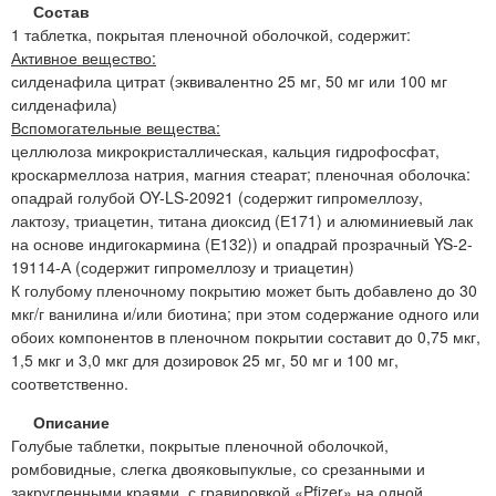
Состав
1 таблетка, покрытая пленочной оболочкой, содержит:
Активное вещество:
силденафила цитрат (эквивалентно 25 мг, 50 мг или 100 мг
силденафила)
Вспомогательные вещества:
целлюлоза микрокристаллическая, кальция гидрофосфат,
кроскармеллоза натрия, магния стеарат; пленочная оболочка:
опадрай голубой OY-LS-20921 (содержит гипромеллозу,
лактозу, триацетин, титана диоксид (Е171) и алюминиевый лак
на основе индигокармина (Е132)) и опадрай прозрачный YS-2-
19114-А (содержит гипромеллозу и триацетин)
К голубому пленочному покрытию может быть добавлено до 30
мкг/г ванилина и/или биотина; при этом содержание одного или
обоих компонентов в пленочном покрытии составит до 0,75 мкг,
1,5 мкг и 3,0 мкг для дозировок 25 мг, 50 мг и 100 мг,
соответственно.
Описание
Голубые таблетки, покрытые пленочной оболочкой,
ромбовидные, слегка двояковыпуклые, со срезанными и
закругленными краями, с гравировкой «Pfizer» на одной