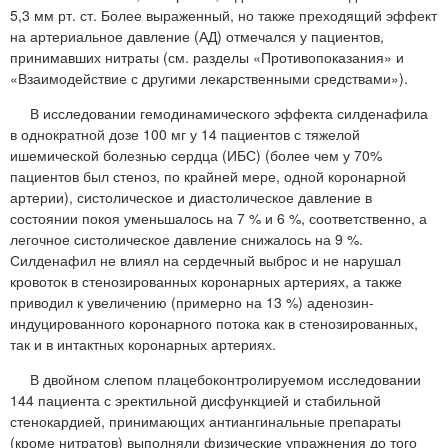
5,3 мм рт. ст. Более выраженный, но также преходящий эффект
на артериальное давление (АД) отмечался у пациентов,
принимавших нитраты (см. разделы «Противопоказания» и
«Взаимодействие с другими лекарственными средствами»).
В исследовании гемодинамического эффекта силденафила
в однократной дозе 100 мг у 14 пациентов с тяжелой
ишемической болезнью сердца (ИБС) (более чем у 70%
пациентов был стеноз, по крайней мере, одной коронарной
артерии), систолическое и диастолическое давление в
состоянии покоя уменьшалось на 7 % и 6 %, соответственно, а
легочное систолическое давление снижалось на 9 %.
Силденафил не влиял на сердечный выброс и не нарушал
кровоток в стенозированных коронарных артериях, а также
приводил к увеличению (примерно на 13 %) аденозин-
индуцированного коронарного потока как в стенозированных,
так и в интактных коронарных артериях.
В двойном слепом плацебоконтролируемом исследовании
144 пациента с эректильной дисфункцией и стабильной
стенокардией, принимающих антиангинальные препараты
(кроме нитратов) выполняли физические упражнения до того