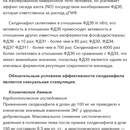
на изолированное кавернозное тело человека, но усиливает
эффект оксида азота (NO) посредством ингибирования ФДЭ5,
которая ответственна за распад цГМФ.
Силденафил селективен в отношении ФДЭ5 in vitro, его
активность в отношении ФДЭ5 превосходит активность в
отношении других известных изоферментов фосфодиэстеразы:
ФДЭ6 - в 10 раз; ФДЭ1 - более чем в 80 раз; ФДЭ2, ФДЭ4,
ФДЭ7-ФДЭ11 - более чем в 700 раз. Силденафил в 4000 раз
более селективен в отношении ФДЭ5 по сравнению с ФДЭ3, что
имеет важнейшее значение, поскольку ФДЭ3 является одним из
ключевых ферментов регуляции сократимости миокарда.
Обязательным условием эффективности силденафила
является сексуальная стимуляция.
Клинические данные
Кардиологическое исследования
Применение силденафила в дозах до 100 мг не приводило к
клинически значимым изменениям ЭКГ у здоровых
добровольцев. Максимальное снижение систолического
давления в положении лежа после приема силденафила в дозе
100 мг составило 8,3 мм рт. ст., а диастолического давления —