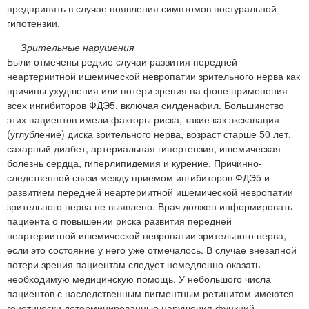
предпринять в случае появления симптомов постуральной
гипотензии.
Зрительные нарушения
Были отмечены редкие случаи развития передней
неартериитной ишемической невропатии зрительного нерва как
причины ухудшения или потери зрения на фоне применения
всех ингибиторов ФДЭ5, включая силденафил. Большинство
этих пациентов имели факторы риска, такие как экскавация
(углубление) диска зрительного нерва, возраст старше 50 лет,
сахарный диабет, артериальная гипертензия, ишемическая
болезнь сердца, гиперлипидемия и курение. Причинно-
следственной связи между приемом ингибиторов ФДЭ5 и
развитием передней неартериитной ишемической невропатии
зрительного нерва не выявлено. Врач должен информировать
пациента о повышении риска развития передней
неартериитной ишемической невропатии зрительного нерва,
если это состояние у него уже отмечалось. В случае внезапной
потери зрения пациентам следует немедленно оказать
необходимую медицинскую помощь. У небольшого числа
пациентов с наследственным пигментным ретинитом имеются
генетически детерминированные нарушения функций