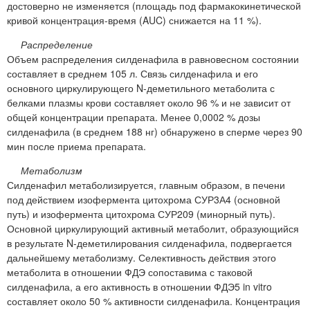
достоверно не изменяется (площадь под фармакокинетической
кривой концентрация-время (AUC) снижается на 11 %).
Распределение
Объем распределения силденафила в равновесном состоянии
составляет в среднем 105 л. Связь силденафила и его
основного циркулирующего N-деметильного метаболита с
белками плазмы крови составляет около 96 % и не зависит от
общей концентрации препарата. Менее 0,0002 % дозы
силденафила (в среднем 188 нг) обнаружено в сперме через 90
мин после приема препарата.
Метаболизм
Силденафил метаболизируется, главным образом, в печени
под действием изофермента цитохрома СУР3А4 (основной
путь) и изофермента цитохрома СУР209 (минорный путь).
Основной циркулирующий активный метаболит, образующийся
в результате N-деметилирования силденафила, подвергается
дальнейшему метаболизму. Селективность действия этого
метаболита в отношении ФДЭ сопоставима с таковой
силденафила, а его активность в отношении ФДЭ5 in vitro
составляет около 50 % активности силденафила. Концентрация