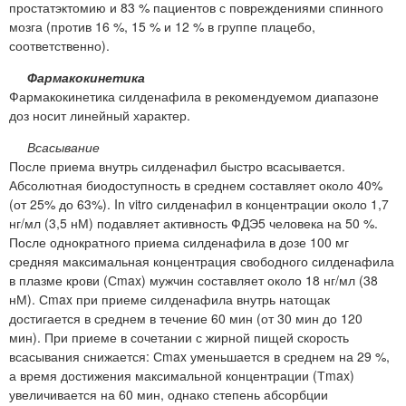
простатэктомию и 83 % пациентов с повреждениями спинного
мозга (против 16 %, 15 % и 12 % в группе плацебо,
соответственно).
Фармакокинетика
Фармакокинетика силденафила в рекомендуемом диапазоне
доз носит линейный характер.
Всасывание
После приема внутрь силденафил быстро всасывается.
Абсолютная биодоступность в среднем составляет около 40%
(от 25% до 63%). In vitro силденафил в концентрации около 1,7
нг/мл (3,5 нМ) подавляет активность ФДЭ5 человека на 50 %.
После однократного приема силденафила в дозе 100 мг
средняя максимальная концентрация свободного силденафила
в плазме крови (Сmax) мужчин составляет около 18 нг/мл (38
нМ). Сmax при приеме силденафила внутрь натощак
достигается в среднем в течение 60 мин (от 30 мин до 120
мин). При приеме в сочетании с жирной пищей скорость
всасывания снижается: Сmax уменьшается в среднем на 29 %,
а время достижения максимальной концентрации (Тmax)
увеличивается на 60 мин, однако степень абсорбции