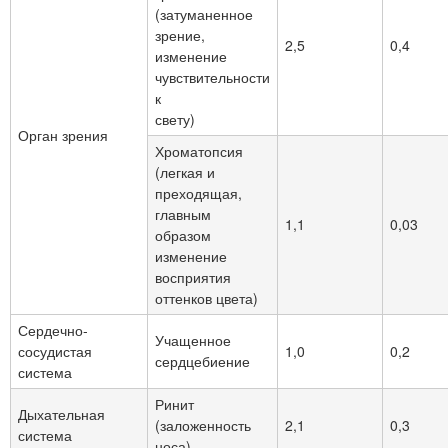
(затуманенное
зрение,
2,5
0,4
изменение
чувствительности
к
свету)
Орган зрения
Хроматопсия
(легкая и
преходящая,
главным
1,1
0,03
образом
изменение
восприятия
оттенков цвета)
Сердечно-
Учащенное
сосудистая
1,0
0,2
сердцебиение
система
Ринит
Дыхательная
(заложенность
2,1
0,3
система
носа)