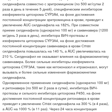
силденафила совместно с эритромицином (по 500 мг/сутки 2
раза в день в течение 5 дней), специфическим ингибитором
изофермента цитохрома CYP3A4, на фоне достижения
постоянной концентрации эритромицина в крови, приводит к
увеличению AUC силденафила на 182%. При совместном
приеме силденафила (однократно 100 мг) и саквинавира (1200
мг/день 3 раза в день), ингибитора ВИЧ-протеазы и
изофермента цитохрома СYРЗА4, на фоне достижения
постоянной концентрации саквинавира в крови Сmax
силденафила повышалась на 140 %, а AUC увеличивалась на
210 %. Силденафил не оказывает влияния на фармакокинетику
саквинавира. Более сильные ингибиторы изофермента
цитохрома СYРЗА4, такие как кетоконазол и итраконазол, могут
вызывать и более сильные изменения фармакокинетики
силденафила.
Одновременное применение силденафила (однократно 100 мг)
и ритонавира (по 500 мг 2 раза в сутки), ингибитора ВИЧ-
протеазы и сильного ингибитора цитохрома Р450, на фоне
достижения постоянной концентрации ритонавира в крови
приводит к увеличению Сmax силденафила на 300 % (в 4 раза),
а AUC на 1000 % (в 11 раз). Через 24 часа концентрация