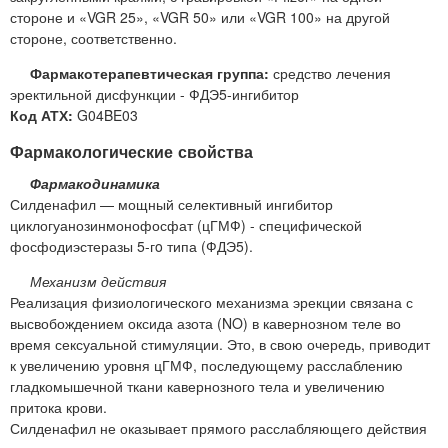
стороне и «VGR 25», «VGR 50» или «VGR 100» на другой
стороне, соответственно.
Фармакотерапевтическая группа:
средство лечения
эректильной дисфункции - ФДЭ5-ингибитор
Код АТХ:
G04BE03
Фармакологические свойства
Фармакодинамика
Силденафил — мощный селективный ингибитор
циклогуанозинмонофосфат (цГМФ) - специфической
фосфодиэстеразы 5-гo типа (ФДЭ5).
Механизм действия
Реализация физиологического механизма эрекции связана с
высвобождением оксида азота (NO) в кавернозном теле во
время сексуальной стимуляции. Это, в свою очередь, приводит
к увеличению уровня цГМФ, последующему расслаблению
гладкомышечной ткани кавернозного тела и увеличению
притока крови.
Силденафил не оказывает прямого расслабляющего действия