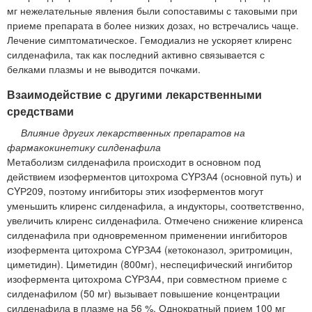
мг нежелательные явления были сопоставимы с таковыми при
приеме препарата в более низких дозах, но встречались чаще.
Лечение симптоматическое. Гемодиализ не ускоряет клиренс
силденафила, так как последний активно связывается с
белками плазмы и не выводится почками.
Взаимодействие с другими лекарственными
средствами
Влияние других лекарственных препаратов на
фармакокинетику силденафила
Метаболизм силденафила происходит в основном под
действием изоферментов цитохрома СYР3А4 (основной путь) и
СYР209, поэтому ингибиторы этих изоферментов могут
уменьшить клиренс силденафила, а индукторы, соответственно,
увеличить клиренс силденафила. Отмечено снижение клиренса
силденафила при одновременном применении ингибиторов
изофермента цитохрома СYРЗА4 (кетоконазол, эритромицин,
циметидин). Циметидин (800мг), неспецифический ингибитор
изофермента цитохрома СYР3А4, при совместном приеме с
силденафилом (50 мг) вызывает повышение концентрации
силденафила в плазме на 56 %. Однократный прием 100 мг