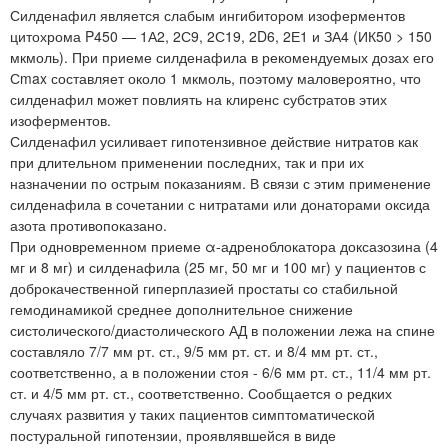
Силденафил является слабым ингибитором изоферментов
цитохрома P450 — 1А2, 2С9, 2С19, 2D6, 2Е1 и ЗА4 (ИК50 > 150
мкмоль). При приеме силденафила в рекомендуемых дозах его
Сmax составляет около 1 мкмоль, поэтому маловероятно, что
силденафил может повлиять на клиренс субстратов этих
изоферментов.
Силденафил усиливает гипотензивное действие нитратов как
при длительном применении последних, так и при их
назначении по острым показаниям. В связи с этим применение
силденафила в сочетании с нитратами или донаторами оксида
азота противопоказано.
При одновременном приеме α-адреноблокатора доксазозина (4
мг и 8 мг) и силденафила (25 мг, 50 мг и 100 мг) у пациентов с
доброкачественной гиперплазией простаты со стабильной
гемодинамикой среднее дополнительное снижение
систолического/диастолического АД в положении лежа на спине
составляло 7/7 мм рт. ст., 9/5 мм рт. ст. и 8/4 мм рт. ст.,
соответственно, а в положении стоя - 6/6 мм рт. ст., 11/4 мм рт.
ст. и 4/5 мм рт. ст., соответственно. Сообщается о редких
случаях развития у таких пациентов симптоматической
постуральной гипотензии, проявлявшейся в виде