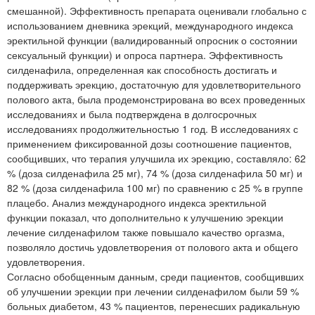
смешанной). Эффективность препарата оценивали глобально с
использованием дневника эрекций, международного индекса
эректильной функции (валидированный опросник о состоянии
сексуальный функции) и опроса партнера. Эффективность
силденафила, определенная как способность достигать и
поддерживать эрекцию, достаточную для удовлетворительного
полового акта, была продемонстрирована во всех проведенных
исследованиях и была подтверждена в долгосрочных
исследованиях продолжительностью 1 год. В исследованиях с
применением фиксированной дозы соотношение пациентов,
сообщивших, что терапия улучшила их эрекцию, составляло: 62
% (доза силденафила 25 мг), 74 % (доза силденафила 50 мг) и
82 % (доза силденафила 100 мг) по сравнению с 25 % в группе
плацебо. Анализ международного индекса эректильной
функции показал, что дополнительно к улучшению эрекции
лечение силденафилом также повышало качество оргазма,
позволяло достичь удовлетворения от полового акта и общего
удовлетворения.
Согласно обобщенным данным, среди пациентов, сообщивших
об улучшении эрекции при лечении силденафилом были 59 %
больных диабетом, 43 % пациентов, перенесших радикальную