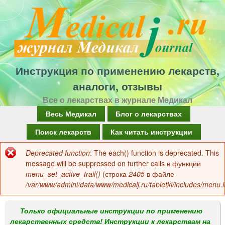
Перейти
к
основному
содержанию
Инструкция по применению лекарств,
аналоги, отзывы
Все о лекарствах в журнале Медикал
Г
Весь Медикал
Блог о лекарствах
л
Поиск лекарств
Как читать инструкции
а
Deprecated function
: The each() function is deprecated. This
Сообщение
в
message will be suppressed on further calls в функции
об
menu_set_active_trail()
(строка
2405
в файле
н
/var/www/admini/data/www/medicalj.ru/tabletki/includes/menu.i
ошибке
о
е
Только официальные инструкции по применению
лекарственных средств! Инструкции к лекарствам на