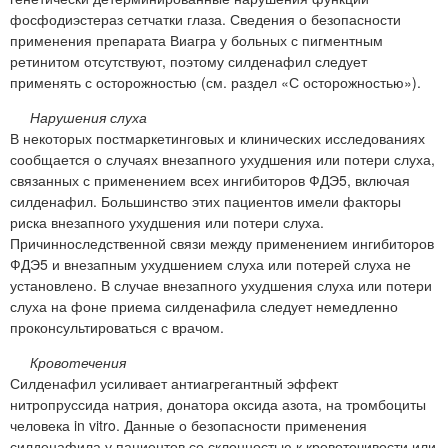
фосфодиэстераз сетчатки глаза. Сведения о безопасности
применения препарата Виагра у больных с пигментным
ретинитом отсутствуют, поэтому силденафил следует
применять с осторожностью (см. раздел «С осторожностью»).
Нарушения слуха
В некоторых постмаркетинговых и клинических исследованиях
сообщается о случаях внезапного ухудшения или потери слуха,
связанных с применением всех ингибиторов ФДЭ5, включая
силденафил. Большинство этих пациентов имели факторы
риска внезапного ухудшения или потери слуха.
Причинноследственной связи между применением ингибиторов
ФДЭ5 и внезапным ухудшением слуха или потерей слуха не
установлено. В случае внезапного ухудшения слуха или потери
слуха на фоне приема силденафила следует немедленно
проконсультироваться с врачом.
Кровотечения
Силденафил усиливает антиагрегантный эффект
нитропруссида натрия, донатора оксида азота, на тромбоциты
человека in vitro. Данные о безопасности применения
силденафила у пациентов со склонностью к кровоточивости или