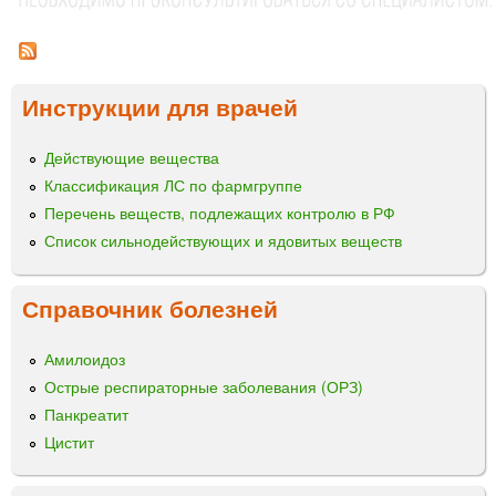
л
л
а
о
т
н
н
а
г
и
б
Инструкции для врачей
и
л
ц
р
е
Действующие вещества
о
ы
т
в
к
Классификация ЛС по фармгруппе
а
и
Перечень веществ, подлежащих контролю в РФ
н
Список сильнодействующих и ядовитых веществ
н
ы
м
Справочник болезней
в
ы
Амилоидоз
с
Острые респираторные заболевания (ОРЗ)
в
Панкреатит
о
б
Цистит
о
ж