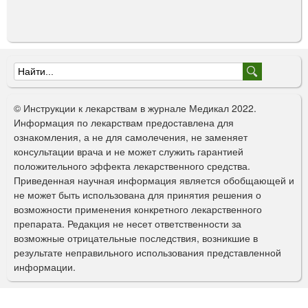
д
е
н
и
е
Ф
м
,
о
© Инструкции к лекарствам в журнале Медикал 2022.
п
р
Информация по лекарствам предоставлена для
о
ознакомления, а не для самолечения, не заменяет
к
м
консультации врача и не может служить гарантией
р
а
положительного эффекта лекарственного средства.
ы
Приведенная научная информация является обобщающей и
т
п
не может быть использована для принятия решения о
ы
о
возможности применения конкретного лекарственного
е
препарата. Редакция не несет ответственности за
п
и
возможные отрицательные последствия, возникшие в
л
с
результате неправильного использования представленной
е
информации.
н
к
о
а
ч