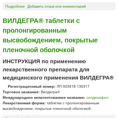
е
л
Подробнее
о
Добавить отзыв или комментарий
т
е
Г
к
т
И
и
ВИЛДЕГРА® таблетки с
к
Д
«
и
пролонгированным
Р
О
в
О
з
высвобождением, покрытые
а
Х
о
г
Л
н
пленочной оболочкой
и
О
»
н
Р
ИНСТРУКЦИЯ по применению
а
Т
л
И
лекарственного препарата для
ь
А
медицинского применения ВИЛДЕГРА®
н
З
ы
И
Регистрационный номер:
ЛП-003418-130317
е
Д
Торговое название:
Вилдегра®
«
т
Международное непатентованное название:
силденафил
В
а
Лекарственная форма:
таблетки с пролонгированным
Е
б
высвобождением, покрытые пленочной оболочкой.
Р
л
О
е