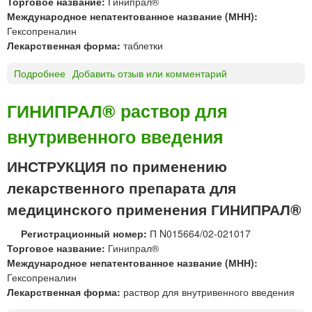
Торговое название:
Гинипрал®
ы
т
С
Международное непатентованное название (МНН):
е
а
Т
Гексопреналин
п
б
С
Лекарственная форма:
таблетки
л
л
Б
е
е
И
Подробнее
о
Добавить отзыв или комментарий
н
т
О
Г
о
к
И
ГИНИПРАЛ® раствор для
ч
и
Н
н
П
внутривенного введения
И
о
л
П
й
и
Р
ИНСТРУКЦИЯ по применению
о
в
А
б
а
лекарственного препарата для
Л
о
®
медицинского применения ГИНИПРАЛ®
л
т
о
Регистрационный номер:
П N015664/02-021017
а
ч
Торговое название:
Гинипрал®
б
к
Международное непатентованное название (МНН):
л
о
Гексопреналин
е
й
Лекарственная форма:
раствор для внутривенного введения
т
Т
к
е