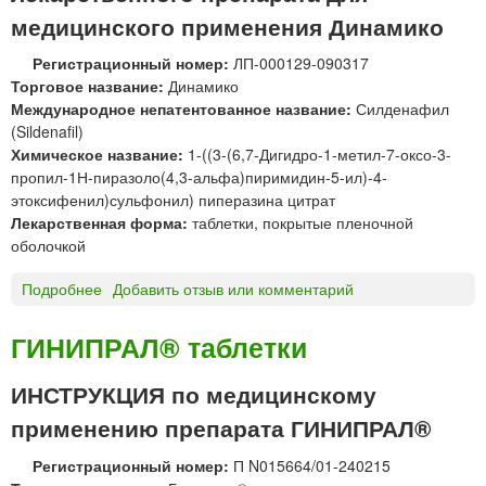
К
медицинского применения Динамико
е
О
р
Л
Регистрационный номер:
ЛП-000129-090317
г
О
Торговое название:
Динамико
и
Н
Международное непатентованное название:
Силденафил
р
Г
(Sildenafil)
у
т
Химическое название:
1-((3-(6,7-Дигидро-1-метил-7-оксо-3-
е
а
пропил-1Н-пиразоло(4,3-альфа)пиримидин-5-ил)-4-
м
б
этоксифенил)сульфонил) пиперазина цитрат
ы
л
Лекарственная форма:
таблетки, покрытые пленочной
е
е
оболочкой
в
т
п
к
Подробнее
о
Добавить отзыв или комментарий
о
и
Д
л
,
и
ГИНИПРАЛ® таблетки
о
п
н
с
о
а
т
ИНСТРУКЦИЯ по медицинскому
к
м
и
применению препарата ГИНИПРАЛ®
р
и
р
ы
к
т
Регистрационный номер:
П N015664/01-240215
т
о
а