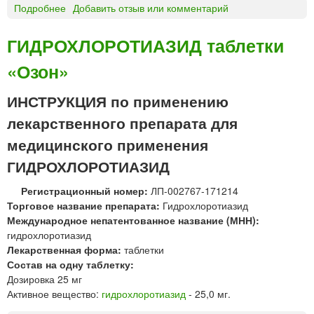
Подробнее
о
Добавить отзыв или комментарий
и
в
Г
а
И
ГИДРОХЛОРОТИАЗИД таблетки
Н
«Озон»
И
П
Р
ИНСТРУКЦИЯ по применению
А
лекарственного препарата для
Л
®
медицинского применения
р
ГИДРОХЛОРОТИАЗИД
а
с
Регистрационный номер:
ЛП-002767-171214
т
Торговое название препарата:
Гидрохлоротиазид
в
Международное непатентованное название (МНН):
о
гидрохлоротиазид
р
Лекарственная форма:
таблетки
д
Состав на одну таблетку:
л
Дозировка 25 мг
я
Активное вещество:
гидрохлоротиазид
- 25,0 мг.
в