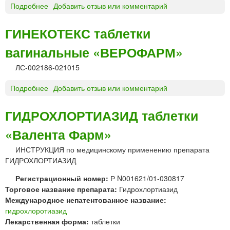
н
Подробнее
о
Добавить отзыв или комментарий
у
Г
т
И
ГИНЕКОТЕКС таблетки
р
Д
и
вагинальные «ВЕРОФАРМ»
Р
в
О
е
ЛС-002186-021015
Х
н
Л
Подробнее
о
Добавить отзыв или комментарий
н
О
Г
о
Р
И
г
ГИДРОХЛОРТИАЗИД таблетки
О
Н
о
Т
«Валента Фарм»
Е
в
И
К
в
А
ИНСТРУКЦИЯ по медицинскому применению препарата
О
е
З
ГИДРОХЛОРТИАЗИД
Т
д
И
Е
е
Регистрационный номер:
Д
Р N001621/01-030817
К
н
Торговое название препарата:
т
Гидрохлортиазид
С
и
Международное непатентованное название:
а
т
я
гидрохлоротиазид
б
а
Лекарственная форма:
л
таблетки
б