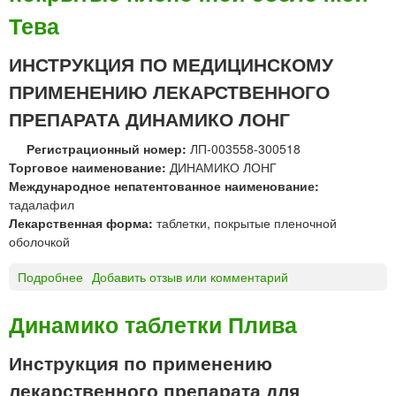
М
Тева
И
К
ИНСТРУКЦИЯ ПО МЕДИЦИНСКОМУ
О
Ф
ПРИМЕНЕНИЮ ЛЕКАРСТВЕННОГО
О
ПРЕПАРАТА ДИНАМИКО ЛОНГ
Р
В
Регистрационный номер:
ЛП-003558-300518
А
Торговое наименование:
ДИНАМИКО ЛОНГ
Р
Международное непатентованное наименование:
Д
тадалафил
п
Лекарственная форма:
таблетки, покрытые пленочной
л
оболочкой
е
н
Подробнее
о
Добавить отзыв или комментарий
к
Д
и
И
Динамико таблетки Плива
,
Н
д
А
Инструкция по применению
и
М
с
лекарственного препарата для
И
п