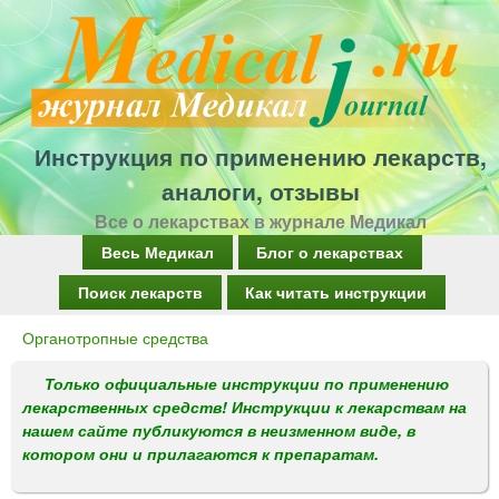
Перейти
к
основному
содержанию
Инструкция по применению лекарств,
аналоги, отзывы
Все о лекарствах в журнале Медикал
Г
Весь Медикал
Блог о лекарствах
л
Поиск лекарств
Как читать инструкции
а
Органотропные средства
Вы
в
здесь
Только официальные инструкции по применению
н
лекарственных средств! Инструкции к лекарствам на
о
нашем сайте публикуются в неизменном виде, в
котором они и прилагаются к препаратам.
е