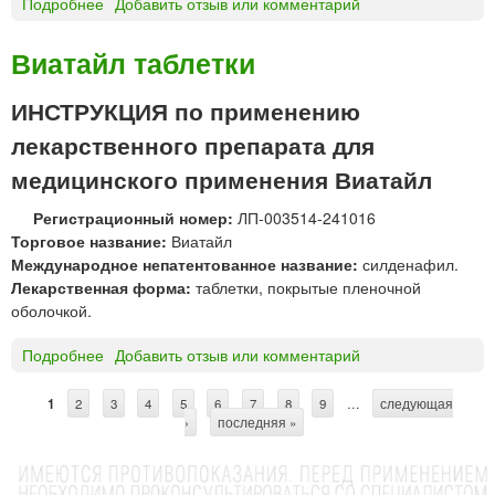
Подробнее
о
Добавить отзыв или комментарий
Ф
т
В
А
к
И
Виатайл таблетки
Р
и
Л
М
«
Д
»
ИНСТРУКЦИЯ по применению
В
Е
а
лекарственного препарата для
Г
л
Р
медицинского применения Виатайл
е
А
н
®
Регистрационный номер:
ЛП-003514-241016
т
т
Торговое название:
Виатайл
а
а
Международное непатентованное название:
силденафил.
Ф
б
Лекарственная форма:
таблетки, покрытые пленочной
а
л
оболочкой.
р
е
м
т
Подробнее
о
Добавить отзыв или комментарий
»
к
В
и
и
1
2
3
4
5
6
7
8
9
…
следующая
С
с
а
›
последняя »
п
т
т
р
а
р
о
й