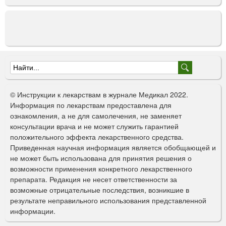
Ф
о
© Инструкции к лекарствам в журнале Медикал 2022.
р
Информация по лекарствам предоставлена для
ознакомления, а не для самолечения, не заменяет
м
консультации врача и не может служить гарантией
а
положительного эффекта лекарственного средства.
Приведенная научная информация является обобщающей и
п
не может быть использована для принятия решения о
о
возможности применения конкретного лекарственного
препарата. Редакция не несет ответственности за
и
возможные отрицательные последствия, возникшие в
с
результате неправильного использования представленной
информации.
к