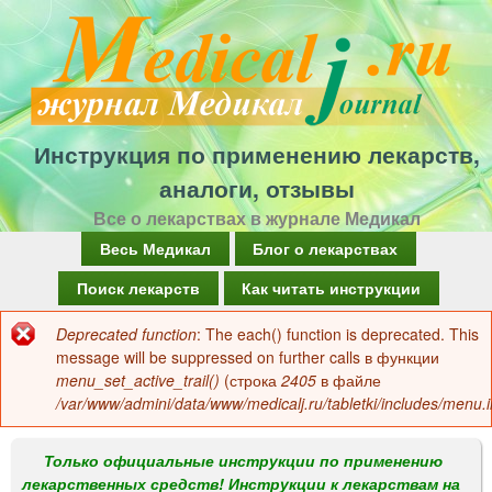
Перейти
к
основному
содержанию
Инструкция по применению лекарств,
аналоги, отзывы
Все о лекарствах в журнале Медикал
Г
Весь Медикал
Блог о лекарствах
л
Поиск лекарств
Как читать инструкции
а
Deprecated function
: The each() function is deprecated. This
Сообщение
в
message will be suppressed on further calls в функции
об
menu_set_active_trail()
(строка
2405
в файле
н
/var/www/admini/data/www/medicalj.ru/tabletki/includes/menu.i
ошибке
о
е
Только официальные инструкции по применению
лекарственных средств! Инструкции к лекарствам на