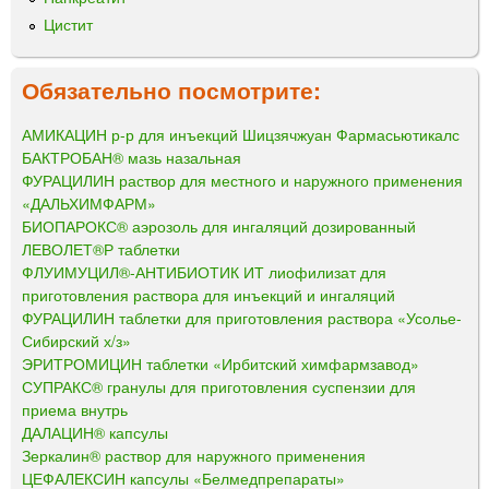
Цистит
Обязательно посмотрите:
АМИКАЦИН р-р для инъекций Шицзячжуан Фармасьютикалс
БАКТРОБАН® мазь назальная
ФУРАЦИЛИН раствор для местного и наружного применения
«ДАЛЬХИМФАРМ»
БИОПАРОКС® аэрозоль для ингаляций дозированный
ЛЕВОЛЕТ®Р таблетки
ФЛУИМУЦИЛ®-АНТИБИОТИК ИТ лиофилизат для
приготовления раствора для инъекций и ингаляций
ФУРАЦИЛИН таблетки для приготовления раствора «Усолье-
Сибирский х/з»
ЭРИТРОМИЦИН таблетки «Ирбитский химфармзавод»
СУПРАКС® гранулы для приготовления суспензии для
приема внутрь
ДАЛАЦИН® капсулы
Зеркалин® раствор для наружного применения
ЦЕФАЛЕКСИН капсулы «Белмедпрепараты»