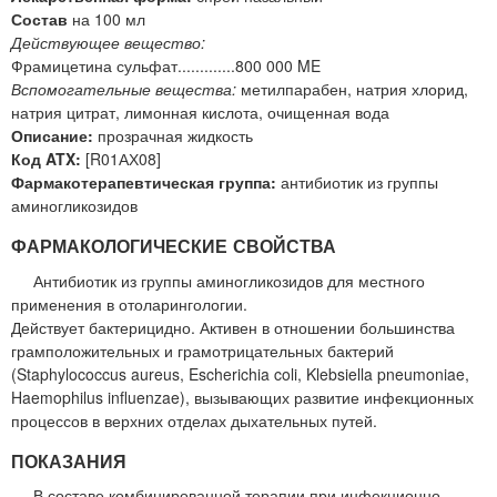
Состав
на 100 мл
Действующее вещество:
Фрамицетина сульфат.............800 000 ME
Вспомогательные вещества:
метилпарабен, натрия хлорид,
натрия цитрат, лимонная кислота, очищенная вода
Описание:
прозрачная жидкость
Код ATX:
[R01АХ08]
Фармакотерапевтическая группа:
антибиотик из группы
аминогликозидов
ФАРМАКОЛОГИЧЕСКИЕ СВОЙСТВА
Антибиотик из группы аминогликозидов для местного
применения в отоларингологии.
Действует бактерицидно. Активен в отношении большинства
грамположительных и грамотрицательных бактерий
(Staphylococcus aureus, Escherichia coli, Klebsiella pneumoniae,
Haemophilus influenzae), вызывающих развитие инфекционных
процессов в верхних отделах дыхательных путей.
ПОКАЗАНИЯ
В составе комбинированной терапии при инфекционно-