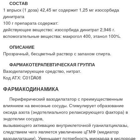
СОСТАВ
1 впрыск (1 доза) 42,45 мг содержит 1,25 мг изосорбида
динитрата
100 г препарата содержат:
действующее вещество: изосорбида динитрат 2,946 г.
вспомогательные вещества: макрогол 400, этанол 100%.
ОПИСАНИЕ
Прозрачный, бесцветный раствор с запахом спирта.
ФАРМАКОТЕРАПЕВТИЧЕСКАЯ ГРУППА
Вазодилатирующее средство, нитрат.
Код АТХ: C01DA08
ФАРМАКОДИНАМИКА
Периферический вазодилататор с преимущественным
влиянием на венозные сосуды. Стимулирует образование
оксида азота (эндотелиального релаксирующего фактора) в
эндотелии сосудов,
вызывающего активацию внутриклеточной гуанилатциклазы,
следствием чего является увеличение цГМФ (медиатор
вазодилатации). Уменьшает потребность миокарда в кислороде