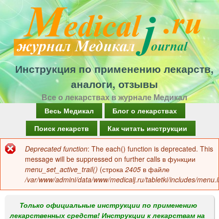
Перейти
к
основному
содержанию
Инструкция по применению лекарств,
аналоги, отзывы
Все о лекарствах в журнале Медикал
Г
Весь Медикал
Блог о лекарствах
л
Поиск лекарств
Как читать инструкции
а
Deprecated function
: The each() function is deprecated. This
Сообщение
в
message will be suppressed on further calls в функции
об
menu_set_active_trail()
(строка
2405
в файле
н
/var/www/admini/data/www/medicalj.ru/tabletki/includes/menu.i
ошибке
о
е
Только официальные инструкции по применению
лекарственных средств! Инструкции к лекарствам на