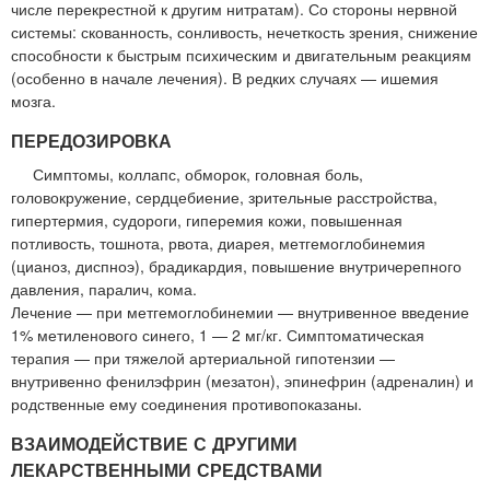
числе перекрестной к другим нитратам). Со стороны нервной
системы: скованность, сонливость, нечеткость зрения, снижение
способности к быстрым психическим и двигательным реакциям
(особенно в начале лечения). В редких случаях — ишемия
мозга.
ПЕРЕДОЗИРОВКА
Симптомы, коллапс, обморок, головная боль,
головокружение, сердцебиение, зрительные расстройства,
гипертермия, судороги, гиперемия кожи, повышенная
потливость, тошнота, рвота, диарея, метгемоглобинемия
(цианоз, диспноэ), брадикардия, повышение внутричерепного
давления, паралич, кома.
Лечение — при метгемоглобинемии — внутривенное введение
1% метиленового синего, 1 — 2 мг/кг. Симптоматическая
терапия — при тяжелой артериальной гипотензии —
внутривенно фенилэфрин (мезатон), эпинефрин (адреналин) и
родственные ему соединения противопоказаны.
ВЗАИМОДЕЙСТВИЕ С ДРУГИМИ
ЛЕКАРСТВЕННЫМИ СРЕДСТВАМИ