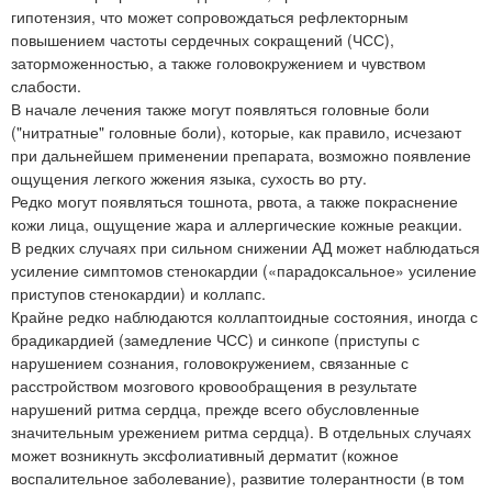
гипотензия, что может сопровождаться рефлекторным
повышением частоты сердечных сокращений (ЧСС),
заторможенностью, а также головокружением и чувством
слабости.
В начале лечения также могут появляться головные боли
("нитратные" головные боли), которые, как правило, исчезают
при дальнейшем применении препарата, возможно появление
ощущения легкого жжения языка, сухость во рту.
Редко могут появляться тошнота, рвота, а также покраснение
кожи лица, ощущение жара и аллергические кожные реакции.
В редких случаях при сильном снижении АД может наблюдаться
усиление симптомов стенокардии («парадоксальное» усиление
приступов стенокардии) и коллапс.
Крайне редко наблюдаются коллаптоидные состояния, иногда с
брадикардией (замедление ЧСС) и синкопе (приступы с
нарушением сознания, головокружением, связанные с
расстройством мозгового кровообращения в результате
нарушений ритма сердца, прежде всего обусловленные
значительным урежением ритма сердца). В отдельных случаях
может возникнуть эксфолиативный дерматит (кожное
воспалительное заболевание), развитие толерантности (в том