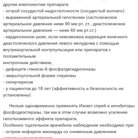
другим компонентам препарата
- острой сосудистой недостаточности (сосудистый коллапс)
- выраженной артериальной гипотензии (систолическое
артериальное давление ниже 90 мм рт. ст., диастолическое
артериальное давление — ниже 60 мм рт.ст.)
- кардиогенном шоке, если невозможна коррекция конечного
диастолического давления левого желудочка с помощью
внутриаортальной контрпульсации или препаратов с
положительным
инотропным действием,
- дефиците глюкозо-6-фосфатдегидрогеназы
- закрытоугольной форме глаукомы
- гипертиреозе
- у пациентов до 18 лет (эффективность и безопасность не
установлены)
Нельзя одновременно применять Изокет спрей и ингибиторы
фосфодиэстеразы, так как в этом случае возможно усиление
гипотензивного эффекта препарата.
Особенно тщательное врачебное наблюдение необходимо при:
- остром инфаркте миокарда со сниженным давлением
наполнения желудочков.