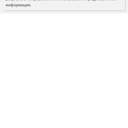
информации.
к
а