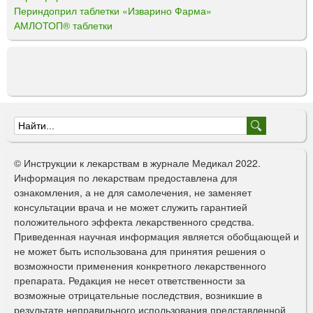
Периндоприл таблетки «Изварино Фарма»
АМЛОТОП® таблетки
Ф
о
© Инструкции к лекарствам в журнале Медикал 2022.
р
Информация по лекарствам предоставлена для
ознакомления, а не для самолечения, не заменяет
м
консультации врача и не может служить гарантией
а
положительного эффекта лекарственного средства.
Приведенная научная информация является обобщающей и
п
не может быть использована для принятия решения о
о
возможности применения конкретного лекарственного
препарата. Редакция не несет ответственности за
и
возможные отрицательные последствия, возникшие в
с
результате неправильного использования представленной