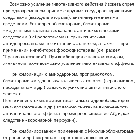
Возможно усиление гипотензивного действия Изокета спрея
при одновременном приеме с другими сосудорасширяющими
средствами (вазодилататорами), антигипертензивными
средствами, бетаадреноблокаторами, блокаторами
«медленных» кальциевых каналов, антипсихотическими
средствами (нейролептиками) и трициклическими
антидепрессантами, в сочетании с этанолом, а также — при
применении ингибиторов фосфодиэстеразы (см. раздел
"Противопоказания"). При комбинации с новокаинамидом,
хинидином также возможно усиление гипотензивного эффекта.
При комбинации с амиодароном, пропранололом,
блокаторами «медленных» кальциевых каналов (верапамилом,
нифедипином и др.) возможно усиление антиангинального
эффекта.
Под влиянием симпатомиметиков, альфа-адреноблокаторов
(дигидроэрготамин и др.) возможно снижение выраженности
антиангинального эффекта (чрезмерное снижение АД, и, как
следствие - коронарной перфузии).
При комбинированном применении с М-холиноблокаторами
(атропин и др.) возрастает вероятность повышения