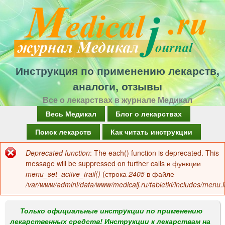
Перейти
к
основному
содержанию
Инструкция по применению лекарств,
аналоги, отзывы
Все о лекарствах в журнале Медикал
Г
Весь Медикал
Блог о лекарствах
л
Поиск лекарств
Как читать инструкции
а
Deprecated function
: The each() function is deprecated. This
Сообщение
в
message will be suppressed on further calls в функции
об
menu_set_active_trail()
(строка
2405
в файле
н
/var/www/admini/data/www/medicalj.ru/tabletki/includes/menu.i
ошибке
о
е
Только официальные инструкции по применению
лекарственных средств! Инструкции к лекарствам на