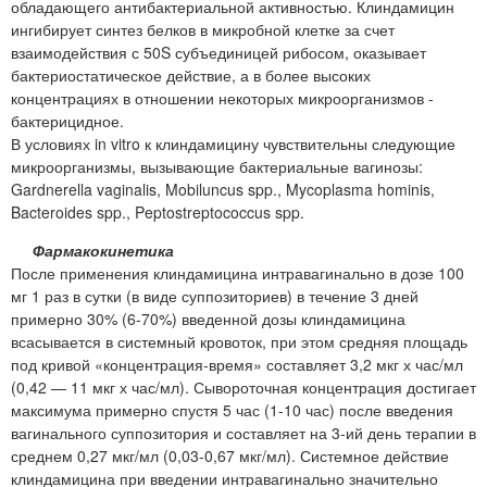
обладающего антибактериальной активностью. Клиндамицин
ингибирует синтез белков в микробной клетке за счет
взаимодействия с 50S субъединицей рибосом, оказывает
бактериостатическое действие, а в более высоких
концентрациях в отношении некоторых микроорганизмов -
бактерицидное.
В условиях in vitro к клиндамицину чувствительны следующие
микроорганизмы, вызывающие бактериальные вагинозы:
Gardnerella vaginalis, Mobiluncus spp., Mycoplasma hominis,
Bacteroides spp., Peptostreptococcus spp.
Фармакокинетика
После применения клиндамицина интравагинально в дозе 100
мг 1 раз в сутки (в виде суппозиториев) в течение 3 дней
примерно 30% (6-70%) введенной дозы клиндамицина
всасывается в системный кровоток, при этом средняя площадь
под кривой «концентрация-время» составляет 3,2 мкг х час/мл
(0,42 — 11 мкг х час/мл). Сывороточная концентрация достигает
максимума примерно спустя 5 час (1-10 час) после введения
вагинального суппозитория и составляет на 3-ий день терапии в
среднем 0,27 мкг/мл (0,03-0,67 мкг/мл). Системное действие
клиндамицина при введении интравагинально значительно