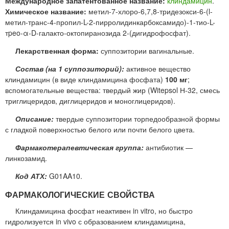
Международное запатентованное название:
клиндамицин
.
Химическое название:
метил-7-хлоро-6,7,8-тридезокси-6-(l-
метил-транс-4-пропил-L-2-пирролидинкарбоксамидо)-1-тио-L-
тpeo-α-D-галакто-октопиранозида 2-(дигидрофосфат).
Лекарственная форма:
суппозитории вагинальные.
Состав (на 1 суппозиторий):
активное вещество
клиндамицин (в виде клиндамицина фосфата)
100 мг
;
вспомогательные вещества: твердый жир (Witepsol Н-32, смесь
триглицеридов, диглицеридов и моноглицеридов).
Описание:
твердые суппозитории торпедообразной формы
с гладкой поверхностью белого или почти белого цвета.
Фармакотерапевтическая группа:
антибиотик —
линкозамид.
Код АТХ:
G01AA10.
ФАРМАКОЛОГИЧЕСКИЕ СВОЙСТВА
Клиндамицина фосфат неактивен in vitro, но быстро
гидролизуется in vivo с образованием клиндамицина,