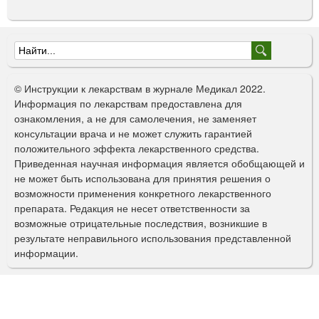
Ф
о
© Инструкции к лекарствам в журнале Медикал 2022.
р
Информация по лекарствам предоставлена для
ознакомления, а не для самолечения, не заменяет
м
консультации врача и не может служить гарантией
а
положительного эффекта лекарственного средства.
Приведенная научная информация является обобщающей и
п
не может быть использована для принятия решения о
о
возможности применения конкретного лекарственного
препарата. Редакция не несет ответственности за
и
возможные отрицательные последствия, возникшие в
с
результате неправильного использования представленной
информации.
к
а