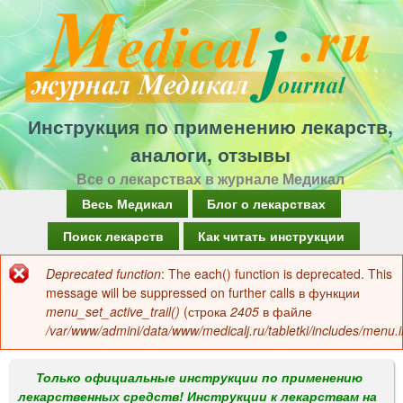
Перейти
к
основному
содержанию
Инструкция по применению лекарств,
аналоги, отзывы
Все о лекарствах в журнале Медикал
Г
Весь Медикал
Блог о лекарствах
л
Поиск лекарств
Как читать инструкции
а
Deprecated function
: The each() function is deprecated. This
Сообщение
в
message will be suppressed on further calls в функции
об
menu_set_active_trail()
(строка
2405
в файле
н
/var/www/admini/data/www/medicalj.ru/tabletki/includes/menu.i
ошибке
о
е
Только официальные инструкции по применению
лекарственных средств! Инструкции к лекарствам на