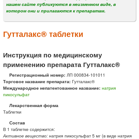
м
нашем сайте публикуются в неизменном виде, в
е
котором они и прилагаются к препаратам.
н
ю
Гутталакс® таблетки
Инструкция по медицинскому
применению препарата Гутталакс®
Регистрационный номер:
ЛП 000834-101011
Торговое название препарата:
Гутталакс®
Международное непатентованное название:
натрия
пикосульфат
Лекарственная форма
Таблетки
Состав
В 1 таблетке содержится:
Активное вещество:
натрия пикосульфат 5 мг (в виде натрия