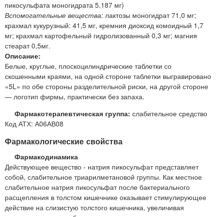
пикосульфата моногидрата 5,187 мг)
Вспомогательные вещества:
лактозы моногидрат 71,0 мг;
крахмал кукурузный: 41,5 мг, кремния диоксид комоидный 1,7
мг; крахмал картофельный гидролизованный 0,3 мг; магния
стеарат 0,5мг.
Описание:
Белые, круглые, плоскоцилиндрические таблетки со
скошенными краями, на одной стороне таблетки выгравировано
«5L» по обе стороны разделительной риски, на другой стороне
— логотип фирмы, практически без запаха.
Фармакотерапевтическая группа:
слабительное средство
Код АТХ: А06АВ08
Фармакологические свойства
Фармакодинамика
Действующее вещество - натрия пикосульфат представляет
собой, слабительное триарилметановой группы. Как местное
слабительное натрия пикосульфат после бактериального
расщепления в толстом кишечнике оказывает стимулирующее
действие на слизистую толстого кишечника, увеличивая