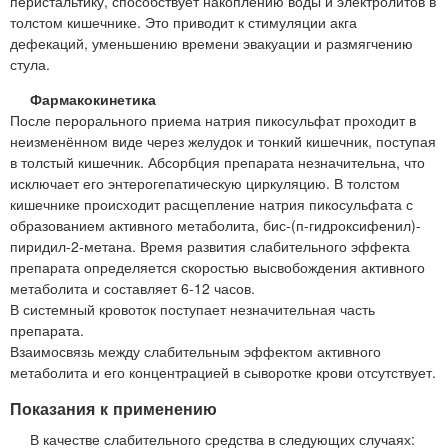
перистальтику, способствует накоплению воды и электролитов в
толстом кишечнике. Это приводит к стимуляции акга
дефекаций, уменьшению времени эвакуации и размягчению
стула.
Фармакокинетика
После перорального приема натрия пикосульфат проходит в
неизменённом виде через желудок и тонкий кишечник, поступая
в толстый кишечник. Абсорбция препарата незначительна, что
исключает его энтерогепатическую циркуляцию. В толстом
кишечнике происходит расщепление натрия пикосульфата с
образованием активного метаболита, бис-(п-гидроксифенил)-
пиридил-2-метана. Время развития слабительного эффекта
препарата определяется скоростью высвобождения активного
метаболита и составляет 6-12 часов.
В системный кровоток поступает незначительная часть
препарата.
Взаимосвязь между слабительным эффектом активного
метаболита и его концентрацией в сыворотке крови отсутствует.
Показания к применению
В качестве слабительного средства в следующих случаях: