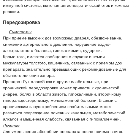
иммунной системы, включая ангионевротический отек и кожные
реакции.
Передозировка
Симптомы
При приеме высоких доз возможны: диарея, обезвоживание,
снижение артериального давления, нарушение водно-
электролитного баланса, гипокалиемия, судороги.
Кроме того, имеются сообщения о случаях ишемии
мускулатуры толстого, кишечника, связанных с приемом доз
препарата, значительно превышающих рекомендованные для
обычного лечения запора.
Препарат Гутталакс® как и другие слабительные, при
хронической передозировке может привести к хронической
диарее, болях в области живота, гипокалиемии, вторичному
гиперальдостеронизму, мочекаменной болезни. В связи с
хроническим злоупотреблением слабительными может
развиться повреждение почечных канальцев, метаболический
алкалоз и мышечная слабость, связанная с гипокалиемией.
Лечение
Для уменьшения абсорбции препарата после приема внутрь