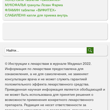
МУКОФАЛЬК гранулы Лозан Фарма
ФЛАМИН таблетки «ВИФИТЕХ»
СЛАБИЛЕН® капли для приема внутрь
Ф
о
© Инструкции к лекарствам в журнале Медикал 2022.
р
Информация по лекарствам предоставлена для
ознакомления, а не для самолечения, не заменяет
м
консультации врача и не может служить гарантией
а
положительного эффекта лекарственного средства.
Приведенная научная информация является обобщающей и
п
не может быть использована для принятия решения о
о
возможности применения конкретного лекарственного
препарата. Редакция не несет ответственности за
и
возможные отрицательные последствия, возникшие в