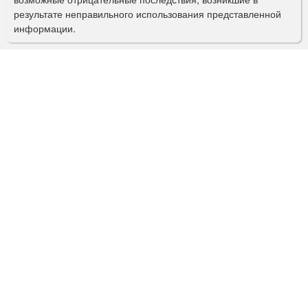
с
результате неправильного использования представленной
информации.
к
а