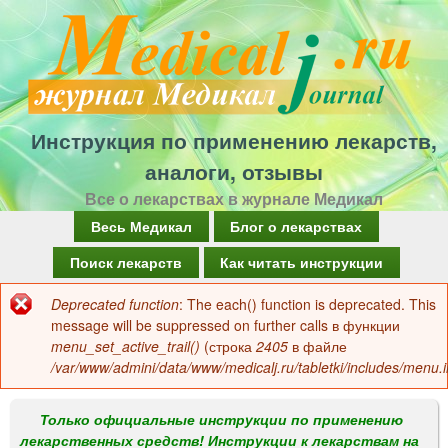
Перейти
к
основному
содержанию
Инструкция по применению лекарств,
аналоги, отзывы
Все о лекарствах в журнале Медикал
Г
Весь Медикал
Блог о лекарствах
л
Поиск лекарств
Как читать инструкции
а
Deprecated function
: The each() function is deprecated. This
Сообщение
в
message will be suppressed on further calls в функции
об
menu_set_active_trail()
(строка
2405
в файле
н
/var/www/admini/data/www/medicalj.ru/tabletki/includes/menu.i
ошибке
о
е
Только официальные инструкции по применению
лекарственных средств! Инструкции к лекарствам на