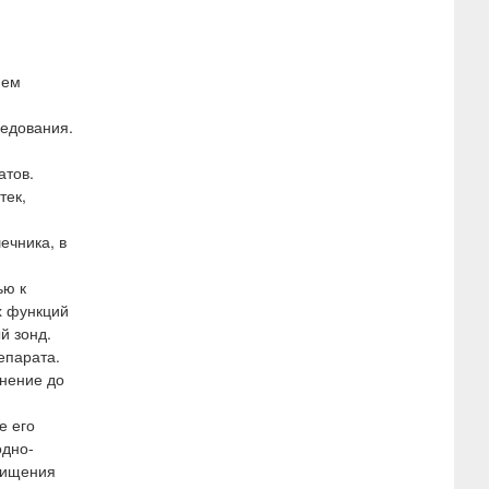
ием
ледования.
атов.
тек,
ечника, в
ью к
х функций
й зонд.
епарата.
енение до
е его
одно-
чищения