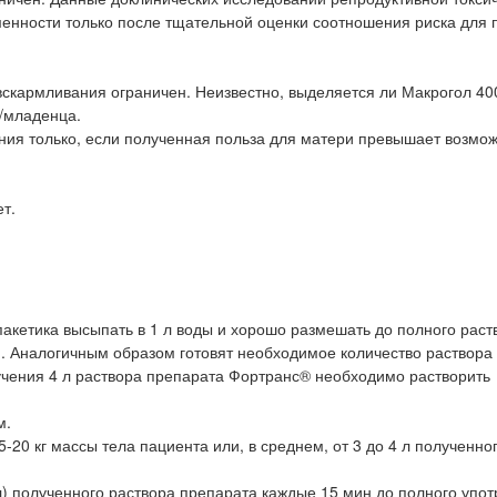
енности только после тщательной оценки соотношения риска для 
скармливания ограничен. Неизвестно, выделяется ли Макрогол 40
о/младенца.
ния только, если полученная польза для матери превышает возмо
т.
акетика высыпать в 1 л воды и хорошо размешать до полного раст
 Аналогичным образом готовят необходимое количество раствора (
учения 4 л раствора препарата Фортранс® необходимо растворить
м.
5-20 кг массы тела пациента или, в среднем, от 3 до 4 л полученно
л) полученного раствора препарата каждые 15 мин до полного упо