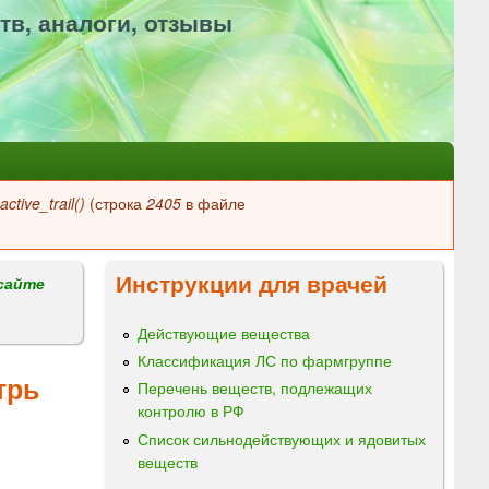
тв, аналоги, отзывы
ctive_trail()
(строка
2405
в файле
Инструкции для врачей
сайте
Действующие вещества
Классификация ЛС по фармгруппе
трь
Перечень веществ, подлежащих
контролю в РФ
Список сильнодействующих и ядовитых
веществ