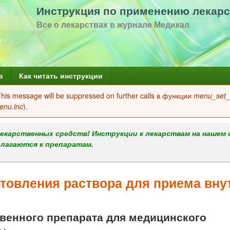
Перейти
Инструкция по применению лекарс
к
Все о лекарствах в журнале Медикал
основному
содержанию
в
Как читать инструкции
 This message will be suppressed on further calls в функции
menu_set_a
enu.inc
).
екарственных средств! Инструкции к лекарствам на нашем 
илагаются к препаратам.
овления раствора для приема вну
енного препарата для медицинского