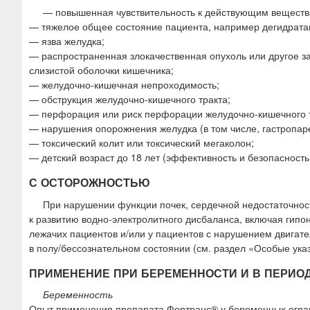
— повышенная чувствительность к действующим веществ
— тяжелое общее состояние пациента, например дегидратац
— язва желудка;
— распространенная злокачественная опухоль или другое
слизистой оболочки кишечника;
— желудочно-кишечная непроходимость;
— обструкция желудочно-кишечного тракта;
— перфорация или риск перфорации желудочно-кишечного т
— нарушения опорожнения желудка (в том числе, гастропаре
— токсический колит или токсический мегаколон;
— детский возраст до 18 лет (эффективность и безопасность
С ОСТОРОЖНОСТЬЮ
При нарушении функции почек, сердечной недостаточност
к развитию водно-электролитного дисбаланса, включая гип
лежачих пациентов и/или у пациентов с нарушением двигате
в полу/бессознательном состоянии (см. раздел «Особые ука
ПРИМЕНЕНИЕ ПРИ БЕРЕМЕННОСТИ И В ПЕРИО
Беременность
Опыт применения препарата Фортранс® у беременных огран