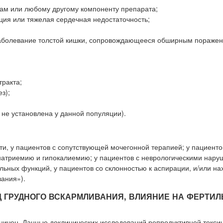
ам или любому другому компоненту препарата;
ия или тяжелая сердечная недостаточность;
 заболевание толстой кишки, сопровождающееся обширным пораже
ракта;
з);
 не установлена у данной популяции).
и, у пациентов с сопутствующей мочегонной терапией; у пациенто
онатриемию и гипокалиемию; у пациентов с неврологическими нару
льных функций, у пациентов со склонностью к аспирации, и/или н
зания»).
Д ГРУДНОГО ВСКАРМЛИВАНИЯ, ВЛИЯНИЕ НА ФЕРТИ
ичен. Данные доклинических исследований репродуктивной токси