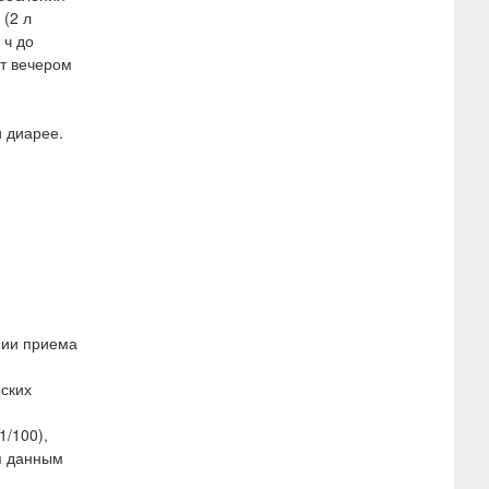
 (2 л
 ч до
т вечером
 диарее.
нии приема
ских
1/100),
ся данным