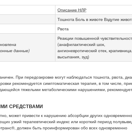
Описание НЛР
Тошнота Боль в животе Вздутие живот
Рвота
Реакции повышенной чувствительнос
новлена
(анафилактический шок,
онные данные)
ангионевротический отек, крапивница
высыпания, зуд)
ничен. При передозировке могут наблюдаться тошнота, рвота, диа
ровки рекомендуется симптоматическая терапия, в том числе, при
вождающейся тяжелыми метаболическими нарушениями, рекомендуе
ЫМИ СРЕДСТВАМИ
тно, может привести к нарушению абсорбции других одновременн
щих узкий терапевтический индекс или короткий период полувыве
ортранс®, должен быть проинформирован обо всех одновременно