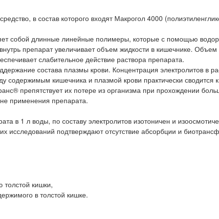
редство, в состав которого входят Макрогол 4000 (полиэтиленглик
яет собой длинные линейные полимеры, которые с помощью водо
внутрь препарат увеличивает объем жидкости в кишечнике. Объем
еспечивает слабительное действие раствора препарата.
ддержание состава плазмы крови. Концентрация электролитов в ра
ду содержимым кишечника и плазмой крови практически сводится к
ранс® препятствует их потере из организма при прохождении боль
оне применения препарата.
ата в 1 л воды, по составу электролитов изотоничен и изоосмотич
ких исследований подтверждают отсутствие абсорбции и биотранс
 толстой кишки,
ержимого в толстой кишке.