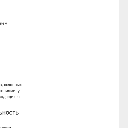
нием
в, склонных
шениями, у
аходящихся
ЛЬНОСТЬ
чности