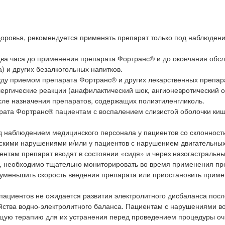
оровья, рекомендуется применять препарат только под наблюден
 два часа до применения препарата Фортранс® и до окончания обс
а) и других безалкогольных напитков.
ду приемом препарата Фортранс® и других лекарственных препар
ергические реакции (анафилактический шок, ангионевротический о
сле назначения препаратов, содержащих полиэтиленгликоль.
ата Фортранс® пациентам с воспалением слизистой оболочки киш
д наблюдением медицинского персонала у пациентов со склонност
ческими нарушениями и/или у пациентов с нарушением двигательны
ентам препарат вводят в состоянии «сидя» и через назогастральны
и, необходимо тщательно мониторировать во время применения пр
 уменьшить скорость введения препарата или приостановить прим
пациентов не ожидается развития электролитного дисбаланса посл
ойства водно-электролитного баланса. Пациентам с нарушениями в
ющую терапию для их устранения перед проведением процедуры о