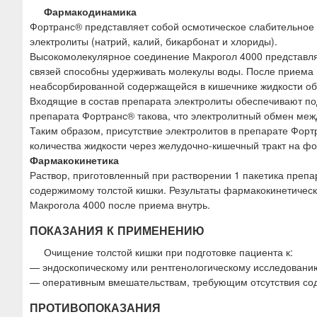
Фармакодинамика
Фортранс® представляет собой осмотическое слабительное с
электролиты (натрий, калий, бикарбонат и хлориды).
Высокомолекулярное соединение Макрогол 4000 представл
связей способны удерживать молекулы воды. После приема 
неабсорбированной содержащейся в кишечнике жидкости об
Входящие в состав препарата электролиты обеспечивают по
препарата Фортранс® такова, что электролитный обмен меж
Таким образом, присутствие электролитов в препарате Форт
количества жидкости через желудочно-кишечный тракт на ф
Фармакокинетика
Раствор, приготовленный при растворении 1 пакетика препар
содержимому толстой кишки. Результаты фармакокинетичес
Макрогола 4000 после приема внутрь.
ПОКАЗАНИЯ К ПРИМЕНЕНИЮ
Очищение толстой кишки при подготовке пациента к:
— эндоскопическому или рентгенологическому исследованию
— оперативным вмешательствам, требующим отсутствия сод
ПРОТИВОПОКАЗАНИЯ