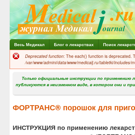
Г
Весь Медикал
Блог о лекарствах
Поиск лекарст
л
Deprecated function
: The each() function is deprecated.
Сообщение
а
/var/www/admini/data/www/medicalj.ru/tabletki/includes/m
об
в
ошибке
Только официальные инструкции по применению л
н
публикуются в неизменном виде, в котором они и пр
о
е
ФОРТРАНС® порошок для пригот
м
е
ИНСТРУКЦИЯ по применению лекарств
н