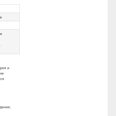
а
ти
,
рея и
ем
тся
о
дения,