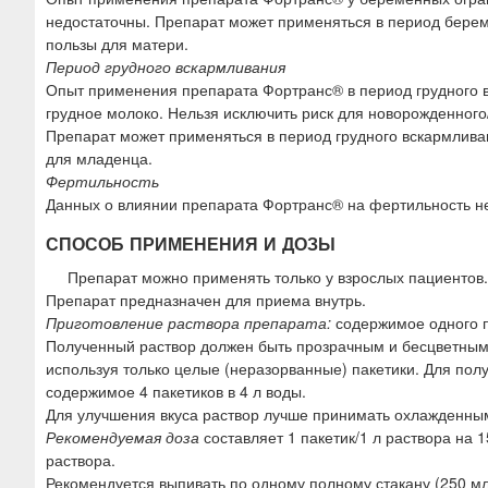
недостаточны. Препарат может применяться в период берем
пользы для матери.
Период грудного вскармливания
Опыт применения препарата Фортранс® в период грудного в
грудное молоко. Нельзя исключить риск для новорожденног
Препарат может применяться в период грудного вскармлива
для младенца.
Фертильность
Данных о влиянии препарата Фортранс® на фертильность не
СПОСОБ ПРИМЕНЕНИЯ И ДОЗЫ
Препарат можно применять только у взрослых пациентов.
Препарат предназначен для приема внутрь.
Приготовление раствора препарата:
содержимое одного п
Полученный раствор должен быть прозрачным и бесцветным.
используя только целые (неразорванные) пакетики. Для пол
содержимое 4 пакетиков в 4 л воды.
Для улучшения вкуса раствор лучше принимать охлажденны
Рекомендуемая доза
составляет 1 пакетик/1 л раствора на 1
раствора.
Рекомендуется выпивать по одному полному стакану (250 м