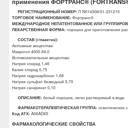
применения ФОРТРАНС® (FORTRANS
ю
РЕГИСТРАЦИОННЫЙ НОМЕР:
П N014306/01-231215
ТОРГОВОЕ НАИМЕНОВАНИЕ:
Фортранс®
МЕЖДУНАРОДНОЕ НЕПАТЕНТОВАННОЕ ИЛИ ГРУППИРО
ЛЕКАРСТВЕННАЯ ФОРМА:
порошок для приготовления рас
СОСТАВ (г/пакетик):
Активные вещества:
Макрогол 4000 64,0
Вспомогательные вещества:
Натрия хлорид 1,46
Калия хлорид 0,75
Натрия гидрокарбонат 1,68
Натрия сульфат безводный 5,70
Натрия сахаринат 0,10
ОПИСАНИЕ:
белый порошок, легко растворимый в воде.
ФАРМАКОТЕРАПЕВТИЧЕСКАЯ ГРУППА:
осмотическое с
Код АТХ:
A06AD65
ФАРМАКОЛОГИЧЕСКИЕ СВОЙСТВА