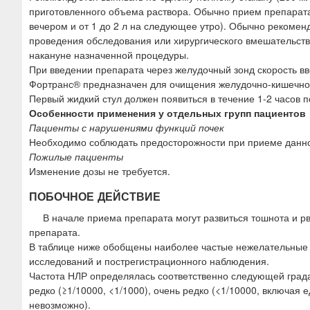
приготовленного объема раствора. Обычно прием препарата 
вечером и от 1 до 2 л на следующее утро). Обычно рекомен
проведения обследования или хирургического вмешательств
накануне назначенной процедуры.
При введении препарата через желудочный зонд скорость вв
Фортранс® предназначен для очищения желудочно-кишечного
Первый жидкий стул должен появиться в течение 1-2 часов 
Особенности применения у отдельных групп пациентов
Пациенты с нарушениями функций почек
Необходимо соблюдать предосторожности при приеме данно
Пожилые пациенты
Изменение дозы не требуется.
ПОБОЧНОЕ ДЕЙСТВИЕ
В начале приема препарата могут развиться тошнота и 
препарата.
В таблице ниже обобщены наиболее частые нежелательные л
исследований и пострегистрационного наблюдения.
Частота НЛР определялась соответственно следующей градации
редко (≥1/10000, <1/1000), очень редко (<1/10000, включа
невозможно).