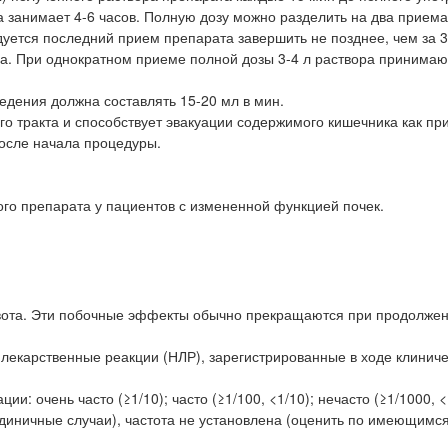
занимает 4-6 часов. Полную дозу можно разделить на два приема
дуется последний прием препарата завершить не позднее, чем за 3
а. При однократном приеме полной дозы 3-4 л раствора принимаю
едения должна составлять 15-20 мл в мин.
 тракта и способствует эвакуации содержимого кишечника как при
после начала процедуры.
го препарата у пациентов с измененной функцией почек.
рвота. Эти побочные эффекты обычно прекращаются при продолже
екарственные реакции (НЛР), зарегистрированные в ходе клиниче
: очень часто (≥1/10); часто (≥1/100, <1/10); нечасто (≥1/1000, <
я единичные случаи), частота не установлена (оценить по имеющим