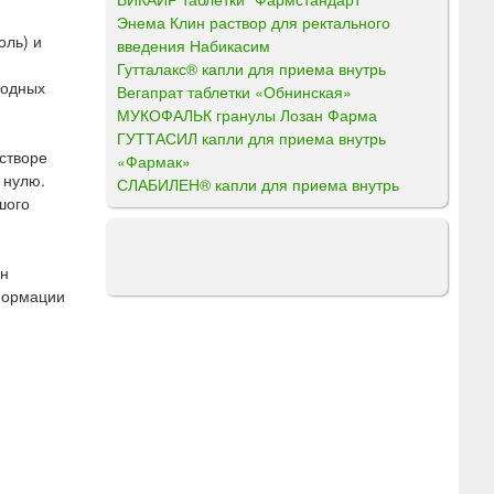
Энема Клин раствор для ректального
оль) и
введения Набикасим
Гутталакс® капли для приема внутрь
родных
Вегапрат таблетки «Обнинская»
МУКОФАЛЬК гранулы Лозан Фарма
ГУТТАСИЛ капли для приема внутрь
створе
«Фармак»
 нулю.
СЛАБИЛЕН® капли для приема внутрь
шого
ен
формации