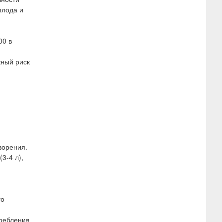
плода и
00 в
жный риск
ворения.
3-4 л),
го
требления