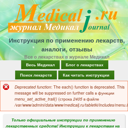
Перейти
к
основному
содержанию
Инструкция по применению лекарств,
аналоги, отзывы
Все о лекарствах в журнале Медикал
Г
Весь Медикал
Блог о лекарствах
л
Поиск лекарств
Как читать инструкции
а
Deprecated function
: The each() function is deprecated. This
Сообщение
в
message will be suppressed on further calls в функции
об
menu_set_active_trail()
(строка
2405
в файле
н
/var/www/admini/data/www/medicalj.ru/tabletki/includes/menu.i
ошибке
о
е
Только официальные инструкции по применению
лекарственных средств! Инструкции к лекарствам на