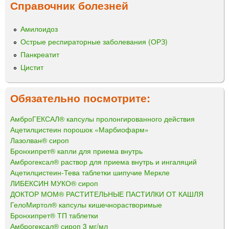
Справочник болезней
Амилоидоз
Острые респираторные заболевания (ОРЗ)
Панкреатит
Цистит
Обязательно посмотрите:
АмброГЕКСАЛ® капсулы пролонгированного действия
Ацетилцистеин порошок «Марбиофарм»
Лазолван® сироп
Бронхипрет® капли для приема внутрь
Амброгексал® раствор для приема внутрь и ингаляций
Ацетилцистеин-Тева таблетки шипучие Меркле
ЛИБЕКСИН МУКО® сироп
ДОКТОР МОМ® РАСТИТЕЛЬНЫЕ ПАСТИЛКИ ОТ КАШЛЯ
ГелоМиртол® капсулы кишечнорастворимые
Бронхипрет® ТП таблетки
Амброгексал® сироп 3 мг/мл