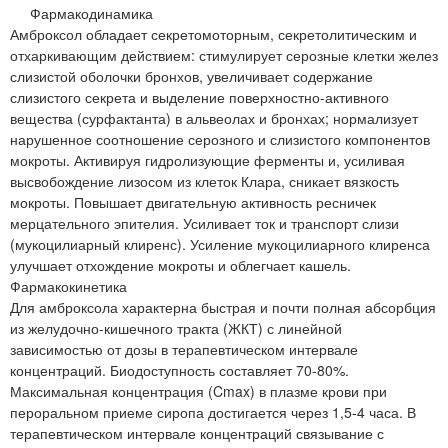
Фармакодинамика
Амброксол обладает секретомоторным, секретолитическим и
отхаркивающим действием: стимулирует серозные клетки желез
слизистой оболочки бронхов, увеличивает содержание
слизистого секрета и выделение поверхностно-активного
вещества (сурфактанта) в альвеолах и бронхах; нормализует
нарушенное соотношение серозного и слизистого компонентов
мокроты. Активируя гидролизующие ферменты и, усиливая
высвобождение лизосом из клеток Клара, сникает вязкость
мокроты. Повышает двигательную активность ресничек
мерцательного эпителия. Усиливает ток и транспорт слизи
(мукоцилиарный клиренс). Усиление мукоцилиарного клиренса
улучшает отхождение мокроты и облегчает кашель.
Фармакокинетика
Для амброксола характерна быстрая и почти полная абсорбция
из желудочно-кишечного тракта (ЖКТ) с линейной
зависимостью от дозы в терапевтическом интервале
концентраций. Биодоступность составляет 70-80%.
Максимальная концентрация (Cmax) в плазме крови при
пероральном приеме сиропа достигается через 1,5-4 часа. В
терапевтическом интервале концентраций связывание с