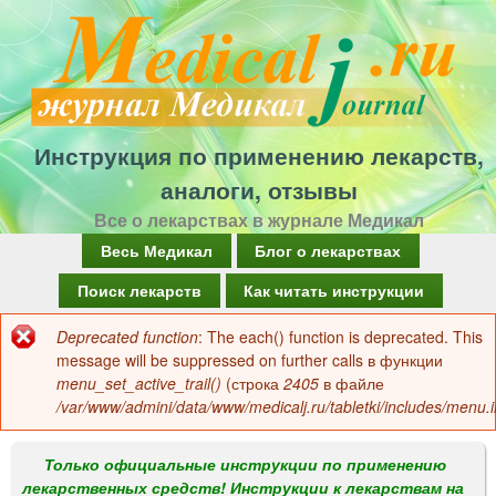
Перейти
к
основному
содержанию
Инструкция по применению лекарств,
аналоги, отзывы
Все о лекарствах в журнале Медикал
Г
Весь Медикал
Блог о лекарствах
л
Поиск лекарств
Как читать инструкции
а
Deprecated function
: The each() function is deprecated. This
Сообщение
в
message will be suppressed on further calls в функции
об
menu_set_active_trail()
(строка
2405
в файле
н
/var/www/admini/data/www/medicalj.ru/tabletki/includes/menu.i
ошибке
о
е
Только официальные инструкции по применению
лекарственных средств! Инструкции к лекарствам на