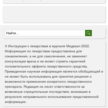
Ф
о
© Инструкции к лекарствам в журнале Медикал 2022.
р
Информация по лекарствам предоставлена для
ознакомления, а не для самолечения, не заменяет
м
консультации врача и не может служить гарантией
а
положительного эффекта лекарственного средства.
Приведенная научная информация является обобщающей и
п
не может быть использована для принятия решения о
о
возможности применения конкретного лекарственного
препарата. Редакция не несет ответственности за
и
возможные отрицательные последствия, возникшие в
с
результате неправильного использования представленной
информации.
к