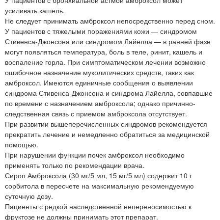
У пациентов с бронхиальной астмой амброксол может
усиливать кашель.
Не следует принимать амброксол непосредственно перед сном.
У пациентов с тяжелыми поражениями кожи — синдромом
Стивенса-Джонсона или синдромом Лайелла — в ранней фазе
могут появляться температура, боль в теле, ринит, кашель и
воспаление горла. При симптоматическом лечении возможно
ошибочное назначение муколитических средств, таких как
амброксол. Имеются единичные сообщения о выявлении
синдрома Стивенса-Джонсона и синдрома Лайелла, совпавшие
по времени с назначением амброксола; однако причинно-
следственная связь с приемом амброксола отсутствует.
При развитии вышеперечисленных синдромов рекомендуется
прекратить лечение и немедленно обратиться за медицинской
помощью.
При нарушении функции почек амброксол необходимо
применять только по рекомендации врача.
Сироп Амброксола (30 мг/5 мл, 15 мг/5 мл) содержит 10 г
сорбитола в пересчете на максимальную рекомендуемую
суточную дозу.
Пациенты с редкой наследственной непереносимостью к
фруктозе не должны принимать этот препарат.