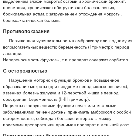
выделением вязкой мокроты: острый и хронический бронхит,
пневмония, хроническая обструктивная болезнь легких,
бронхиальная астма с затруднением отхождения мокроты,
бронхоэктатическая болезнь.
Противопоказания
Повышенная чувствительность к амброксолу или к одному из
вспомогательных веществ; беременность (I триместр); период
лактации.
Непереносимость фруктозы, т.к. препарат содержит сорбитол.
С осторожностью
Нарушение моторной функции бронхов и повышенное
образование мокроты (при синдроме неподвижных ресничек),
язвенная болезнь желудка и 12-перстной кишки в период
обострения, беременность (II-III триместр).
Пациенты с нарушениями функции почек или тяжелыми
заболеваниями печени должны принимать амброксол с особой
осторожностью, соблюдая большие интервалы между
приемами препарата или принимая препарат в меньшей дозе.
Применение при беременности и в период