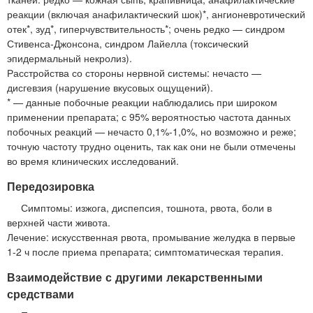
реакции (включая анафилактический шок)*, ангионевротический
отек*, зуд*, гиперчувствительность*; очень редко — синдром
Стивенса-Джонсона, синдром Лайелла (токсический
эпидермальный некролиз).
Расстройства со стороны нервной системы: нечасто —
дисгевзия (нарушение вкусовых ощущений).
* — данные побочные реакции наблюдались при широком
применении препарата; с 95% вероятностью частота данных
побочных реакций — нечасто 0,1%-1,0%, но возможно и реже;
точную частоту трудно оценить, так как они не были отмечены
во время клинических исследований.
Передозировка
Симптомы: изжога, диспепсия, тошнота, рвота, боли в
верхней части живота.
Лечение: искусственная рвота, промывание желудка в первые
1-2 ч после приема препарата; симптоматическая терапия.
Взаимодействие с другими лекарственными
средствами