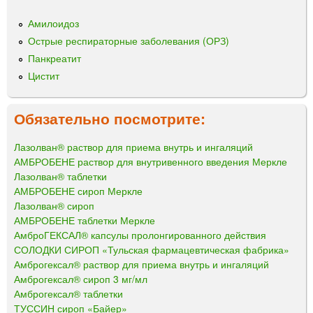
Амилоидоз
Острые респираторные заболевания (ОРЗ)
Панкреатит
Цистит
Обязательно посмотрите:
Лазолван® раствор для приема внутрь и ингаляций
АМБРОБЕНЕ раствор для внутривенного введения Меркле
Лазолван® таблетки
АМБРОБЕНЕ сироп Меркле
Лазолван® сироп
АМБРОБЕНЕ таблетки Меркле
АмброГЕКСАЛ® капсулы пролонгированного действия
СОЛОДКИ СИРОП «Тульская фармацевтическая фабрика»
Амброгексал® раствор для приема внутрь и ингаляций
Амброгексал® сироп 3 мг/мл
Амброгексал® таблетки
ТУССИН сироп «Байер»