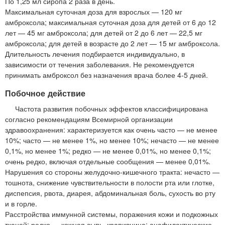
По 1,25 мл сиропа 2 раза в день.
Максимальная суточная доза для взрослых — 120 мг
амброксола; максимальная суточная доза для детей от 6 до 12
лет — 45 мг амброксола; для детей от 2 до 6 лет — 22,5 мг
амброксола; для детей в возрасте до 2 лет — 15 мг амброксола.
Длительность лечения подбирается индивидуально, в
зависимости от течения заболевания. Не рекомендуется
принимать амброксол без назначения врача более 4-5 дней.
Побочное действие
Частота развития побочных эффектов классифицирована
согласно рекомендациям Всемирной организации
здравоохранения: характеризуется как очень часто — не менее
10%; часто — не менее 1%, но менее 10%; нечасто — не менее
0,1%, но менее 1%; редко — не менее 0,01%, но менее 0,1%;
очень редко, включая отдельные сообщения — менее 0,01%.
Нарушения со стороны желудочно-кишечного тракта: нечасто —
тошнота, снижение чувствительности в полости рта или глотке,
диспепсия, рвота, диарея, абдоминальная боль, сухость во рту
и в горле.
Расстройства иммунной системы, поражения кожи и подкожных
тканей: редко — кожная сыпь, крапивница; анафилактические