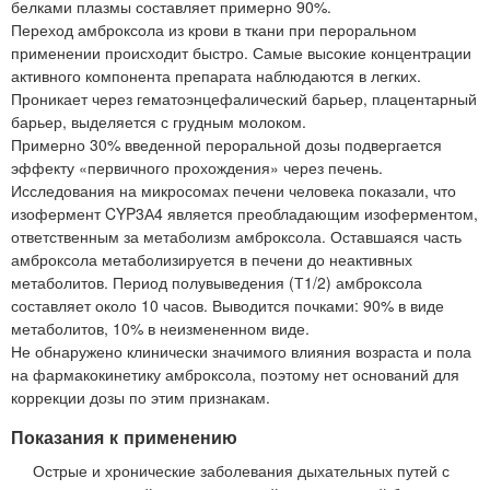
белками плазмы составляет примерно 90%.
Переход амброксола из крови в ткани при пероральном
применении происходит быстро. Самые высокие концентрации
активного компонента препарата наблюдаются в легких.
Проникает через гематоэнцефалический барьер, плацентарный
барьер, выделяется с грудным молоком.
Примерно 30% введенной пероральной дозы подвергается
эффекту «первичного прохождения» через печень.
Исследования на микросомах печени человека показали, что
изофермент CYP3А4 является преобладающим изоферментом,
ответственным за метаболизм амброксола. Оставшаяся часть
амброксола метаболизируется в печени до неактивных
метаболитов. Период полувыведения (Т1/2) амброксола
составляет около 10 часов. Выводится почками: 90% в виде
метаболитов, 10% в неизмененном виде.
Не обнаружено клинически значимого влияния возраста и пола
на фармакокинетику амброксола, поэтому нет оснований для
коррекции дозы по этим признакам.
Показания к применению
Острые и хронические заболевания дыхательных путей с