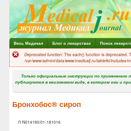
Г
Весь Медикал
Блог о лекарствах
Поиск лекарст
л
Deprecated function
: The each() function is deprecated.
Сообщение
а
/var/www/admini/data/www/medicalj.ru/tabletki/includes/m
об
в
ошибке
Только официальные инструкции по применению л
н
публикуются в неизменном виде, в котором они и пр
о
е
Бронхобос® сироп
м
е
П N014180/01-181016
н