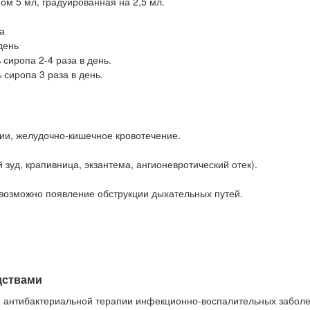
м 5 мл, градуированная на 2,5 мл.
а
день
 сиропа 2-4 раза в день.
 сиропа 3 раза в день.
рии, желудочно-кишечное кровотечение.
зуд, крапивница, экзантема, ангионевротический отек).
 возможно появление обструкции дыхательных путей.
дствами
и антибактериальной терапии инфекционно-воспалительных забол