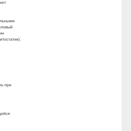
яют
ольными
оловый
ин
итостатик).
ть при
щейся