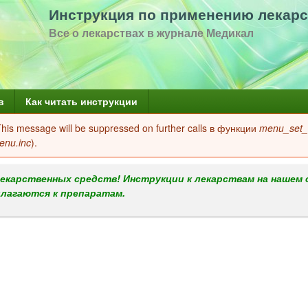
Перейти
Инструкция по применению лекарс
к
Все о лекарствах в журнале Медикал
основному
содержанию
в
Как читать инструкции
 This message will be suppressed on further calls в функции
menu_set_a
enu.inc
).
екарственных средств! Инструкции к лекарствам на нашем 
илагаются к препаратам.