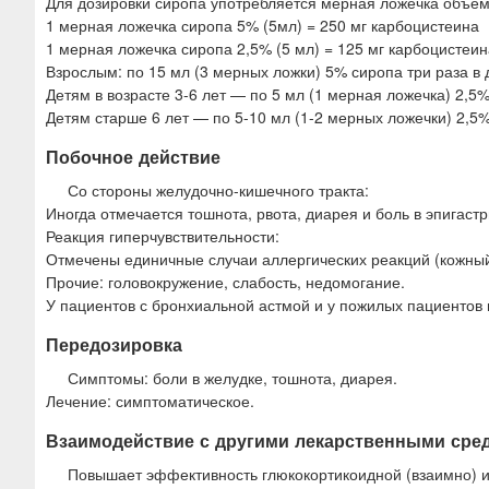
Для дозировки сиропа употребляется мерная ложечка объемо
1 мерная ложечка сиропа 5% (5мл) = 250 мг карбоцистеина
1 мерная ложечка сиропа 2,5% (5 мл) = 125 мг карбоцистеин
Взрослым: по 15 мл (3 мерных ложки) 5% сиропа три раза в 
Детям в возрасте 3-6 лет — по 5 мл (1 мерная ложечка) 2,5%
Детям старше 6 лет — по 5-10 мл (1-2 мерных ложечки) 2,5%
Побочное действие
Со стороны желудочно-кишечного тракта:
Иногда отмечается тошнота, рвота, диарея и боль в эпигаст
Реакция гиперчувствительности:
Отмечены единичные случаи аллергических реакций (кожный 
Прочие: головокружение, слабость, недомогание.
У пациентов с бронхиальной астмой и у пожилых пациентов
Передозировка
Симптомы: боли в желудке, тошнота, диарея.
Лечение: симптоматическое.
Взаимодействие с другими лекарственными сре
Повышает эффективность глюкокортикоидной (взаимно) 