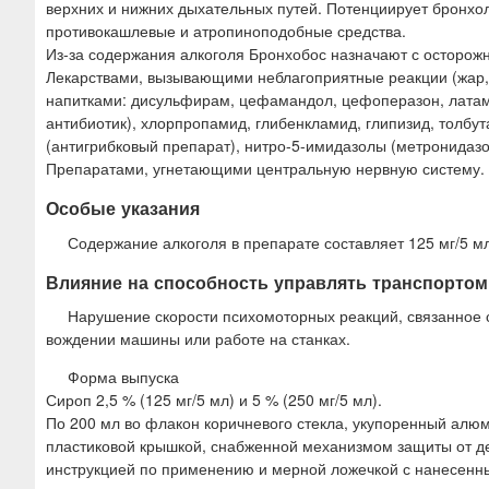
верхних и нижних дыхательных путей. Потенциирует бронхо
противокашлевые и атропиноподобные средства.
Из-за содержания алкоголя Бронхобос назначают с осторо
Лекарствами, вызывающими неблагоприятные реакции (жар, 
напитками: дисульфирам, цефамандол, цефоперазон, лата
антибиотик), хлорпропамид, глибенкламид, глипизид, толб
(антигрибковый препарат), нитро-5-имидазолы (метронидазол
Препаратами, угнетающими центральную нервную систему.
Особые указания
Содержание алкоголя в препарате составляет 125 мг/5 мл
Влияние на способность управлять транспортом 
Нарушение скорости психомоторных реакций, связанное с
вождении машины или работе на станках.
Форма выпуска
Сироп 2,5 % (125 мг/5 мл) и 5 % (250 мг/5 мл).
По 200 мл во флакон коричневого стекла, укупоренный алю
пластиковой крышкой, снабженной механизмом защиты от де
инструкцией по применению и мерной ложечкой с нанесенны