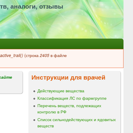
тв, аналоги, отзывы
ctive_trail()
(строка
2405
в файле
Инструкции для врачей
сайте
Действующие вещества
Классификация ЛС по фармгруппе
Перечень веществ, подлежащих
контролю в РФ
Список сильнодействующих и ядовитых
веществ