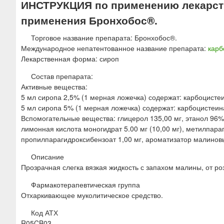
ИНСТРУКЦИЯ по применению лекарств
ю
применения Бронхобос®.
Торговое название препарата: Бронхобос®.
Международное непатентованное название препарата:
карб
Лекарственная форма: сироп
Состав препарата:
Активные вещества:
5 мл сиропа 2,5% (1 мерная ложечка) содержат: карбоцистеи
5 мл сиропа 5% (1 мерная ложечка) содержат: карбоцистеин
Вспомогательные вещества: глицерол 135,00 мг, этанол 96% 1
лимонная кислота моногидрат 5.00 мг (10,00 мг), метилпараг
пропилпарагидроксибензоат 1,00 мг, ароматизатор малиновый
Описание
Прозрачная слегка вязкая жидкость с запахом малины, от ро
Фармакотерапевтическая группа
Отхаркивающее муколитическое средство.
Код АТХ
R05CB03