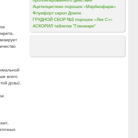
Ацетилцистеин порошок «Марбиофарм»
Флуифорт сироп Домпе
ГРУДНОЙ СБОР №2 порошок «Лек С+»
АСКОРИЛ таблетки "Гленмарк"
ток
екрета,
визирует
личество
симальной
ьше всего
той дозы).
ое
еит,
аточных