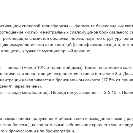
активацией сиаловой трансферазы — фермента бокаловидных кле
соотношение кислых и нейтральных сиаломуцинов бронхиального с
т регенерации слизистой оболочки, нормализует ее структуру, акти
ецию иммунологически активного IgA (специфическая защита) и ко
я защита), улучшает мукоцилиарный клиренс.
ь — низкая (менее 10% от принятой дозы). Время достижения мак
апевтическая концентрация сохраняется в крови в течение 8 ч. Дол
нцентрации накапливается в бронхиальном секрете (17.5% от приня
ения" через печень).
е — в виде метаболитов). Период полувыведения — 2-3.15 ч. Полн
провождающиеся нарушением образования и выведения слизи (трах
ческая болезнь); воспалительные заболевания среднего уха и прид
ного к бронхоскопии или бронхографии.