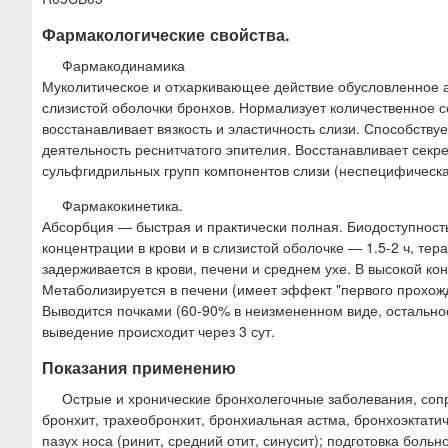
Фармакологические свойства.
Фармакодинамика
Муколитическое и отхаркивающее действие обусловленное 
слизистой оболочки бронхов. Нормализует количественное 
восстанавливает вязкость и эластичность слизи. Способствуе
деятельность реснитчатого эпителия. Восстанавливает секр
сульфгидрильных групп компонентов слизи (неспецифическа
Фармакокинетика.
Абсорбция — быстрая и практически полная. Биодоступност
концентрации в крови и в слизистой оболочке — 1.5-2 ч, тер
задерживается в крови, печени и среднем ухе. В высокой ко
Метаболизируется в печени (имеет эффект "первого прохожд
Выводится почками (60-90% в неизмененном виде, остально
выведение происходит через 3 сут.
Показания применению
Острые и хронические бронхолегочные заболевания, со
бронхит, трахеобронхит, бронхиальная астма, бронхоэктати
пазух носа (ринит, средний отит, синусит); подготовка боль