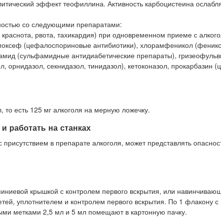
литический эффект теофиллина. Активность карбоцистеина ослабл
жностью со следующими препаратами:
краснота, рвота, тахикардия) при одновременном приеме с алког
моксеф (цефалоспориновые антибиотики), хлорамфеникол (феник
утамид (сульфамидные антидиабетические препараты), гризеофульв
, орнидазол, секнидазол, тинидазол), кетоконазол, прокарбазин (ц
, то есть 125 мг алкоголя на мерную ложечку.
и работать на станках
 присутствием в препарате алкоголя, может представлять опаснос
миниевой крышкой с контролем первого вскрытия, или навинчиваю
тей, уплотнителем и контролем первого вскрытия. По 1 флакону с
ми метками 2,5 мл и 5 мл помещают в картонную пачку.