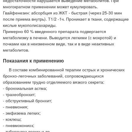
недостаточности нарушается выведение метаболитов. При
многократном применении может кумулировать.
Гвайфенезин: абсорбция из ЖКТ - быстрая (через 25-30 мин
после приема внутрь). Т1/2 -1ч. Проникает в ткани, содержащие
кислые мукополисахариды.
Примерно 60 % введенного препарата подвергается
метаболизму в печени. Выводится легкими (с мокротой) и
почками как в неизменном виде, так и в виде неактивных
метаболитов.
Показания к применению
В составе комбинированной терапии острых и хронических
бронхо-легочных заболеваний, сопровождающихся
образованием трудно отделяемого вязкого секрета:
- бронхиальная астма;
- трахеобронхит;
- обструктивный бронхит;
- пневмония;
- эмфизема легких;
- коклюш;
- пневмокониоз;
- туберкулез легких и др.