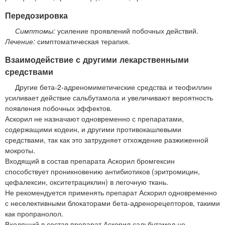
Передозировка
Симптомы:
усиление проявлений побочных действий.
Лечение:
симптоматическая терапия.
Взаимодействие с другими лекарственными
средствами
Другие бета-2-адреномиметические средства и теофиллин
усиливает действие сальбутамола и увеличивают вероятность
появления побочных эффектов.
Аскорил не назначают одновременно с препаратами,
содержащими кодеин, и другими противокашлевыми
средствами, так как это затрудняет отхождение разжиженной
мокроты.
Входящий в состав препарата Аскорил бромгексин
способствует проникновению антибиотиков (эритромицин,
цефалексин, окситетрациклин) в легочную ткань.
Не рекомендуется применять препарат Аскорил одновременно
с неселективными блокаторами бета-адренорецепторов, такими
как пропранолол.
Входящий в состав препарат Аскорил сальбутамол не