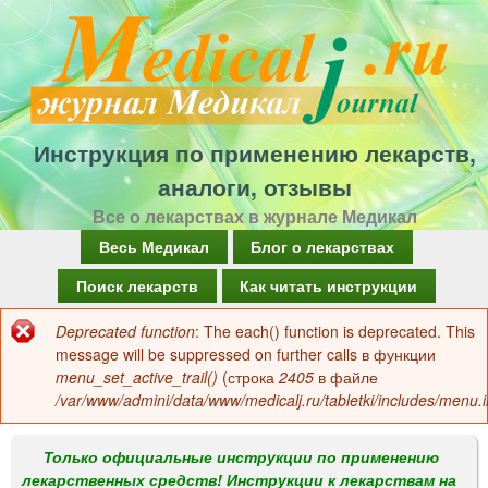
Перейти
к
основному
содержанию
Инструкция по применению лекарств,
аналоги, отзывы
Все о лекарствах в журнале Медикал
Г
Весь Медикал
Блог о лекарствах
л
Поиск лекарств
Как читать инструкции
а
Deprecated function
: The each() function is deprecated. This
Сообщение
в
message will be suppressed on further calls в функции
об
menu_set_active_trail()
(строка
2405
в файле
н
/var/www/admini/data/www/medicalj.ru/tabletki/includes/menu.i
ошибке
о
е
Только официальные инструкции по применению
лекарственных средств! Инструкции к лекарствам на