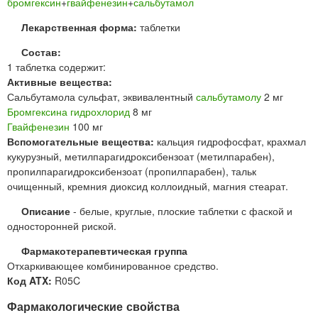
бромгексин
+
гвайфенезин
+
сальбутамол
Лекарственная форма:
таблетки
Состав:
1 таблетка содержит:
Активные вещества:
Сальбутамола сульфат, эквивалентный
сальбутамолу
2 мг
Бромгексина гидрохлорид
8 мг
Гвайфенезин
100 мг
Вспомогательные вещества:
кальция гидрофосфат, крахмал
кукурузный, метилпарагидроксибензоат (метилпарабен),
пропилпарагидроксибензоат (пропилпарабен), тальк
очищенный, кремния диоксид коллоидный, магния стеарат.
Описание
- белые, круглые, плоские таблетки с фаской и
односторонней риской.
Фармакотерапевтическая группа
Отхаркивающее комбинированное средство.
Код ATX:
R05C
Фармакологические свойства