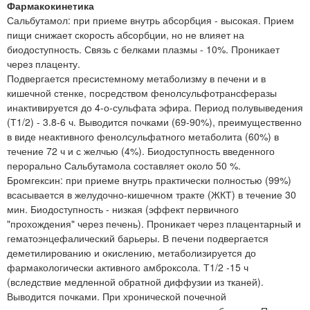
Фармакокинетика
Сальбутамол: при приеме внутрь абсорбция - высокая. Прием
пищи снижает скорость абсорбции, но не влияет на
биодоступность. Связь с белками плазмы - 10%. Проникает
через плаценту.
Подвергается пресистемному метаболизму в печени и в
кишечной стенке, посредством фенолсульфотрансферазы
инактивируется до 4-о-сульфата эфира. Период полувыведения
(Т1/2) - 3.8-6 ч. Выводится почками (69-90%), преимущественно
в виде неактивного фенолсульфатного метаболита (60%) в
течение 72 ч и с желчью (4%). Биодоступность введенного
перорально Сальбутамола составляет около 50 %.
Бромгексин: при приеме внутрь практически полностью (99%)
всасывается в желудочно-кишечном тракте (ЖКТ) в течение 30
мин. Биодоступность - низкая (эффект первичного
"прохождения" через печень). Проникает через плацентарный и
гематоэнцефалический барьеры. В печени подвергается
деметилированию и окислению, метаболизируется до
фармакологически активного амброксола. Т1/2 -15 ч
(вследствие медленной обратной диффузии из тканей).
Выводится почками. При хронической почечной