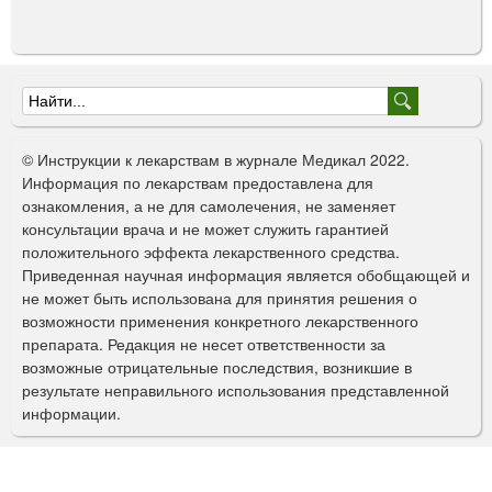
Ф
о
© Инструкции к лекарствам в журнале Медикал 2022.
р
Информация по лекарствам предоставлена для
ознакомления, а не для самолечения, не заменяет
м
консультации врача и не может служить гарантией
а
положительного эффекта лекарственного средства.
Приведенная научная информация является обобщающей и
п
не может быть использована для принятия решения о
о
возможности применения конкретного лекарственного
препарата. Редакция не несет ответственности за
и
возможные отрицательные последствия, возникшие в
с
результате неправильного использования представленной
информации.
к
а