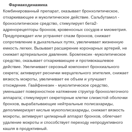
Фармакодинамика
Комбинированный препарат, оказывает бронхолитическое,
отхаркивающее и муколитическое действие. Сальбутамол -
бронхолитическое средство, стимулирует бета2-
адренорецепторы бронхов, кровеносных сосудов и миометрия.
Предупреждает или устраняет спазм бронхов, снижает
сопротивление в дыхательных путях, увеличивает жизненную
емкость легких. Вызывает расширение коронарных артерий, не
снижает артериальное давление. Бромгексин -муколитическое
средство, оказывает отхаркивающее и противокашлевое
действие. Увеличивает серозный компонент бронхиального
секрета; активирует реснички мерцательного эпителия, снижает
вязкость мокроты, увеличивает ее объем и улучшает
отхождение. Гвайфенезин - муколитическое средство,
уменьшает поверхностное натяжение структур бронхолегочного
аппарата; стимулирует секреторные клетки слизистой оболочки
бронхов, вырабатывающие нейтральные полисахариды,
деполимеризует кислые мукополисахариды, снижает вязкость
мокроты, активирует цилиарный аппарат бронхов, облегчает
удаление мокроты и способствует переходу непродуктивного
кашля в продуктивный.