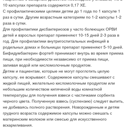
10 капсулах препарата содержится 0,17 ХЕ.
С профилактическими целями детям до 1 года по 1 капсуле 1
раз в сутки. Другим возрастным категориям по 1-2 капсулы 1-2
раза в сутки.
Для профилактики дисбактериозов у часто болеющих ОРВИ
детей и взрослых препарат применяют 10-15 дней 2-3 раза в
год. Для профилактики внутригоспитальных инфекций в
родильных домах и больницах препарат применяют 5-10 дней.
Бифидумбактерин форте® принимают внутрь во время приема
пищи, при необходимости независимо от приема пищи,
запивая водой или кисломолочным продуктом.
Детям и пациентам, которые не могут проглотить целую
капсулу, ее вскрывают. Содержимое капсулы смешивают с
жидкой пищей, желательно кисломолочным продуктом или
небольшим количеством кипяченой воды комнатной
температуры для получения взвеси с частичками сорбента
черного цвета. Полученную взвесь (суспензию) следует выпить,
не добиваясь полного растворения. Новорожденным и детям
грудного возраста содержимое капсулы можно смешать с
материнским молоком или смесью для искусственного
вскармливания.