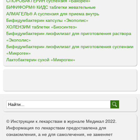
СПОРОБАКТЕРИН суспензия «Бакорен»
БИФИФОРМ® КИДС таблетки жевательные
АЛМАГЕЛЬ® А суспензия для приема внутрь
Бифидумбактерин капсулы «Экополис»
ХОЛЕНЗИМ таблетки «Биосинтез»
Бифидумбактерин лиофилизат для приготовления раствора
«Экополис»
Бифидумбактерин лиофилизат для приготовления суспензии
«Микроген»
Лактобактерин сухой «Микроген»
Ф
о
© Инструкции к лекарствам в журнале Медикал 2022.
р
Информация по лекарствам предоставлена для
ознакомления, а не для самолечения, не заменяет
м