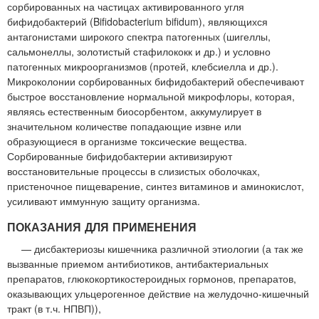
сорбированных на частицах активированного угля
бифидобактерий (Bifidobacterium bifidum), являющихся
антагонистами широкого спектра патогенных (шигеллы,
сальмонеллы, золотистый стафилококк и др.) и условно
патогенных микроорганизмов (протей, клебсиелла и др.).
Микроколонии сорбированных бифидобактерий обеспечивают
быстрое восстановление нормальной микрофлоры, которая,
являясь естественным биосорбентом, аккумулирует в
значительном количестве попадающие извне или
образующиеся в организме токсические вещества.
Сорбированные бифидобактерии активизируют
восстановительные процессы в слизистых оболочках,
пристеночное пищеварение, синтез витаминов и аминокислот,
усиливают иммунную защиту организма.
ПОКАЗАНИЯ ДЛЯ ПРИМЕНЕНИЯ
— дисбактериозы кишечника различной этиологии (а так же
вызванные приемом антибиотиков, антибактериальных
препаратов, глюкокортикостероидных гормонов, препаратов,
оказывающих ульцерогенное действие на желудочно-кишечный
тракт (в т.ч. НПВП)),