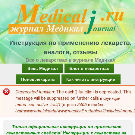
Перейти
к
основному
содержанию
Инструкция по применению лекарств,
аналоги, отзывы
Все о лекарствах в журнале Медикал
Г
Весь Медикал
Блог о лекарствах
л
Поиск лекарств
Как читать инструкции
а
Deprecated function
: The each() function is deprecated. This
Сообщение
в
message will be suppressed on further calls в функции
об
menu_set_active_trail()
(строка
2405
в файле
н
/var/www/admini/data/www/medicalj.ru/tabletki/includes/menu.i
ошибке
о
е
Только официальные инструкции по применению
лекарственных средств! Инструкции к лекарствам на