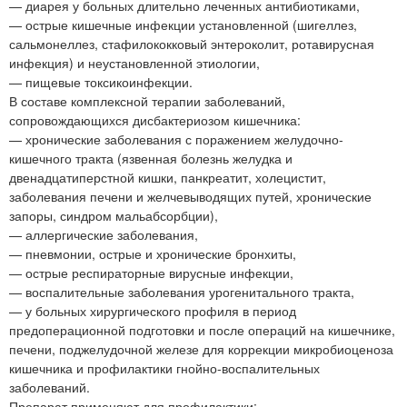
— диарея у больных длительно леченных антибиотиками,
— острые кишечные инфекции установленной (шигеллез,
сальмонеллез, стафилококковый энтероколит, ротавирусная
инфекция) и неустановленной этиологии,
— пищевые токсикоинфекции.
В составе комплексной терапии заболеваний,
сопровождающихся дисбактериозом кишечника:
— хронические заболевания с поражением желудочно-
кишечного тракта (язвенная болезнь желудка и
двенадцатиперстной кишки, панкреатит, холецистит,
заболевания печени и желчевыводящих путей, хронические
запоры, синдром мальабсорбции),
— аллергические заболевания,
— пневмонии, острые и хронические бронхиты,
— острые респираторные вирусные инфекции,
— воспалительные заболевания урогенитального тракта,
— у больных хирургического профиля в период
предоперационной подготовки и после операций на кишечнике,
печени, поджелудочной железе для коррекции микробиоценоза
кишечника и профилактики гнойно-воспалительных
заболеваний.
Препарат применяют для профилактики: