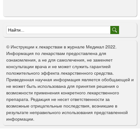
Ф
о
© Инструкции к лекарствам в журнале Медикал 2022.
р
Информация по лекарствам предоставлена для
ознакомления, а не для самолечения, не заменяет
м
консультации врача и не может служить гарантией
а
положительного эффекта лекарственного средства.
Приведенная научная информация является обобщающей и
п
не может быть использована для принятия решения о
о
возможности применения конкретного лекарственного
препарата. Редакция не несет ответственности за
и
возможные отрицательные последствия, возникшие в
с
результате неправильного использования представленной
информации.
к
а