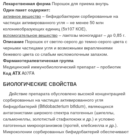
Лекарственная форма
Порошок для приема внутрь
Один пакет содержит:
активное вещество
– бифидобактерии сорбированные на
частицах активированного угля – не менее 50 млн
колониеобразующих единиц (5x107 КОЕ),
вспомогательное вещество
– лактозы моногидрат – до 0,85 г.
Описание
Порошок от светло-серого до темно-серого цвета с
черными частицами угля и возможными вкраплениями
бежевого цвета со слабым кисломолочным запахом.
Фармакотерапевтическая группа
Медицинский иммунобиологический препарат – пробиотик
Код ATX
A07FA
БИОЛОГИЧЕСКИЕ СВОЙСТВА
Действие препарата обусловлено высокой концентрацией
сорбированных на частицах активированного угля
бифидобактерий (Bifidobacterium bifidum), являющихся
антагонистами широкого спектра патогенных (шигеллы,
сальмонеллы, золотистый стафилококк и др.) и условно
патогенных микроорганизмов (протей, клебсиелла и др.).
Микроколонии сорбированных бифидобактерий обеспечивают