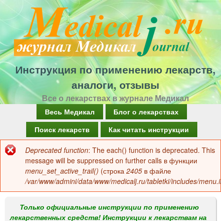
Перейти
к
основному
содержанию
Инструкция по применению лекарств,
аналоги, отзывы
Все о лекарствах в журнале Медикал
Г
Весь Медикал
Блог о лекарствах
л
Поиск лекарств
Как читать инструкции
а
Deprecated function
: The each() function is deprecated. This
Сообщение
в
message will be suppressed on further calls в функции
об
menu_set_active_trail()
(строка
2405
в файле
н
/var/www/admini/data/www/medicalj.ru/tabletki/includes/menu.i
ошибке
о
е
Только официальные инструкции по применению
лекарственных средств! Инструкции к лекарствам на