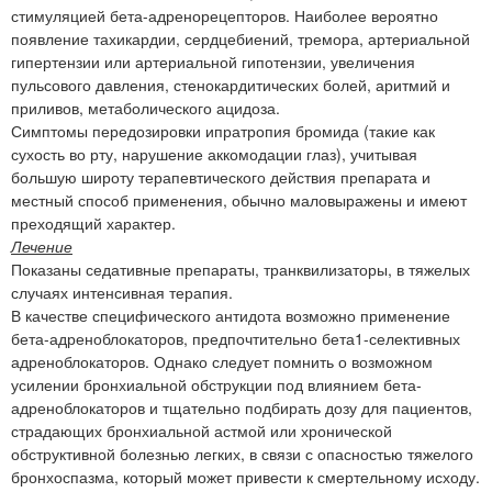
стимуляцией бета-адренорецепторов. Наиболее вероятно
появление тахикардии, сердцебиений, тремора, артериальной
гипертензии или артериальной гипотензии, увеличения
пульсового давления, стенокардитических болей, аритмий и
приливов, метаболического ацидоза.
Симптомы передозировки ипратропия бромида (такие как
сухость во рту, нарушение аккомодации глаз), учитывая
большую широту терапевтического действия препарата и
местный способ применения, обычно маловыражены и имеют
преходящий характер.
Лечение
Показаны седативные препараты, транквилизаторы, в тяжелых
случаях интенсивная терапия.
В качестве специфического антидота возможно применение
бета-адреноблокаторов, предпочтительно бета1-селективных
адреноблокаторов. Однако следует помнить о возможном
усилении бронхиальной обструкции под влиянием бета-
адреноблокаторов и тщательно подбирать дозу для пациентов,
страдающих бронхиальной астмой или хронической
обструктивной болезнью легких, в связи с опасностью тяжелого
бронхоспазма, который может привести к смертельному исходу.