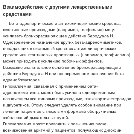
Взаимодействие с другими лекарственными
средствами
Бета-адренергические и антихолинергические средства,
ксантиновые производные (например, теофиллин) могут
усиливать бронхорасширяющее действие Беродуала Н.
Одновременное назначение других бета-адреномиметиков,
попадающих в системный кровоток антихолинергических
средств или ксантиновых производных (например, теофиллина)
может приводить к усилению побочных эффектов.
Возможно значительное ослабление бронхорасширяющего
действия Беродуала Н при одновременном назначении бета-
адреноблокаторов.
Гипокалиемия, связанная с применением бета-
адреномиметиков, может быть усилена одновременным
назначением ксантиновых производных, глюкокортикостероидов
и диуретиков. Этому следует уделять особое внимание при
лечении пациентов с тяжелыми формами обструктивных
заболеваний дыхательных путей.
Гипокалиемия может приводить к повышению риска
возникновения аритмий у пациентов, получающих дигоксин.