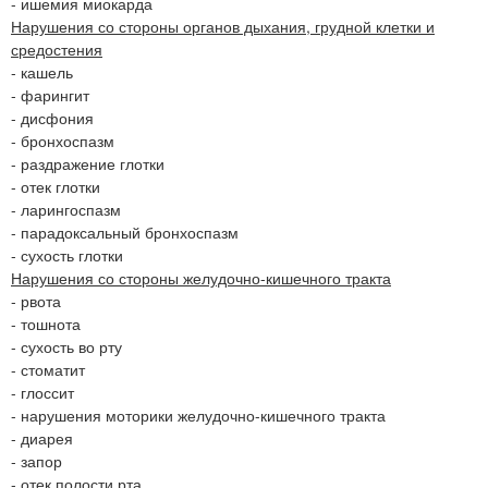
- ишемия миокарда
Нарушения со стороны органов дыхания, грудной клетки и
средостения
- кашель
- фарингит
- дисфония
- бронхоспазм
- раздражение глотки
- отек глотки
- ларингоспазм
- парадоксальный бронхоспазм
- сухость глотки
Нарушения со стороны желудочно-кишечного тракта
- рвота
- тошнота
- сухость во рту
- стоматит
- глоссит
- нарушения моторики желудочно-кишечного тракта
- диарея
- запор
- отек полости рта