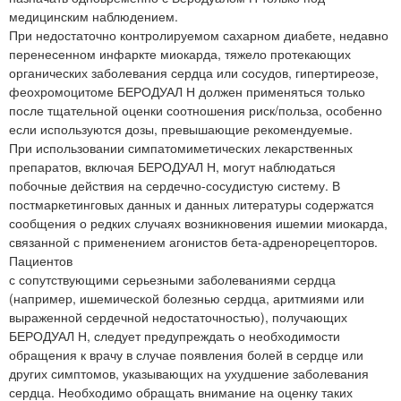
медицинским наблюдением.
При недостаточно контролируемом сахарном диабете, недавно
перенесенном инфаркте миокарда, тяжело протекающих
органических заболевания сердца или сосудов, гипертиреозе,
феохромоцитоме БЕРОДУАЛ Н должен применяться только
после тщательной оценки соотношения риск/польза, особенно
если используются дозы, превышающие рекомендуемые.
При использовании симпатомиметических лекарственных
препаратов, включая БЕРОДУАЛ Н, могут наблюдаться
побочные действия на сердечно-сосудистую систему. В
постмаркетинговых данных и данных литературы содержатся
сообщения о редких случаях возникновения ишемии миокарда,
связанной с применением агонистов бета-адренорецепторов.
Пациентов
с сопутствующими серьезными заболеваниями сердца
(например, ишемической болезнью сердца, аритмиями или
выраженной сердечной недостаточностью), получающих
БЕРОДУАЛ Н, следует предупреждать о необходимости
обращения к врачу в случае появления болей в сердце или
других симптомов, указывающих на ухудшение заболевания
сердца. Необходимо обращать внимание на оценку таких