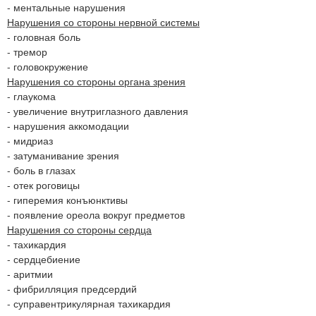
- ментальные нарушения
Нарушения со стороны нервной системы
- головная боль
- тремор
- головокружение
Нарушения со стороны органа зрения
- глаукома
- увеличение внутриглазного давления
- нарушения аккомодации
- мидриаз
- затуманивание зрения
- боль в глазах
- отек роговицы
- гиперемия конъюнктивы
- появление ореола вокруг предметов
Нарушения со стороны сердца
- тахикардия
- сердцебиение
- аритмии
- фибрилляция предсердий
- суправентрикулярная тахикардия