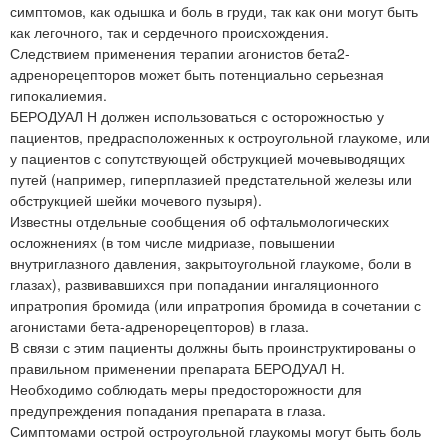
симптомов, как одышка и боль в груди, так как они могут быть
как легочного, так и сердечного происхождения.
Следствием применения терапии агонистов бета2-
адренорецепторов может быть потенциально серьезная
гипокалиемия.
БЕРОДУАЛ Н должен использоваться с осторожностью у
пациентов, предрасположенных к остроугольной глаукоме, или
у пациентов с сопутствующей обструкцией мочевыводящих
путей (например, гиперплазией предстательной железы или
обструкцией шейки мочевого пузыря).
Известны отдельные сообщения об офтальмологических
осложнениях (в том числе мидриазе, повышении
внутриглазного давления, закрытоугольной глаукоме, боли в
глазах), развивавшихся при попадании ингаляционного
ипратропия бромида (или ипратропия бромида в сочетании с
агонистами бета-адренорецепторов) в глаза.
В связи с этим пациенты должны быть проинструктированы о
правильном применении препарата БЕРОДУАЛ Н.
Необходимо соблюдать меры предосторожности для
предупреждения попадания препарата в глаза.
Симптомами острой остроугольной глаукомы могут быть боль