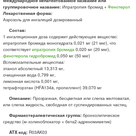
Международное непатентованное название или
группировочное название:
Ипратропия бромид +
Фенотерол
Лекарственная форма:
Аэрозоль для ингаляций дозированный
Состав:
1 ингаляционная доза содержит действующее вещество:
ипратропия бромида моногидрата 0,021 мг (21 мкг), что
соответствует
ипратропия бромида
0,020 мг (20 мкг),
фенотерола гидробромид
0,050 мг (50 мкг)
Вспомогательные вещества:
этанол абсолютный 13,313 мг,
очищенная вода 0,799 мг,
лимонная кислота 0,001 мг,
тетрафторэтан (HFA134a, пропеллент) 39,070 мг
Описание:
Прозрачная, бесцветная или слегка желтоватая,
или слегка жидкость, свободная от суспендированных частиц.
Фармакотерапевтическая группа:
бронхолитическое
средство (м-холиноблокатор + бета2-адреномиметик)
ATX код:
R03AK03