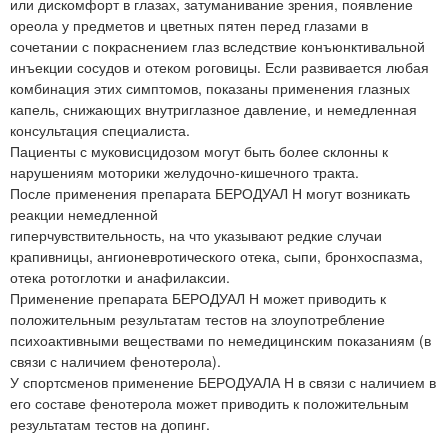
или дискомфорт в глазах, затуманивание зрения, появление
ореола у предметов и цветных пятен перед глазами в
сочетании с покраснением глаз вследствие конъюнктивальной
инъекции сосудов и отеком роговицы. Если развивается любая
комбинация этих симптомов, показаны применения глазных
капель, снижающих внутриглазное давление, и немедленная
консультация специалиста.
Пациенты с муковисцидозом могут быть более склонны к
нарушениям моторики желудочно-кишечного тракта.
После применения препарата БЕРОДУАЛ Н могут возникать
реакции немедленной
гиперчувствительность, на что указывают редкие случаи
крапивницы, ангионевротического отека, сыпи, бронхоспазма,
отека ротоглотки и анафилаксии.
Применение препарата БЕРОДУАЛ Н может приводить к
положительным результатам тестов на злоупотребление
психоактивными веществами по немедицинским показаниям (в
связи с наличием фенотерола).
У спортсменов применение БЕРОДУАЛА Н в связи с наличием в
его составе фенотерола может приводить к положительным
результатам тестов на допинг.