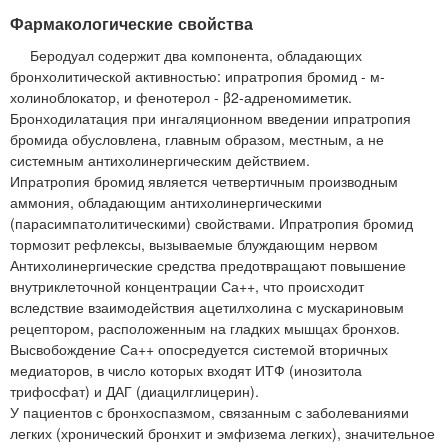
Фармакологические свойства
Беродуал содержит два компонента, обладающих
бронхолитической активностью: ипратропия бромид - м-
холиноблокатор, и фенотерол - β2-адреномиметик.
Бронходилатация при ингаляционном введении ипратропия
бромида обусловлена, главным образом, местным, а не
системным антихолинергическим действием.
Ипратропия бромид является четвертичным производным
аммония, обладающим антихолинергическими
(парасимпатолитическими) свойствами. Ипратропия бромид
тормозит рефлексы, вызываемые блуждающим нервом
Антихолинергические средства предотвращают повышение
внутриклеточной концентрации Са++, что происходит
вследствие взаимодействия ацетилхолина с мускариновым
рецептором, расположенным на гладких мышцах бронхов.
Высвобождение Са++ опосредуется системой вторичных
медиаторов, в число которых входят ИТФ (инозитола
трифосфат) и ДАГ (диацилглицерин).
У пациентов с бронхоспазмом, связанным с заболеваниями
легких (хронический бронхит и эмфизема легких), значительное