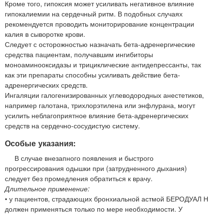
Кроме того, гипоксия может усиливать негативное влияние
гипокалиемии на сердечный ритм. В подобных случаях
рекомендуется проводить мониторирование концентрации
калия в сыворотке крови.
Следует с осторожностью назначать бета-адренергические
средства пациентам, получавшим ингибиторы
моноаминооксидазы и трициклические антидепрессанты, так
как эти препараты способны усиливать действие бета-
адренергических средств.
Ингаляции галогенизированных углеводородных анестетиков,
например галотана, трихлорэтилена или энфлурана, могут
усилить неблагоприятное влияние бета-адренергических
средств на сердечно-сосудистую систему.
Особые указания:
В случае внезапного появления и быстрого
прогрессирования одышки при (затрудненного дыхания)
следует без промедления обратиться к врачу.
Длительное применение:
• у пациентов, страдающих бронхиальной астмой БЕРОДУАЛ Н
должен применяться только по мере необходимости. У