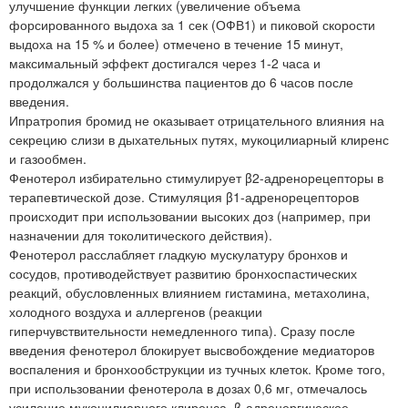
улучшение функции легких (увеличение объема
форсированного выдоха за 1 сек (ОФВ1) и пиковой скорости
выдоха на 15 % и более) отмечено в течение 15 минут,
максимальный эффект достигался через 1-2 часа и
продолжался у большинства пациентов до 6 часов после
введения.
Ипратропия бромид не оказывает отрицательного влияния на
секрецию слизи в дыхательных путях, мукоцилиарный клиренс
и газообмен.
Фенотерол избирательно стимулирует β2-адренорецепторы в
терапевтической дозе. Стимуляция β1-адренорецепторов
происходит при использовании высоких доз (например, при
назначении для токолитического действия).
Фенотерол расслабляет гладкую мускулатуру бронхов и
сосудов, противодействует развитию бронхоспастических
реакций, обусловленных влиянием гистамина, метахолина,
холодного воздуха и аллергенов (реакции
гиперчувствительности немедленного типа). Сразу после
введения фенотерол блокирует высвобождение медиаторов
воспаления и бронхообструкции из тучных клеток. Кроме того,
при использовании фенотерола в дозах 0,6 мг, отмечалось
усиление мукоцилиарного клиренса. β-адренергическое