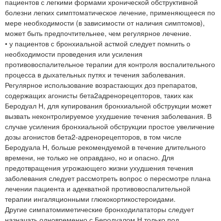
пациентов с легкими формами хронической обструктивной
болезни легких симптоматическое лечение, применяющееся по
мере необходимости (в зависимости от наличия симптомов),
может быть предпочтительнее, чем регулярное лечение.
• у пациентов с бронхиальной астмой следует помнить о
необходимости проведения или усиления
противовоспалительное терапии для контроля воспалительного
процесса в дыхательных путях и течения заболевания.
Регулярное использование возрастающих доз препаратов,
содержащих агонисты бета2адренорецепторов, таких как
Беродуал Н, для купирования бронхиальной обструкции может
вызвать неконтролируемое ухудшение течения заболевания. В
случае усиления бронхиальной обструкции простое увеличение
дозы агонистов бета2-адренорецепторов, в том числе
Беродуала Н, больше рекомендуемой в течение длительного
времени, не только не оправдано, но и опасно. Для
предотвращения угрожающего жизни ухудшения течения
заболевания следует рассмотреть вопрос о пересмотре плана
лечении пациента и адекватной противовоспалительной
терапии ингаляционными глюкокортикостероидами.
Другие симпатомиметические бронходилататоры следует
назначать одновременно с Беродуалом Н только под