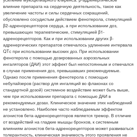
влияние препарата на сердечную деятельность, такое как
увеличение частоты и силы сердечных сокращений,
обусловлено сосудистым действием фенотерола, стимуляцией
β2-адренорецепторов сердца, а при использовании доз,
превышающих терапевтические, стимуляцией β1-
адренорецепторов. Как и при использовании других β-
адренергических препаратов отмечалось удлинение интервала
QTс при использовании высоких доз. При использовании
фенотерола с помощью дозированных аэрозольных
ингаляторов (ДАИ) этот эффект был непостоянным и отмечался
в случае применения доз, превышавших рекомендуемые.
Однако после применения фенотерола с помощью
небулайзеров (раствор для ингаляций во флаконах со
стандартной дозой) системное воздействие может быть выше,
чем при использовании препарата с помощью ДАИ в
рекомендуемых дозах. Клиническое значение этих наблюдений
не установлено. Наиболее часто наблюдаемым эффектом
агонистов бета-адренорецепторов является тремор. В отличие
от воздействий на гладкие мышцы бронхов, к системным
влияниям агонистов бета-адренорецепторов может развиваться
толерантность, клиническая значимость этого проявления не