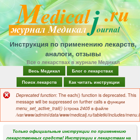
Перейти
к
основному
содержанию
Инструкция по применению лекарств,
аналоги, отзывы
Все о лекарствах в журнале Медикал
Г
Весь Медикал
Блог о лекарствах
л
Поиск лекарств
Как читать инструкции
а
Deprecated function
: The each() function is deprecated. This
Сообщение
в
message will be suppressed on further calls в функции
об
menu_set_active_trail()
(строка
2405
в файле
н
/var/www/admini/data/www/medicalj.ru/tabletki/includes/menu.i
ошибке
о
е
Только официальные инструкции по применению
лекарственных средств! Инструкции к лекарствам на