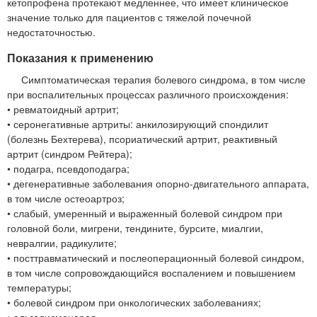
кетопрофена протекают медленнее, что имеет клиническое
значение только для пациентов с тяжелой почечной
недостаточностью.
Показания к применению
Симптоматическая терапия болевого синдрома, в том числе
при воспалительных процессах различного происхождения:
• ревматоидный артрит;
• серонегативные артриты: анкилозирующий спондилит
(болезнь Бехтерева), псориатический артрит, реактивный
артрит (синдром Рейтера);
• подагра, псевдоподагра;
• дегенеративные заболевания опорно-двигательного аппарата,
в том числе остеоартроз;
• слабый, умеренный и выраженный болевой синдром при
головной боли, мигрени, тендините, бурсите, миалгии,
невралгии, радикулите;
• посттравматический и послеоперационный болевой синдром,
в том числе сопровождающийся воспалением и повышением
температуры;
• болевой синдром при онкологических заболеваниях;
• альгодисменорея.