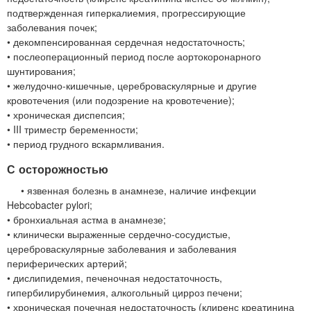
подтвержденная гиперкалиемия, прогрессирующие
заболевания почек;
• декомпенсированная сердечная недостаточность;
• послеоперационный период после аортокоронарного
шунтирования;
• желудочно-кишечные, цереброваскулярные и другие
кровотечения (или подозрение на кровотечение);
• хроническая диспепсия;
• III триместр беременности;
• период грудного вскармливания.
С осторожностью
• язвенная болезнь в анамнезе, наличие инфекции
Hebcobacter pylori;
• бронхиальная астма в анамнезе;
• клинически выраженные сердечно-сосудистые,
цереброваскулярные заболевания и заболевания
периферических артерий;
• дислипидемия, печеночная недостаточность,
гипербилирубинемия, алкогольный цирроз печени;
• хроническая почечная недостаточность (клиренс креатинина