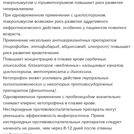
такролимусом и триметопримом
повышает риск развития
гиперкалиемии.
При одновременном применении с
циклоспорином,
такролимусом
возможен риск развития аддитивного
нефротоксического действия, особенно у пациентов пожилого
возраста.
Применение нескольких
антиагрегантных препаратов
(тирофибан, эптифибарид, абциксимаб, илопрост)
повышает
риск развития кровотечения.
Повышает концентрацию в плазме крови
сердечных
гликозидов, блокаторов «медленных» кальциевых каналов,
циклоспорина, метотрексата и дигоксина
.
Кетопрофен может усиливать действие
пероральных
гипогликемических и некоторых противосудорожных
препаратов (фенитоина)
.
Одновременное применение с
пробенецидом
значительно
снижает клиренс кетопрофена в плазме крови.
Нестероидные противовоспалительные препараты могут
уменьшать эффективность
мифепристона
. Прием
нестероидных противовоспалительных препаратов следует
начинать не ранее, чем через 8-12 дней после отмены