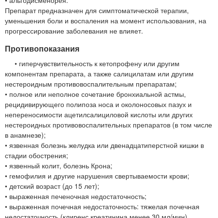
Препарат предназначен для симптоматической терапии,
уменьшения боли и воспаления на момент использования, на
прогрессирование заболевания не влияет.
Противопоказания
• гиперчувствительность к кетопрофену или другим
компонентам препарата, а также салицилатам или другим
нестероидным противовоспалительным препаратам;
• полное или неполное сочетание бронхиальной астмы,
рецидивирующего полипоза носа и околоносовых пазух и
непереносимости ацетилсалициловой кислоты или других
нестероидных противовоспалительных препаратов (в том числе
в анамнезе);
• язвенная болезнь желудка или двенадцатиперстной кишки в
стадии обострения;
• язвенный колит, болезнь Крона;
• гемофилия и другие нарушения свертываемости крови;
• детский возраст (до 15 лет);
• выраженная печеночная недостаточность;
• выраженная почечная недостаточность: тяжелая почечная
недостаточность (клиренс креатинина менее 30 мл/мин),