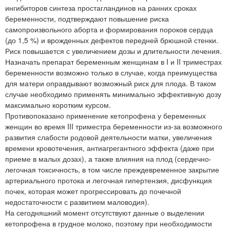
ингибиторов синтеза простагландинов на ранних сроках
беременности, подтверждают повышение риска
самопроизвольного аборта и формирования пороков сердца
(до 1,5 %) и врожденных дефектов передней брюшной стенки.
Риск повышается с увеличением дозы и длительности лечения.
Назначать препарат беременным женщинам в I и II триместрах
беременности возможно только в случае, когда преимущества
для матери оправдывают возможный риск для плода. В таком
случае необходимо применять минимально эффективную дозу
максимально коротким курсом.
Противопоказано применение кетопрофена у беременных
женщин во время III триместра беременности из-за возможного
развития слабости родовой деятельности матки, увеличения
времени кровотечения, антиагрегантного эффекта (даже при
приеме в малых дозах), а также влияния на плод (сердечно-
легочная токсичность, в том числе преждевременное закрытие
артериального протока и легочная гипертензия, дисфункция
почек, которая может прогрессировать до почечной
недостаточности с развитием маловодия).
На сегодняшний момент отсутствуют данные о выделении
кетопрофена в грудное молоко, поэтому при необходимости