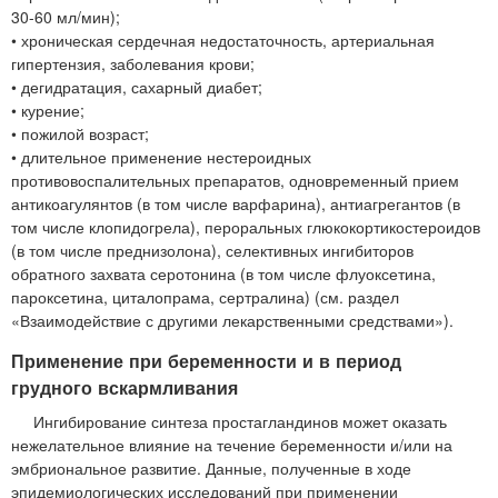
30-60 мл/мин);
• хроническая сердечная недостаточность, артериальная
гипертензия, заболевания крови;
• дегидратация, сахарный диабет;
• курение;
• пожилой возраст;
• длительное применение нестероидных
противовоспалительных препаратов, одновременный прием
антикоагулянтов (в том числе варфарина), антиагрегантов (в
том числе клопидогрела), пероральных глюкокортикостероидов
(в том числе преднизолона), селективных ингибиторов
обратного захвата серотонина (в том числе флуоксетина,
пароксетина, циталопрама, сертралина) (см. раздел
«Взаимодействие с другими лекарственными средствами»).
Применение при беременности и в период
грудного вскармливания
Ингибирование синтеза простагландинов может оказать
нежелательное влияние на течение беременности и/или на
эмбриональное развитие. Данные, полученные в ходе
эпидемиологических исследований при применении