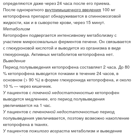
определяются даже через 24 часа после его приема.
После однократного
внутримышечного введения
100 мг
кетопрофена препарат обнаруживается в спинномозговой
жидкости, как и в сыворотке крови, через 15 минут.
Метаболизм
Кетопрофен подвергается интенсивному метаболизму с
участием микросомальных ферментов печени. Он связывается
с глюкуроновой кислотой и выводится из организма в виде
глюкуронида. Активных метаболитов кетопрофена нет.
Выведение
Период полувыведения кетопрофена составляет 2 часа. До 80
% кетопрофена выводится почками в течение 24 часов, в
основном (> 90 %) в форме глюкуронида кетопрофена, и около
10 % — через кишечник.
У пациентов с
почечной недостаточностью
кетопрофен
выводится медленнее, его период полувыведения
увеличивается на 1 час.
У пациентов с
печеночной недостаточностью
период
полувыведения увеличивается, поэтому возможно накопление
кетопрофена в тканях.
У пациентов
пожилого возраста
метаболизм и выведение