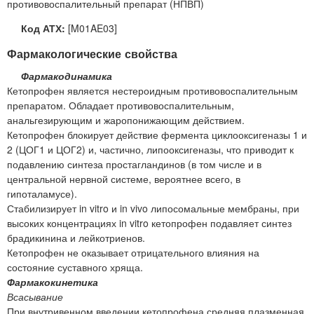
противовоспалительный препарат (НПВП)
Код АТХ:
[M01AE03]
Фармакологические свойства
Фармакодинамика
Кетопрофен является нестероидным противовоспалительным
препаратом. Обладает противовоспалительным,
анальгезирующим и жаропонижающим действием.
Кетопрофен блокирует действие фермента циклооксигеназы 1 и
2 (ЦОГ1 и ЦОГ2) и, частично, липооксигеназы, что приводит к
подавлению синтеза простагландинов (в том числе и в
центральной нервной системе, вероятнее всего, в
гипоталамусе).
Стабилизирует in vitro и in vivo липосомальные мембраны, при
высоких концентрациях in vitro кетопрофен подавляет синтез
брадикинина и лейкотриенов.
Кетопрофен не оказывает отрицательного влияния на
состояние суставного хряща.
Фармакокинетика
Всасывание
При
внутривенном введении
кетопрофена средняя плазменная