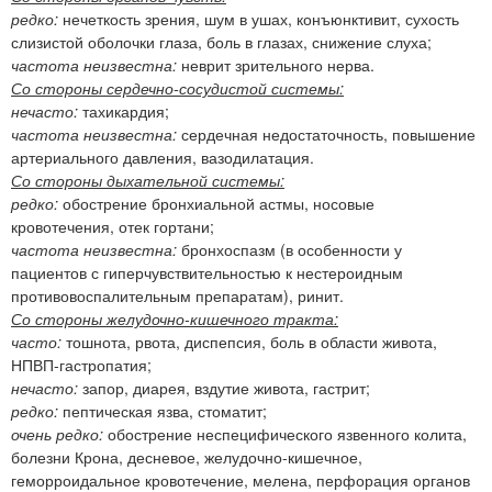
редко:
нечеткость зрения, шум в ушах, конъюнктивит, сухость
слизистой оболочки глаза, боль в глазах, снижение слуха;
частота неизвестна:
неврит зрительного нерва.
Со стороны сердечно-сосудистой системы:
нечасто:
тахикардия;
частота неизвестна:
сердечная недостаточность, повышение
артериального давления, вазодилатация.
Со стороны дыхательной системы:
редко:
обострение бронхиальной астмы, носовые
кровотечения, отек гортани;
частота неизвестна:
бронхоспазм (в особенности у
пациентов с гиперчувствительностью к нестероидным
противовоспалительным препаратам), ринит.
Со стороны желудочно-кишечного тракта:
часто:
тошнота, рвота, диспепсия, боль в области живота,
НПВП-гастропатия;
нечасто:
запор, диарея, вздутие живота, гастрит;
редко:
пептическая язва, стоматит;
очень редко:
обострение неспецифического язвенного колита,
болезни Крона, десневое, желудочно-кишечное,
геморроидальное кровотечение, мелена, перфорация органов