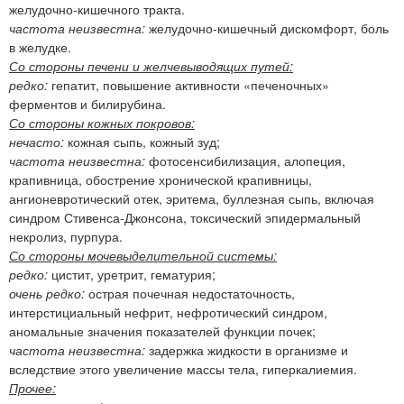
желудочно-кишечного тракта.
частота неизвестна:
желудочно-кишечный дискомфорт, боль
в желудке.
Со стороны печени и желчевыводящих путей:
редко:
гепатит, повышение активности «печеночных»
ферментов и билирубина.
Со стороны кожных покровов:
нечасто:
кожная сыпь, кожный зуд;
частота неизвестна:
фотосенсибилизация, алопеция,
крапивница, обострение хронической крапивницы,
ангионевротический отек, эритема, буллезная сыпь, включая
синдром Стивенса-Джонсона, токсический эпидермальный
некролиз, пурпура.
Со стороны мочевыделительной системы:
редко:
цистит, уретрит, гематурия;
очень редко:
острая почечная недостаточность,
интерстициальный нефрит, нефротический синдром,
аномальные значения показателей функции почек;
частота неизвестна:
задержка жидкости в организме и
вследствие этого увеличение массы тела, гиперкалиемия.
Прочее: