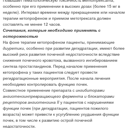
Повышает гематологическую токсичность
метотрексата
,
особенно при его применении в высоких дозах (более 15 мг в
неделю). Интервал времени между прекращением или началом
терапии кетопрофеном и приемом метотрексата должен
составлять не менее 12 часов.
Сочетания, которые необходимо применять с
осторожностью
На фоне терапии кетопрофеном пациенты, принимающие
диуретики
, особенно при развитии дегидратации, имеют более
высокий риск развития почечной недостаточности вследствие
снижения почечного кровотока, вызванного ингибированием
синтеза простагландинов. Перед началом применения
кетопрофена у таких пациентов следует провести
регидратационные мероприятия. После начала лечения
необходимо контролировать функцию почек.
Совместное применение препарата с
ингибиторами
ангиотензинпревращающего фермента и блокаторами
рецепторов ангиотензина II
у пациентов с нарушениями
функции почек (при дегидратации, пациентов пожилого
возраста) может привести к усугублению ухудшения функции
почек, в том числе к развитию острой почечной
недостаточности.