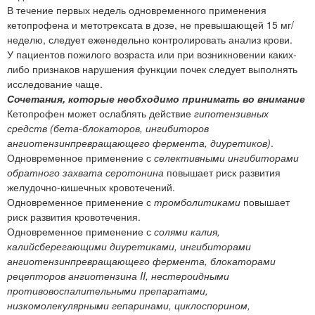
В течение первых недель одновременного применения
кетопрофена и метотрексата в дозе, не превышающей 15 мг/
неделю, следует еженедельно контролировать анализ крови.
У пациентов пожилого возраста или при возникновении каких-
либо признаков нарушения функции почек следует выполнять
исследование чаще.
Сочетания, которые необходимо принимать во внимание
Кетопрофен может ослаблять действие
гипотензивных
средств (бета-блокаторов, ингибиторов
ангиотензинпревращающего фермента, диуретиков)
.
Одновременное применение с
селективными ингибиторами
обратного захвата серотонина
повышает риск развития
желудочно-кишечных кровотечений.
Одновременное применение с
тромболитиками
повышает
риск развития кровотечения.
Одновременное применение с
солями калия,
калийсберегающими диуретиками, ингибиторами
ангиотензинпревращающего фермента, блокаторами
рецепторов ангиотензина II, нестероидными
противовоспалительными препаратами,
низкомолекулярными гепаринами, циклоспорином,