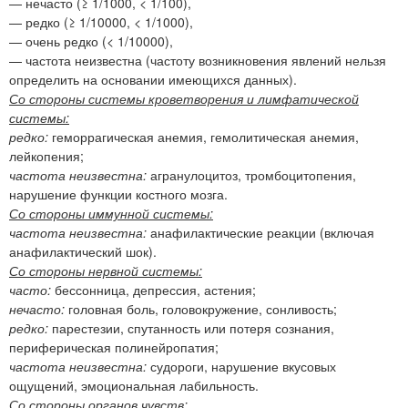
— нечасто (≥ 1/1000, < 1/100),
— редко (≥ 1/10000, < 1/1000),
— очень редко (< 1/10000),
— частота неизвестна (частоту возникновения явлений нельзя
определить на основании имеющихся данных).
Со стороны системы кроветворения и лимфатической
системы:
редко:
геморрагическая анемия, гемолитическая анемия,
лейкопения;
частота неизвестна:
агранулоцитоз, тромбоцитопения,
нарушение функции костного мозга.
Со стороны иммунной системы:
частота неизвестна:
анафилактические реакции (включая
анафилактический шок).
Со стороны нервной системы:
часто:
бессонница, депрессия, астения;
нечасто:
головная боль, головокружение, сонливость;
редко:
парестезии, спутанность или потеря сознания,
периферическая полинейропатия;
частота неизвестна:
судороги, нарушение вкусовых
ощущений, эмоциональная лабильность.
Со стороны органов чувств: