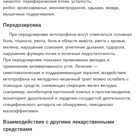
нечасто:
периферические отеки, усталость;
редко:
кровохарканье, менометроррагия, одышка, жажда,
мышечные подергивания.
Передозировка
При передозировке кетопрофена могут отмечаться головная
боль, тошнота, рвота, боль в области живота, рвота с кровью,
мелена, нарушение сознания, угнетение дыхания, судороги,
нарушение функции почек и почечная недостаточность.
При передозировке показано промывание желудка и
применение активированного угля. Лечение —
симптоматическая и поддерживающая терапия; воздействие
кетопрофена на желудочно-кишечный тракт можно ослабить с
помощью средств, снижающих секрецию желез желудка
(например, ингибиторов протонной помпы) и простагландинов,
мониторинг дыхательной и сердечно-сосудистой деятельности,
специфического антидота не обнаружено, гемодиализ
малоэффективен.
Взаимодействие с другими лекарственными
средствами