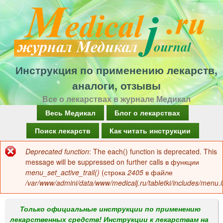
Перейти
к
основному
содержанию
Инструкция по применению лекарств,
аналоги, отзывы
Все о лекарствах в журнале Медикал
Г
Весь Медикал
Блог о лекарствах
л
Поиск лекарств
Как читать инструкции
а
Deprecated function
: The each() function is deprecated. This
Сообщение
в
message will be suppressed on further calls в функции
об
menu_set_active_trail()
(строка
2405
в файле
н
/var/www/admini/data/www/medicalj.ru/tabletki/includes/menu.i
ошибке
о
е
Только официальные инструкции по применению
лекарственных средств! Инструкции к лекарствам на