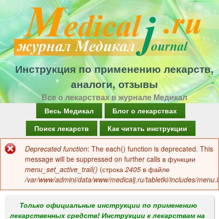
Перейти
к
основному
содержанию
Инструкция по применению лекарств,
аналоги, отзывы
Все о лекарствах в журнале Медикал
Г
Весь Медикал
Блог о лекарствах
л
Поиск лекарств
Как читать инструкции
а
Deprecated function
: The each() function is deprecated. This
Сообщение
в
message will be suppressed on further calls в функции
об
menu_set_active_trail()
(строка
2405
в файле
н
/var/www/admini/data/www/medicalj.ru/tabletki/includes/menu.i
ошибке
о
е
Только официальные инструкции по применению
лекарственных средств! Инструкции к лекарствам на