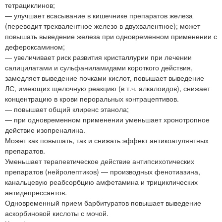
тетрациклинов;
— улучшает всасывание в кишечнике препаратов железа
(переводит трехвалентное железо в двухвалентное); может
повышать выведение железа при одновременном применении с
дефероксамином;
— увеличивает риск развития кристаллурии при лечении
салицилатами и сульфаниламидами короткого действия,
замедляет выведение почками кислот, повышает выведение
ЛС, имеющих щелочную реакцию (в т.ч. алкалоидов), снижает
концентрацию в крови пероральных контрацептивов.
— повышает общий клиренс этанола;
— при одновременном применении уменьшает хронотропное
действие изопреналина.
Может как повышать, так и снижать эффект антикоагулянтных
препаратов.
Уменьшает терапевтическое действие антипсихотических
препаратов (нейролептиков) — производных фенотиазина,
канальцевую реабсорбцию амфетамина и трициклических
антидепрессантов.
Одновременный прием барбитуратов повышает выведение
аскорбиновой кислоты с мочой.