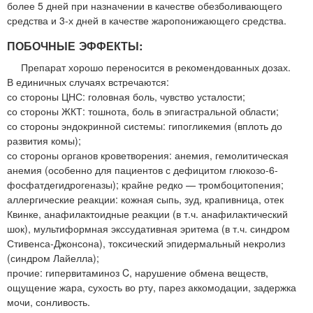
более 5 дней при назначении в качестве обезболивающего
средства и 3-х дней в качестве жаропонижающего средства.
ПОБОЧНЫЕ ЭФФЕКТЫ:
Препарат хорошо переносится в рекомендованных дозах.
В единичных случаях встречаются:
со стороны ЦНС: головная боль, чувство усталости;
со стороны ЖКТ: тошнота, боль в эпигастральной области;
со стороны эндокринной системы: гипогликемия (вплоть до
развития комы);
со стороны органов кроветворения: анемия, гемолитическая
анемия (особенно для пациентов с дефицитом глюкозо-6-
фосфатдегидрогеназы); крайне редко — тромбоцитопения;
аллергические реакции: кожная сыпь, зуд, крапивница, отек
Квинке, анафилактоидные реакции (в т.ч. анафилактический
шок), мультиформная экссудативная эритема (в т.ч. синдром
Стивенса-Джонсона), токсический эпидермальный некролиз
(синдром Лайелла);
прочие: гипервитаминоз C, нарушение обмена веществ,
ощущение жара, сухость во рту, парез аккомодации, задержка
мочи, сонливость.