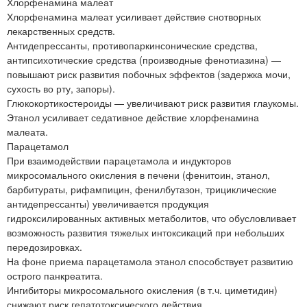
Хлорфенамина малеат
Хлорфенамина малеат усиливает действие снотворных
лекарственных средств.
Антидепрессанты, противопаркинсонические средства,
антипсихотические средства (производные фенотиазина) —
повышают риск развития побочных эффектов (задержка мочи,
сухость во рту, запоры).
Глюкокортикостероиды — увеличивают риск развития глаукомы.
Этанол усиливает седативное действие хлорфенамина
малеата.
Парацетамол
При взаимодействии парацетамола и индукторов
микросомального окисления в печени (фенитоин, этанол,
барбитураты, рифампицин, фенилбутазон, трициклические
антидепрессанты) увеличивается продукция
гидроксилированных активных метаболитов, что обусловливает
возможность развития тяжелых интоксикаций при небольших
передозировках.
На фоне приема парацетамола этанол способствует развитию
острого панкреатита.
Ингибиторы микросомального окисления (в т.ч. циметидин)
снижают риск гепатотоксического действия.