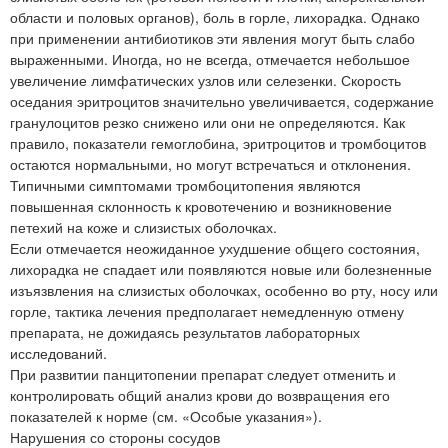
области и половых органов), боль в горле, лихорадка. Однако
при применении антибиотиков эти явления могут быть слабо
выраженными. Иногда, но не всегда, отмечается небольшое
увеличение лимфатических узлов или селезенки. Скорость
оседания эритроцитов значительно увеличивается, содержание
гранулоцитов резко снижено или они не определяются. Как
правило, показатели гемоглобина, эритроцитов и тромбоцитов
остаются нормальными, но могут встречаться и отклонения.
Типичными симптомами тромбоцитопения являются
повышенная склонность к кровотечению и возникновение
петехий на коже и слизистых оболочках.
Если отмечается неожиданное ухудшение общего состояния,
лихорадка не спадает или появляются новые или болезненные
изъязвления на слизистых оболочках, особенно во рту, носу или
горле, тактика лечения предполагает немедленную отмену
препарата, не дожидаясь результатов лабораторных
исследований.
При развитии панцитопении препарат следует отменить и
контролировать общий анализ крови до возвращения его
показателей к норме (см. «Особые указания»).
Нарушения со стороны сосудов