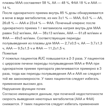
плазмы МАА составляет 58 %, АА — 48 %, ФАА 18 % и ААА —
14 %.
После однократного приема внутрь 85 % дозы обнаруживается
в моче в виде метаболитов, из них 3±1 % — МАА, 6±3 % — АА,
26±8 % — ААА и 23±4 % — ФАА. Почечный клиренс после
однократного приема 1 г метамизола натрия внутрь для МАА
равен 5±2 мл/мин, АА — 38±13 мл/мин, ААА — 61±8 мл/мин и
ФАА — 49±5 мл/мин. Соответствующие периоды
полувыведения из плазмы для МАА — 2,7±0,5 ч, АА — 3,7±1,3
ч, ААА — 9,5±1,5 ч и ФАА — 11,2±1,5 ч.
Пожилые
У пожилых пациентов AUC повышается в 2-3 раза. У пациентов
с циррозом печени периоды полувыведения МАА и ФАА при
однократном приеме препарата увеличиваются примерно в 3
раза, тогда как периоды полувыведения АА и ААА не следуют
той же закономерности. У таких пациентов следует избегать
применения высоких доз.
Нарушение функции почек
Согласно имеющимся данным, при почечной недостаточности
скорость выведения некоторых метаболитов (ААА и ФАА)
снижается. У таких пациентов следует избегать применения