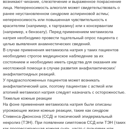
возникают чихание, слезотечение и выраженное покраснение
лица. Непереносимость алкоголя может свидетельствовать о
ранее неустановленном синдроме аспириновой астмы;
непереносимость или повышенная чувствительность к
красителям (например, к тартразину) или к консервантам
(например, к бензоату). Перед применением метамизола
натрия необходимо провести тщательный опрос пациента с
целью выявления анамнестических сведений.
В случае применения метамизола натрия у таких пациентов
необходимо строгое медицинское наблюдение за их
состоянием и необходимо иметь средства для оказания им
неотложной помощи в случае развития анафилактических/
анафилактоидных реакций.
У предрасположенных пациентов может возникать
анафилактический шок, поэтому пациентам с астмой или
атопией метамизол натрия следует назначать с осторожностью.
Тяжелые кожные реакции
На фоне применения метамизола натрия были описаны
угрожающие жизни кожные реакции, такие как синдром
Стивенса-Джонсона (ССД) и токсический эпидермальный
некролиз (ТЭН). При появлении симптомов ССД или ТЭН (таких
как прогрессирующая кожная сыпь, часто с пузырями или