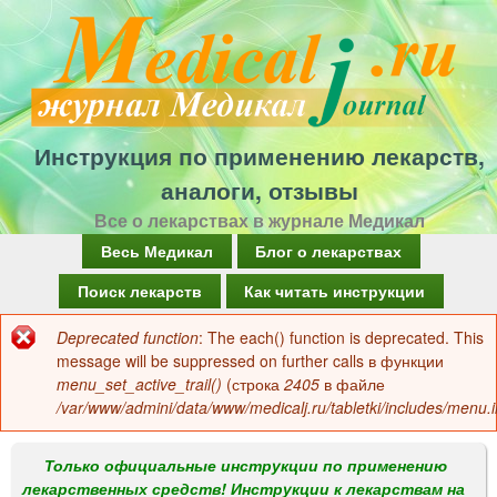
Перейти
к
основному
содержанию
Инструкция по применению лекарств,
аналоги, отзывы
Все о лекарствах в журнале Медикал
Г
Весь Медикал
Блог о лекарствах
л
Поиск лекарств
Как читать инструкции
а
Deprecated function
: The each() function is deprecated. This
Сообщение
в
message will be suppressed on further calls в функции
об
menu_set_active_trail()
(строка
2405
в файле
н
/var/www/admini/data/www/medicalj.ru/tabletki/includes/menu.i
ошибке
о
е
Только официальные инструкции по применению
лекарственных средств! Инструкции к лекарствам на