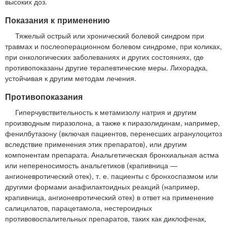
высоких доз.
Показания к применению
Тяжелый острый или хронический болевой синдром при
травмах и послеоперационном болевом синдроме, при коликах,
при онкологических заболеваниях и других состояниях, где
противопоказаны другие терапевтические меры. Лихорадка,
устойчивая к другим методам лечения.
Противопоказания
Гиперчувствительность к метамизолу натрия и другим
производным пиразолона, а также к пиразолидинам, например,
фенилбутазону (включая пациентов, перенесших агранулоцитоз
вследствие применения этик препаратов), или другим
компонентам препарата. Анальгетическая бронхиальная астма
или непереносимость анальгетиков (крапивница —
ангионевротический отек), т. е. пациенты с бронхоспазмом или
другими формами анафилактоидных реакций (например,
крапивница, ангионевротический отек) в ответ на применение
салицилатов, парацетамола, нестероидных
противовоспалительных препаратов, таких как диклофенак,