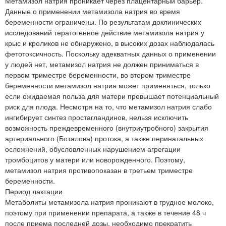
Метамизол натрия проникает через плацентарный барьер.
Данные о применении метамизола натрия во время
беременности ограничены. По результатам доклинических
исследований тератогенное действие метамизола натрия у
крыс и кроликов не обнаружено, в высоких дозах наблюдалась
фетотоксичность. Поскольку адекватных данных о применении
у людей нет, метамизол натрия не должен приниматься в
первом триместре беременности, во втором триместре
беременности метамизол натрия может применяться, только
если ожидаемая польза для матери превышает потенциальный
риск для плода. Несмотря на то, что метамизол натрия слабо
ингибирует синтез простагландинов, нельзя исключить
возможность преждевременного (внутриутробного) закрытия
артериального (Боталова) протока, а также перинатальных
осложнений, обусловленных нарушением агрегации
тромбоцитов у матери или новорожденного. Поэтому,
метамизол натрия противопоказан в третьем триместре
беременности.
Период лактации
Метаболиты метамизола натрия проникают в грудное молоко,
поэтому при применении препарата, а также в течение 48 ч
после приема последней дозы, необходимо прекратить