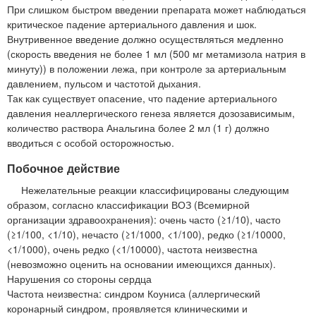
При слишком быстром введении препарата может наблюдаться
критическое падение артериального давления и шок.
Внутривенное введение должно осуществляться медленно
(скорость введения не более 1 мл (500 мг метамизола натрия в
минуту)) в положении лежа, при контроле за артериальным
давлением, пульсом и частотой дыхания.
Так как существует опасение, что падение артериального
давления неаллергического генеза является дозозависимым,
количество раствора Анальгина более 2 мл (1 г) должно
вводиться с особой осторожностью.
Побочное действие
Нежелательные реакции классифицированы следующим
образом, согласно классификации ВОЗ (Всемирной
организации здравоохранения): очень часто (≥1/10), часто
(≥1/100, <1/10), нечасто (≥1/1000, <1/100), редко (≥1/10000,
<1/1000), очень редко (<1/10000), частота неизвестна
(невозможно оценить на основании имеющихся данных).
Нарушения со стороны сердца
Частота неизвестна: синдром Коуниса (аллергический
коронарный синдром, проявляется клиническими и