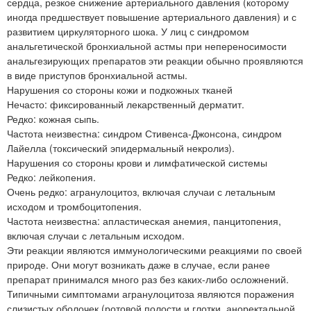
сердца, резкое снижение артериального давления (которому
иногда предшествует повышение артериального давления) и с
развитием циркуляторного шока. У лиц с синдромом
анальгетической бронхиальной астмы при непереносимости
анальгезирующих препаратов эти реакции обычно проявляются
в виде приступов бронхиальной астмы.
Нарушения со стороны кожи и подкожных тканей
Нечасто: фиксированный лекарственный дерматит.
Редко: кожная сыпь.
Частота неизвестна: синдром Стивенса-Джонсона, синдром
Лайелла (токсический эпидермальный некролиз).
Нарушения со стороны крови и лимфатической системы
Редко: лейкопения.
Очень редко: агранулоцитоз, включая случаи с летальным
исходом и тромбоцитопения.
Частота неизвестна: апластическая анемия, панцитопения,
включая случаи с летальным исходом.
Эти реакции являются иммунологическими реакциями по своей
природе. Они могут возникать даже в случае, если ранее
препарат принимался много раз без каких-либо осложнений.
Типичными симптомами агранулоцитоза являются поражения
слизистых оболочек (ротовой полости и глотки, аноректальной