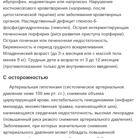
ибупрофен, индометацин или напроксен. Нарушение
костномозгового кроветворения (например, после
цитостатической терапии) или заболевания кроветворных
органов. Наследственный дефицит глюкозо-6-
фосфатдегидрогеназы (гемолиз). Острая интермиттирующая
печеночная порфирия (риск развития приступа порфирии).
Острая почечная или печеночная недостаточность.
Беременность и период грудного вскармливания.
Младенческий возраст (до 3-х месяцев или с массой тела
менее 5 кг). Грудные дети в возрасте от 3 до 12 месяцев
(противопоказание только для внутривенного введения).
С осторожностью
Артериальная гипотензия (систолическое артериальное
давление ниже 100 мм рт. ст.), снижение объема
циркулирующей крови, нестабильность гемодинамики (инфаркт
миокарда, множественная травма, начинающийся шок),
начинающаяся сердечная недостаточность, высокая лихорадка
(повышенный риск резкого снижения артериального давления).
Заболевания, при которых значительное снижение
артериального давления может обладать повышенной