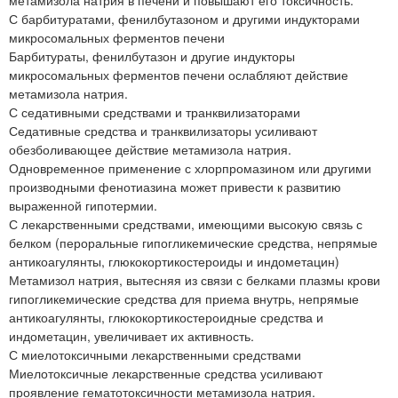
метамизола натрия в печени и повышают его токсичность.
С барбитуратами, фенилбутазоном и другими индукторами
микросомальных ферментов печени
Барбитураты, фенилбутазон и другие индукторы
микросомальных ферментов печени ослабляют действие
метамизола натрия.
С седативными средствами и транквилизаторами
Седативные средства и транквилизаторы усиливают
обезболивающее действие метамизола натрия.
Одновременное применение с хлорпромазином или другими
производными фенотиазина может привести к развитию
выраженной гипотермии.
С лекарственными средствами, имеющими высокую связь с
белком (пероральные гипогликемические средства, непрямые
антикоагулянты, глюкокортикостероиды и индометацин)
Метамизол натрия, вытесняя из связи с белками плазмы крови
гипогликемические средства для приема внутрь, непрямые
антикоагулянты, глюкокортикостероидные средства и
индометацин, увеличивает их активность.
С миелотоксичными лекарственными средствами
Миелотоксичные лекарственные средства усиливают
проявление гематотоксичности метамизола натрия.