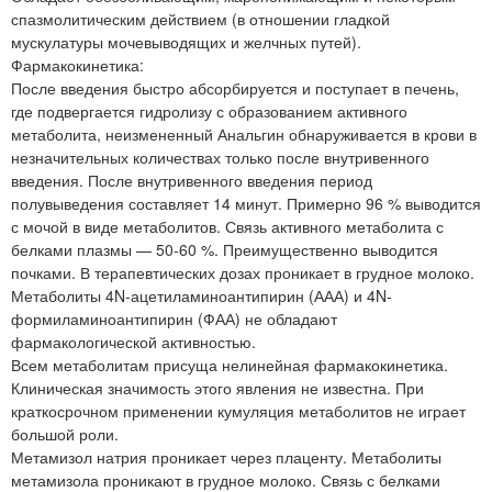
спазмолитическим действием (в отношении гладкой
мускулатуры мочевыводящих и желчных путей).
Фармакокинетика:
После введения быстро абсорбируется и поступает в печень,
где подвергается гидролизу с образованием активного
метаболита, неизмененный Анальгин обнаруживается в крови в
незначительных количествах только после внутривенного
введения. После внутривенного введения период
полувыведения составляет 14 минут. Примерно 96 % выводится
с мочой в виде метаболитов. Связь активного метаболита с
белками плазмы — 50-60 %. Преимущественно выводится
почками. В терапевтических дозах проникает в грудное молоко.
Метаболиты 4N-ацетиламиноантипирин (ААА) и 4N-
формиламиноантипирин (ФАА) не обладают
фармакологической активностью.
Всем метаболитам присуща нелинейная фармакокинетика.
Клиническая значимость этого явления не известна. При
краткосрочном применении кумуляция метаболитов не играет
большой роли.
Метамизол натрия проникает через плаценту. Метаболиты
метамизола проникают в грудное молоко. Связь с белками