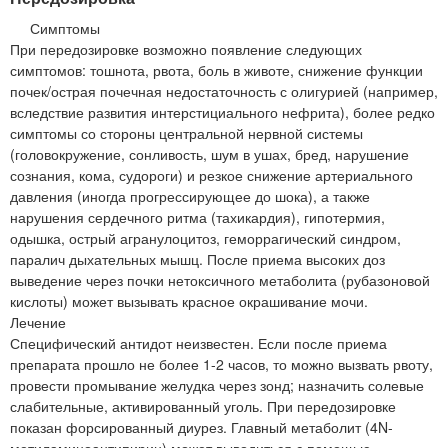
Симптомы
При передозировке возможно появление следующих
симптомов: тошнота, рвота, боль в животе, снижение функции
почек/острая почечная недостаточность с олигурией (например,
вследствие развития интерстициального нефрита), более редко
симптомы со стороны центральной нервной системы
(головокружение, сонливость, шум в ушах, бред, нарушение
сознания, кома, судороги) и резкое снижение артериального
давления (иногда прогрессирующее до шока), а также
нарушения сердечного ритма (тахикардия), гипотермия,
одышка, острый агранулоцитоз, геморрагический синдром,
паралич дыхательных мышц. После приема высоких доз
выведение через почки нетоксичного метаболита (рубазоновой
кислоты) может вызывать красное окрашивание мочи.
Лечение
Специфический антидот неизвестен. Если после приема
препарата прошло не более 1-2 часов, то можно вызвать рвоту,
провести промывание желудка через зонд; назначить солевые
слабительные, активированный уголь. При передозировке
показан форсированный диурез. Главный метаболит (4N-
метиламиноантипирин) может выводиться с помощью