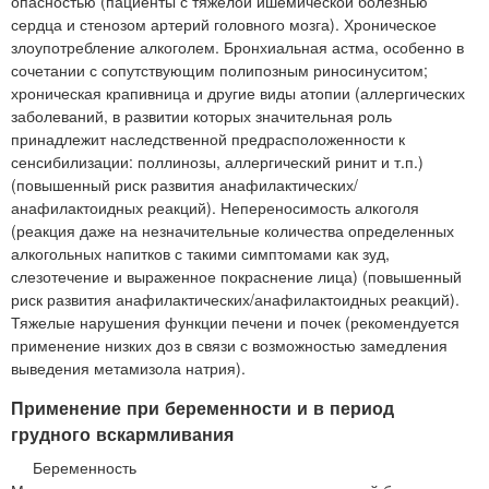
опасностью (пациенты с тяжелой ишемической болезнью
сердца и стенозом артерий головного мозга). Хроническое
злоупотребление алкоголем. Бронхиальная астма, особенно в
сочетании с сопутствующим полипозным риносинуситом;
хроническая крапивница и другие виды атопии (аллергических
заболеваний, в развитии которых значительная роль
принадлежит наследственной предрасположенности к
сенсибилизации: поллинозы, аллергический ринит и т.п.)
(повышенный риск развития анафилактических/
анафилактоидных реакций). Непереносимость алкоголя
(реакция даже на незначительные количества определенных
алкогольных напитков с такими симптомами как зуд,
слезотечение и выраженное покраснение лица) (повышенный
риск развития анафилактических/анафилактоидных реакций).
Тяжелые нарушения функции печени и почек (рекомендуется
применение низких доз в связи с возможностью замедления
выведения метамизола натрия).
Применение при беременности и в период
грудного вскармливания
Беременность