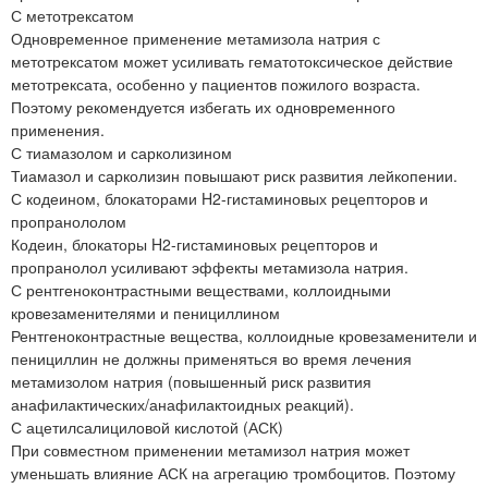
С метотрексатом
Одновременное применение метамизола натрия с
метотрексатом может усиливать гематотоксическое действие
метотрексата, особенно у пациентов пожилого возраста.
Поэтому рекомендуется избегать их одновременного
применения.
С тиамазолом и сарколизином
Тиамазол и сарколизин повышают риск развития лейкопении.
С кодеином, блокаторами H2-гистаминовых рецепторов и
пропранололом
Кодеин, блокаторы H2-гистаминовых рецепторов и
пропранолол усиливают эффекты метамизола натрия.
С рентгеноконтрастными веществами, коллоидными
кровезаменителями и пенициллином
Рентгеноконтрастные вещества, коллоидные кровезаменители и
пенициллин не должны применяться во время лечения
метамизолом натрия (повышенный риск развития
анафилактических/анафилактоидных реакций).
С ацетилсалициловой кислотой (АСК)
При совместном применении метамизол натрия может
уменьшать влияние АСК на агрегацию тромбоцитов. Поэтому