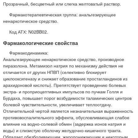
Прозрачный, бесцветный или слегка желтоватый раствор.
Фармакотерапевтическая группа: анальгезирующее
ненаркотическое средство.
Код АТХ: N02BB02.
Фармакологические свойства
Фармакодинамика:
Анальгезирующее ненаркотическое средство, производное
пиразолона. Метамизол натрия по механизму действия не
отличается от других НПВП (селективно блокирует
циклооксигеназу и снижает образование простагландинов из
арахидоновой кислоты). Препятствует проведению болевых
экстра- и проприоцептивных импульсов по пучкам Голля и
Бурдаха, повышает порог возбудимости таламических центров
болевой чувствительности, увеличивает теплоотдачу.
Отличительной чертой является незначительная выраженность
противовоспалительного эффекта, обусловливающая слабое
влияние на водно-солевой обмен (задержка ионов натрия и
воды) и слизистую оболочку желудочно-кишечного тракта.
Обладает обезболивающим, жаропонижающим и некоторым