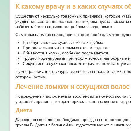
К какому врачу и в каких случаях 
Существуют несколько тревожных признаков, которые указы
ухудшения состояния волосяного покрова нужно показаться
избежать белее серьезных проблем со здоровьем.
Симптомы ломких волос, при которых необходима консульт
На ощупь волосы сухие, ломкие и грубые.
При расчесывании отламываются и падают.
Сбиваются в комки, особенно после мыться.
Трудно моделировать прическу – волосы непокорные и
Секущиеся и сухие кончики, которым не помогает увл
Нужно различать структуры вьющегося волоса от ломких во
осторожностью.
Лечение ломких и секущихся волос
Поврежденный волос нельзя восстановить полностью, как 
устранить причины, которые привели к повреждению струк
Диета
Для здоровых волос необходимо, прежде всего, полноценн
группы В. Даже небольшой их недостаток может вызвать у