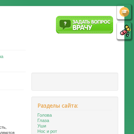
на
Разделы сайта:
Голова
Глаза
Уши
сть,
Нос и рот
вляются