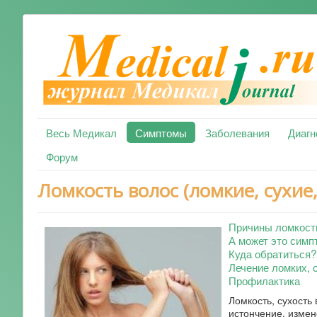
Весь Медикал
Симптомы
Заболевания
Диагн
Форум
Ломкость волос (ломкие, сухие
Причины ломкост
А может это симп
Куда обратиться?
Лечение ломких, 
Профилактика
Ломкость, сухость 
истончение, измен