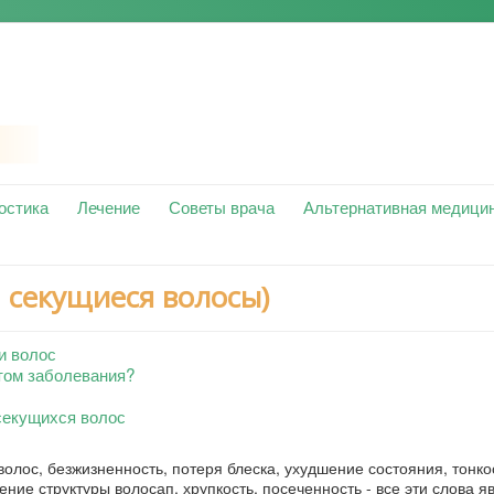
остика
Лечение
Советы врача
Альтернативная медици
, секущиеся волосы)
и волос
том заболевания?
секущихся волос
волос, безжизненность, потеря блеска, ухудшение состояния, тонко
ение структуры волосап, хрупкость, посеченность - все эти слова я