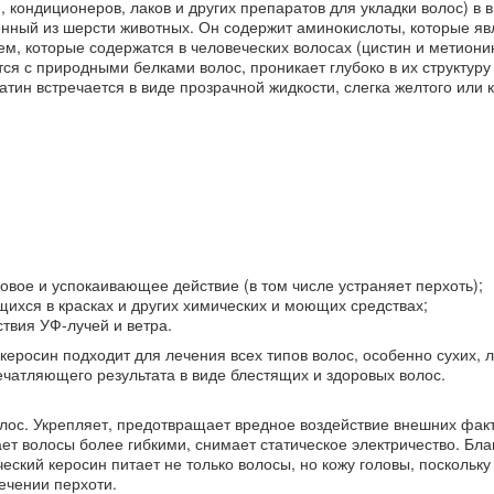
, кондиционеров, лаков и других препаратов для укладки волос) в 
енный из шерсти животных. Он содержит аминокислоты, которые я
м, которые содержатся в человеческих волосах (цистин и метионин
ся с природными белками волос, проникает глубоко в их структуру
атин встречается в виде прозрачной жидкости, слегка желтого или 
овое и успокаивающее действие (в том числе устраняет перхоть);
ихся в красках и других химических и моющих средствах;
ствия УФ-лучей и ветра.
керосин подходит для лечения всех типов волос, особенно сухих, 
ечатляющего результата в виде блестящих и здоровых волос.
олос. Укрепляет, предотвращает вредное воздействие внешних фак
ает волосы более гибкими, снимает статическое электричество. Бл
еский керосин питает не только волосы, но кожу головы, поскольку
ечении перхоти.