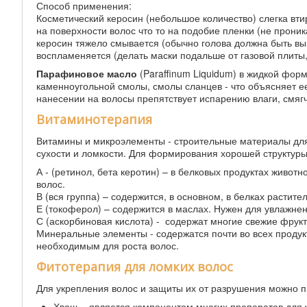
Способ применения:
Косметический керосин (небольшое количество) слегка вти
на поверхности волос что то на подобие пленки (не проник
керосин тяжело смывается (обычно голова должна быть вы
воспламеняется (делать маски подальше от газовой плиты,
Парафиновое масло
(Paraffinum Liquidum) в жидкой фор
каменноугольной смолы, смолы сланцев - что объясняет ее
нанесении на волосы препятствует испарению влаги, смягч
Витаминотерапия
Витамины и микроэлементы - строительные материалы для 
сухости и ломкости. Для формирования хорошей структуры
А - (ретинол, бета керотин) – в белковых продуктах живо
волос.
В (вся группа) – содержится, в основном, в белках растит
Е (токоферол) – содержится в маслах. Нужен для увлажне
С (аскорбиновая кислота) - содержат многие свежие фрук
Минеральные элементы - содержатся почти во всех продук
необходимым для роста волос.
Фитотерапия для ломких волос
Для укрепления волос и защиты их от разрушения можно 
Хвощ – является компонентом многих препаратов для 