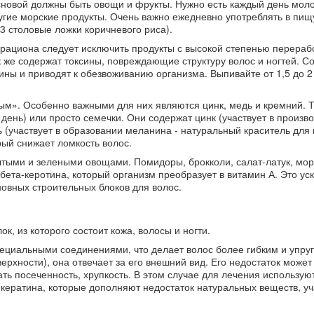
сновой должны быть овощи и фрукты. Нужно есть каждый день мол
ругие морские продукты. Очень важно ежедневно употреблять в пищу
3 столовые ложки коричневого риса).
 рациона следует исключить продукты с высокой степенью перерабо
к же содержат токсины, повреждающие структуру волос и ногтей. С
ины и приводят к обезвоживанию организма. Выпивайте от 1,5 до 2
м». Особенно важными для них являются цинк, медь и кремний. 
 день) или просто семечки. Они содержат цинк (участвует в произв
 (участвует в образовании меланина - натуральный краситель для 
рый снижает ломкость волос.
тыми и зелеными овощами. Помидоры, брокколи, салат-латук, мор
бета-керотина, который организм преобразует в витамин А. Это ус
овных строительных блоков для волос.
к, из которого состоит кожа, волосы и ногти.
пециальными соединениями, что делает волос более гибким и упруг
ерхности), она отвечает за его внешний вид. Его недостаток может
ь посеченность, хрупкость. В этом случае для лечения использую
кератина, которые дополняют недостаток натуральных веществ, у