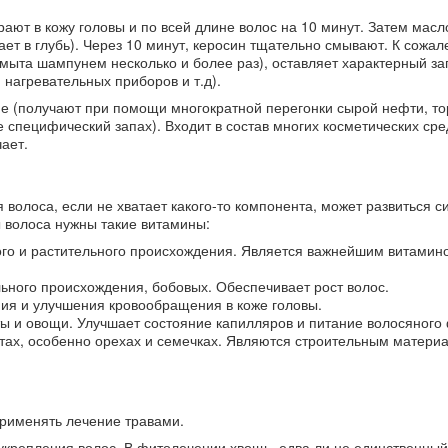
рают в кожу головы и по всей длине волос на 10 минут. Затем масл
ает в глубь). Через 10 минут, керосин тщательно смывают. К сожал
мыта шампунем несколько и более раз), оставляет характерный зап
 нагревательных приборов и т.д).
ме (получают при помощи многократной перегонки сырой нефти, т
 специфический запах). Входит в состав многих косметических сре
ает.
волоса, если не хватает какого-то компонента, может развиться 
 волоса нужны такие витамины:
тного и растительного происхождения. Является важнейшим витамин
ельного происхождения, бобовых. Обеспечивает рост волос.
ния и улучшения кровообращения в коже головы.
ты и овощи. Улучшает состояние капилляров и питание волосяного
тах, особенно орехах и семечках. Являются строительным матери
применять лечение травами.
укрепления волос. В фитолечении хвощь, едва ли не единственный