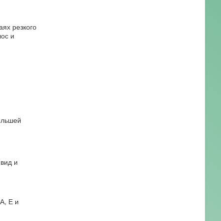
аях резкого
лос и
большей
вид и
А, Е и