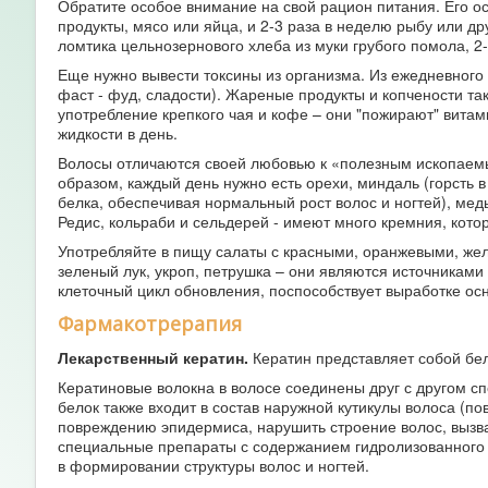
Обратите особое внимание на свой рацион питания. Его о
продукты, мясо или яйца, и 2-3 раза в неделю рыбу или д
ломтика цельнозернового хлеба из муки грубого помола, 2-
Еще нужно вывести токсины из организма. Из ежедневного
фаст - фуд, сладости). Жареные продукты и копчености та
употребление крепкого чая и кофе – они "пожирают" витам
жидкости в день.
Волосы отличаются своей любовью к «полезным ископаемы
образом, каждый день нужно есть орехи, миндаль (горсть в
белка, обеспечивая нормальный рост волос и ногтей), медь
Редис, кольраби и сельдерей - имеют много кремния, кото
Употребляйте в пищу салаты с красными, оранжевыми, жел
зеленый лук, укроп, петрушка – они являются источниками 
клеточный цикл обновления, поспособствует выработке осн
Фармакотрерапия
Лекарственный кератин.
Кератин представляет собой бело
Кератиновые волокна в волосе соединены друг с другом с
белок также входит в состав наружной кутикулы волоса (пов
повреждению эпидермиса, нарушить строение волос, вызват
специальные препараты с содержанием гидролизованного 
в формировании структуры волос и ногтей.