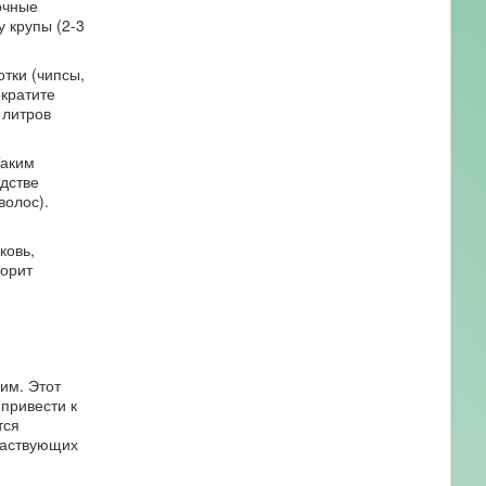
очные
 крупы (2-3
тки (чипсы,
ократите
 литров
Таким
одстве
волос).
ковь,
корит
им. Этот
 привести к
тся
частвующих