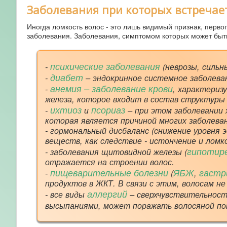
Заболевания при которых встречае
Иногда ломкость волос - это лишь видимый признак, перво
заболевания. Заболевания, симптомом которых может быть
психические заболевания
-
(неврозы, сильн
диабет
-
– эндокринное системное заболеван
анемия – заболевание крови
-
, характериз
железа, которое входит в состав структуры 
ихтиоз
псориаз
-
и
– при этом заболевании 
которая является причиной многих заболеван
- гормональный дисбаланс (снижение уровня 
веществ, как следствие - истончение и ломк
гипотир
- заболевания щитовидной железы (
отражается на строении волос.
пищеварительные болезни
ЯБЖ
гаст
-
(
,
продуктов в ЖКТ. В связи с этим, волосам 
аллергий
- все виды
– сверхчувствительност
высыпаниями, может поражать волосяной по