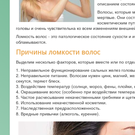
описанием состоян
Волосы, которые м
мертвые. Они сост
косметическим пут
головы и очень чувствительна ко всем изменениям внешне
Ломкость волос - это патологическое состояние сухости и 
обламываются.
Причины ломкости волос
Выделим несколько факторов, которые вместе или по отд
1. Неправильное функционирование сальных желез головы
2. Неправильное питание. Волосам нужен цинк, магний, же
секутся, теряют блеск.
3. Воздействие температур (солнце, мороз, фены, плойки,
4. Окрашивание волос (особенно при воздействии температ
5. Частое расчесывание некачественными гребнями и щет
6. Использование некачественной косметики.
7. Наследственная предрасположенность.
8. Вредные привычки (алкоголь, курение).