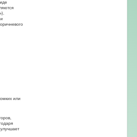
виде
вляются
).
 и
коричневого
ломких или
торов,
агодаря
 улучшает