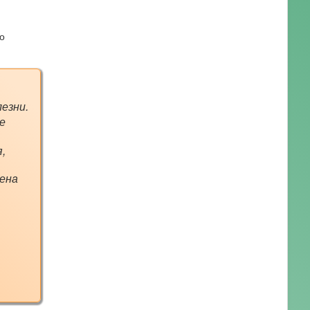
о
езни.
е
,
мена