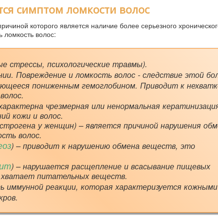
тся симптом ломкости волос
причиной которого является наличие более серьезного хроническог
 ломкость волос:
ые стрессы, психологические травмы).
ии. Повреждение и ломкость волос - следствие этой бол
ующееся пониженным гемоглобином. Приводит к нехватк
волос.
характерна чрезмерная или ненормальная кератинизация
ий кожи и волос.
эстрогена у женщин) – является причиной нарушения об
ость волос.
еоз
) – приводит к нарушению обмена веществ, это
рит
) – нарушается расщепление и всасывание пищевых
не хватает питательных веществ.
ь иммунной реакции, которая характеризуется кожными
кров.