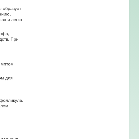
о образует
ению,
ах и легко
орфа,
дств. При
симптом
ом для
 фолликула.
алом
 вариант,