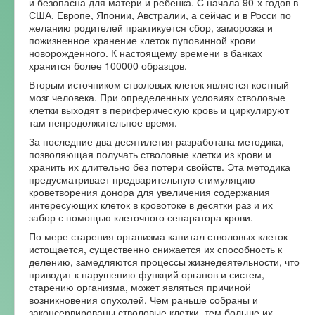
и безопасна для матери и ребенка. С начала 90-х годов в
США, Европе, Японии, Австралии, а сейчас и в Росси по
желанию родителей практикуется сбор, заморозка и
пожизненное хранение клеток пуповинной крови
новорожденного. К настоящему времени в банках
хранится более 100000 образцов.
Вторым источником стволовых клеток является костный
мозг человека. При определенных условиях стволовые
клетки выходят в периферическую кровь и циркулируют
там непродолжительное время.
За последние два десятилетия разработана методика,
позволяющая получать стволовые клетки из крови и
хранить их длительно без потери свойств. Эта методика
предусматривает предварительную стимуляцию
кроветворения донора для увеличения содержания
интересующих клеток в кровотоке в десятки раз и их
забор с помощью клеточного сепаратора крови.
По мере старения организма капитал стволовых клеток
истощается, существенно снижается их способность к
делению, замедляются процессы жизнедеятельности, что
приводит к нарушению функций органов и систем,
старению организма, может являться причиной
возникновения опухолей. Чем раньше собраны и
законсервированы стволовые клетки, тем больше их