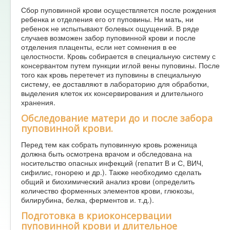
Сбор пуповинной крови осуществляется после рождения
ребенка и отделения его от пуповины. Ни мать, ни
ребенок не испытывают болевых ощущений. В ряде
случаев возможен забор пуповинной крови и после
отделения плаценты, если нет сомнения в ее
целостности. Кровь собирается в специальную систему с
консервантом путем пункции иглой вены пуповины. После
того как кровь перетечет из пуповины в специальную
систему, ее доставляют в лабораторию для обработки,
выделения клеток их консервирования и длительного
хранения.
Обследование матери до и после забора
пуповинной крови.
Перед тем как собрать пуповинную кровь роженица
должна быть осмотрена врачом и обследована на
носительство опасных инфекций (гепатит В и С, ВИЧ,
сифилис, гонорею и др.). Также необходимо сделать
общий и биохимический анализ крови (определить
количество форменных элементов крови, глюкозы,
билирубина, белка, ферментов и. т.д.).
Подготовка в криоконсервации
пуповинной крови и длительное