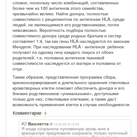
сложно, поскольку число комбинаций, составленных
более чем из 100 антигенов этого семейства,
чрезвычайно велико. Найти донора, полностью
совместимого с реципиентом по антигенам HLA, среди
людей, не являющимися его родственниками, почти
невозможно. Вероятность подбора полностью
совместимого донора среди родных братьев и сестер
составляет 1:4, так как гены HLA наследуются по законам
Менделя. При наследовании HLA - антигенов ребенок
получает по одному гену каждого локуса от обоих
родителей, т.е. половина антигенов тканевой
совместимости наследуется от матери и половина от
отца.
Таким образом, представленная программа сбора,
криоконсервирования и длительного хранения стволовых
кроветворных клеток поможет обеспечить донора и его
близких родственников «уникальными», доступными
только для них, стволовыми клетками, а также даст
возможность применения клеток в случае необходимости.
Комментарии
#2
Виолетта
15.03.2019 15:54
Я когда сохраняла пуповинную кровь мне в
криоцентре предложили сохранить только пупочный
канатик и саму пуповинную кровь. Плаценту не