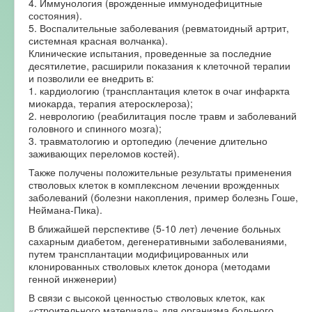
4. Иммунология (врожденные иммунодефицитные
состояния).
5. Воспалительные заболевания (ревматоидный артрит,
системная красная волчанка).
Клинические испытания, проведенные за последние
десятилетие, расширили показания к клеточной терапии
и позволили ее внедрить в:
1. кардиологию (трансплантация клеток в очаг инфаркта
миокарда, терапия атеросклероза);
2. неврологию (реабилитация после травм и заболеваний
головного и спинного мозга);
3. травматологию и ортопедию (лечение длительно
заживающих переломов костей).
Также получены положительные результаты применения
стволовых клеток в комплексном лечении врожденных
заболеваний (болезни накопления, пример болезнь Гоше,
Неймана-Пика).
В ближайшей перспективе (5-10 лет) лечение больных
сахарным диабетом, дегенеративными заболеваниями,
путем трансплантации модифицированных или
клонированных стволовых клеток донора (методами
генной инженерии)
В связи с высокой ценностью стволовых клеток, как
«строительного материала» для организма больного