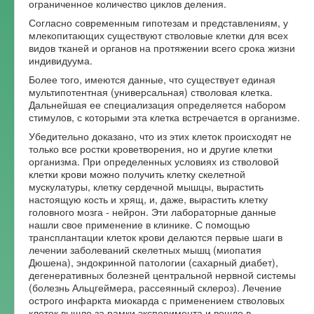
ограниченное количество циклов деления.
Форум
Согласно современным гипотезам и представлениям, у
млекопитающих существуют стволовые клетки для всех
видов тканей и органов на протяжении всего срока жизни
индивидуума.
Более того, имеются данные, что существует единая
мультипотентная (универсальная) стволовая клетка.
Дальнейшая ее специализация определяется набором
стимулов, с которыми эта клетка встречается в организме.
Убедительно доказано, что из этих клеток происходят не
только все ростки кроветворения, но и другие клетки
организма. При определенных условиях из стволовой
клетки крови можно получить клетку скелетной
мускулатуры, клетку сердечной мышцы, вырастить
настоящую кость и хрящ, и, даже, вырастить клетку
головного мозга - нейрон. Эти лабораторные данные
нашли свое применение в клинике. С помощью
трансплантации клеток крови делаются первые шаги в
лечении заболеваний скелетных мышц (миопатия
Дюшена), эндокринной патологии (сахарный диабет),
дегенеративных болезней центральной нервной системы
(болезнь Альцгеймера, рассеянный склероз). Лечение
острого инфаркта миокарда с применением стволовых
клеток вышло за рамки эксперимента и вошло в