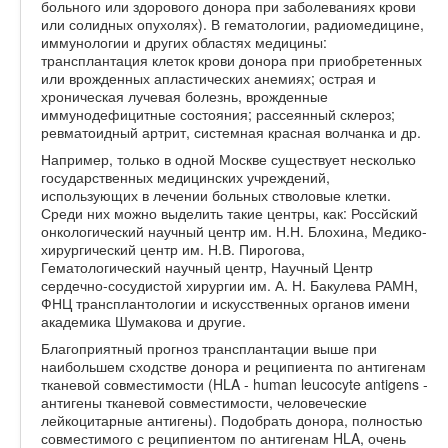
больного или здорового донора при заболеваниях крови
или солидных опухолях). В гематологии, радиомедицине,
иммунологии и других областях медицины:
трансплантация клеток крови донора при приобретенных
или врожденных апластических анемиях; острая и
хроническая лучевая болезнь, врожденные
иммунодефицитные состояния; рассеянный склероз;
ревматоидный артрит, системная красная волчанка и др.
Например, только в одной Москве существует несколько
государственных медицинских учреждений,
использующих в лечении больных стволовые клетки.
Среди них можно выделить такие центры, как: Россйский
онкологический научный центр им. Н.Н. Блохина, Медико-
хирургический центр им. Н.В. Пирогова,
Гематологический научный центр, Научный Центр
сердечно-сосудистой хирургии им. А. Н. Бакулева РАМН,
ФНЦ трансплантологии и искусственных органов имени
академика Шумакова и другие.
Благоприятный прогноз трансплантации выше при
наибольшем сходстве донора и реципиента по антигенам
тканевой совместимости (HLA - human leucocyte antigens -
антигены тканевой совместимости, человеческие
лейкоцитарные антигены). Подобрать донора, полностью
совместимого с реципиентом по антигенам HLA, очень