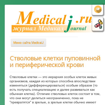
Меню сайта MedicalJ
Весь Медикал
Стволовые клетки пуповинной
и периферической крови
Симптомы
Заболевания
Стволовые клетки — это иерархия особых клеток живых
Диагностика
организмов, каждая из которых способна впоследствии
изменяться (дифференцироваться) особым образом (то
Лечение
есть получать специализацию и далее развиваться как
обычная клетка). Отличие стволовых клеток состоит в том,
Советы врача
что они могут делиться неограниченно, пока не
"превратятся" в зрелые, а зрелые клетки обычно имеют
Альтернативная медицина