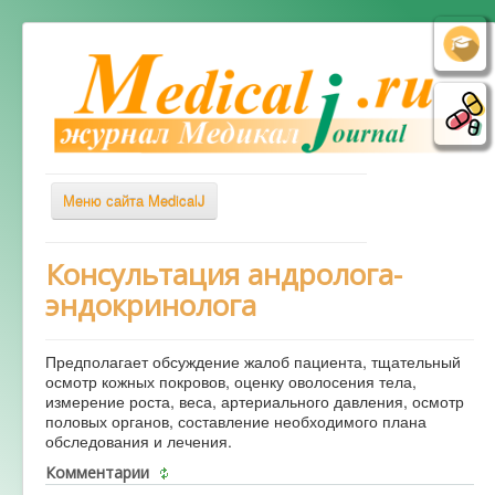
Меню сайта MedicalJ
Весь Медикал
Консультация андролога-
эндокринолога
Симптомы
Заболевания
Предполагает обсуждение жалоб пациента, тщательный
Диагностика
осмотр кожных покровов, оценку оволосения тела,
измерение роста, веса, артериального давления, осмотр
Лечение
половых органов, составление необходимого плана
обследования и лечения.
Советы врача
Комментарии
Альтернативная медицина