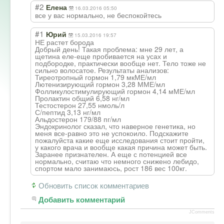
#2
Елена
16.03.2016 05:50
Форум
все у вас нормально, не беспокойтесь
#1
Юрий
15.03.2016 19:57
НЕ растет борода
Добрый день! Такая проблема: мне 29 лет, а
щетина еле-еще пробивается на усах и
подбородке, практически вообще нет. Тело тоже не
сильно волосатое. Результаты анализов:
Тиреотропный гормон 1,79 мкМЕ/мл
Лютенизирующий гормон 3,28 ММЕ/мл
Фолликулостимулирующий гормон 4,14 мМЕ/мл
Пролактин общий 6,58 нг/мл
Тестостерон 27,55 нмоль/л
С/пептид 3,13 нг/мл
Альдостерон 179/88 пг/мл
Эндокринолог сказал, что наверное генетика, но
меня все-равно это не успокоило. Подскажите
пожалуйста какие еще исследования стоит пройти,
у какого врача и вообще какая причина может быть.
Заранее признателен. А еще с потенцией все
нормально, считаю что немного снижено лебидо,
спортом мало занимаюсь, рост 186 вес 100кг.
Обновить список комментариев
Добавить комментарий
JComments