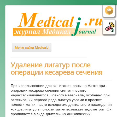
Меню сайта MedicalJ
Весь Медикал
Удаление лигатур после
операции кесарева сечения
Симптомы
Заболевания
При использовании для зашивания раны на матке при
Диагностика
операции кесарева сечения синтетического
нерассасывающегося шовного материала, особенно при
Лечение
завязывании первого ряда лигатур узлами в просвет
полости матки, часто вследствие длительного нахождения
Советы врача
концов лигатур в полости матки возникает эндометрит. Он
проявляется в виде длительных ациклических
Альтернативная медицина