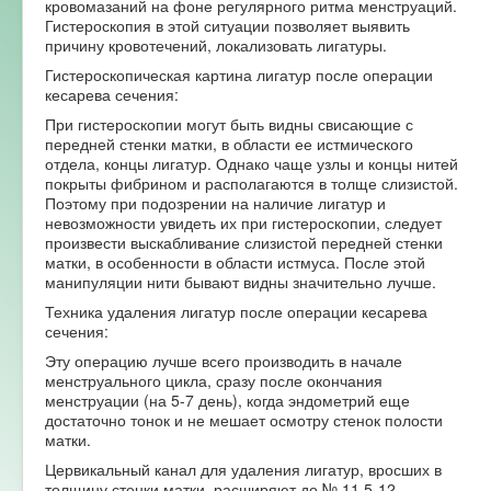
кровомазаний на фоне регулярного ритма менструаций.
Гистероскопия в этой ситуации позволяет выявить
Форум
причину кровотечений, локализовать лигатуры.
Гистероскопическая картина лигатур после операции
кесарева сечения:
При гистероскопии могут быть видны свисающие с
передней стенки матки, в области ее истмического
отдела, концы лигатур. Однако чаще узлы и концы нитей
покрыты фибрином и располагаются в толще слизистой.
Поэтому при подозрении на наличие лигатур и
невозможности увидеть их при гистероскопии, следует
произвести выскабливание слизистой передней стенки
матки, в особенности в области истмуса. После этой
манипуляции нити бывают видны значительно лучше.
Техника удаления лигатур после операции кесарева
сечения:
Эту операцию лучше всего производить в начале
менструального цикла, сразу после окончания
менструации (на 5-7 день), когда эндометрий еще
достаточно тонок и не мешает осмотру стенок полости
матки.
Цервикальный канал для удаления лигатур, вросших в
толщину стенки матки, расширяют до № 11,5-12