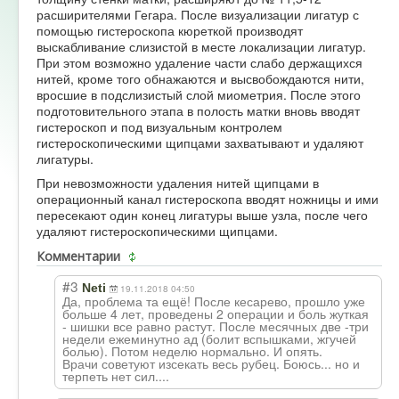
расширителями Гегара. После визуализации лигатур с
помощью гистероскопа кюреткой производят
выскабливание слизистой в месте локализации лигатур.
При этом возможно удаление части слабо держащихся
нитей, кроме того обнажаются и высвобождаются нити,
вросшие в подслизистый слой миометрия. После этого
подготовительного этапа в полость матки вновь вводят
гистероскоп и под визуальным контролем
гистероскопическими щипцами захватывают и удаляют
лигатуры.
При невозможности удаления нитей щипцами в
операционный канал гистероскопа вводят ножницы и ими
пересекают один конец лигатуры выше узла, после чего
удаляют гистероскопическими щипцами.
Комментарии
#3
Neti
19.11.2018 04:50
Да, проблема та ещё! После кесарево, прошло уже
больше 4 лет, проведены 2 операции и боль жуткая
- шишки все равно растут. После месячных две -три
недели ежеминутно ад (болит вспышками, жгучей
болью). Потом неделю нормально. И опять.
Врачи советуют изсекать весь рубец. Боюсь... но и
терпеть нет сил....