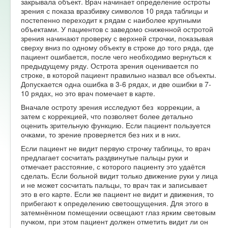
закрывала объект. Врач начинает определение остроты
зрения с показа вразбивку символов 10 ряда таблицы и
постепенно переходит к рядам с наиболее крупными
объектами. У пациентов с заведомо сниженной остротой
зрения начинают проверку с верхней строчки, показывая
сверху вниз по одному объекту в строке до того ряда, где
пациент ошибается, после чего необходимо вернуться к
предыдущему ряду. Острота зрения оценивается по
строке, в которой пациент правильно назвал все объекты.
Допускается одна ошибка в 3-6 рядах, и две ошибки в 7-
10 рядах, но это врач помечает в карте.
Вначале остроту зрения исследуют без коррекции, а
затем с коррекцией, что позволяет более детально
оценить зрительную функцию. Если пациент пользуется
очками, то зрение проверяется без них и в них.
Если пациент не видит первую строчку таблицы, то врач
предлагает сосчитать раздвинутые пальцы руки и
отмечает расстояние, с которого пациенту это удаётся
сделать. Если больной видит только движение руки у лица
и не может сосчитать пальцы, то врач так и записывает
это в его карте. Если же пациент не видит и движения, то
прибегают к определению светоощущения. Для этого в
затемнённом помещении освещают глаз ярким световым
пучком, при этом пациент должен отметить видит ли он