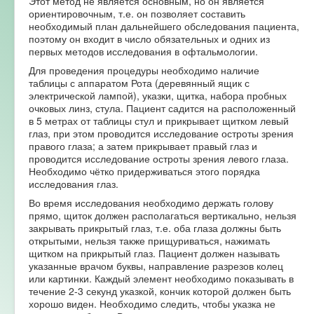
Этот метод не является основным, но он является
ориентировочным, т.е. он позволяет составить
необходимый план дальнейшего обследования пациента,
поэтому он входит в число обязательных и одних из
первых методов исследования в офтальмологии.
Для проведения процедуры необходимо наличие
таблицы с аппаратом Рота (деревянный ящик с
электрической лампой), указки, щитка, набора пробных
очковых линз, стула. Пациент садится на расположенный
в 5 метрах от таблицы стул и прикрывает щитком левый
глаз, при этом проводится исследование остроты зрения
правого глаза; а затем прикрывает правый глаз и
проводится исследование остроты зрения левого глаза.
Необходимо чётко придерживаться этого порядка
исследования глаз.
Во время исследования необходимо держать голову
прямо, щиток должен располагаться вертикально, нельзя
закрывать прикрытый глаз, т.е. оба глаза должны быть
открытыми, нельзя также прищуриваться, нажимать
щитком на прикрытый глаз. Пациент должен называть
указанные врачом буквы, направление разрезов колец
или картинки. Каждый элемент необходимо показывать в
течение 2-3 секунд указкой, кончик которой должен быть
хорошо виден. Необходимо следить, чтобы указка не