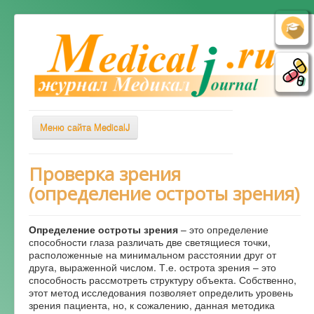
Меню сайта MedicalJ
Весь Медикал
Проверка зрения
(определение остроты зрения)
Симптомы
Заболевания
Определение остроты зрения
– это определение
Диагностика
способности глаза различать две светящиеся точки,
расположенные на минимальном расстоянии друг от
Лечение
друга, выраженной числом. Т.е. острота зрения – это
способность рассмотреть структуру объекта. Собственно,
Советы врача
этот метод исследования позволяет определить уровень
зрения пациента, но, к сожалению, данная методика
Альтернативная медицина