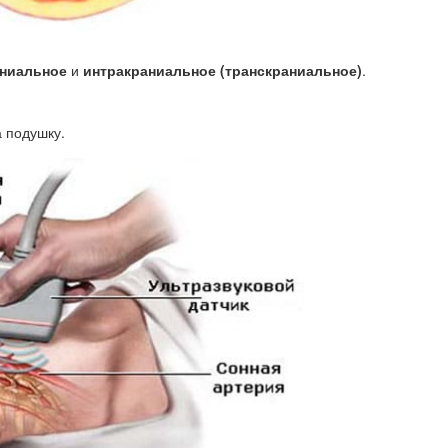
аниальное
и
интракраниальное (транскраниальное)
.
а подушку.