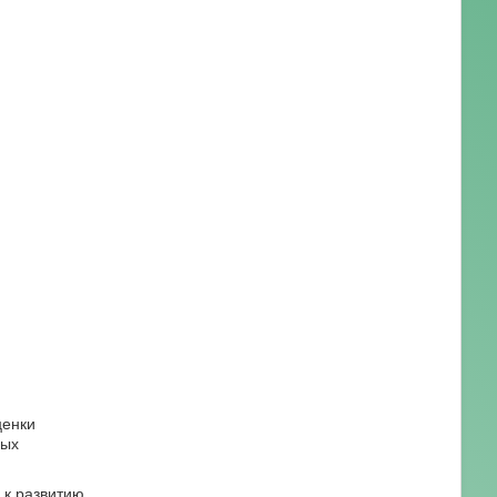
ценки
ных
 к развитию