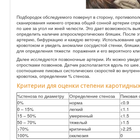
Подбородок обследуемого повернут в сторону, противопо
сканирования нижнего отрезка общей сонной артерии справ
по шее за угол ни жней челюсти. Это дает возможность вы
определить наличие атеросклеротических бляшек. После 
артерию, бифуркацию и каждую веточку. Использование ц
кровотоком и увидеть аномалии сосудистой стенки, бляшк
для определения тяжести поражения и его вероятного клин
Далее исследуются позвоночные артерии. Их можно увидет
отростками позвонков. Датчик располагается вдоль по шее.
соотношение пиковых систолических скоростей во внутре
кровотока, определении % стеноза.
Критерии для оценки степени каротидных
%стеноза по диаметру
Определение стеноза
Пиковая 
0%
норма
<0.9
0 – 15%
легкий
<1.1
15 – 50%
умеренный
<1.5
50 – 70%
тяжелый
>1.5
>70%
критичный
>2.25
100%
окклюзия
0