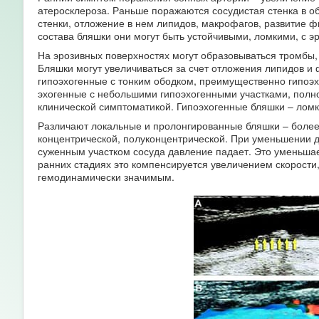
атеросклероза. Раньше поражаются сосудистая стенка в 
стенки, отложение в нем липидов, макрофагов, развитие ф
состава бляшки они могут быть устойчивыми, ломкими, с э
На эрозивных поверхностях могут образовываться тромбы,
Бляшки могут увеличиваться за счет отложения липидов и 
гипоэхогенные с тонким ободком, преимущественно гипо
эхогенные с небольшими гипоэхогенными участками, полно
клинической симптоматикой. Гипоэхогенные бляшки – лом
Различают локальные и пролонгированные бляшки – более 
концентрической, полуконцентрической. При уменьшении д
суженным участком сосуда давление падает. Это уменьша
ранних стадиях это компенсируется увеличением скорости,
гемодинамически значимым.