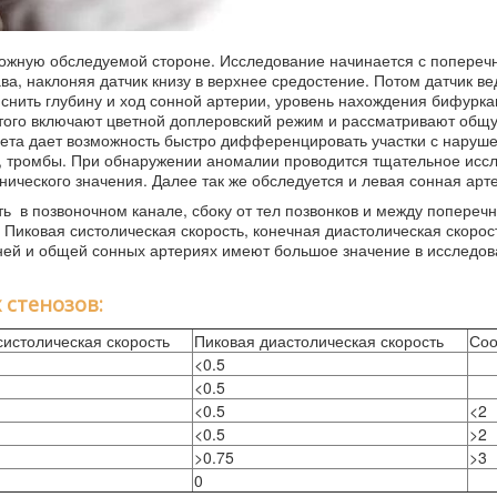
ложную обследуемой стороне. Исследование начинается с попереч
а, наклоняя датчик книзу в верхнее средостение. Потом датчик ве
яснить глубину и ход сонной артерии, уровень нахождения бифурка
этого включают цветной доплеровский режим и рассматривают общ
вета дает возможность быстро дифференцировать участки с наруш
и, тромбы. При обнаружении аномалии проводится тщательное исс
ического значения. Далее так же обследуется и левая сонная арт
ь в позвоночном канале, сбоку от тел позвонков и между попереч
 Пиковая систолическая скорость, конечная диастолическая скорос
нней и общей сонных артериях имеют большое значение в исследо
 стенозов:
систолическая скорость
Пиковая диастолическая скорость
Со
<0.5
<0.5
<0.5
<2
<0.5
>2
>0.75
>3
0