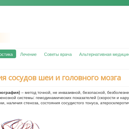
остика
Лечение
Советы врача
Альтернативная медици
я сосудов шеи и головного мозга
нография)
– метод точной, не инвазивной, безопасной, безболезн
венозной системы: гемодинамических показателей (скорости и нар
ки, наличия стеноза, состояния сосудистого тонуса, атеросклероти