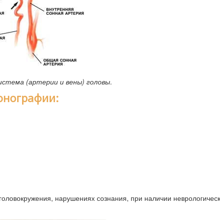
истема (артерии и вены) головы
.
онографии:
головокружения, нарушениях сознания, при наличии неврологичес