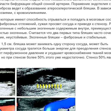
области бифуркации общей сонной артерии. Поражение эндотелия с
иброза ведет к образованию атеросклеротической бляшки. В завис
розиями, с кровоизлияниями.
 которые имеют способность отрываться и попадать в мозговые сос
фиброзных отложений, сужая просвет сосуда и приводя к стенозу. 
эхогенные с небольшим эхогенным содержимым внутри, преимущес
стью эхогенные. Считается что два первых типа бляшек часто соче
кие, неустойивые. Эхогенные бляшки – фиброзные и стабильные.
1,5 см. бляшка может занимать одну сторону сосуда, может быть
иаметра сосуда тратится больше энергии для преодоления стеноза
ет перфузионное давление и ухудшает кровоснабжение тканей мозг
 но при стенозе более 50% этого уже недостаточно. Стеноз 50% яв