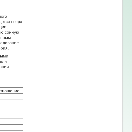
ного
дется вверх
ции,
ую сонную
енным
ледование
ерия.
ными
ть и
вании
отношение