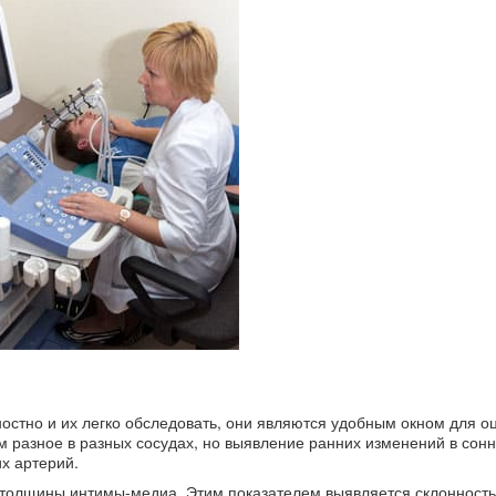
остно и их легко обследовать, они являются удобным окном для о
м разное в разных сосудах, но выявление ранних изменений в сон
х артерий.
толщины интимы-медиа. Этим показателем выявляется склонность