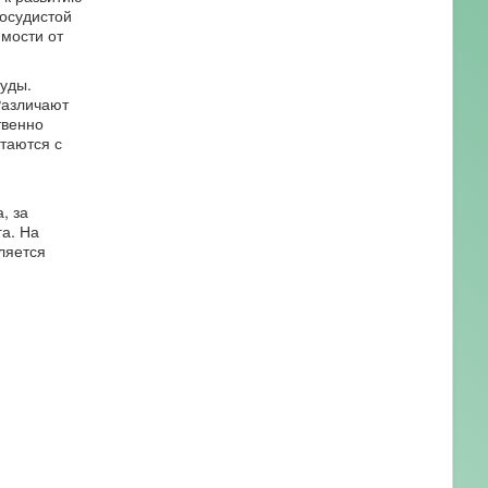
осудистой
имости от
уды.
Различают
твенно
таются с
, за
а. На
ляется