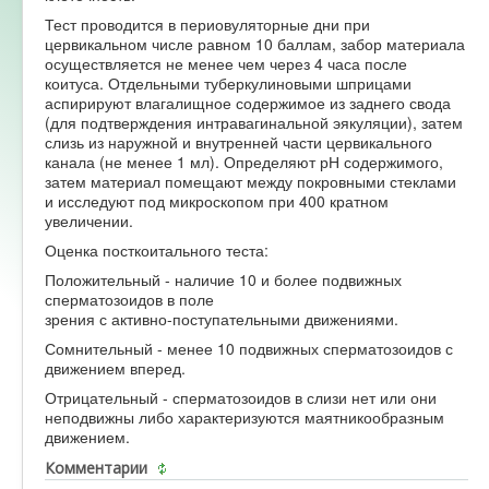
Тест проводится в периовуляторные дни при
Форум
цервикальном числе равном 10 баллам, забор материала
осуществляется не менее чем через 4 часа после
коитуса. Отдельными туберкулиновыми шприцами
аспирируют влагалищное содержимое из заднего свода
(для подтверждения интравагинальной эякуляции), затем
слизь из наружной и внутренней части цервикального
канала (не менее 1 мл). Определяют рН содержимого,
затем материал помещают между покровными стеклами
и исследуют под микроскопом при 400 кратном
увеличении.
Оценка посткоитального теста:
Положительный - наличие 10 и более подвижных
сперматозоидов в поле
зрения с активно-поступательными движениями.
Сомнительный - менее 10 подвижных сперматозоидов с
движением вперед.
Отрицательный - сперматозоидов в слизи нет или они
неподвижны либо характеризуются маятникообразным
движением.
Комментарии