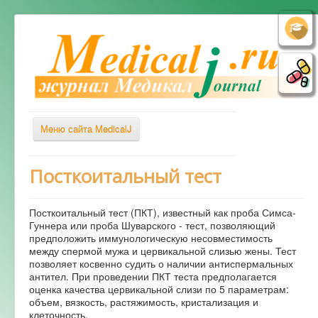
Меню сайта MedicalJ
Весь Медикал
Посткоитальный тест
Симптомы
Посткоитальный тест (ПКТ), известный как проба Симса-
Заболевания
Гуннера или проба Шуварского - тест, позволяющий
предположить иммунологическую несовместимость
Диагностика
между спермой мужа и цервикальной слизью жены. Тест
Лечение
позволяет косвенно судить о наличии антиспермальных
антител. При проведении ПКТ теста предполагается
Советы врача
оценка качества цервикальной слизи по 5 параметрам:
объем, вязкость, растяжимость, кристализация и
Альтернативная медицина
клеточность.