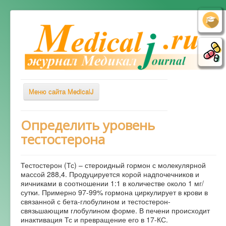
Меню сайта MedicalJ
Весь Медикал
Определить уровень
тестостерона
Симптомы
Заболевания
Тестостерон (Тс) – стероидный гормон с молекулярной
Диагностика
массой 288,4. Продуцируется корой надпочечников и
яичниками в соотношении 1:1 в количестве около 1 мг/
Лечение
сутки. Примерно 97-99% гормона циркулирует в крови в
связанной с бета-глобулином и тестостерон-
Советы врача
связьшающим глобулином форме. В печени происходит
инактивация Тс и превращение его в 17-КС.
Альтернативная медицина