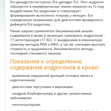
5α-дигидротестостсрона (5α-дигидро-Тс). Этот андроген
образуется в периферических тканях-мишенях из Тс под
воздействием 5α-редуктазы и стимулирует
формирование волосяного покрова у женщин. Его
определение незаменимо для диагностики врожденного
дефицита 5α-редуктазы.
Ранее широко применялся биохимический анализ
содержания в крови и экскреции суммарных андрогенов -
17-кетостероидов (17-КС). С внедрением в клиническую
практику методов РИА и ИФА, а так же, учитывая высокую
стоимость и трудоемкость биохимического метода,
последний становится лишним.
Показания к определению
содержания андрогенов в крови:
· выявление нарушений функций половых желез и
надпочечников;
· диагностика гирсутизма и вирилизма;
· синдром Клайнфельтера и другие хромосомные
заболевания;
· гипопитуитаризм;
· андрогенсинтезирующие опухоли яичников, почек и