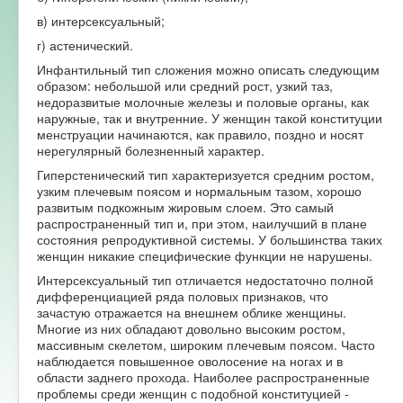
в) интерсексуальный;
Форум
г) астенический.
Инфантильный тип сложения можно описать следующим
образом: небольшой или средний рост, узкий таз,
недоразвитые молочные железы и половые органы, как
наружные, так и внутренние. У женщин такой конституции
менструации начинаются, как правило, поздно и носят
нерегулярный болезненный характер.
Гиперстенический тип характеризуется средним ростом,
узким плечевым поясом и нормальным тазом, хорошо
развитым подкожным жировым слоем. Это самый
распространенный тип и, при этом, наилучший в плане
состояния репродуктивной системы. У большинства таких
женщин никакие специфические функции не нарушены.
Интерсексуальный тип отличается недостаточно полной
дифференциацией ряда половых признаков, что
зачастую отражается на внешнем облике женщины.
Многие из них обладают довольно высоким ростом,
массивным скелетом, широким плечевым поясом. Часто
наблюдается повышенное оволосение на ногах и в
области заднего прохода. Наиболее распространенные
проблемы среди женщин с подобной конституцией -