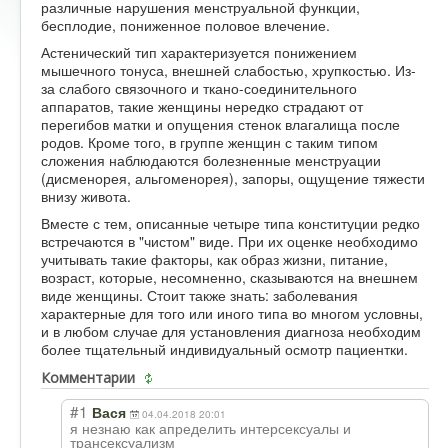
различные нарушения менструальной функции,
бесплодие, пониженное половое влечение.
Астенический тип характеризуется понижением
мышечного тонуса, внешней слабостью, хрупкостью. Из-
за слабого связочного и ткано-соединительного
аппаратов, такие женщины нередко страдают от
перегибов матки и опущения стенок влагалища после
родов. Кроме того, в группе женщин с таким типом
сложения наблюдаются болезненные менструации
(дисменорея, альгоменорея), запоры, ощущение тяжести
внизу живота.
Вместе с тем, описанные четыре типа конституции редко
встречаются в "чистом" виде. При их оценке необходимо
учитывать такие факторы, как образ жизни, питание,
возраст, которые, несомненно, сказываются на внешнем
виде женщины. Стоит также знать: заболевания
характерные для того или иного типа во многом условны,
и в любом случае для установления диагноза необходим
более тщательный индивидуальный осмотр пациентки.
Комментарии
#1
Вася
04.04.2018 20:01
я незнаю как апределить интерсексуалы и
трансексуализм