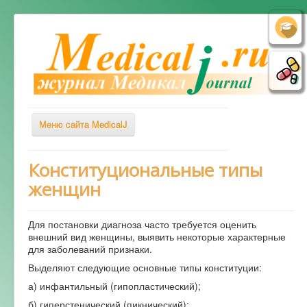
Меню сайта MedicalJ
Весь Медикал
Конституциональные типы
женщин
Симптомы
Заболевания
Для постановки диагноза часто требуется оценить
Диагностика
внешний вид женщины, выявить некоторые характерные
для заболеваний признаки.
Лечение
Выделяют следующие основные типы конституции:
Советы врача
а) инфантильный (гипопластический);
Альтернативная медицина
б) гиперстенический (пикнический);