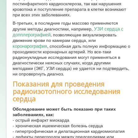
постинфарктного кардиосклероза, так как нарушения
кровотока и поступление препарата в клетки возникают
при всех этих заболеваниях.
В-третьих, в последние годы массово применяются
УЗИ сердца с
другие методы диагностики, например,
допплерографией
, позволяющее визуализировать
движение крови по камерам сердца, или
коронарография
, способная дать полную информацию о
проходимости коронарных артерий. Но все-таки
радионуклидные исследования могут применяться в
диагностически неясных случаях, когда другими
методами (ЭКГ, УЗИ сердца) не удается ни подтвердить,
ни опровергнуть диагноз.
Показания для проведения
радиоизотопного исследования
сердца
Обследование может быть показано при таких
заболеваниях, как:
- острый инфаркт миокарда
- хроническая ишемическая болезнь сердца
- гипертрофическая и дилатационная кардиомиопатия
- дефекты перегородок между предсердиями или