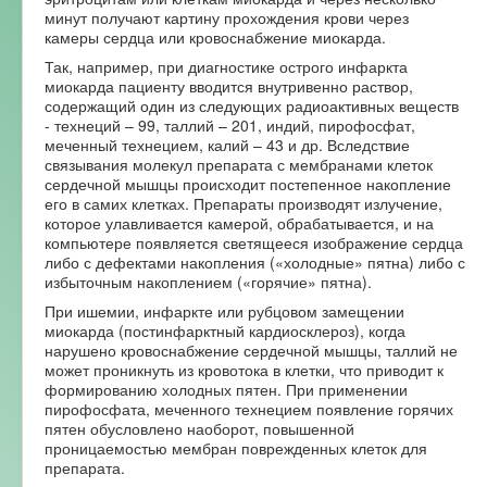
минут получают картину прохождения крови через
камеры сердца или кровоснабжение миокарда.
Так, например, при диагностике острого инфаркта
миокарда пациенту вводится внутривенно раствор,
содержащий один из следующих радиоактивных веществ
- технеций – 99, таллий – 201, индий, пирофосфат,
меченный технецием, калий – 43 и др. Вследствие
связывания молекул препарата с мембранами клеток
сердечной мышцы происходит постепенное накопление
его в самих клетках. Препараты производят излучение,
которое улавливается камерой, обрабатывается, и на
компьютере появляется светящееся изображение сердца
либо с дефектами накопления («холодные» пятна) либо с
избыточным накоплением («горячие» пятна).
При ишемии, инфаркте или рубцовом замещении
миокарда (постинфарктный кардиосклероз), когда
нарушено кровоснабжение сердечной мышцы, таллий не
может проникнуть из кровотока в клетки, что приводит к
формированию холодных пятен. При применении
пирофосфата, меченного технецием появление горячих
пятен обусловлено наоборот, повышенной
проницаемостью мембран поврежденных клеток для
препарата.