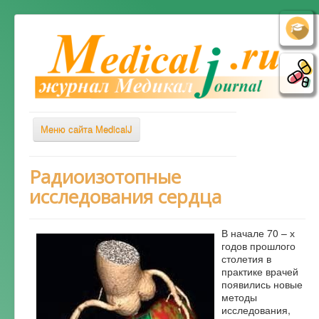
Меню сайта MedicalJ
Весь Медикал
Радиоизотопные
исследования сердца
Симптомы
Заболевания
В начале 70 – х
Диагностика
годов прошлого
столетия в
Лечение
практике врачей
появились новые
Советы врача
методы
исследования,
Альтернативная медицина