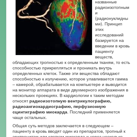
названные
радиоизотопным
Форум
и
(радионуклидны
ми). Принцип
этих
исследований
базируется на
введении в кровь
пациенту
веществ,
обладающих тропностью к определенным тканям, то есть
способностью прикрепляться и проникать внутрь
определенных клеток. Также эти вещества обладают
способностью к излучению, которое улавливается гамма
– камерой, обрабатывается на компьютере и выводится
на монитор аппарата в виде двухмерного изображения в
нескольких проекциях. В кардиологии к таким методам
относят
радиоизотопную вентрикулографию,
радиоангиокардиографию, перфузионную
сцинтиграфию миокарда
. Последний применяется
чаще остальных.
Общая суть методов заключается в следующем –
пациенту в кровь вводят один из препаратов, тропный к
эритроцитам или клеткам миокарда и через несколько