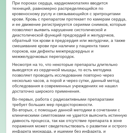
При пороках сердца, кардиомиопатиях вводится
технеций, равномерно распределяющийся по
кровеносному руслу и связывающийся с эритроцитами
крови. Кровь с препаратом протекает по камерам сердца,
и ее движение регистрируется сериями снимков, которые
позволяют выявить нарушение систолической и
диастолической функций предсердий и желудочков,
обратный ток крови в предсердия или желудочки, а также
смешивание крови при наличии у пациента таких
пороков, как дефекты межпредсердных и
межжелудочковых перегородок.
Несмотря на то, что некоторые препараты длительно
выводятся из сердечной мышцы, то есть методика
позволяет проводить исследование повторно через
несколько часов, а порой и через сутки, данный метод
обследования в современных учреждениях не нашел
достаточно широкого применения.
Во-первых, работа с радиоактивными препаратами
требует больших мер предосторожности.
Во-вторых, с помощью данной методики в сочетании с
клиническими симптомами не удается выяснить истинную
давность процесса, так как отсутствие препарата в зоне
поражения может свидетельствовать о развитии и острого
инфаркта миокарда, и ишемии без инфаркта, и