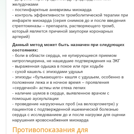
желудочками
- постинфарктные аневризмы миокарда
- контроль эффективности тромболитической терапии при
инфаркте миокарда (серия снимков до и после введения
стрептокиназы – препарата, растворяющего тромб,
который является причиной закупорки коронарных
артерий)
Данный метод может быть назначен при следующих
состояниях:
- боли в области сердца, не купирующиеся приемом
нитроглицерина, не нашедшие подтверждения на ЭКГ
- выраженная одышка в покое или при ходьбе
- сухой кашель с эпизодами удушья
- эпизоды «булькающего» кашля с удушьем, особенно в
положении лежа и в ночное время – проявления
«сердечной» астмы или отека легких
- наличие шумов в сердце, выявленное врачом с
помощью аускультации
- проведение нагрузочных проб (на велоэргометре) у
пациентов с подтвержденной ишемической болезнью
сердца с исследованием до и после нагрузки для оценки
нарушения кровоснабжения миокарда
Противопоказания для