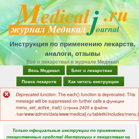
Перейти
к
основному
содержанию
Инструкция по применению лекарств,
аналоги, отзывы
Все о лекарствах в журнале Медикал
Г
Весь Медикал
Блог о лекарствах
л
Поиск лекарств
Как читать инструкции
а
Deprecated function
: The each() function is deprecated. This
Сообщение
в
message will be suppressed on further calls в функции
об
menu_set_active_trail()
(строка
2405
в файле
н
/var/www/admini/data/www/medicalj.ru/tabletki/includes/menu.i
ошибке
о
е
Только официальные инструкции по применению
лекарственных средств! Инструкции к лекарствам на