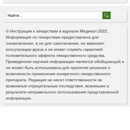
Ф
о
© Инструкции к лекарствам в журнале Медикал 2022.
р
Информация по лекарствам предоставлена для
ознакомления, а не для самолечения, не заменяет
м
консультации врача и не может служить гарантией
а
положительного эффекта лекарственного средства.
Приведенная научная информация является обобщающей и
п
не может быть использована для принятия решения о
о
возможности применения конкретного лекарственного
препарата. Редакция не несет ответственности за
и
возможные отрицательные последствия, возникшие в
с
результате неправильного использования представленной
информации.
к
а