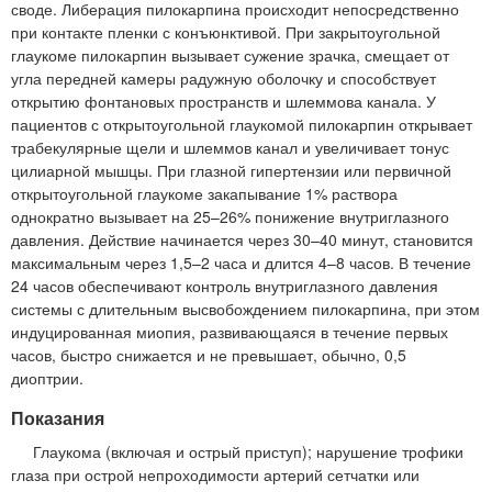
своде. Либерация пилокарпина происходит непосредственно
при контакте пленки с конъюнктивой. При закрытоугольной
глаукоме пилокарпин вызывает сужение зрачка, смещает от
угла передней камеры радужную оболочку и способствует
открытию фонтановых пространств и шлеммова канала. У
пациентов с открытоугольной глаукомой пилокарпин открывает
трабекулярные щели и шлеммов канал и увеличивает тонус
цилиарной мышцы. При глазной гипертензии или первичной
открытоугольной глаукоме закапывание 1% раствора
однократно вызывает на 25–26% понижение внутриглазного
давления. Действие начинается через 30–40 минут, становится
максимальным через 1,5–2 часа и длится 4–8 часов. В течение
24 часов обеспечивают контроль внутриглазного давления
системы с длительным высвобождением пилокарпина, при этом
индуцированная миопия, развивающаяся в течение первых
часов, быстро снижается и не превышает, обычно, 0,5
диоптрии.
Показания
Глаукома (включая и острый приступ); нарушение трофики
глаза при острой непроходимости артерий сетчатки или