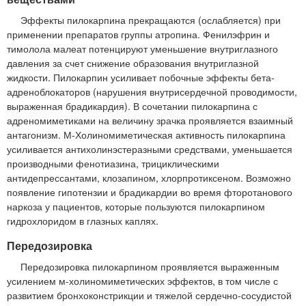
Эффекты пилокарпина прекращаются (ослабляется) при
применении препаратов группы атропина. Фенилэфрин и
тимолола малеат потенцируют уменьшение внутриглазного
давления за счет снижение образования внутриглазной
жидкости. Пилокарпин усиливает побочные эффекты бета-
адреноблокаторов (нарушения внутрисердечной проводимости,
выраженная брадикардия). В сочетании пилокарпина с
адреномиметиками на величину зрачка проявляется взаимный
антагонизм. М-Холиномиметическая активность пилокарпина
усиливается антихолинэстеразными средствами, уменьшается
производными фенотиазина, трициклическими
антидепрессантами, клозапином, хлорпротиксеном. Возможно
появление гипотензии и брадикардии во время фторотанового
наркоза у пациентов, которые пользуются пилокарпином
гидрохлоридом в глазных каплях.
Передозировка
Передозировка пилокарпином проявляется выраженным
усилением м-холиномиметических эффектов, в том числе с
развитием бронхоконстрикции и тяжелой сердечно-сосудистой