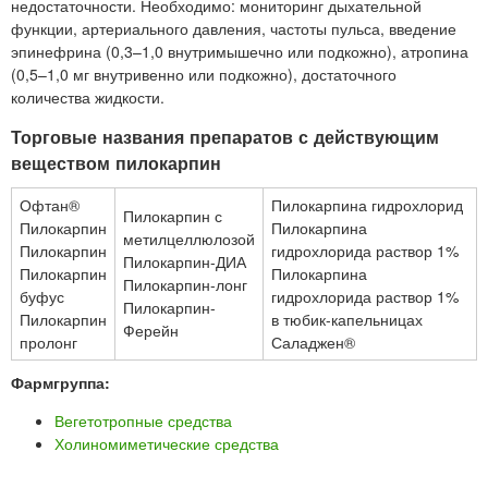
недостаточности. Необходимо: мониторинг дыхательной
функции, артериального давления, частоты пульса, введение
эпинефрина (0,3–1,0 внутримышечно или подкожно), атропина
(0,5–1,0 мг внутривенно или подкожно), достаточного
количества жидкости.
Торговые названия препаратов с действующим
веществом пилокарпин
Офтан®
Пилокарпина гидрохлорид
Пилокарпин с
Пилокарпин
Пилокарпина
метилцеллюлозой
Пилокарпин
гидрохлорида раствор 1%
Пилокарпин-ДИА
Пилокарпин
Пилокарпина
Пилокарпин-лонг
буфус
гидрохлорида раствор 1%
Пилокарпин-
Пилокарпин
в тюбик-капельницах
Ферейн
пролонг
Саладжен®
Фармгруппа:
Вегетотропные средства
Холиномиметические средства