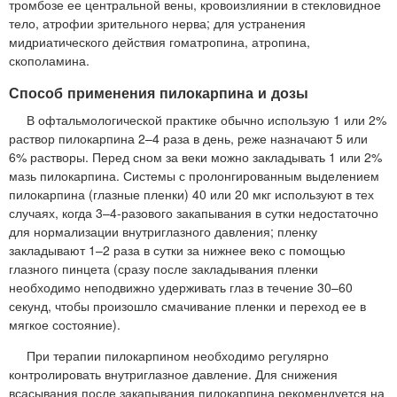
тромбозе ее центральной вены, кровоизлиянии в стекловидное
тело, атрофии зрительного нерва; для устранения
мидриатического действия гоматропина, атропина,
скополамина.
Способ применения пилокарпина и дозы
В офтальмологической практике обычно использую 1 или 2%
раствор пилокарпина 2–4 раза в день, реже назначают 5 или
6% растворы. Перед сном за веки можно закладывать 1 или 2%
мазь пилокарпина. Системы с пролонгированным выделением
пилокарпина (глазные пленки) 40 или 20 мкг используют в тех
случаях, когда 3–4-разового закапывания в сутки недостаточно
для нормализации внутриглазного давления; пленку
закладывают 1–2 раза в сутки за нижнее веко с помощью
глазного пинцета (сразу после закладывания пленки
необходимо неподвижно удерживать глаз в течение 30–60
секунд, чтобы произошло смачивание пленки и переход ее в
мягкое состояние).
При терапии пилокарпином необходимо регулярно
контролировать внутриглазное давление. Для снижения
всасывания после закапывания пилокарпина рекомендуется на