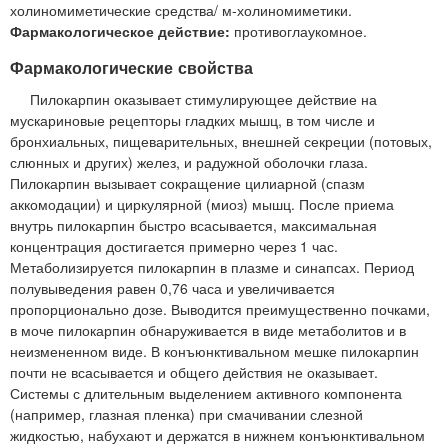
холиномиметические средства/ м-холиномиметики.
Фармакологическое действие:
противоглаукомное.
Фармакологические свойства
Пилокарпин оказывает стимулирующее действие на
мускариновые рецепторы гладких мышц, в том числе и
бронхиальных, пищеварительных, внешней секреции (потовых,
слюнных и других) желез, и радужной оболочки глаза.
Пилокарпин вызывает сокращение цилиарной (спазм
аккомодации) и циркулярной (миоз) мышц. После приема
внутрь пилокарпин быстро всасывается, максимальная
концентрация достигается примерно через 1 час.
Метаболизируется пилокарпин в плазме и синапсах. Период
полувыведения равен 0,76 часа и увеличивается
пропорционально дозе. Выводится преимущественно почками,
в моче пилокарпин обнаруживается в виде метаболитов и в
неизмененном виде. В конъюнктивальном мешке пилокарпин
почти не всасывается и общего действия не оказывает.
Системы с длительным выделением активного компонента
(например, глазная пленка) при смачивании слезной
жидкостью, набухают и держатся в нижнем конъюнктивальном