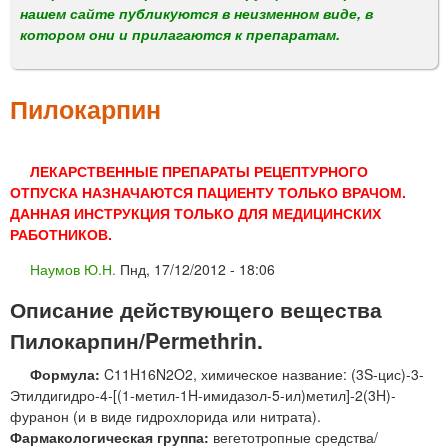
м
нашем сайте публикуются в неизменном виде, в
е
котором они и прилагаются к препаратам.
н
ю
Пилокарпин
ЛЕКАРСТВЕННЫЕ ПРЕПАРАТЫ РЕЦЕПТУРНОГО
ОТПУСКА НАЗНАЧАЮТСЯ ПАЦИЕНТУ ТОЛЬКО ВРАЧОМ.
ДАННАЯ ИНСТРУКЦИЯ ТОЛЬКО ДЛЯ МЕДИЦИНСКИХ
РАБОТНИКОВ.
Наумов Ю.Н.
Пнд, 17/12/2012 - 18:06
Описание действующего вещества
Пилокарпин/Permethrin.
Формула:
C11H16N2O2, химическое название: (3S-цис)-3-
Этилдигидро-4-[(1-метил-1H-имидазол-5-ил)метил]-2(3H)-
фуранон (и в виде гидрохлорида или нитрата).
Фармакологическая группа:
вегетотропные средства/