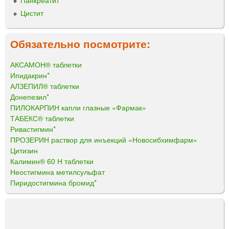
Панкреатит
Цистит
Обязательно посмотрите:
АКСАМОН® таблетки
Ипидакрин*
АЛЗЕПИЛ® таблетки
Донепезил*
ПИЛОКАРПИН капли глазные «Фармак»
ТАБЕКС® таблетки
Ривастигмин*
ПРОЗЕРИН раствор для инъекций «Новосибхимфарм»
Цитизин
Калимин® 60 Н таблетки
Неостигмина метилсульфат
Пиридостигмина бромид*