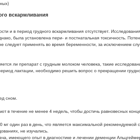
нных)
ого вскармливания
ти и в период грудного вскармливания отсутствует. Исследовани
нако, была установлена пери- и постнатальная токсичность. Поте
не следует применять во время беременности, за исключением случ
яется ли препарат с грудным молоком человека, такие исследован
период лактации, необходимо решить вопрос о прекращении грудн
ед сном.
ают в течение не менее 4 недель, чтобы достичь равновесных конц
0 мг один раз в день, что является максимальной рекомендуемой 
ованиях, не изучались.
ача, имеющего опыт в диагностике и лечении деменции Альцгейме