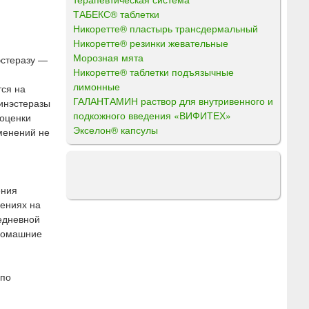
ТАБЕКС® таблетки
Никоретте® пластырь трансдермальный
Никоретте® резинки жевательные
Морозная мята
эстеразу —
Никоретте® таблетки подъязычные
лимонные
тся на
ГАЛАНТАМИН раствор для внутривенного и
линэстеразы
подкожного введения «ВИФИТЕХ»
 оценки
Экселон® капсулы
менений не
ения
нениях на
едневной
 домашние
 по