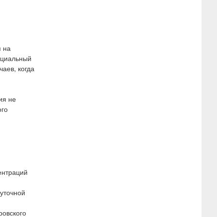
я на
нциальный
аев, когда
ия не
ого
ентраций
суточной
ровского