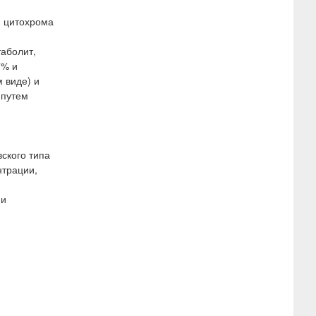
и цитохрома
аболит,
7% и
 виде) и
 путем
ского типа
нтрации,
ии