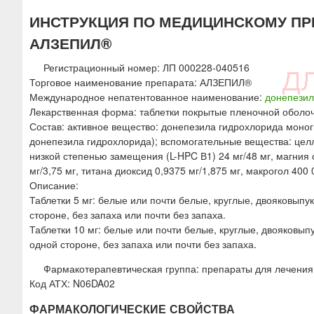
ю
ИНСТРУКЦИЯ ПО МЕДИЦИНСКОМУ ПР
АЛЗЕПИЛ®
Регистрационный номер: ЛП 000228-040516
Торговое наименование препарата: АЛЗЕПИЛ®
Международное непатентованное наименование:
донепезил
Лекарственная форма: таблетки покрытые пленочной оболо
Состав: активное вещество: донепезила гидрохлорида моногид
донепезила гидрохлорида); вспомогательные вещества: цел
низкой степенью замещения (L-HPC В1) 24 мг/48 мг, магния с
мг/3,75 мг, титана диоксид 0,9375 мг/1,875 мг, макрогол 400 
Описание:
Таблетки 5 мг: белые или почти белые, круглые, двояковыпу
стороне, без запаха или почти без запаха.
Таблетки 10 мг: белые или почти белые, круглые, двояковып
одной стороне, без запаха или почти без запаха.
Фармакотерапевтическая группа: препараты для лечения
Код АТХ: N06DA02
ФАРМАКОЛОГИЧЕСКИЕ СВОЙСТВА