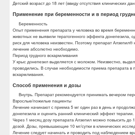
Детский возраст до 18 лет (ввиду отсутствия клинических да
Применение при беременности и в период грудн
Беременность
Опыт применения препарата у человека во время беременнос
животных не выявили тератогенного эффекта донепезила, од
риск для человека неизвестен. Поэтому препарат Алзепил® 
лечение абсолютно необходимо.
Период грудного вскармливания
У крыс донепезил выделяется с молоком. Неизвестно, выдел
проводились. В случае необходимости приема препарата в 
вскармливания.
Способ применения и дозы
Внутрь. Препарат рекомендуется принимать вечером пер
Взрослые/пожилые пациенты
Лечение начинают с приема 5 мг один раз в день и продолж
донепезила и оценить ранний клинический эффект терапии.
Через 1 месяц дозу препарата Алзепил можно повысить до 1
дозой. Дозы, превышающие 10 мг/сутки в клинических исслед
Лечение следует начинать и проводить под наблюдением вр