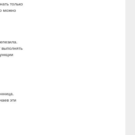
нать только
ию можно
непезила.
т выполнять
ункции
онница.
чаев эти