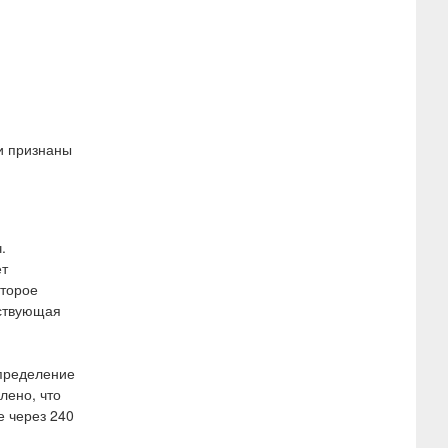
и признаны
.
ет
оторое
тствующая
спределение
лено, что
е через 240