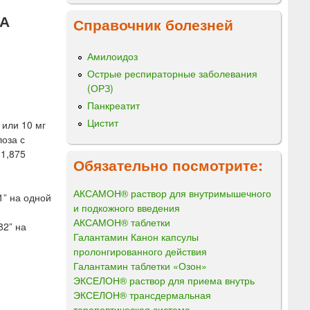
А
Справочник болезней
Амилоидоз
Острые респираторные заболевания
(ОРЗ)
Панкреатит
Цистит
 или 10 мг
оза с
 1,875
Обязательно посмотрите:
АКСАМОН® раствор для внутримышечного
1” на одной
и подкожного введения
АКСАМОН® таблетки
82” на
Галантамин Канон капсулы
пролонгированного действия
Галантамин таблетки «Озон»
ЭКСЕЛОН® раствор для приема внутрь
ЭКСЕЛОН® трансдермальная
терапевтическая система