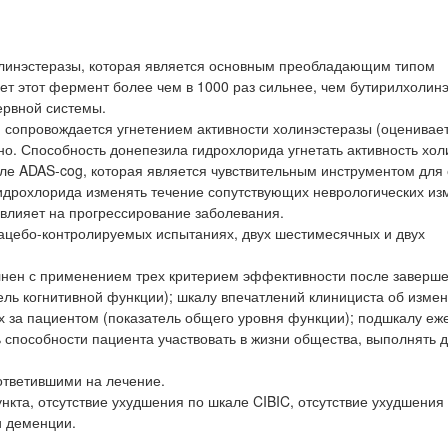
линэстеразы, которая является основным преобладающим типом
рует этот фермент более чем в 1000 раз сильнее, чем бутирилхолин
ервной системы.
 сопровождается угнетением активности холинэстеразы (оценивае
но. Способность донепезила гидрохлорида угнетать активность хо
ле ADAS-cog, которая является чувствительным инструментом для
идрохлорида изменять течение сопутствующих неврологических из
 влияет на прогрессирование заболевания.
ацебо-контролируемых испытаниях, двух шестимесячных и двух
нен с применением трех критерием эффективности после заверш
ль когнитивной функции); шкалу впечатлений клинициста об изме
х за пациентом (показатель общего уровня функции); подшкалу еж
ь способности пациента участвовать в жизни общества, выполнять
ответившими на лечение.
нкта, отсутствие ухудшения по шкале CIBIC, отсутствие ухудшения
и деменции.