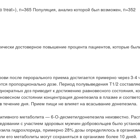
o treat»), n=365 Популяция, анализ которой был возможен, n=352
тически достоверное повышение процента пациентов, которые был
ови после перорального приема достигается примерно через 3-4 ч
тся пропорционально дозе. Период полувыведения Т1/2 составля
днократных доз приводит к достижению равновесного состояния, к
авновесном состоянии концентрация донепезила в плазме и соотве
 течение дня. Прием пищи не влияет на всасывание донепезила.
активного метаболита — 6-О-десметилдонепезила неизвестно. Ра
ледовании с участием здоровых мужчин-добровольцев было установ
езила гидрохлорида, примерно 28% дозы определялось в организм
или его метаболиты могут сохраняться в организме более 10 дней.