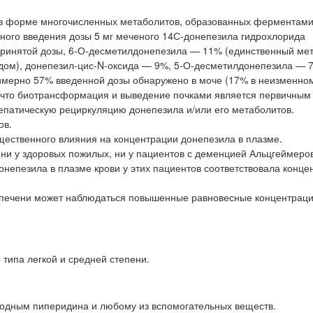
и в форме многочисленных метаболитов, образованных ферментам
тного введения дозы 5 мг меченого 14С-донепезила гидрохлорида
принятой дозы, 6-О-десметилдонепезила — 11% (единственный мет
дом), донепезил-цис-N-оксида — 9%, 5-О-десметилдонепезила — 
мерно 57% введенной дозы обнаружено в моче (17% в неизменном
м, что биотрансформация и выведение почками является первичным
епатическую рециркуляцию донепезила и/или его метаболитов.
ов.
щественного влияния на концентрации донепезила в плазме.
и у здоровых пожилых, ни у пациентов с деменцией Альцгеймеров
непезила в плазме крови у этих пациентов соответствовала конце
 печени может наблюдаться повышенные равновесные концентрац
типа легкой и средней степени.
водным пиперидина и любому из вспомогательных веществ.