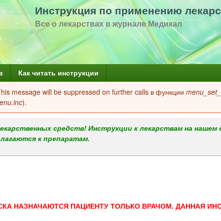
Перейти
Инструкция по применению лекарс
к
Все о лекарствах в журнале Медикал
основному
содержанию
в
Как читать инструкции
 This message will be suppressed on further calls в функции
menu_set_a
enu.inc
).
екарственных средств! Инструкции к лекарствам на нашем 
илагаются к препаратам.
СКА НАЗНАЧАЮТСЯ ПАЦИЕНТУ ТОЛЬКО ВРАЧОМ. ДАННАЯ ИН