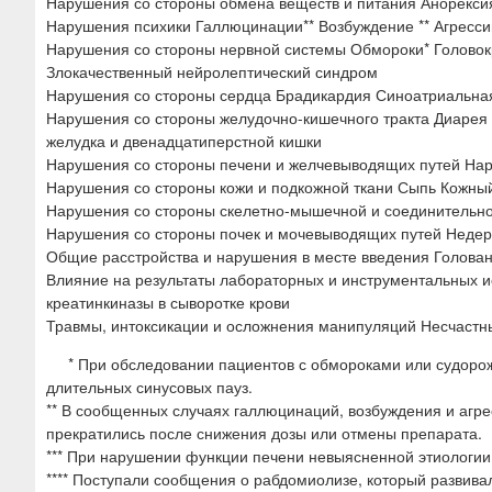
Нарушения со стороны обмена веществ и питания Анорекси
Нарушения психики Галлюцинации** Возбуждение ** Агресс
Нарушения со стороны нервной системы Обмороки* Голово
Злокачественный нейролептический синдром
Нарушения со стороны сердца Брадикардия Синоатриальная
Нарушения со стороны желудочно-кишечного тракта Диарея 
желудка и двенадцатиперстной кишки
Нарушения со стороны печени и желчевыводящих путей Нару
Нарушения со стороны кожи и подкожной ткани Сыпь Кожный
Нарушения со стороны скелетно-мышечной и соединительно
Нарушения со стороны почек и мочевыводящих путей Неде
Общие расстройства и нарушения в месте введения Голова
Влияние на результаты лабораторных и инструментальных
креатинкиназы в сыворотке крови
Травмы, интоксикации и осложнения манипуляций Несчастн
* При обследовании пациентов с обмороками или судоро
длительных синусовых пауз.
** В сообщенных случаях галлюцинаций, возбуждения и агр
прекратились после снижения дозы или отмены препарата.
*** При нарушении функции печени невыясненной этиологии
**** Поступали сообщения о рабдомиолизе, который развива