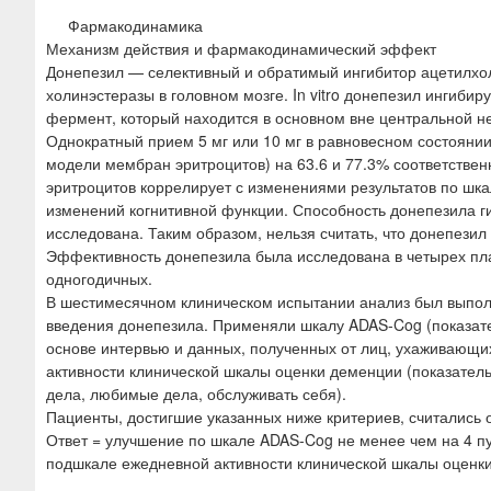
Фармакодинамика
Механизм действия и фармакодинамический эффект
Донепезил — селективный и обратимый ингибитор ацетилхо
холинэстеразы в головном мозге. In vitro донепезил ингиби
фермент, который находится в основном вне центральной н
Однократный прием 5 мг или 10 мг в равновесном состоянии
модели мембран эритроцитов) на 63.6 и 77.3% соответствен
эритроцитов коррелирует с изменениями результатов по шка
изменений когнитивной функции. Способность донепезила г
исследована. Таким образом, нельзя считать, что донепезил
Эффективность донепезила была исследована в четырех пл
одногодичных.
В шестимесячном клиническом испытании анализ был выпол
введения донепезила. Применяли шкалу ADAS-Cog (показате
основе интервью и данных, полученных от лиц, ухаживающи
активности клинической шкалы оценки деменции (показател
дела, любимые дела, обслуживать себя).
Пациенты, достигшие указанных ниже критериев, считались 
Ответ = улучшение по шкале ADAS-Cog не менее чем на 4 пу
подшкале ежедневной активности клинической шкалы оценк