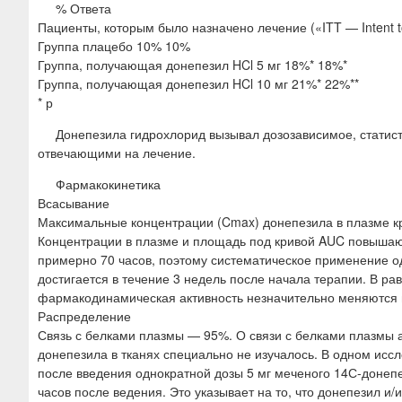
% Ответа
Пациенты, которым было назначено лечение («ITT — Intent t
Группа плацебо 10% 10%
Группа, получающая донепезил HCl 5 мг 18%* 18%*
Группа, получающая донепезил HCl 10 мг 21%* 22%**
* р
Донепезила гидрохлорид вызывал дозозависимое, статис
отвечающими на лечение.
Фармакокинетика
Всасывание
Максимальные концентрации (Cmax) донепезила в плазме кр
Концентрации в плазме и площадь под кривой AUC повышаю
примерно 70 часов, поэтому систематическое применение о
достигается в течение 3 недель после начала терапии. В р
фармакодинамическая активность незначительно меняются в
Распределение
Связь с белками плазмы — 95%. О связи с белками плазмы 
донепезила в тканях специально не изучалось. В одном исс
после введения однократной дозы 5 мг меченого 14С-донеп
часов после ведения. Это указывает на то, что донепезил и/