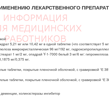
ИМЕНЕНИЮ ЛЕКАРСТВЕННОГО ПРЕПАРАТ
чкой
рат 5,21 мг или 10,42 мг в одной таблетке (что соответствует 5 мг
люлоза микрокристаллическая 96 мг/192 мг, гидроксипропилцеллюл
теарат 1 мг/2 мг, опадрай Y-1-7000 белый 3 мг/6 мг: гипромеллоза
0,1875 мг/0,375 мг.
клые таблетки, покрытые пленочной оболочкой, с гравировкой “Е 38
уклые таблетки, покрытые пленочной оболочкой, с гравировкой “Е 3
 деменции, холинэстеразы ингибитор