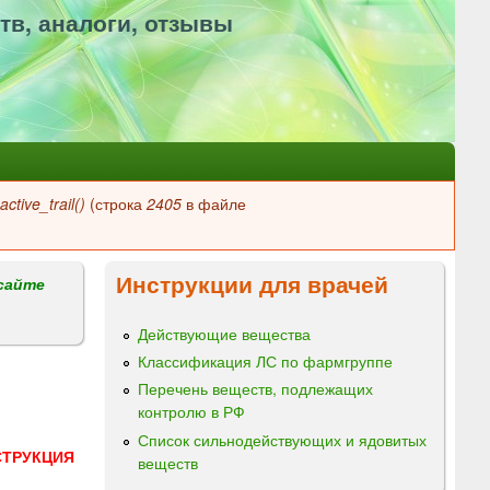
тв, аналоги, отзывы
ctive_trail()
(строка
2405
в файле
Инструкции для врачей
сайте
Действующие вещества
Классификация ЛС по фармгруппе
Перечень веществ, подлежащих
контролю в РФ
Список сильнодействующих и ядовитых
СТРУКЦИЯ
веществ