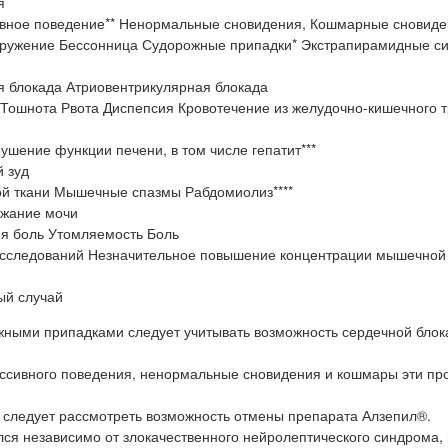
я
ивное поведение** Ненормальные сновидения, Кошмарные сновиде
кружение Бессонница Судорожные припадки* Экстрапирамидные с
 блокада Атриовентрикулярная блокада
Тошнота Рвота Диспепсия Кровотечение из желудочно-кишечного т
шение функции печени, в том числе гепатит***
 зуд
й ткани Мышечные спазмы Рабдомиолиз****
ржание мочи
ня боль Утомляемость Боль
 исследований Незначительное повышение концентрации мышечной
ый случай
жными припадками следует учитывать возможность сердечной блок
ессивного поведения, ненормальные сновидения и кошмары эти пр
 следует рассмотреть возможность отмены препарата Алзепил®.
лся независимо от злокачественного нейролептического синдрома, 