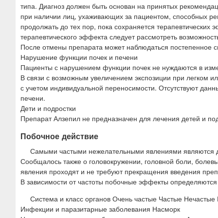
типа. Диагноз должен быть основан на принятых рекоменда
при наличии лиц, ухаживающих за пациентом, способных р
продолжать до тех пор, пока сохраняется терапевтических э
терапевтического эффекта следует рассмотреть возможност
После отмены препарата может наблюдаться постепенное с
Нарушение функции почек и печени
Пациенты с нарушением функции почек не нуждаются в измен
В связи с возможным увеличением экспозиции при легком 
с учетом индивидуальной переносимости. Отсутствуют дан
печени.
Дети и подростки
Препарат Алзепил не предназначен для лечения детей и под
Побочное действие
Самыми частыми нежелательными явлениями являются ди
Сообщалось также о головокружении, головной боли, болевы
явления проходят и не требуют прекращения введения преп
В зависимости от частоты побочные эффекты определяются с
Система и класс органов Очень частые Частые Нечастые
Инфекции и паразитарные заболевания Насморк