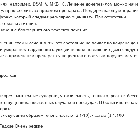
циях, например, DSM IV, МКБ 10. Лечение донепезилом можно начи
егулярно следить за приемом препарата. Поддерживающую терап
ффект, который следует регулярно оценивать. При отсутствии
ь отмены лечения.
нижение благоприятного эффекта лечения.
ении схемы лечения, т.к. это состояние не влияет на клиренс до
или умеренном нарушении функции печени повышение дозы следуе
ные о применении препарата у пациентов с тяжелым нарушением ф
ростков.
арея, мышечные судороги, утомляемость, тошнота, рвота и бесс
х ощущениях, несчастных случаях и простудах. В большинстве слу
арата.
ледующим образом: очень частые (≥ 1/10), частые (≥ 1/100 —
 Редкие Очень редкие