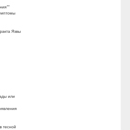
ния**
имптомы
ракта Язвы
ады или
оявления
в тесной