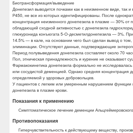
Биотрансформация/выведение
Донепезил выводится почками как в неизменном виде, так 
Р450, не все из которых идентифицированы. После однокра
концентрация неизменного донепезила в плазме — 30% от 
обладающий сходной активностью с донепезила гидрохлори
глюкуронида конъюгата 5-О-десметилдонепезила — 3%. При
14.5% — в кале, на основании чего был сделан вывод о то
элиминации. Отсутствуют данные, подтверждающие энтерог
Период полувыведения донепезила составляет около 70 час
Пол, этническая принадлежность и курение не оказывают су
Фармакокинетика донепезила формально не исследовалась н
или сосудистой деменцией. Однако средняя концентрация до
определяемой у здоровых добровольцев.
У пациентов с легким или умеренным нарушением функции
донепезила в плазме крови.
Показания к применению
Симптоматическое лечение деменции Альцгеймеровского 
Противопоказания
Гиперчувствительность к действующему веществу, произ