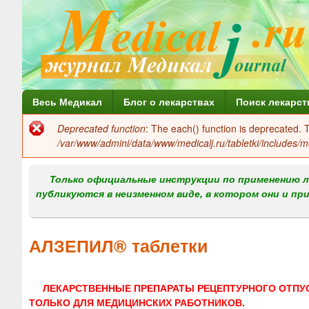
Г
Весь Медикал
Блог о лекарствах
Поиск лекарст
л
Deprecated function
: The each() function is deprecated.
Сообщение
а
/var/www/admini/data/www/medicalj.ru/tabletki/includes/m
об
в
ошибке
Только официальные инструкции по применению л
н
публикуются в неизменном виде, в котором они и пр
о
е
АЛЗЕПИЛ® таблетки
м
е
ЛЕКАРСТВЕННЫЕ ПРЕПАРАТЫ РЕЦЕПТУРНОГО ОТПУ
н
ТОЛЬКО ДЛЯ МЕДИЦИНСКИХ РАБОТНИКОВ.