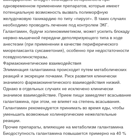
одновременном применении препаратов, которые имеют
потенциальную возможность вызвать полиморфную
желудочковую тахикардию по типу «пируэт». В таких случаях
необходимо проводить лечение под контролем ЭКГ.
Галантамин, будучи холиномиметиком, может усилить блокаду
нервно-мышечной передачи деполяризующего типа в ходе
анестезии (при применении в качестве периферического
миорелаксанта суксаметония), особенно при недостаточности
псевдохолинэстеразы.
Фармакокинетические взаимодействия
Элиминация галантамина происходит путем метаболических
реакций и экскреции почками. Риск развития клинически
значимого фармакокинетического взаимодействия низкий.
Однако в отдельных случаях не исключено клинически
значимое взаимодействие. Прием пищи замедляет всасывание
галантамина, при этом, не влияет на степень всасывания.
Галантамин рекомендуется принимать во время еды, чтобы
уменьшить возможные холинергические нежелательные
реакции.
Прочие препараты, влияющие на метаболизм галантамина
Биодоступность галантамина повышается примерно на 40 %