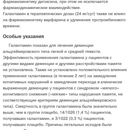
фармакокинетику дигоксина, при этом не исключается
фармакодинамическое взаимодействие.
Галантамин в терапевтических дозах (24 мг/сут) также не влиял
на фармакокинетику варфарина и удлинение протромбинового
времени.
Особые указания
Галантамин показан для лечения деменции
альцгеймеровского типа легкой и средней тяжести.
Эффективность применения галантамина у пациентов с
другими видами деменции и другими расстройствами памяти
не установлена. Также не установлено положительного влияния
применения галантамина (в течение 2 лет) на замедление
когнитивных нарушений и замедление перехода в клинически
выраженную деменцию у пациентов с синдромом «мягкого»
когнитивного снижения («мягкие» типы нарушения памяти, не
соответствующие критериям деменции альцгеймеровского
типа). Смертность в группе галантамина была значительно
выше, чем в группе плацебо, 14/1026 (1,4 %) пациентов,
получавших галантамин, и 3/1022 (0,3 %) пациентов,
получавших плацебо. Причины летальных исходов были