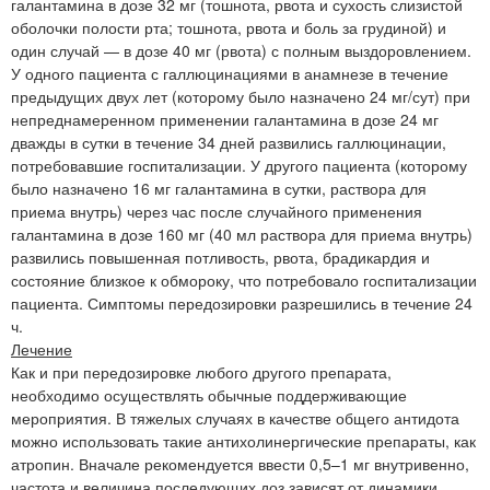
галантамина в дозе 32 мг (тошнота, рвота и сухость слизистой
оболочки полости рта; тошнота, рвота и боль за грудиной) и
один случай — в дозе 40 мг (рвота) с полным выздоровлением.
У одного пациента с галлюцинациями в анамнезе в течение
предыдущих двух лет (которому было назначено 24 мг/сут) при
непреднамеренном применении галантамина в дозе 24 мг
дважды в сутки в течение 34 дней развились галлюцинации,
потребовавшие госпитализации. У другого пациента (которому
было назначено 16 мг галантамина в сутки, раствора для
приема внутрь) через час после случайного применения
галантамина в дозе 160 мг (40 мл раствора для приема внутрь)
развились повышенная потливость, рвота, брадикардия и
состояние близкое к обмороку, что потребовало госпитализации
пациента. Симптомы передозировки разрешились в течение 24
ч.
Лечение
Как и при передозировке любого другого препарата,
необходимо осуществлять обычные поддерживающие
мероприятия. В тяжелых случаях в качестве общего антидота
можно использовать такие антихолинергические препараты, как
атропин. Вначале рекомендуется ввести 0,5–1 мг внутривенно,
частота и величина последующих доз зависят от динамики