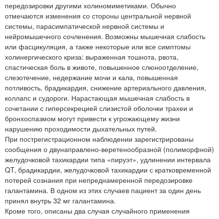
передозировки другими холиномиметиками. Обычно
отмечаются изменения со стороны центральной нервной
системы, парасимпатической нервной системы и
нейромышечного сочленения. Возможны мышечная слабость
или фасцикуляция, а также некоторые или все симптомы
холинергического криза: выраженная тошнота, рвота,
спастическая боль в животе, повышенное слюноотделение,
слезотечение, недержание мочи и кала, повышенная
потливость, брадикардия, снижение артериального давления,
коллапс и судороги. Нарастающая мышечная слабость в
сочетании с гиперсекрецией слизистой оболочки трахеи и
бронхоспазмом могут привести к угрожающему жизни
нарушению проходимости дыхательных путей.
При пострегистрационном наблюдении зарегистрированы
сообщения о двунаправлено-веретенообразной (полиморфной)
желудочковой тахикардии типа «пируэт», удлинении интервала
QT, брадикардии, желудочковой тахикардии с кратковременной
потерей сознания при непреднамеренной передозировке
галантамина. В одном из этих случаев пациент за один день
принял внутрь 32 мг галантамина.
Кроме того, описаны два случая случайного применения