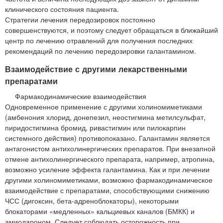
клинического состояния пациента.
Стратегии лечения передозировок постоянно
совершенствуются, и поэтому следует обращаться в ближайший
центр по лечению отравлений для получения последних
рекомендаций по лечению передозировки галантамином.
Взаимодействие с другими лекарственными
препаратами
Фармакодинамические взаимодействия
Одновременное применение с другими холиномиметиками
(амбенония хлорид, донепезил, неостигмина метилсульфат,
пиридостигмина бромид, ривастигмин или пилокарпин
системного действия) противопоказано. Галантамин является
антагонистом антихолинергических препаратов. При внезапной
отмене антихолинергического препарата, например, атропина,
возможно усиление эффекта галантамина. Как и при лечении
другими холиномиметиками, возможно фармакодинамическое
взаимодействие с препаратами, способствующими снижению
ЧСС (дигоксин, бета-адреноблокаторы), некоторыми
блокаторами «медленных» кальциевых каналов (БМКК) и
амиодароном. Следует соблюдать осторожность при