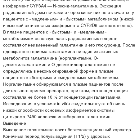
изофермент CYP3A4 — N-оксид-галантамина. Экскреция
радиоактивной дозы почками и через кишечник не отличается у
пациентов с «медленным» и «быстрым» метаболизмом (низкой
и высокой активностью изофермента CYP2D6 соответственно).
В плазме пациентов с «быстрым» и «медленным»
метаболизмом основную часть радиоактивных веществ
составляют неизмененный галантамин и его глюкуронид. После
однократного приема галантамина ни один из активных
метаболитов галантамина (норгалантамин, О-
десметилгалантамин и О-десметилноргалантамин) не
определялись в неконъюгированной форме в плазме
пациентов с «быстрым» и «медленным» метаболизмом.
Норгалантамин обнаруживался в плазме пациентов после
длительного приема препарата, при этом, его концентрация
составляла не более 10 % от концентрации галантамина.
Исследования в условиях in vitro свидетельствуют об очень
низкой способности основных изоферментов системы
цитохрома Р450 человека ингибировать галантамин.
Выведение
Выведение галантамина носит биэкспоненциальный характер.
Конечный период полувыведения (Т1/2) у здоровых