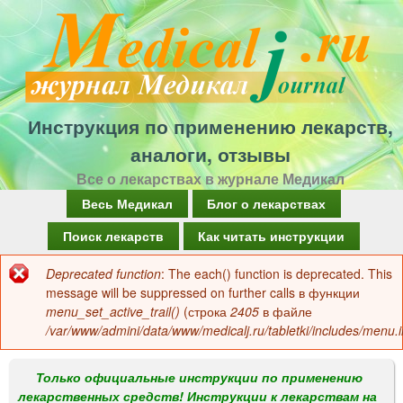
Перейти
к
основному
содержанию
Инструкция по применению лекарств,
аналоги, отзывы
Все о лекарствах в журнале Медикал
Г
Весь Медикал
Блог о лекарствах
л
Поиск лекарств
Как читать инструкции
а
Deprecated function
: The each() function is deprecated. This
Сообщение
в
message will be suppressed on further calls в функции
об
menu_set_active_trail()
(строка
2405
в файле
н
/var/www/admini/data/www/medicalj.ru/tabletki/includes/menu.i
ошибке
о
е
Только официальные инструкции по применению
лекарственных средств! Инструкции к лекарствам на