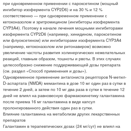
при одновременном применении с пароксетином (мощный
ингибитор изофермента CYP2D6) и на 30 % и 12 %
соответственно — при одновременном применении с
кетоконазолом и эритромицином (ингибиторы изофермента
CYP3A4). Поэтому в начале лечения мощными ингибиторами
изофермента CYP2D6 (например, хинидином, пароксетином
или флуоксетином) или ингибиторами изофермента CYP3A4
(например, кетоконазолом или ритонавиром) возможно
увеличение частоты развития холинергических нежелательных
реакций, главным образом, тошноты и рвоты. В этих случаях
целесообразно снижение поддерживающей дозы препарата
(см. раздел «Способ применения и дозы»).
Одновременное применение антагониста рецепторов N-метил-
D-аспартата (NMDA) мемантина в дозе 10 мг один раз в сутки в
течение 2 дней, а затем по 10 мг два раза в сутки в течение 12
дней не влиял на равновесную фармакокинетику галантамина
после приема 16 мг галантамина в виде капсул
пролонгированного действия один раз в сутки.
Влияние галантамина на метаболизм других лекарственных
препаратов
Галантамин в терапевтических дозах (24 мг/сут) не влиял на