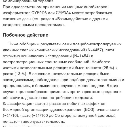
Комбинированная терапия
При одновременном применении мощных ингибиторов
изоферментов CYP2D6 или CYP3A4 может потребоваться
снижение дозы (см. раздел «Взаимодействие с другими
лекарственными препаратами»).
Побочное действие
Ниже обобщены результаты семи плацебо-контролируемых
двойных слепых клинических исследований (N=4457), пяти
открытых клинических исследований (N=1454) и
пострегистрационных спонтанных сообщений. Наиболее
частыми нежелательными реакциями были тошнота (25 %) и
рвота (13 %). В основном, нежелательные реакции были
эпизодическими, наблюдались при подборе дозы галантамина и
продолжались, в большинстве случаев, менее недели. В этих
случаях целесообразно применять противорвотные средства и
обеспечить достаточное потребление жидкости.
Классификация частоты развития побочных эффектов
Всемирной организации здравоохранения (ВОЗ): очень часто
(¬≥1/10), часто (¬≥1/100 до Со стороны иммунной системы:
нечасто - гиперчувствительность.
Со стороны обмена веществ и питания: часто - снижение