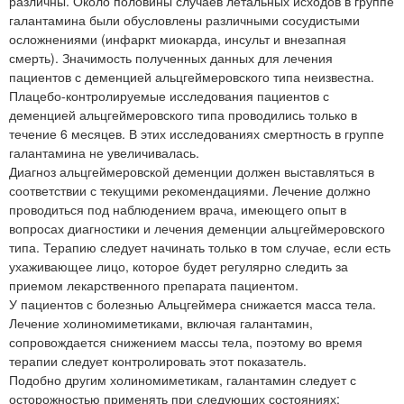
различны. Около половины случаев летальных исходов в группе
галантамина были обусловлены различными сосудистыми
осложнениями (инфаркт миокарда, инсульт и внезапная
смерть). Значимость полученных данных для лечения
пациентов с деменцией альцгеймеровского типа неизвестна.
Плацебо-контролируемые исследования пациентов с
деменцией альцгеймеровского типа проводились только в
течение 6 месяцев. В этих исследованиях смертность в группе
галантамина не увеличивалась.
Диагноз альцгеймеровской деменции должен выставляться в
соответствии с текущими рекомендациями. Лечение должно
проводиться под наблюдением врача, имеющего опыт в
вопросах диагностики и лечения деменции альцгеймеровского
типа. Терапию следует начинать только в том случае, если есть
ухаживающее лицо, которое будет регулярно следить за
приемом лекарственного препарата пациентом.
У пациентов с болезнью Альцгеймера снижается масса тела.
Лечение холиномиметиками, включая галантамин,
сопровождается снижением массы тела, поэтому во время
терапии следует контролировать этот показатель.
Подобно другим холиномиметикам, галантамин следует с
осторожностью применять при следующих состояниях: