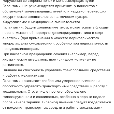
Нарушения со стороны почек и мочевыводящих путей
Галантамин не рекомендуется применять у пациентов с
обструкцией мочевыводящих путей или недавно перенесших
хирургическое вмешательство на мочевом пузыре.
Хирургические и медицинские вмешательства
Галантамин, будучи холиномиметиком, может усилить блокаду
нервно-мышечной передачи деполяризующего типа в ходе
анестезии (при применении в качестве периферического
миорелаксанта суксаметония), особенно при недостаточности
псевдохолинэстеразы.
При внезапном прекращении лечения (например, перед
хирургическим вмешательством) синдром «отмены» не
развивается.
Влияние на способность управлять транспортными средствами
и работу с механизмами
Галантамин оказывает слабое или умеренное влияние на
способность управлять транспортными средствами и работу с
механизмами. Это, в числе прочего, обусловлено
головокружением и сонливостью, особенно в первые недели
после начала терапии. В период лечения следует воздержаться
от вождения транспортных средств и работ с механизмами.