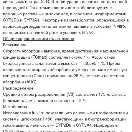
хиральных центра. S, R, S-кофигурация является естественной
(природной). Галантамин частично метаболизируется с
помощью различных цитохромов, в основном, изоферментами
CYP2D6 и CYP3A4. Некоторые из метаболитов, образующихся в
процессе деградации галантамина, активны в условиях in vitro,
но не играют значимой роли в условиях in vivo.
Общие характеристики галантамина
Всасывание
Скорость абсорбции высокая, время достижения максимальной
концентрации (TCmax) составляет около 1 ч. Абсолютная
биодоступность галантамина высокая — 88,5±5,4 %. Прием
пищи снижает скорость абсорбции и уменьшает максимальную
концентрацию (Сmax) примерно на 25 %, не влияя на степень
абсорбции (AUC).
Распределение
Средний объем распределения (Vd) составляет 175 л. Связь с
белками плазмы низкая и составляет 18 %.
Метаболизм
Исследования in vitro показали, что основными изоферментами
системы цитохрома Р450, участвующими в биотрансформации
галантамина, являются — CYP2D6 и CYP3A4. Изофермент
CYP2D6 участвует в образовании О-десметилгалантамина, а