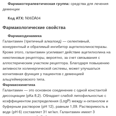
Фармакотерапевтическая группа:
средства для лечения
деменции
Код АТХ:
N06DA04
Фармакологические свойства
Фармакодинамика
Галантамин (третичный алкалоид) — селективный,
конкурентный и обратимый ингибитор ацетилхолинэстеразы.
Кроме этого, галантамин усиливает действие ацетилхолина на
никотиновые рецепторы, вероятно, за счет связывания с
аллостерическим участком рецептора. Благодаря повышению
активности холинергической системы, может улучшаться
когнитивная функция у пациентов с деменцией
альцгеймеровского типа.
Фармакокинетика
Галантамин — это основное соединение с одной константой
диссоциации (рКа 8,2). Обладает слабой липофильностью с
коэффициентом распределения (LogP) между н-октанолом и
буферным раствором (рН 12), равным 1,09. Растворимость в
воде (рН 6) составляет 31 мг/мл. Галантамин имеет 3