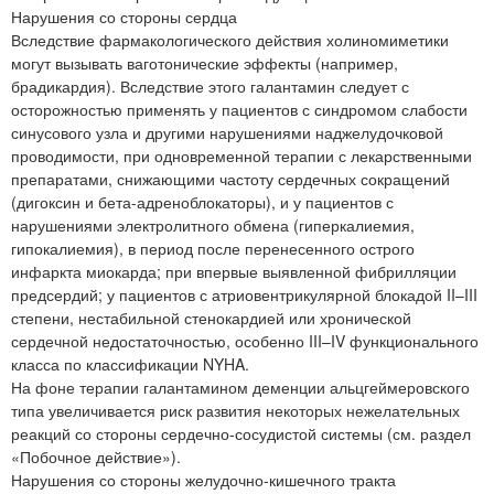
Нарушения со стороны сердца
Вследствие фармакологического действия холиномиметики
могут вызывать ваготонические эффекты (например,
брадикардия). Вследствие этого галантамин следует с
осторожностью применять у пациентов с синдромом слабости
синусового узла и другими нарушениями наджелудочковой
проводимости, при одновременной терапии с лекарственными
препаратами, снижающими частоту сердечных сокращений
(дигоксин и бета-адреноблокаторы), и у пациентов с
нарушениями электролитного обмена (гиперкалиемия,
гипокалиемия), в период после перенесенного острого
инфаркта миокарда; при впервые выявленной фибрилляции
предсердий; у пациентов с атриовентрикулярной блокадой II–III
степени, нестабильной стенокардией или хронической
сердечной недостаточностью, особенно III–IV функционального
класса по классификации NYHA.
На фоне терапии галантамином деменции альцгеймеровского
типа увеличивается риск развития некоторых нежелательных
реакций со стороны сердечно-сосудистой системы (см. раздел
«Побочное действие»).
Нарушения со стороны желудочно-кишечного тракта