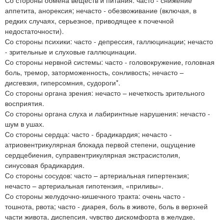
аппетита, анорексия; нечасто - обезвоживание (включая, в
редких случаях, серьезное, приводящее к почечной
недостаточности).
Со стороны психики: часто - депрессия, галлюцинации; нечасто
- зрительные и слуховые галлюцинации.
Со стороны нервной системы: часто - головокружение, головная
боль, тремор, заторможенность, сонливость; нечасто –
дисгевзия, гиперсомния, судороги*.
Со стороны органа зрения: нечасто – нечеткость зрительного
восприятия.
Со стороны органа слуха и лабиринтные нарушения: нечасто -
шум в ушах.
Со стороны сердца: часто - брадикардия; нечасто -
атриовентрикулярная блокада первой степени, ощущение
сердцебиения, суправентрикулярная экстрасистолия,
синусовая брадикардия.
Со стороны сосудов: часто – артериальная гипертензия;
нечасто – артериальная гипотензия, «приливы».
Со стороны желудочно-кишечного тракта: очень часто -
тошнота, рвота; часто - диарея, боль в животе, боль в верхней
части живота, диспепсия, чувство дискомфорта в желудке,