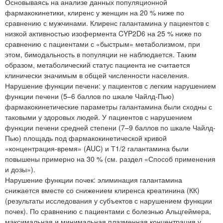
Основываясь на анализе данных популяционной
фармакокинетики, клиренс у женщин на 20 % ниже по
сравнению с мужчинами. Клиренс галантамина у пациентов с
низкой активностью изофермента CYP2D6 на 25 % ниже по
сравнению с пациентами с «быстрым» метаболизмом, при
этом, бимодальность в популяции не наблюдается. Таким
образом, метаболический статус пациента не считается
клинически значимым в общей численности населения.
Нарушение функции печени: у пациентов с легким нарушением
функции печени (5–6 баллов по шкале Чайлд-Пью)
фармакокинетические параметры галантамина были сходны с
таковыми у здоровых людей. У пациентов с нарушением
функции печени средней степени (7–9 баллов по шкале Чайлд-
Пью) площадь под фармакокинетической кривой
«концентрация-время» (AUC) и Т1/2 галантамина были
повышены примерно на 30 % (см. раздел «Способ применения
и дозы»).
Нарушение функции почек: элиминация галантамина
снижается вместе со снижением клиренса креатинина (КК)
(результаты исследования у субъектов с нарушением функции
почек). По сравнению с пациентами с болезнью Альцгеймера,
максимальная и минимальная плазменная концентрация у