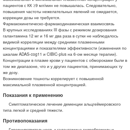
пациентов с КК ≥9 мл/мин не повышалась. Следовательно,
повышения частоты нежелательных явлений не ожидается,
коррекции дозы не требуется.
Фармакокинетическо-фармакодинамическая взаимосвязь
В крупных исследованиях III фазы с режимом дозирования
галантамина 12 мг и 16 мг два раза в сутки не наблюдалось
видимой корреляции между средними плазменными
концентрациями и показателями эффективности (изменения по
шкалам ADAS-cog11 и CIBIC-plus на 6-ом месяце терапии).
Концентрации в плазме крови у пациентов с обмороками были в
том же диапазоне, что и у других пациентов, принимающих ту
же дозу.
Возникновение тошноты коррелирует с повышенной
максимальной плазменной концентрацией.
Показания к применению
Симптоматическое лечение деменции альцгеймеровского
типа легкой и средней тяжести.
Противопоказания
Гиперчувствительность к галантамина гидробромиду и