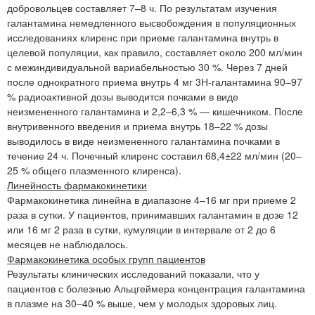
добровольцев составляет 7–8 ч. По результатам изучения
галантамина немедленного высвобождения в популяционных
исследованиях клиренс при приеме галантамина внутрь в
целевой популяции, как правило, составляет около 200 мл/мин
с межиндивидуальной вариабельностью 30 %. Через 7 дней
после однократного приема внутрь 4 мг 3Н-галантамина 90–97
% радиоактивной дозы выводится почками в виде
неизмененного галантамина и 2,2–6,3 % — кишечником. После
внутривенного введения и приема внутрь 18–22 % дозы
выводилось в виде неизмененного галантамина почками в
течение 24 ч. Почечный клиренс составил 68,4±22 мл/мин (20–
25 % общего плазменного клиренса).
Линейность фармакокинетики
Фармакокинетика линейна в диапазоне 4–16 мг при приеме 2
раза в сутки. У пациентов, принимавших галантамин в дозе 12
или 16 мг 2 раза в сутки, кумуляции в интервале от 2 до 6
месяцев не наблюдалось.
Фармакокинетика особых групп пациентов
Результаты клинических исследований показали, что у
пациентов с болезнью Альцгеймера концентрация галантамина
в плазме на 30–40 % выше, чем у молодых здоровых лиц.