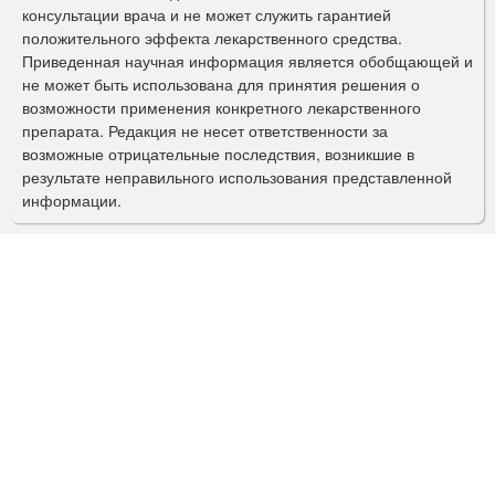
м
консультации врача и не может служить гарантией
а
положительного эффекта лекарственного средства.
Приведенная научная информация является обобщающей и
п
не может быть использована для принятия решения о
о
возможности применения конкретного лекарственного
препарата. Редакция не несет ответственности за
и
возможные отрицательные последствия, возникшие в
с
результате неправильного использования представленной
информации.
к
а