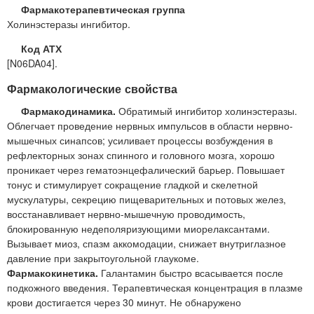
Фармакотерапевтическая группа
Холинэстеразы ингибитор.
Код АТХ
[N06DA04].
Фармакологические свойства
Фармакодинамика.
Обратимый ингибитор холинэстеразы.
Облегчает проведение нервных импульсов в области нервно-
мышечных синапсов; усиливает процессы возбуждения в
рефлекторных зонах спинного и головного мозга, хорошо
проникает через гематоэнцефалический барьер. Повышает
тонус и стимулирует сокращение гладкой и скелетной
мускулатуры, секрецию пищеварительных и потовых желез,
восстанавливает нервно-мышечную проводимость,
блокированную недеполяризующими миорелаксантами.
Вызывает миоз, спазм аккомодации, снижает внутриглазное
давление при закрытоугольной глаукоме.
Фармакокинетика.
Галантамин быстро всасывается после
подкожного введения. Терапевтическая концентрация в плазме
крови достигается через 30 минут. Не обнаружено