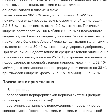
галантамина — эпигалантамин и галантаминон
обнаруживаются в плазме и моче.
Галантамин на 90-97 % выводится почками (18-22 % в
неизменном виде) посредством гломерулярной фильтрации,
2,2-6,3 % — кишечником, около 0,2 % с желчью. Почечный
клиренс составляет 65-100 мл/мин (20-25 % от плазменного
клиренса), что близко к клиренсу инулина. Установлено, что у
пациентов с болезнью Альцгеймера концентрация галантамина
в плазме крови на 30-40 % выше, чем у здоровых добровольцев.
При печеночной недостаточности средней степени элиминация
галантамина замедляется на 25 %. При хронической почечной
недостаточности средней степени (клиренс креатинина 52-104
мл/мин) его плазменная концентрация увеличивается на 38 %,
при тяжелой (клиренс креатинина 9-51 мл/мин) — на 67 %.
Показания к применению
В неврологии:
— заболевания периферической нервной системы (неврит,
полиневрит, полиневропатия);
— состояния, связанные с повреждениями передних рогов
спинного мозга (после полиомиелита, миелита, спиральной