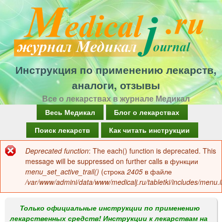
Перейти
к
основному
содержанию
Инструкция по применению лекарств,
аналоги, отзывы
Все о лекарствах в журнале Медикал
Г
Весь Медикал
Блог о лекарствах
л
Поиск лекарств
Как читать инструкции
а
Deprecated function
: The each() function is deprecated. This
Сообщение
в
message will be suppressed on further calls в функции
об
menu_set_active_trail()
(строка
2405
в файле
н
/var/www/admini/data/www/medicalj.ru/tabletki/includes/menu.i
ошибке
о
е
Только официальные инструкции по применению
лекарственных средств! Инструкции к лекарствам на