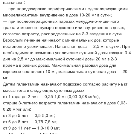
назначают:
— при передозировке периферическими недеполяризующими
миорелаксантами внутривенно в дозе 10-20 мг в сутки;
— при послеоперационных парезах желудочно-кишечного
тракта и мочевого пузыря подкожно или внутривенно в дозах,
согласно возрасту, распределенных на 2-3 введения в сутки.
Взрослым лечение начинают с минимальных доз, которые
постепенно увеличивают. Начальная доза — 2,5 мг в сутки. При
необходимости возможно увеличение суточной дозы каждые 3-4
дня на 2,5 мг до максимальной суточной дозы 20 мг в 2-3
приема в равных дозах. Максимальная разовая доза для
взрослых составляет 10 мг, максимальная суточная доза — 20
мг.
Детям галантамин назначают подкожно согласно расчету на кг
массы тела в следующих суточных дозах:
от 1 года до 2 лет — 0,25-1,0 мг (0,03-0,08 мг/кг);
старше 3-летнего возраста галантамин назначают в дозе 0,03-
0,28 мг/кг или:
от 3 до 5 лет — 0,5-5,0 мг;
от 6 до 8 лет — 0,75-7,5 мг;
от 9 до 11 лет — 1,0-10,0 мг;
от 12 до 15 лет — 1,25-12,5 мг;