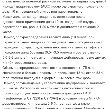
статистически значимой разницы величины площади под кривой
«концентрация-время» (AUC) после однократного применения
дозы 10 мг, введенной внутрь или парентерально.
Максимальная концентрация в плазме крови после
однократного применения дозы 10 мг, введенной внутрь и
парентерально, равна 1,20 мг/мл и достигается в течение 2
часов.
Период полураспределения галантамина (10 минут) при
парентеральном введении более длительный по сравнению с
периодом полураспределения неостигмина метилсульфата и
пиридостигмина бромида (0,54-3,5 минуты и соответственно
5,0-6,6 минуты), поэтому он начинает действовать позже других
ингибиторов холинэстеразы.
Объем распределения галантамина составляет 175 л, а
связывание с белками плазмы не превышает 18 %; около 53 %
галантамина находится в форменных элементах крови.
Период полувыведения у галантамина двухфазный и занимает
7-8 часов. Метаболизм не отличается интенсивностью и
происходит с участием изоферментов цитохрома P450
(изоферменты CYP2D6 и CYP3A4) в основном путем N- и O-
деметилирования (порядка 5-6 % препарата), а также
глюкуронирования, N-окисления и эпимеризации. Метаболиты