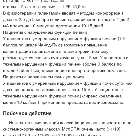
старше 15 лет и взрослые — 1,25-15,0 мг.
В физиотерапии галантамин вводят методом ионофореза в
дозе от 2,5 до 5 мг при величине электрического тока от 1 до 2
мА в течение 10 минут на протяжении 10-15 дней.
Пациенты с нарушением функции печени
У пациентов с умеренным нарушением функции печени (7-9
баллов по шкале Чайлд-Пью) возможно повышение
концентрации галантамина в плазме крови, поэтому
рекомендуется снизить суточную дозу до 15 мг. У пациентов с
тяжелым нарушением функции печени (более 9 баллов по
шкале Чайлд-Пью) применение препарата противопоказано.
Пациенты с нарушением функции почек
У пациентов с умеренным нарушением функции почек суточная
доза препарата не должна превышать 15 мг. У пациентов с
тяжелым нарушением функции почек (клиренс креатинина
менее 10 мл/мин) применение препарата противопоказано.
Побочное действие
Нежелательные реакции классифицированы по частоте и по
системно-органным классам MedDRA: очень часто (>1/10),
часто (>1/100 до 1/1000 до 1/10000 до Наиболее