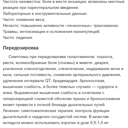
Частота неизвестна: боли в месте инъекции, возможны местные
реакции при парентеральном введении.
Лабораторные и инструментальные данные:
Часто: снижение веса;
Нечасто: повышение активности «печеночных» трансаминаз.
Травмы, интоксикации и осложнения манипуляций:
Часто: падения.
Передозировка
Симптомы при передозировке галантамином: тошнота,
рвота, коликообразные боли (спазмы) в животе, диарея,
усиленное слюноотделение, слезотечение, недержание мочи и
кала, сильная потливость, снижение артериального давления,
удлинение интервала QT, брадикардия, бронхоспазм,
мышечная слабость, в более тяжелых случаях — судороги и
кома. Выраженная мышечная слабость в сочетании с
гиперсекрецией слизистой оболочки трахеи и бронхоспазмом
может привести к полной блокаде дыхательных путей.
Лечение: симптоматическая терапия, контроль функции
дыхательной и сердечно-сосудистой систем. В качестве
антидота можно использовать атропин в дозе 0,5-1,0 мг