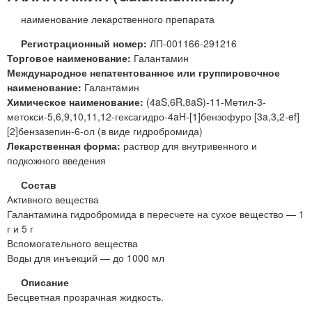
наименование лекарственного препарата
Регистрационный номер:
ЛП-001166-291216
Торговое наименование:
Галантамин
Международное непатентованное или группировочное
наименование:
Галантамин
Химическое наименование:
(4aS,6R,8aS)-11-Метил-3-
метокси-5,6,9,10,11,12-гексагидро-4aH-[1]бензофуро [3a,3,2-ef]
[2]бензазепин-6-ол (в виде гидробромида)
Лекарственная форма:
раствор для внутривенного и
подкожного введения
Состав
Активного вещества
Галантамина гидробромида в пересчете на сухое вещество — 1
г и 5 г
Вспомогательного вещества
Воды для инъекций — до 1000 мл
Описание
Бесцветная прозрачная жидкость.