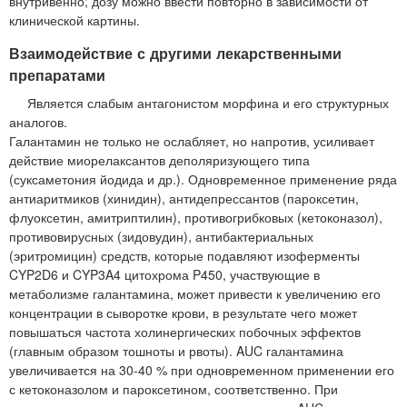
внутривенно; дозу можно ввести повторно в зависимости от
клинической картины.
Взаимодействие с другими лекарственными
препаратами
Является слабым антагонистом морфина и его структурных
аналогов.
Галантамин не только не ослабляет, но напротив, усиливает
действие миорелаксантов деполяризующего типа
(суксаметония йодида и др.). Одновременное применение ряда
антиаритмиков (хинидин), антидепрессантов (пароксетин,
флуоксетин, амитриптилин), противогрибковых (кетоконазол),
противовирусных (зидовудин), антибактериальных
(эритромицин) средств, которые подавляют изоферменты
CYP2D6 и CYP3A4 цитохрома P450, участвующие в
метаболизме галантамина, может привести к увеличению его
концентрации в сыворотке крови, в результате чего может
повышаться частота холинергических побочных эффектов
(главным образом тошноты и рвоты). AUC галантамина
увеличивается на 30-40 % при одновременном применении его
с кетоконазолом и пароксетином, соответственно. При