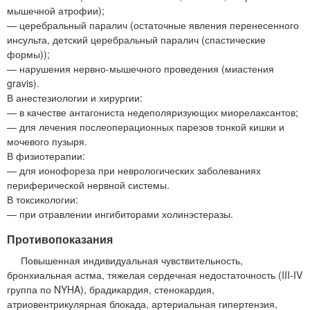
мышечной атрофии);
— церебральный паралич (остаточные явления перенесенного
инсульта, детский церебральный паралич (спастические
формы));
— нарушения нервно-мышечного проведения (миастения
gravis).
В анестезиологии и хирургии:
— в качестве антагониста недеполяризующих миорелаксантов;
— для лечения послеоперационных парезов тонкой кишки и
мочевого пузыря.
В физиотерапии:
— для ионофореза при неврологических заболеваниях
периферической нервной системы.
В токсикологии:
— при отравлении ингибиторами холинэстеразы.
Противопоказания
Повышенная индивидуальная чувствительность,
бронхиальная астма, тяжелая сердечная недостаточность (III-IV
группа по NYHA), брадикардия, стенокардия,
атриовентрикулярная блокада, артериальная гипертензия,