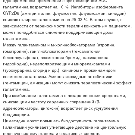
одновременном применении с эритромицином AUC
галантамина возрастает на 10 %. Ингибиторы изофермента
CYP2D6 (амитриптилин, флуоксетин, флувоксамин, хинидин)
снижают клиренс галантамина на 25-33 %. В этом случае, в
зависимости от переносимости терапии конкретным пациентом,
может понадобиться снижение поддерживающей дозы
галантамина.
Между галантамином и м-холиноблокаторами (атропин,
гоматропин), ганглиоблокаторами (гексаметония
бензолсульфонат, азаметония бромид, пахикарпина
гидройодид), недеполяризующими миорелаксантами
(тубокурарина хлорид и др.), хинином и прокаинамидом
возможен антагонизм. Аминогликозидные антибиотики
(гентамицин, амикацин) могут снижать терапевтический эффект
галантамина.
При комбинации галантамина с лекарственными средствами,
снижающими частоту сердечных сокращений (β-
адреноблокаторы, дигоксин) возрастает риск усугубления
брадикардии.
Циметидин может повышать биодоступность галантамина.
Галантамин усиливает угнетающее действие на центральную
нервную систему этанола и седативных средств.