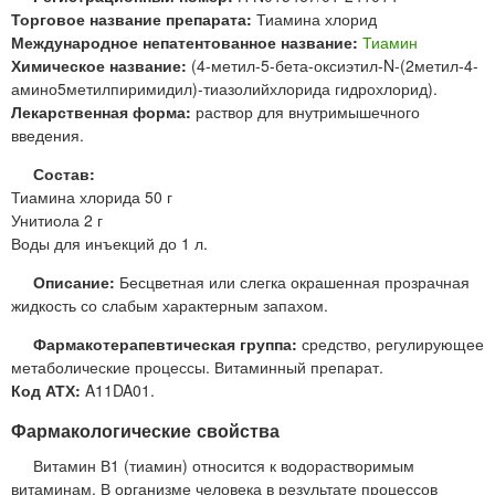
Торговое название препарата:
Тиамина хлорид
Международное непатентованное название:
Тиамин
Химическое название:
(4-метил-5-бета-оксиэтил-N-(2метил-4-
амино5метилпиримидил)-тиазолийхлорида гидрохлорид).
Лекарственная форма:
раствор для внутримышечного
введения.
Состав:
Тиамина хлорида 50 г
Унитиола 2 г
Воды для инъекций до 1 л.
Описание:
Бесцветная или слегка окрашенная прозрачная
жидкость со слабым характерным запахом.
Фармакотерапевтическая группа:
средство, регулирующее
метаболические процессы. Витаминный препарат.
Код АТХ:
A11DA01.
Фармакологические свойства
Витамин В1 (тиамин) относится к водорастворимым
витаминам. В организме человека в результате процессов