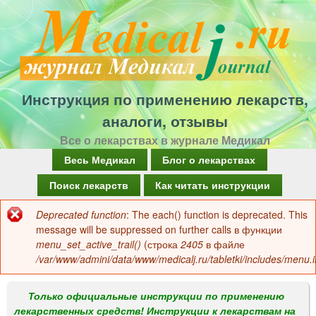
Перейти
к
основному
содержанию
Инструкция по применению лекарств,
аналоги, отзывы
Все о лекарствах в журнале Медикал
Г
Весь Медикал
Блог о лекарствах
л
Поиск лекарств
Как читать инструкции
а
Deprecated function
: The each() function is deprecated. This
Сообщение
в
message will be suppressed on further calls в функции
об
menu_set_active_trail()
(строка
2405
в файле
н
/var/www/admini/data/www/medicalj.ru/tabletki/includes/menu.i
ошибке
о
е
Только официальные инструкции по применению
лекарственных средств! Инструкции к лекарствам на