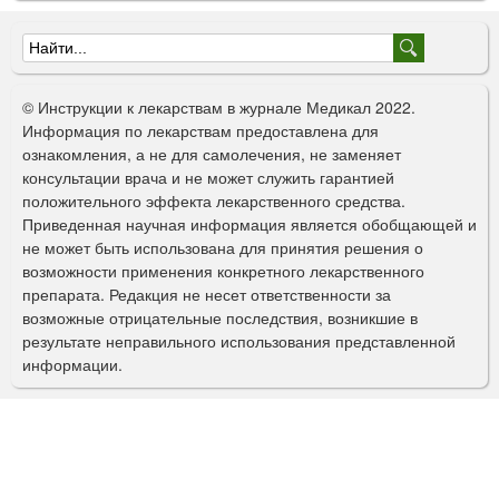
Ф
о
© Инструкции к лекарствам в журнале Медикал 2022.
р
Информация по лекарствам предоставлена для
ознакомления, а не для самолечения, не заменяет
м
консультации врача и не может служить гарантией
а
положительного эффекта лекарственного средства.
Приведенная научная информация является обобщающей и
п
не может быть использована для принятия решения о
о
возможности применения конкретного лекарственного
препарата. Редакция не несет ответственности за
и
возможные отрицательные последствия, возникшие в
с
результате неправильного использования представленной
информации.
к
а