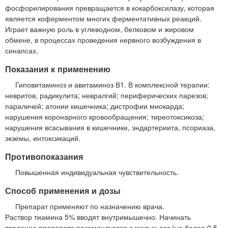
фосфорилирования превращается в кокарбоксилазу, которая
является коферментом многих ферментативных реакций.
Играет важную роль в углеводном, белковом и жировом
обмене, в процессах проведения нервного возбуждения в
синапсах.
Показания к применению
Гиповитаминоз и авитаминоз В1. В комплексной терапии:
невритов, радикулита; невралгий; периферических парезов;
параличей; атонии кишечника; дистрофии миокарда;
нарушения коронарного кровообращения; тиреотоксикоза;
нарушения всасывания в кишечнике, эндартериита, псориаза,
экземы, интоксикаций.
Противопоказания
Повышенная индивидуальная чувствительность.
Способ применения и дозы
Препарат применяют по назначению врача.
Раствор тиамина 5% вводят внутримышечно. Начинать
введение препарата рекомендуется с малых доз (не более 0,5