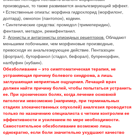
производных, то также развивается анальгезирующий эффект.
• Естественные опиаты: морфина гидрохлорид (морфилонг,
долтард), омнопон (пантопон), кодеин.
• Синтетические средства: промедол (тримеперидин),
фентанил, метадон, ремифентанил.
2.
Агонисты и антагонисты опиоидных рецепторов.
Обладают
меньшими побочными, чем морфиновые производные,
превосходя их анальгезирующее действие. Пентазоцин
(фортрал), буторфанол (стадол, бефорал), бупренорфин,
налбуфин (нубаин).
Обезболивание – это симптоматическая терапия, не
устраняющая причину болевого синдрома, а лишь
заглушающая неприятные ощущения. Лечащий врач
должен найти причину болей, чтобы попытаться устранить
ее. При хронических болях, когда лечение основной
патологии невозможно (например, при терминальных
стадиях злокачественных опухолей) аналгезия проводится
только по назначению специалиста с четким контролем ее
эффективности и усилением по мере необходимости.
Самостоятельное обезболивание возможно лишь
однократно, если боли значительно ухудшают качество