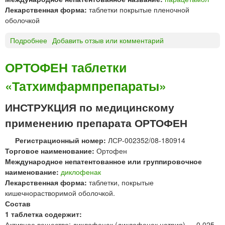
я
л
Лекарственная форма:
таблетки покрытые пленочной
"
е
оболочкой
Ф
т
а
к
Подробнее
о
Добавить отзыв или комментарий
р
и
П
м
р
А
ОРТОФЕН таблетки
с
а
Н
т
с
«Татхимфармпрепараты»
А
а
т
Д
н
в
О
ИНСТРУКЦИЯ по медицинскому
д
о
Л
а
применению препарата ОРТОФЕН
р
®
р
и
т
т
Регистрационный номер:
ЛСР-002352/08-180914
м
а
"
Торговое наименование:
Ортофен
ы
б
Международное непатентованное или группировочное
е
л
наименование:
диклофенак
е
Лекарственная форма:
таблетки, покрытые
т
кишечнорастворимой оболочкой.
к
Состав
и
1 таблетка содержит:
п
Активное вещество: диклофенак (диклофенак натрия) — 0,025