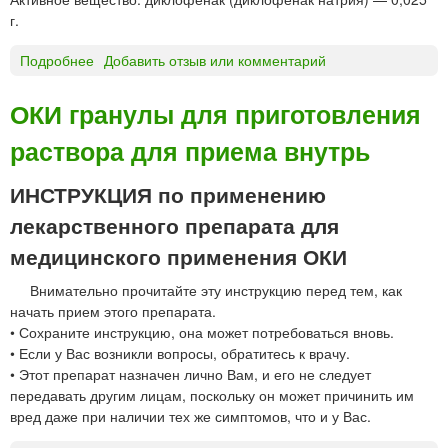
о
г.
к
р
Подробнее
о
Добавить отзыв или комментарий
ы
О
т
Р
ОКИ гранулы для приготовления
ы
Т
е
раствора для приема внутрь
О
п
Ф
л
Е
ИНСТРУКЦИЯ по применению
е
Н
лекарственного препарата для
н
т
о
а
медицинского применения ОКИ
ч
б
н
Внимательно прочитайте эту инструкцию перед тем, как
л
о
начать прием этого препарата.
е
й
• Сохраните инструкцию, она может потребоваться вновь.
т
о
• Если у Вас возникли вопросы, обратитесь к врачу.
к
б
• Этот препарат назначен лично Вам, и его не следует
и
о
передавать другим лицам, поскольку он может причинить им
«
л
вред даже при наличии тех же симптомов, что и у Вас.
Т
о
а