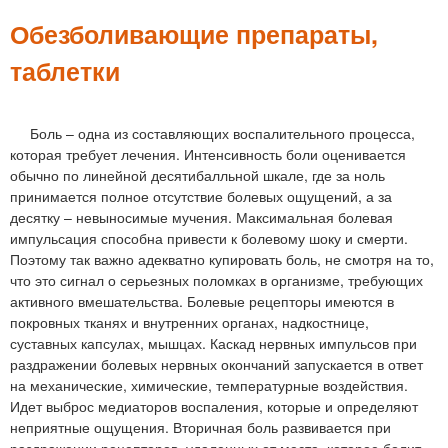
м
е
Обезболивающие препараты,
н
таблетки
ю
Боль – одна из составляющих воспалительного процесса,
которая требует лечения. Интенсивность боли оценивается
обычно по линейной десятибалльной шкале, где за ноль
принимается полное отсутствие болевых ощущений, а за
десятку – невыносимые мучения. Максимальная болевая
импульсация способна привести к болевому шоку и смерти.
Поэтому так важно адекватно купировать боль, не смотря на то,
что это сигнал о серьезных поломках в организме, требующих
активного вмешательства. Болевые рецепторы имеются в
покровных тканях и внутренних органах, надкостнице,
суставных капсулах, мышцах. Каскад нервных импульсов при
раздражении болевых нервных окончаний запускается в ответ
на механические, химические, температурные воздействия.
Идет выброс медиаторов воспаления, которые и определяют
неприятные ощущения. Вторичная боль развивается при
раздражении рецепторов, удаленных от места, которое болит.