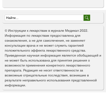
о
г
о
п
Ф
р
о
и
© Инструкции к лекарствам в журнале Медикал 2022.
м
р
Информация по лекарствам предоставлена для
е
ознакомления, а не для самолечения, не заменяет
м
н
консультации врача и не может служить гарантией
е
а
положительного эффекта лекарственного средства.
н
Приведенная научная информация является обобщающей и
п
и
не может быть использована для принятия решения о
я
о
возможности применения конкретного лекарственного
препарата. Редакция не несет ответственности за
и
возможные отрицательные последствия, возникшие в
с
результате неправильного использования представленной
информации.
к
а