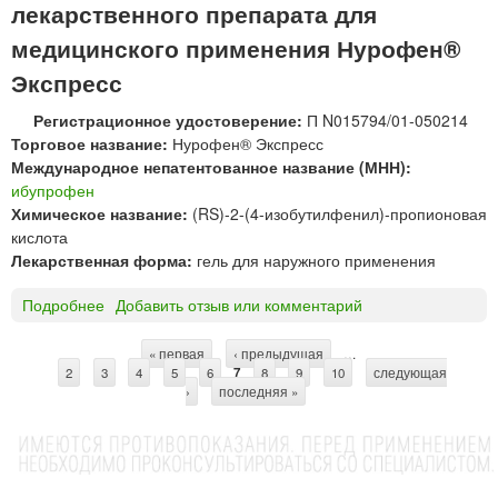
лекарственного препарата для
я
®
д
Э
медицинского применения Нурофен®
л
к
Экспресс
я
с
п
п
Регистрационное удостоверение:
П N015794/01-050214
р
р
Торговое название:
Нурофен® Экспресс
и
е
Международное непатентованное название (МНН):
е
с
ибупрофен
м
с
Химическое название:
(RS)-2-(4-изобутилфенил)-пропионовая
а
к
кислота
в
а
Лекарственная форма:
гель для наружного применения
н
п
у
с
Подробнее
о
Добавить отзыв или комментарий
т
у
Н
р
л
у
« первая
‹ предыдущая
…
ь
С
ы
2
3
р
4
5
6
7
8
9
10
следующая
›
последняя »
о
т
ф
р
е
н
а
®