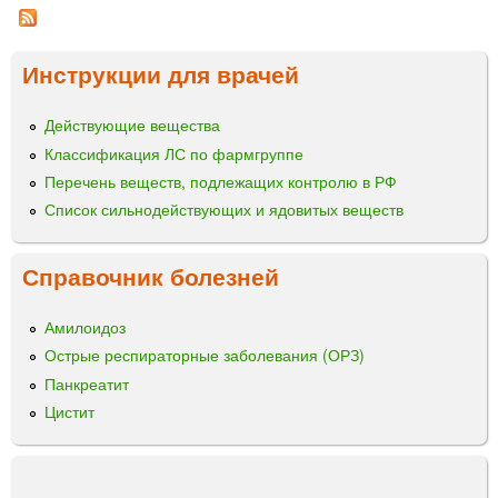
н
Э
и
к
с
Инструкции для врачей
ц
п
ы
р
Действующие вещества
е
Классификация ЛС по фармгруппе
с
с
Перечень веществ, подлежащих контролю в РФ
г
Список сильнодействующих и ядовитых веществ
е
л
Справочник болезней
ь
д
л
Амилоидоз
я
Острые респираторные заболевания (ОРЗ)
н
Панкреатит
а
Цистит
р
у
ж
н