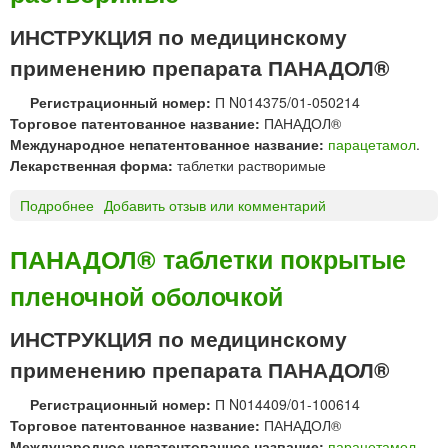
Е
п
Т
ИНСТРУКЦИЯ по медицинскому
р
А
и
применению препарата ПАНАДОЛ®
М
м
О
е
Регистрационный номер:
П N014375/01-050214
Л
н
Торговое патентованное название:
ПАНАДОЛ®
Д
е
Международное непатентованное название:
парацетамол
.
Е
н
Лекарственная форма:
таблетки растворимые
Т
и
С
я
Подробнее
о
Добавить отзыв или комментарий
К
«
П
И
О
А
ПАНАДОЛ® таблетки покрытые
Й
з
Н
с
о
пленочной оболочкой
А
у
н
Д
с
»
О
ИНСТРУКЦИЯ по медицинскому
п
Л
применению препарата ПАНАДОЛ®
е
®
н
т
Регистрационный номер:
П N014409/01-100614
з
а
Торговое патентованное название:
ПАНАДОЛ®
и
б
Международное непатентованное название:
парацетамол