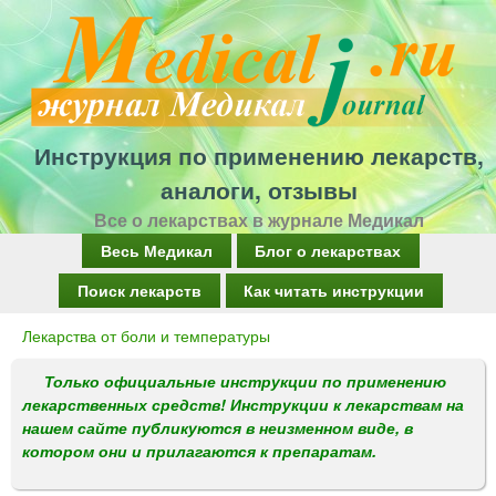
Перейти
к
основному
содержанию
Инструкция по применению лекарств,
аналоги, отзывы
Все о лекарствах в журнале Медикал
Г
Весь Медикал
Блог о лекарствах
л
Поиск лекарств
Как читать инструкции
а
Лекарства от боли и температуры
Вы
в
здесь
Только официальные инструкции по применению
н
лекарственных средств! Инструкции к лекарствам на
о
нашем сайте публикуются в неизменном виде, в
котором они и прилагаются к препаратам.
е