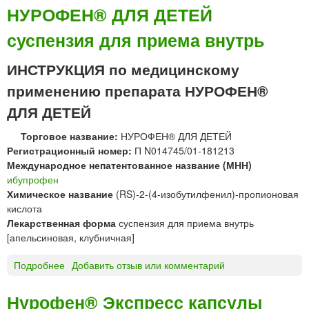
в
у
НУРОФЕН® ДЛЯ ДЕТЕЙ
л
р
е
суспензия для приема внутрь
о
н
ф
и
е
ИНСТРУКЦИЯ по медицинскому
я
н
применению препарата НУРОФЕН®
р
®
а
д
ДЛЯ ДЕТЕЙ
с
л
т
Торговое название:
НУРОФЕН® ДЛЯ ДЕТЕЙ
я
в
Регистрационный номер:
П N014745/01-181213
д
о
Международное непатентованное название (МНН)
е
р
ибупрофен
т
а
Химическое название
(RS)-2-(4-изобутилфенил)-пропионовая
е
д
кислота
й
л
Лекарственная форма
суспензия для приема внутрь
с
я
[апельсиновая, клубничная]
у
п
п
р
Подробнее
о
Добавить отзыв или комментарий
п
и
Н
о
е
У
з
Нурофен® Экспресс капсулы
м
Р