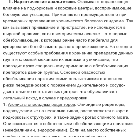
II. Наркотические анальгетики.
Оказывают подавляющее
влияние на подкорковые и корковые центры, воспринимающие
болевую импульсацию. Применяются преимущественно при
чрезмерных проявлениях хронического болевого синдрома. Так
как вызывают привыкание и пристрастие, не используются в
широкой практике, хотя в историческом аспекте – это первые
обезболивающие, к которым ранее часто прибегали для
купирования болей самого разного происхождения. На сегодня
существуют особые требования к хранению препаратов данных
групп и сложный механизм их выписки и утилизации, что
приводит к узко специальному применению обезболивающих
препаратов данной группы. Основной опасностью
обезболивания наркотическими анальгетиками становятся
риски передозировок с поражением дыхательного и сосудо-
двигательного вегетативных центров, что обуславливает
летальный исход в случае передозировки.
1.
Агонисты опиоидных рецепторов
. Опиоидные рецепторы,
подразделяемые на несколько типов, располагаются в коре и
подкорковых структурах, а также задних рогах спинного мозга.
Они связываются с собственными обезболивающими опиатами
(энкефалинами, эндорфинами). Если на место собственных
опийных пептидов поставить аналоги морфиновых