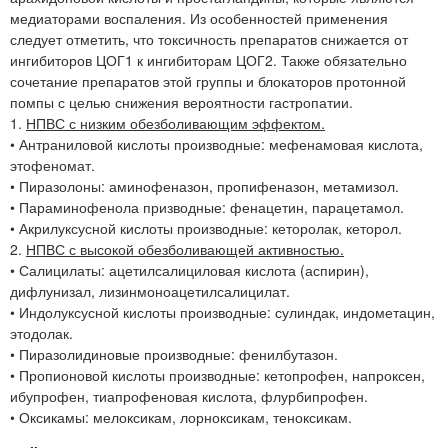
медиаторами воспаления. Из особенностей применения
следует отметить, что токсичность препаратов снижается от
ингибиторов ЦОГ1 к ингибиторам ЦОГ2. Также обязательно
сочетание препаратов этой группы и блокаторов протонной
помпы с целью снижения вероятности гастропатии.
1.
НПВС с низким обезболивающим эффектом.
• Антраниловой кислоты производные: мефенамовая кислота,
этофеномат.
• Пиразолоны: аминофеназон, пропифеназон, метамизол.
• Параминофенола призводные: фенацетин, парацетамол.
• Акрилуксусной кислоты производные: кеторолак, кеторол.
2.
НПВС с высокой обезболивающей активностью.
• Салицилаты: ацетилсалициловая кислота (аспирин),
дифлунизал, лизинмоноацетилсалицилат.
• Индолуксусной кислоты производные: сулиндак, индометацин,
этодолак.
• Пиразолидиновые производные: фенилбутазон.
• Пропионовой кислоты производные: кетопрофен, напроксен,
ибупрофен, тиапрофеновая кислота, флурбипрофен.
• Оксикамы: мелоксикам, лорноксикам, теноксикам.