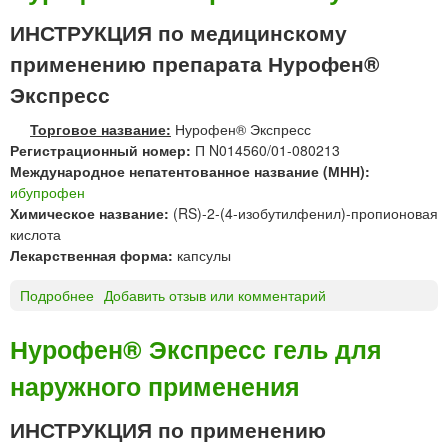
и
а
О
т
ИНСТРУКЦИЯ по медицинскому
в
Ф
о
н
применению препарата Нурофен®
Е
р
у
Н
и
Экспресс
т
®
и
р
Д
р
Торговое название:
Нурофен® Экспресс
ь
Л
е
Регистрационный номер:
П N014560/01-080213
Я
к
Международное непатентованное название (МНН):
Д
т
ибупрофен
Е
а
Химическое название:
(RS)-2-(4-изобутилфенил)-пропионовая
Т
л
кислота
Е
ь
Лекарственная форма:
капсулы
Й
н
с
Подробнее
о
Добавить отзыв или комментарий
ы
у
Н
е
с
у
Нурофен® Экспресс гель для
п
р
е
наружного применения
о
н
ф
з
е
ИНСТРУКЦИЯ по применению
и
н