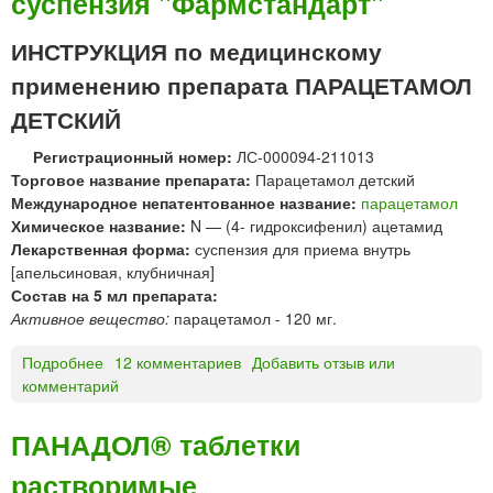
суспензия "Фармстандарт"
с
и
ИНСТРУКЦИЯ по медицинскому
к
применению препарата ПАРАЦЕТАМОЛ
а
м
ДЕТСКИЙ
г
Регистрационный номер:
ЛС-000094-211013
е
Торговое название препарата:
Парацетамол детский
л
Международное непатентованное название:
парацетамол
ь
Химическое название:
N — (4- гидроксифенил) ацетамид
д
Лекарственная форма:
суспензия для приема внутрь
л
[апельсиновая, клубничная]
я
Состав на 5 мл препарата:
н
Активное вещество:
парацетамол - 120 мг.
а
р
Подробнее
о
12 комментариев
Добавить отзыв или
у
комментарий
П
ж
А
н
Р
о
ПАНАДОЛ® таблетки
А
г
растворимые
Ц
о