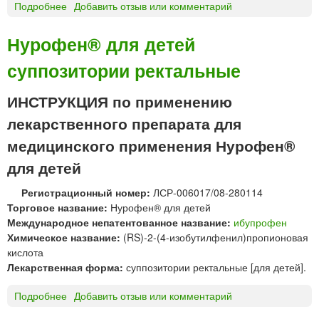
ч
Подробнее
о
Добавить отзыв или комментарий
т
к
О
х
о
К
и
Нурофен® для детей
й
И
м
суппозитории ректальные
г
ф
р
а
а
ИНСТРУКЦИЯ по применению
р
н
м
лекарственного препарата для
у
п
л
медицинского применения Нурофен®
р
ы
е
для детей
д
п
л
а
Регистрационный номер:
ЛСР-006017/08-280114
я
р
Торговое название:
Нурофен® для детей
п
а
Международное непатентованное название:
ибупрофен
р
т
Химическое название:
(RS)-2-(4-изобутилфенил)пропионовая
и
ы
кислота
г
»
Лекарственная форма:
суппозитории ректальные [для детей].
о
т
Подробнее
о
Добавить отзыв или комментарий
о
Н