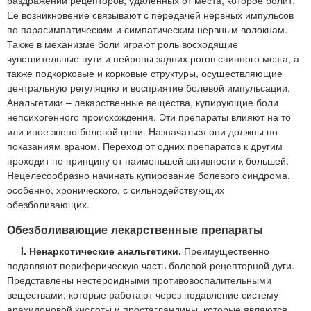
Ее возникновение связывают с передачей нервных импульсов
по парасимпатическим и симпатическим нервным волокнам.
Также в механизме боли играют роль восходящие
чувствительные пути и нейроны задних рогов спинного мозга, а
также подкорковые и корковые структуры, осуществляющие
центральную регуляцию и восприятие болевой импульсации.
Анальгетики – лекарственные вещества, купирующие боли
непсихогенного происхождения. Эти препараты влияют на то
или иное звено болевой цепи. Назначаться они должны по
показаниям врачом. Переход от одних препаратов к другим
проходит по принципу от наименьшей активности к большей.
Нецелесообразно начинать купирование болевого синдрома,
особенно, хронического, с сильнодействующих
обезболивающих.
Обезболивающие лекарственные препараты
I. Ненаркотические анальгетики.
Преимущественно
подавляют периферическую часть болевой рецепторной дуги.
Представлены нестероидными противовоспалительными
веществами, которые работают через подавление систему
арахидоновой кислоты и простагландины, которые являются