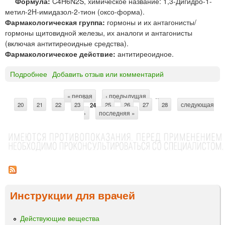
Формула:
C4H6N2S, химическое название: 1,3-Дигидро-1-
®
метил-2H-имидазол-2-тион (оксо-форма).
1
Фармакологическая группа:
гормоны и их антагонисты/
0
гормоны щитовидной железы, их аналоги и антагонисты
м
(включая антитиреоидные средства).
г
Фармакологическое действие:
антитиреоидное.
т
а
Подробнее
о
Добавить отзыв или комментарий
б
Т
л
и
е
« первая
‹ предыдущая
…
С
20
21
а
22
23
24
25
26
27
28
следующая
т
›
последняя »
м
т
к
а
и
р
з
о
а
л
н
*
и
Инструкции для врачей
ц
ы
Действующие вещества