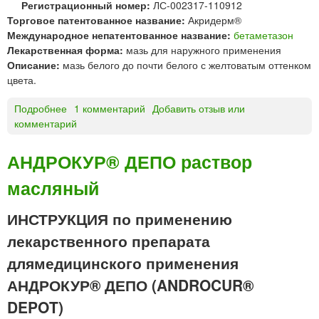
®
Регистрационный номер:
ЛС-002317-110912
Г
Торговое патентованное название:
Акридерм®
Е
Международное непатентованное название:
бетаметазон
Н
Лекарственная форма:
мазь для наружного применения
Т
Описание:
мазь белого до почти белого с желтоватым оттенком
А
цвета.
к
р
Подробнее
о
1 комментарий
Добавить отзыв или
е
комментарий
А
м
К
Р
АНДРОКУР® ДЕПО раствор
И
масляный
Д
Е
Р
ИНСТРУКЦИЯ по применению
М
лекарственного препарата
®
м
длямедицинского применения
а
АНДРОКУР® ДЕПО (ANDROCUR®
з
ь
DEPOT)