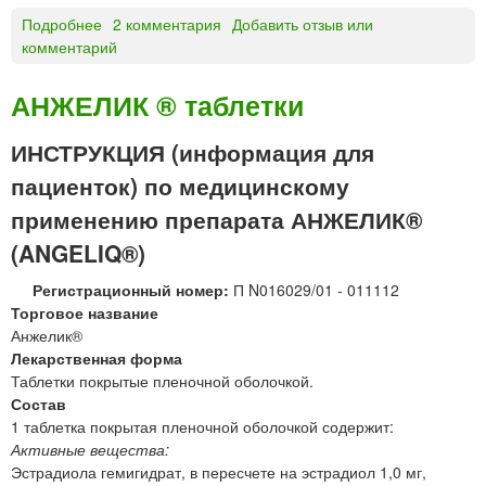
ф
Подробнее
о
2 комментария
Добавить отзыв или
и
комментарий
Д
л
И
л
П
®
АНЖЕЛИК ® таблетки
Р
р
О
а
ИНСТРУКЦИЯ (информация для
С
с
пациенток) по медицинскому
П
т
А
в
применению препарата АНЖЕЛИК®
Н
о
(ANGELIQ®)
®
р
с
д
Регистрационный номер:
П N016029/01 - 011112
у
л
Торговое название
с
я
Анжелик®
п
и
Лекарственная форма
е
н
Таблетки покрытые пленочной оболочкой.
н
ъ
Состав
з
е
1 таблетка покрытая пленочной оболочкой содержит:
и
к
Активные вещества:
я
ц
Эстрадиола гемигидрат, в пересчете на эстрадиол 1,0 мг,
д
и