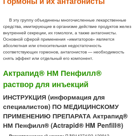
м
Гормоны и их антагонисты
е
н
В эту группу объединены многочисленные лекарственные
средства, имитирующие в организме действие продуктов желез
ю
внутренней секреции, их гомологи, а также антагонисты.
Основной сферой применения «имитаторов» является
абсолютная или относительная недостаточность
соответствующих гормонов, антагонистов — необходимость
снять эффект или отдельный его компонент.
Актрапид® НМ Пенфилл®
раствор для инъекций
ИНСТРУКЦИЯ (информация для
специалистов) ПО МЕДИЦИНСКОМУ
ПРИМЕНЕНИЮ ПРЕПАРАТА Актрапид®
НМ Пенфилл® (Actrapid® HM Penfill®)
Регистрационный номер:
П N014274/02-120912