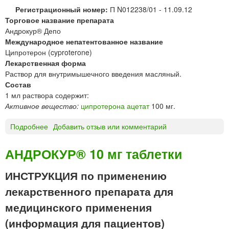
Регистрационный номер:
П N012238/01 - 11.09.12
Торговое название препарата
Андрокур® Депо
Международное непатентованное название
Ципротерон (cyproterone)
Лекарственная форма
Раствор для внутримышечного введения масляный.
Состав
1 мл раствора содержит:
Активное вещество:
ципротерона ацетат
100 мг.
Подробнее
о
Добавить отзыв или комментарий
А
Н
АНДРОКУР® 10 мг таблетки
Д
Р
ИНСТРУКЦИЯ по применению
О
лекарственного препарата для
К
У
медицинского применения
Р
(информация для пациентов)
®