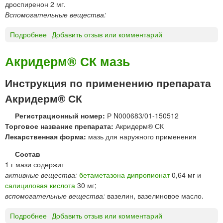
дроспиренон 2 мг.
л
й
Вспомогательные вещества:
я
и
Подробнее
о
Добавить отзыв или комментарий
н
А
ъ
Н
Акридерм® СК мазь
е
Ж
к
Е
Инструкция по применению препарата
ц
Л
и
Акридерм® СК
И
й
К
Регистрационный номер:
Р N000683/01-150512
®
Торговое название препарата:
Акридерм® СК
т
Лекарственная форма:
мазь для наружного применения
а
б
Состав
л
1 г мази содержит
е
активные вещества:
бетаметазона дипропионат
0,64 мг и
т
салициловая кислота
30 мг;
к
вспомогательные вещества:
вазелин, вазелиновое масло.
и
Подробнее
о
Добавить отзыв или комментарий