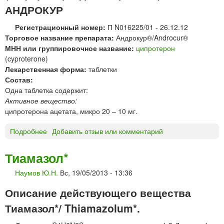
Д
АНДРОКУР
Е
П
Регистрационный номер:
П N016225/01 - 26.12.12
О
Торговое название препарата:
Андрокур®/Androcur®
р
МНН или группировочное название:
ципротерон
а
(cyproterone)
с
Лекарственная форма:
таблетки
т
Состав:
в
Одна таблетка содержит:
о
Активное вещество:
р
ципротерона ацетата, микро 20 – 10 мг.
м
а
Подробнее
о
Добавить отзыв или комментарий
с
А
л
Н
Тиамазол*
я
Д
н
Наумов Ю.Н.
Вс, 19/05/2013 - 13:36
Р
ы
О
Описание действующего вещества
й
К
У
Тиамазол*/ Thiamazolum*.
Р