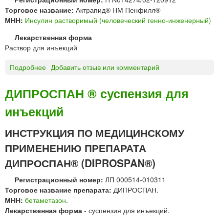
Торговое название:
Актрапид® НМ Пенфилл®
МНН:
Инсулин растворимый (человеческий генно-инженерный)
Лекарственная форма
Раствор для инъекций
Подробнее
о
Добавить отзыв или комментарий
А
к
ДИПРОСПАН ® суспензия для
т
инъекций
р
а
п
ИНСТРУКЦИЯ ПО МЕДИЦИНСКОМУ
и
ПРИМЕНЕНИЮ ПРЕПАРАТА
д
®
ДИПРОСПАН® (DIPROSPAN®)
Н
Регистрационный номер:
ЛП 000514-010311
М
Торговое название препарата:
ДИПРОСПАН.
П
МНН:
бетаметазон
.
е
Лекарственная форма
- суспензия для инъекций.
н