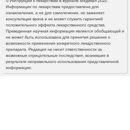
© Инструкции к лекарствам в журнале Медикал 2022.
р
Информация по лекарствам предоставлена для
ознакомления, а не для самолечения, не заменяет
м
консультации врача и не может служить гарантией
а
положительного эффекта лекарственного средства.
Приведенная научная информация является обобщающей и
п
не может быть использована для принятия решения о
о
возможности применения конкретного лекарственного
препарата. Редакция не несет ответственности за
и
возможные отрицательные последствия, возникшие в
с
результате неправильного использования представленной
информации.
к
а