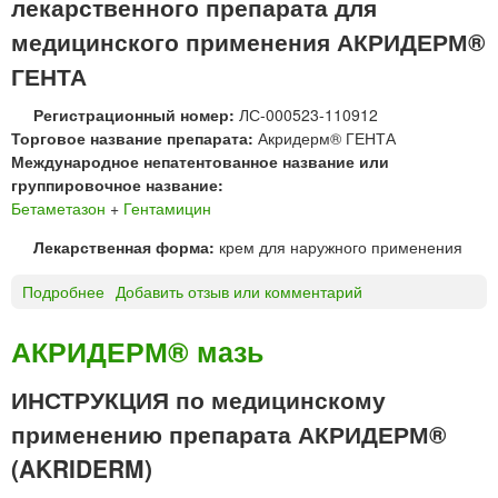
лекарственного препарата для
Р
М
медицинского применения АКРИДЕРМ®
®
ГЕНТА
Г
К
Регистрационный номер:
ЛС-000523-110912
м
Торговое название препарата:
Акридерм® ГЕНТА
а
Международное непатентованное название или
з
группировочное название:
ь
Бетаметазон
+
Гентамицин
Лекарственная форма:
крем для наружного применения
Подробнее
о
Добавить отзыв или комментарий
А
К
АКРИДЕРМ® мазь
Р
И
ИНСТРУКЦИЯ по медицинскому
Д
применению препарата АКРИДЕРМ®
Е
Р
(AKRIDERM)
М