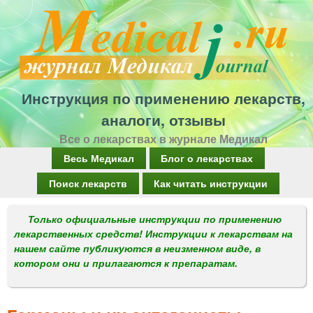
Перейти
к
основному
содержанию
Инструкция по применению лекарств,
аналоги, отзывы
Все о лекарствах в журнале Медикал
Г
Весь Медикал
Блог о лекарствах
л
Поиск лекарств
Как читать инструкции
а
Только официальные инструкции по применению
в
лекарственных средств! Инструкции к лекарствам на
н
нашем сайте публикуются в неизменном виде, в
котором они и прилагаются к препаратам.
о
е