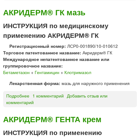
А
к
АКРИДЕРМ® ГК мазь
р
и
ИНСТРУКЦИЯ по медицинскому
д
применению АКРИДЕРМ® ГК
е
р
Регистрационный номер:
ЛСР0-001890/10-010612
м
Торговое патентованное название:
Акридерм® ГК
®
Международное непатентованное название или
С
группировочное название:
К
Бетаметазон
+
Гентамицин
+
Клотримазол
м
а
Лекарственная форма:
мазь для наружного применения
з
ь
Подробнее
о
1 комментарий
Добавить отзыв или
комментарий
А
К
Р
АКРИДЕРМ® ГЕНТА крем
И
Д
ИНСТРУКЦИЯ по применению
Е