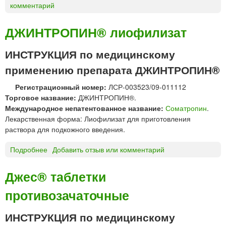
комментарий
Д
р
о
ДЖИНТРОПИН® лиофилизат
с
п
ИНСТРУКЦИЯ по медицинскому
и
применению препарата ДЖИНТРОПИН®
р
е
Регистрационный номер:
ЛСР-003523/09-011112
н
Торговое название:
ДЖИНТРОПИН®.
о
Международное непатентованное название:
Соматропин
.
н
Лекарственная форма: Лиофилизат для приготовления
*
раствора для подкожного введения.
Подробнее
о
Добавить отзыв или комментарий
Д
Ж
Джес® таблетки
И
противозачаточные
Н
Т
Р
ИНСТРУКЦИЯ по медицинскому
О