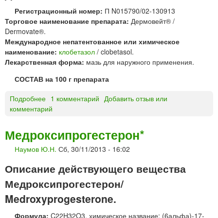
*
ы
Регистрационный номер:
П N015790/02-130913
е
Торговое наименование препарата:
Дермовейт® /
Dermovate®.
Международное непатентованное или химическое
наименование:
клобетазол
/ clobetasol.
Лекарственная форма:
мазь для наружного применения.
СОСТАВ на 100 г препарата
Подробнее
о
1 комментарий
Добавить отзыв или
комментарий
Д
Е
Р
Медроксипрогестерон*
М
Наумов Ю.Н.
Сб, 30/11/2013 - 16:02
О
В
Описание действующего вещества
Е
Й
Медроксипрогестерон/
Т
Medroxyprogesterone.
®
м
Формула:
C22H32O3, химическое название: (6альфа)-17-