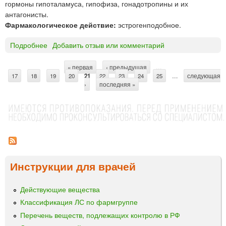
гормоны гипоталамуса, гипофиза, гонадотропины и их
А
антагонисты.
®
Фармакологическое действие:
эстрогенподобное.
с
у
Подробнее
о
Добавить отзыв или комментарий
с
Ф
п
о
е
« первая
‹ предыдущая
…
С
17
18
л
19
20
21
22
23
24
25
…
следующая
н
›
последняя »
л
т
з
и
и
р
т
я
р
а
д
о
л
н
п
я
и
и
в
н
н
Инструкции для врачей
ц
а
у
ы
л
т
Действующие вещества
ь
р
Классификация ЛС по фармгруппе
ф
и
а
Перечень веществ, подлежащих контролю в РФ
м
*