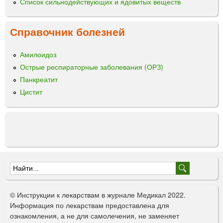
ы
Список сильнодействующих и ядовитых веществ
ш
е
Справочник болезней
ч
н
о
Амилоидоз
г
Острые респираторные заболевания (ОРЗ)
о
Панкреатит
в
Цистит
в
е
д
е
н
и
я
Ф
о
© Инструкции к лекарствам в журнале Медикал 2022.
р
Информация по лекарствам предоставлена для
ознакомления, а не для самолечения, не заменяет
м