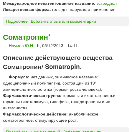
Международное непатентованное название:
эстрадиол
Лекарственная форма:
гель для наружного применения
Подробнее
о
Добавить отзыв или комментарий
Д
И
Соматропин*
В
Наумов Ю.Н.
Чт, 05/12/2013 - 14:11
И
Г
Описание действующего вещества
Е
Л
Соматропин/ Somatropin.
Ь
Формула:
нет данных, химическое название:
г
одноцепочечный полипептид, состоящий из 191
е
аминокислотного остатка (гормон роста человека).
л
Фармакологическая группа:
гормоны и их антагонисты/
ь
гормоны гипоталамуса, гипофиза, гонадотропины и их
О
антагонисты.
р
Фармакологическое действие:
анаболическое,
и
соматотропное, стимулирующее рост.
о
н
Подробнее
о
1 комментарий
Добавить отзыв или