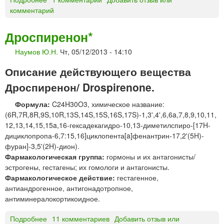
К
комментарий
С
о
о
р
м
п
Дроспиренон*
а
о
Наумов Ю.Н.
Чт, 05/12/2013 - 14:10
т
р
р
е
Описание действующего вещества
о
й
п
Дроспиренон/ Drospirenone.
ш
и
н
Формула:
C24H30O3, химическое название:
н
(6R,7R,8R,9S,10R,13S,14S,15S,16S,17S)-1,3',4',6,6a,7,8,9,10,11,
*
12,13,14,15,15a,16-гексадекагидро-10,13-диметилспиро-[17H-
дициклопропа-6,7:15,16]циклопента[a]фенантрин-17,2'(5H)-
фуран]-3,5'(2H)-дион).
Фармакологическая группа:
гормоны и их антагонисты/
эстрогены, гестагены; их гомологи и антагонисты.
Фармакологическое действие:
гестагенное,
антиандрогенное, антигонадотропное,
антиминералокортикоидное.
Подробнее
о
11 комментариев
Добавить отзыв или