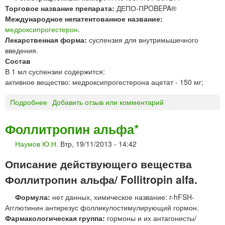
е
Торговое название препарата:
ДЕПО-ПPOBEPA®
с
Международное непатентованное название:
т
медроксипрогестерон
.
е
Лекарственная форма:
суспензия для внутримышечного
р
введения.
о
Состав
н
В 1 мл суспензии содержится:
*
активное вещество: медроксипрогестерона ацетат - 150 мг;
Подробнее
о
Добавить отзыв или комментарий
Д
Е
Фоллитропин альфа*
П
Наумов Ю.Н.
Втр, 19/11/2013 - 14:42
О
-
Описание действующего вещества
П
Р
Фоллитропин альфа/ Follitropin alfa.
О
Формула:
нет данных, химическое название: r-hFSH-
В
Агглютинин антирезус фолликулостимулирующий гормон.
Е
Фармакологическая группа:
гормоны и их антагонисты/
Р