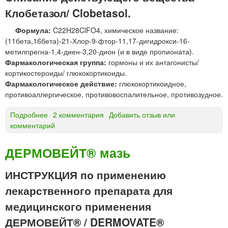
б
Клобетазол/ Clobetasol.
л
Формула:
C22H28ClFO4, химическое название:
е
(11бета,16бета)-21-Хлор-9-фтор-11,17-дигидрокси-16-
т
метилпрегна-1,4-диен-3,20-дион (и в виде пропионата).
к
Фармакологическая группа:
гормоны и их антагонисты/
и
кортикостероиды/ глюкокортикоиды.
п
Фармакологическое действие:
глюкокортикоидное,
р
противоаллергическое, противовоспалительное, противозудное.
о
т
Подробнее
о
2 комментария
Добавить отзыв или
и
комментарий
К
в
л
о
о
з
ДЕРМОВЕЙТ® мазь
б
а
е
ч
ИНСТРУКЦИЯ по применению
т
а
лекарственного препарата для
а
т
з
о
медицинского применения
о
ч
ДЕРМОВЕЙТ® / DERMOVATE®
л
н