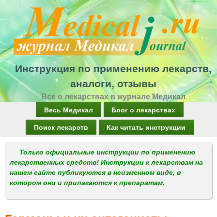
Перейти
к
основному
содержанию
Инструкция по применению лекарств,
аналоги, отзывы
Все о лекарствах в журнале Медикал
Г
Весь Медикал
Блог о лекарствах
л
Поиск лекарств
Как читать инструкции
а
Только официальные инструкции по применению
в
лекарственных средств! Инструкции к лекарствам на
н
нашем сайте публикуются в неизменном виде, в
котором они и прилагаются к препаратам.
о
е