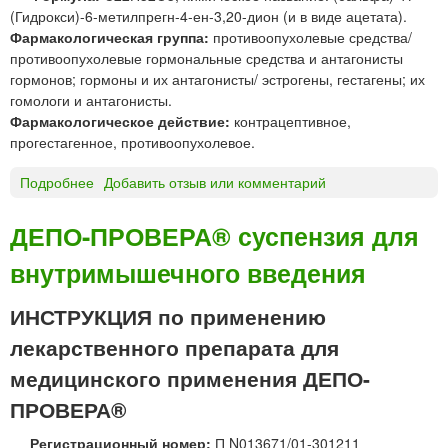
а
(Гидрокси)-6-метилпрегн-4-ен-3,20-дион (и в виде ацетата).
з
Фармакологическая группа:
противоопухолевые средства/
ь
противоопухолевые гормональные средства и антагонисты
гормонов; гормоны и их антагонисты/ эстрогены, гестагены; их
гомологи и антагонисты.
Фармакологическое действие:
контрацептивное,
прогестагенное, противоопухолевое.
Подробнее
о
Добавить отзыв или комментарий
М
е
ДЕПО-ПРОВЕРА® суспензия для
д
внутримышечного введения
р
о
к
ИНСТРУКЦИЯ по применению
с
лекарственного препарата для
и
п
медицинского применения ДЕПО-
р
ПРОВЕРА®
о
г
Регистрационный номер:
П N013671/01-301211