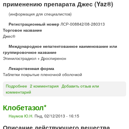
применению препарата Джес (Yaz®)
П
И
(информация для специалистов)
Н
®
Регистрационный номер
ЛСР-008842/08-280313
л
Торговое название
и
Джес®
о
Международное непатентованное наименование или
ф
группировочное название
и
Этинилэстрадиол + Дроспиренон
л
и
Лекарственная форма
з
Таблетки покрытые пленочной оболочкой
а
т
Подробнее
о
2 комментария
Добавить отзыв или
комментарий
Д
ж
е
Клобетазол*
с
Наумов Ю.Н.
Пнд, 02/12/2013 - 16:15
®
т
Описание действующего вещества
а