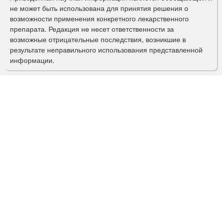
п
не может быть использована для принятия решения о
о
возможности применения конкретного лекарственного
препарата. Редакция не несет ответственности за
и
возможные отрицательные последствия, возникшие в
с
результате неправильного использования представленной
информации.
к
а