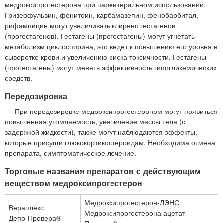
медроксипрогестерона при парентеральном использовании.
Гризеофульвин, фенитоин, карбамазепин, фенобарбитал,
рифампицин могут увеличивать клиренс гестагенов
(прогестагенов). Гестагены (прогестагены) могут угнетать
метаболизм циклоспорина, это ведет к повышению его уровня в
сыворотке крови и увеличению риска токсичности. Гестагены
(прогестагены) могут менять эффективность гипогликемических
средств.
Передозировка
При передозировке медроксипрогестероном могут появиться
повышенная утомляемость, увеличение массы тела (с
задержкой жидкости), также могут наблюдаются эффекты,
которые присущи глюкокортикостероидам. Необходима отмена
препарата, симптоматическое лечение.
Торговые названия препаратов с действующим
веществом медроксипрогестерон
Медроксипрогестерон-ЛЭНС
Вераплекс
Медроксипрогестерона ацетат
Депо-Провера®