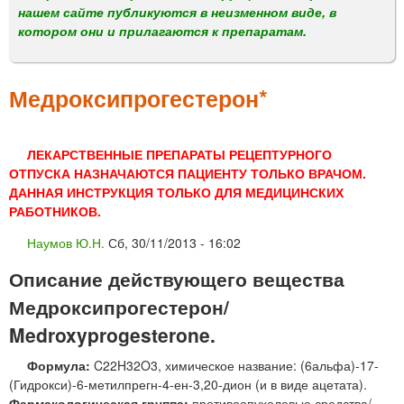
м
нашем сайте публикуются в неизменном виде, в
е
котором они и прилагаются к препаратам.
н
ю
Медроксипрогестерон*
ЛЕКАРСТВЕННЫЕ ПРЕПАРАТЫ РЕЦЕПТУРНОГО
ОТПУСКА НАЗНАЧАЮТСЯ ПАЦИЕНТУ ТОЛЬКО ВРАЧОМ.
ДАННАЯ ИНСТРУКЦИЯ ТОЛЬКО ДЛЯ МЕДИЦИНСКИХ
РАБОТНИКОВ.
Наумов Ю.Н.
Сб, 30/11/2013 - 16:02
Описание действующего вещества
Медроксипрогестерон/
Medroxyprogesterone.
Формула:
C22H32O3, химическое название: (6альфа)-17-
(Гидрокси)-6-метилпрегн-4-ен-3,20-дион (и в виде ацетата).
Фармакологическая группа:
противоопухолевые средства/