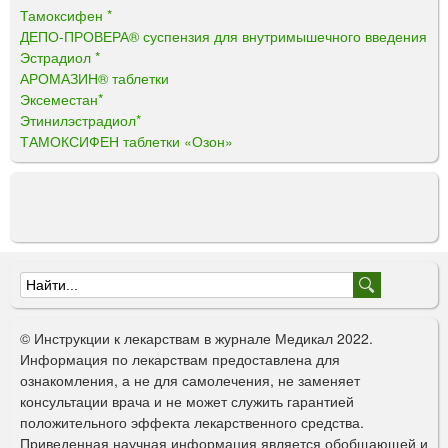
Тамоксифен *
ДЕПО-ПРОВЕРА® суспензия для внутримышечного введения
Эстрадиол *
АРОМАЗИН® таблетки
Эксеместан*
Этинилэстрадиол*
ТАМОКСИФЕН таблетки «Озон»
Ф
о
© Инструкции к лекарствам в журнале Медикал 2022.
р
Информация по лекарствам предоставлена для
ознакомления, а не для самолечения, не заменяет
м
консультации врача и не может служить гарантией
а
положительного эффекта лекарственного средства.
Приведенная научная информация является обобщающей и