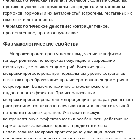
противоопухолевые гормональные средства и антагонисты
гормонов; гормоны и их антагонисты/ эстрогены, гестагены; их
гомологи и антагонисты.
Фармакологическое действие:
контрацептивное,
прогестагенное, противоопухолевое.
Фармакологические свойства
Медроксипрогестерон угнетает выделение гипофизом
гонадотропинов, не допускает овуляцию и созревание
фолликула, истончает эндометрий. Высокие дозы
медроксипрогестерона при нормальном уровне эстрогенов
вызывают преобразование пролиферативного эндометрия в
секреторный. Возможно наличие анаболического и
андрогенного эффектов. При использовании
медроксипрогестерона для контрацепции препарат уменьшает
риск развития кандидозного вульвовагинита, воспалительной
патологии половых органов. Учитывая высокую
контрацептивную эффективность и особенности действия на
гормонально-зависимые органы, предпочтительно
использование медроксипрогестерона у женщин позднего
репродуктивного и более старшего возраста, в особенности при