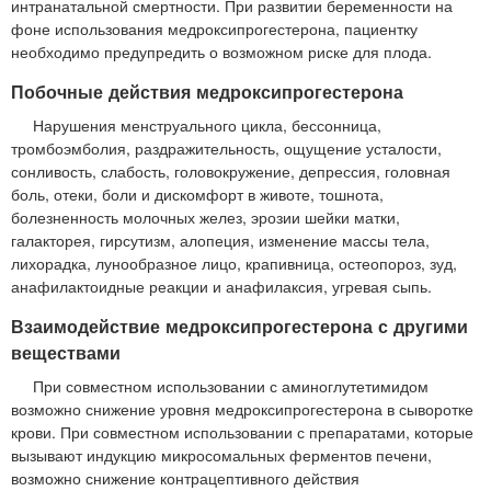
интранатальной смертности. При развитии беременности на
фоне использования медроксипрогестерона, пациентку
необходимо предупредить о возможном риске для плода.
Побочные действия медроксипрогестерона
Нарушения менструального цикла, бессонница,
тромбоэмболия, раздражительность, ощущение усталости,
сонливость, слабость, головокружение, депрессия, головная
боль, отеки, боли и дискомфорт в животе, тошнота,
болезненность молочных желез, эрозии шейки матки,
галакторея, гирсутизм, алопеция, изменение массы тела,
лихорадка, лунообразное лицо, крапивница, остеопороз, зуд,
анафилактоидные реакции и анафилаксия, угревая сыпь.
Взаимодействие медроксипрогестерона с другими
веществами
При совместном использовании с аминоглутетимидом
возможно снижение уровня медроксипрогестерона в сыворотке
крови. При совместном использовании с препаратами, которые
вызывают индукцию микросомальных ферментов печени,
возможно снижение контрацептивного действия