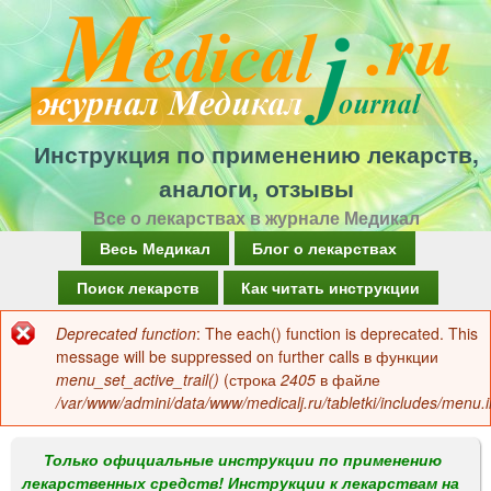
Перейти
к
основному
содержанию
Инструкция по применению лекарств,
аналоги, отзывы
Все о лекарствах в журнале Медикал
Г
Весь Медикал
Блог о лекарствах
л
Поиск лекарств
Как читать инструкции
а
Deprecated function
: The each() function is deprecated. This
Сообщение
в
message will be suppressed on further calls в функции
об
menu_set_active_trail()
(строка
2405
в файле
н
/var/www/admini/data/www/medicalj.ru/tabletki/includes/menu.i
ошибке
о
е
Только официальные инструкции по применению
лекарственных средств! Инструкции к лекарствам на