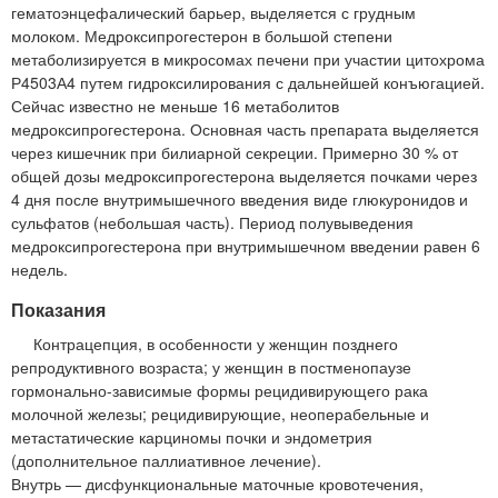
гематоэнцефалический барьер, выделяется с грудным
молоком. Медроксипрогестерон в большой степени
метаболизируется в микросомах печени при участии цитохрома
Р4503А4 путем гидроксилирования с дальнейшей конъюгацией.
Сейчас известно не меньше 16 метаболитов
медроксипрогестерона. Основная часть препарата выделяется
через кишечник при билиарной секреции. Примерно 30 % от
общей дозы медроксипрогестерона выделяется почками через
4 дня после внутримышечного введения виде глюкуронидов и
сульфатов (небольшая часть). Период полувыведения
медроксипрогестерона при внутримышечном введении равен 6
недель.
Показания
Контрацепция, в особенности у женщин позднего
репродуктивного возраста; у женщин в постменопаузе
гормонально-зависимые формы рецидивирующего рака
молочной железы; рецидивирующие, неоперабельные и
метастатические карциномы почки и эндометрия
(дополнительное паллиативное лечение).
Внутрь — дисфункциональные маточные кровотечения,