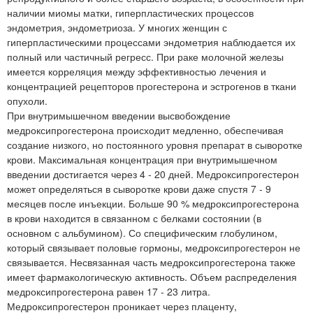
наличии миомы матки, гиперпластических процессов
эндометрия, эндометриоза. У многих женщин с
гиперпластическими процессами эндометрия наблюдается их
полный или частичный регресс. При раке молочной железы
имеется корреляция между эффективностью лечения и
концентрацией рецепторов прогестерона и эстрогенов в ткани
опухоли.
При внутримышечном введении высвобождение
медроксипрогестерона происходит медленно, обеспечивая
создание низкого, но постоянного уровня препарат в сыворотке
крови. Максимальная концентрация при внутримышечном
введении достигается через 4 - 20 дней. Медроксипрогестерон
может определяться в сыворотке крови даже спустя 7 - 9
месяцев после инъекции. Больше 90 % медроксипрогестерона
в крови находится в связанном с белками состоянии (в
основном с альбумином). Со специфическим глобулином,
который связывает половые гормоны, медроксипрогестерон не
связывается. Несвязанная часть медроксипрогестерона также
имеет фармакологическую активность. Объем распределения
медроксипрогестерона равен 17 - 23 литра.
Медроксипрогестерон проникает через плаценту,