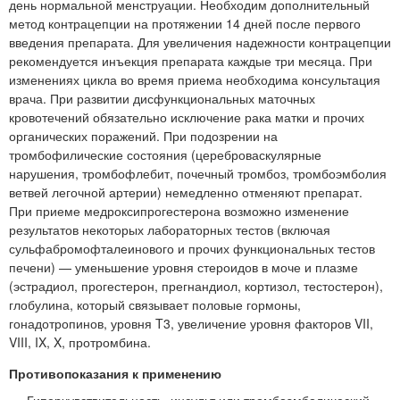
день нормальной менструации. Необходим дополнительный
метод контрацепции на протяжении 14 дней после первого
введения препарата. Для увеличения надежности контрацепции
рекомендуется инъекция препарата каждые три месяца. При
изменениях цикла во время приема необходима консультация
врача. При развитии дисфункциональных маточных
кровотечений обязательно исключение рака матки и прочих
органических поражений. При подозрении на
тромбофилические состояния (цереброваскулярные
нарушения, тромбофлебит, почечный тромбоз, тромбоэмболия
ветвей легочной артерии) немедленно отменяют препарат.
При приеме медроксипрогестерона возможно изменение
результатов некоторых лабораторных тестов (включая
сульфабромофталеинового и прочих функциональных тестов
печени) — уменьшение уровня стероидов в моче и плазме
(эстрадиол, прогестерон, прегнандиол, кортизол, тестостерон),
глобулина, который связывает половые гормоны,
гонадотропинов, уровня T3, увеличение уровня факторов VII,
VIII, IX, X, протромбина.
Противопоказания к применению