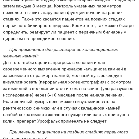
затем каждые 3 месяца. Контроль указанных параметров
позволяет выявить нарушения функции печени на ранних
стадиях. Также это касается пациентов на поздних стадиях
первичного билиарного цирроза. Кроме того, так можно быстро
определить, реагирует ли пациент с первичным билиарным
циррозом на проводимое лечение.
При применении для растворения холестериновых
желчных камней:
Для того чтобы оценить прогресс в лечении и для
своевременного выявления признаков кальциноза камней в
зависимости от размера камней, желчный пузырь следует
визуализировать (пероральная холецистография) с осмотром
затемнений в положении стоя и лежа на спине (ультразвуковое
исследование) через 6-10 месяцев после начала лечения.
Если желчный пузырь невозможно визуализировать на
рентгеновских снимках или в случаях кальциноза камней,
слабой сократимости желчного пузыря или частых приступов
колик, препарат Урсофальк применять не следует.
При лечении пациентов на поздних стадиях первичного
билиарного цирроза: