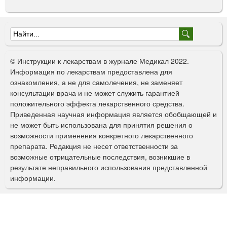
Ф
о
© Инструкции к лекарствам в журнале Медикал 2022.
р
Информация по лекарствам предоставлена для
ознакомления, а не для самолечения, не заменяет
м
консультации врача и не может служить гарантией
а
положительного эффекта лекарственного средства.
Приведенная научная информация является обобщающей и
п
не может быть использована для принятия решения о
о
возможности применения конкретного лекарственного
препарата. Редакция не несет ответственности за
и
возможные отрицательные последствия, возникшие в
с
результате неправильного использования представленной
информации.
к
а