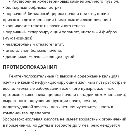
• Растворение холестериновых камней желчного пузыря,
• билиарный рефлюкс-гастрит,
• первичный билиарный цирроз печени при отсутствии
признаков декомпенсации (симптоматическое лечение)
• хронические гепатиты различного генеза
• первичный склерозирующий холангит, кистозный фиброз
(муковисцидоз)
• неалкогольный стеатогепатит,
• алкогольная болезнь печени,
• дискинезия желчевыводящих путей
ПРОТИВОПОКАЗАНИЯ
Рентгенположительные (с высоким содержание кальция)
желчные камни; нефункционирующий желчный пузырь; острые
воспалительные заболевания желчного пузыря, желчных
протоков и кишечника; цирроз печени в стадии декомпенсации;
выраженные нарушения функции почек, печени,
поджелудочной железы; повышенная чувствительность к
компонентам препарата.
Урсодезоксихолевая кислота не имеет возрастных ограничений
в применении, но детям в возрасте до 3 лет, рекомендуется
применять Урсофальк в суспензии, так как могут возникать