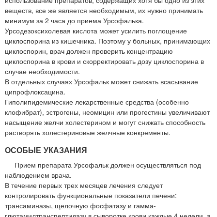
веществ, все же является необходимым, их нужно принимать
минимум за 2 часа до приема Урсофалька.
Урсодезоксихолевая кислота может усилить поглощение
циклоспорина из кишечника. Поэтому у больных, принимающих
циклоспорин, врач должен проверить концентрацию
циклоспорина в крови и скорректировать дозу циклоспорина в
случае необходимости.
В отдельных случаях Урсофальк может снижать всасывание
ципрофлоксацина.
Гиполипидемические лекарственные средства (особенно
клофибрат), эстрогены, неомицин или прогестины увеличивают
насыщение желчи холестерином и могут снижать способность
растворять холестериновые желчные конкременты.
ОСОБЫЕ УКАЗАНИЯ
Прием препарата Урсофальк должен осуществляться под
наблюдением врача.
В течение первых трех месяцев лечения следует
контролировать функциональные показатели печени:
трансаминазы, щелочную фосфатазу и гамма-
глютамилтранспептидазу в сыворотке крови каждые 4 недели, а