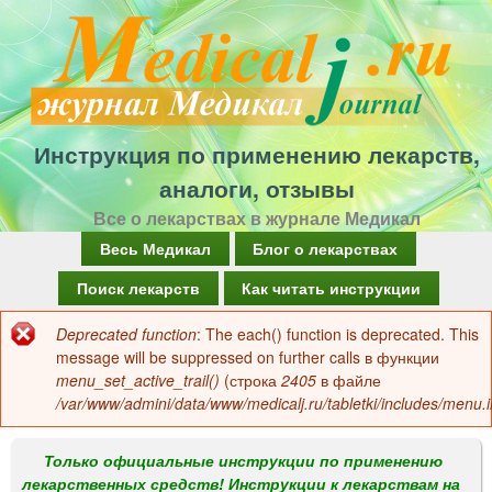
Перейти
к
основному
содержанию
Инструкция по применению лекарств,
аналоги, отзывы
Все о лекарствах в журнале Медикал
Г
Весь Медикал
Блог о лекарствах
л
Поиск лекарств
Как читать инструкции
а
Deprecated function
: The each() function is deprecated. This
Сообщение
в
message will be suppressed on further calls в функции
об
menu_set_active_trail()
(строка
2405
в файле
н
/var/www/admini/data/www/medicalj.ru/tabletki/includes/menu.i
ошибке
о
е
Только официальные инструкции по применению
лекарственных средств! Инструкции к лекарствам на