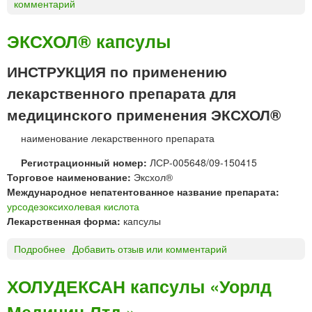
комментарий
Э
К
С
ЭКСХОЛ® капсулы
Х
О
ИНСТРУКЦИЯ по применению
Л
лекарственного препарата для
®
т
медицинского применения ЭКСХОЛ®
а
б
наименование лекарственного препарата
л
Регистрационный номер:
ЛСР-005648/09-150415
е
Торговое наименование:
Эксхол®
т
Международное непатентованное название препарата:
к
урсодезоксихолевая кислота
и
Лекарственная форма:
капсулы
Подробнее
о
Добавить отзыв или комментарий
Э
К
ХОЛУДЕКСАН капсулы «Уорлд
С
Х