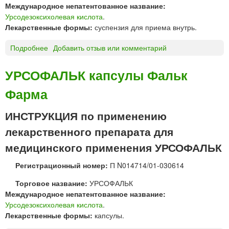
е
Международное непатентованное название:
ы
д
Урсодезоксихолевая кислота
.
П
и
Лекарственные формы:
суспензия для приема внутрь.
Р
ц
О
и
Подробнее
о
Добавить отзыв или комментарий
.
н
У
М
Л
р
УРСОФАЛЬК капсулы Фальк
Е
т
с
Д
д
Фарма
о
.
.
ф
Ц
»
а
ИНСТРУКЦИЯ по применению
С
л
лекарственного препарата для
ь
к
медицинского применения УРСОФАЛЬК
с
Регистрационный номер:
П N014714/01-030614
у
с
Торговое название:
УРСОФАЛЬК
п
Международное непатентованное название:
е
Урсодезоксихолевая кислота
.
н
Лекарственные формы:
капсулы.
з