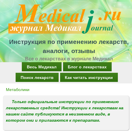
Перейти
к
основному
содержанию
Инструкция по применению лекарств,
аналоги, отзывы
Все о лекарствах в журнале Медикал
Г
Весь Медикал
Блог о лекарствах
л
Поиск лекарств
Как читать инструкции
а
Метаболики
Вы
в
здесь
Только официальные инструкции по применению
н
лекарственных средств! Инструкции к лекарствам на
о
нашем сайте публикуются в неизменном виде, в
котором они и прилагаются к препаратам.
е