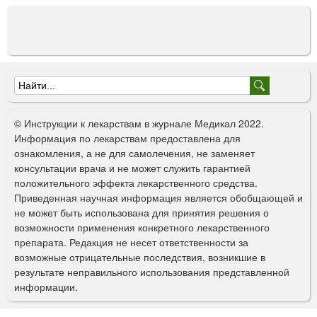
Ф
о
© Инструкции к лекарствам в журнале Медикал 2022.
р
Информация по лекарствам предоставлена для
ознакомления, а не для самолечения, не заменяет
м
консультации врача и не может служить гарантией
а
положительного эффекта лекарственного средства.
Приведенная научная информация является обобщающей и
п
не может быть использована для принятия решения о
о
возможности применения конкретного лекарственного
препарата. Редакция не несет ответственности за
и
возможные отрицательные последствия, возникшие в
с
результате неправильного использования представленной
информации.
к
а