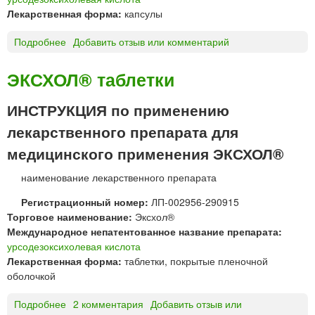
Лекарственная форма:
капсулы
Подробнее
о
Добавить отзыв или комментарий
Г
Р
ЭКСХОЛ® таблетки
И
Н
ИНСТРУКЦИЯ по применению
Т
лекарственного препарата для
Е
Р
медицинского применения ЭКСХОЛ®
О
Л
наименование лекарственного препарата
®
Регистрационный номер:
ЛП-002956-290915
к
Торговое наименование:
Эксхол®
а
Международное непатентованное название препарата:
п
урсодезоксихолевая кислота
с
Лекарственная форма:
таблетки, покрытые пленочной
у
оболочкой
л
ы
Подробнее
о
2 комментария
Добавить отзыв или