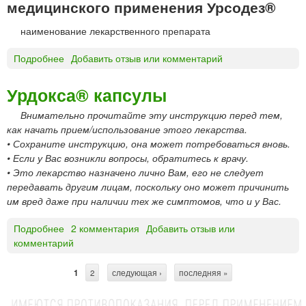
медицинского применения Урсодез®
к
Ф
®
Ф
а
к
наименование лекарственного препарата
а
р
а
р
м
п
Подробнее
о
Добавить отзыв или комментарий
м
а
с
У
а
у
р
Урдокса® капсулы
л
с
ы
Внимательно прочитайте эту инструкцию перед тем,
о
как начать прием/использование этого лекарства.
д
• Сохраните инструкцию, она может потребоваться вновь.
е
• Если у Вас возникли вопросы, обратитесь к врачу.
з
• Это лекарство назначено лично Вам, его не следует
®
передавать другим лицам, поскольку оно может причинить
к
им вред даже при наличии тех же симптомов, что и у Вас.
а
п
Подробнее
о
2 комментария
Добавить отзыв или
с
комментарий
У
у
р
л
д
ы
1
2
следующая ›
последняя »
С
о
к
т