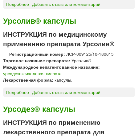
и
Подробнее
о
Добавить отзыв или комментарий
я
У
д
Р
Урсолив® капсулы
л
С
я
О
ИНСТРУКЦИЯ по медицинскому
п
Ф
р
применению препарата Урсолив®
А
и
Л
е
Регистрационный номер:
ЛСР-009125/10-180615
Ь
м
Торговое название препарата:
Урсолив®
К
а
Международное непатентованное название:
к
в
урсодезоксихолевая кислота
а
н
Лекарственная форма:
капсулы.
п
у
с
т
Подробнее
о
Добавить отзыв или комментарий
у
р
У
л
ь
р
Урсодез® капсулы
ы
Ф
с
Ф
а
о
ИНСТРУКЦИЯ по применению
а
л
л
л
ь
лекарственного препарата для
и
ь
к
в