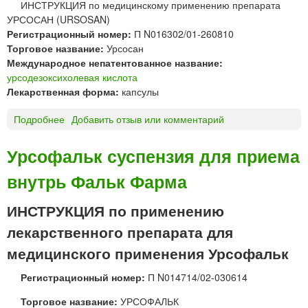
ИНСТРУКЦИЯ по медицинскому применению препарата
У
УРСОСАН (URSOSAN)
Д
Регистрационный номер:
П N016302/01-260810
Е
Торговое название:
Урсосан
К
Международное непатентованное название:
С
урсодезоксихолевая кислота
А
Лекарственная форма:
капсулы
Н
к
Подробнее
о
Добавить отзыв или комментарий
а
У
п
Р
с
Урсофальк суспензия для приема
С
у
внутрь Фальк Фарма
О
л
С
ы
А
ИНСТРУКЦИЯ по применению
«
Н
У
лекарственного препарата для
к
о
а
медицинского применения Урсофальк
р
п
л
Регистрационный номер:
П N014714/02-030614
с
д
у
М
Торговое название:
УРСОФАЛЬК
л