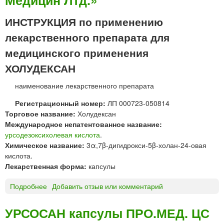
Медицин Лтд.»
О
Л
ИНСТРУКЦИЯ по применению
®
лекарственного препарата для
к
а
медицинского применения
п
ХОЛУДЕКСАН
с
у
наименование лекарственного препарата
л
ы
Регистрационный номер:
ЛП 000723-050814
Торговое название:
Холудексан
Международное непатентованное название:
урсодезоксихолевая кислота
.
Химическое название:
3α,7β-дигидрокси-5β-холан-24-овая
кислота.
Лекарственная форма:
капсулы
Подробнее
о
Добавить отзыв или комментарий
Х
О
УРСОСАН капсулы ПРО.МЕД. ЦС
Л