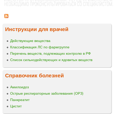
с
р
а
®
а
к
н
а
Инструкции для врачей
и
п
с
ц
у
Действующие вещества
ы
л
Классификация ЛС по фармгруппе
ы
Перечень веществ, подлежащих контролю в РФ
Список сильнодействующих и ядовитых веществ
Справочник болезней
Амилоидоз
Острые респираторные заболевания (ОРЗ)
Панкреатит
Цистит