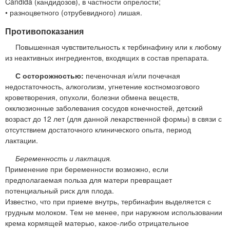
Candida (кандидозов), в частности опрелости;
• разноцветного (отрубевидного) лишая.
Противопоказания
Повышенная чувствительность к тербинафину или к любому
из неактивных ингредиентов, входящих в состав препарата.
С осторожностью:
печеночная и/или почечная
недостаточность, алкоголизм, угнетение костномозгового
кроветворения, опухоли, болезни обмена веществ,
окклюзионные заболевания сосудов конечностей, детский
возраст до 12 лет (для данной лекарственной формы) в связи с
отсутствием достаточного клинического опыта, период
лактации.
Беременность и лактация.
Применение при беременности возможно, если
предполагаемая польза для матери превращает
потенциальный риск для плода.
Известно, что при приеме внутрь, тербинафин выделяется с
грудным молоком. Тем не менее, при наружном использовании
крема кормящей матерью, какое-либо отрицательное