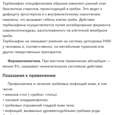
Тербинафин специфическим образом изменяет ранний этап
биосинтеза стеролов, происходящий в грибах. Это ведет к
дефициту эргостерола и к внутриклеточному накоплению
сквалена, что вызывает гибель клетки гриба. Действие
тербинафина осуществляется путем ингибирования фермента
скваленэпоксидазы, расположенного на клеточной мембране
гриба.
Тербинафин не оказывает влияния на систему цитохрома Р450
у человека и, соответственно, на метаболизм гормонов или
других лекарственных препаратов.
Фармакокинетика.
При местном применении абсорбция —
менее 5%, оказывает незначительное системное действие.
Показания к применению
Профилактика и лечение грибковых инфекций кожи, в том
числе:
• микозов стоп («грибок» стопы);
• паховой эпидермофитии;
• грибковых поражений гладкой кожи тела;
• инфекций, вызванных дрожжеподобными грибами рода