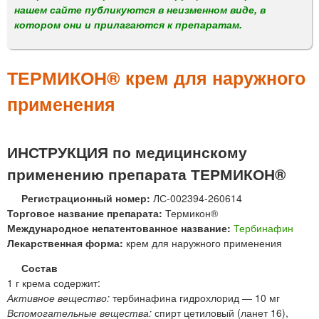
м
нашем сайте публикуются в неизменном виде, в
е
котором они и прилагаются к препаратам.
н
ю
ТЕРМИКОН® крем для наружного
применения
ИНСТРУКЦИЯ по медицинскому
применению препарата ТЕРМИКОН®
Регистрационный номер:
ЛС-002394-260614
Торговое название препарата:
Термикон®
Международное непатентованное название:
Тербинафин
Лекарственная форма:
крем для наружного применения
Состав
1 г крема содержит:
Активное вещество:
тербинафина гидрохлорид — 10 мг
Вспомогательные вещества:
спирт цетиловый (ланет 16),