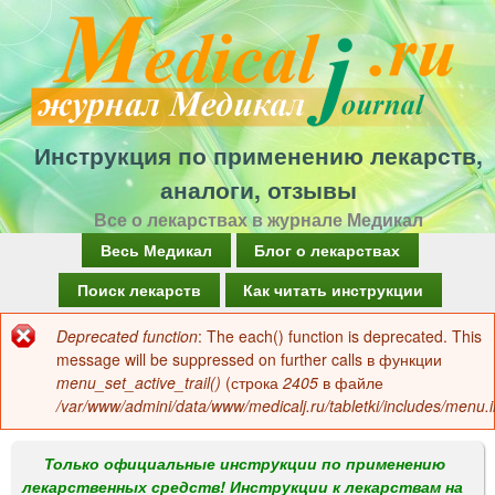
Перейти
к
основному
содержанию
Инструкция по применению лекарств,
аналоги, отзывы
Все о лекарствах в журнале Медикал
Г
Весь Медикал
Блог о лекарствах
л
Поиск лекарств
Как читать инструкции
а
Deprecated function
: The each() function is deprecated. This
Сообщение
в
message will be suppressed on further calls в функции
об
menu_set_active_trail()
(строка
2405
в файле
н
/var/www/admini/data/www/medicalj.ru/tabletki/includes/menu.i
ошибке
о
е
Только официальные инструкции по применению
лекарственных средств! Инструкции к лекарствам на