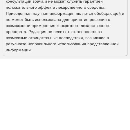
консультации врача и не может служить гарантией
а
положительного эффекта лекарственного средства.
Приведенная научная информация является обобщающей и
п
не может быть использована для принятия решения о
о
возможности применения конкретного лекарственного
препарата. Редакция не несет ответственности за
и
возможные отрицательные последствия, возникшие в
с
результате неправильного использования представленной
информации.
к
а