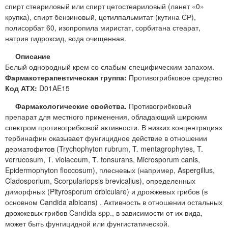
спирт стеариловый или спирт цетостеариловый (ланет «0»
крупка), спирт бензиновый, цетилпальмитат (кутина СР),
полисорбат 60, изопропила миристат, сорбитана стеарат,
натрия гидроксид, вода очищенная.
Описание
Белый однородный крем со слабым специфическим запахом.
Фармакотерапевтическая группа:
Противогрибковое средство
Код АТХ:
D01AE15
Фармакологические свойства.
Противогрибковый
препарат для местного применения, обладающий широким
спектром противогрибковой активности. В низких концентрациях
тербинафин оказывает фунгицидное действие в отношении
дерматофитов (Trychophyton rubrum, T. mentagrophytes, T.
verrucosum, T. violaceum, Т. tonsurans, Microsporum canis,
Epidermophyton floccosum), плесневых (например, Aspergillus,
Cladosporium, Scorpulariopsis brevicalius), определенных
диморфных (Pityrosporum orbiculare) и дрожжевых грибов (в
основном Candida albicans) . Активность в отношении остальных
дрожжевых грибов Candida spp., в зависимости от их вида,
может быть фунгицидной или фунгистатической.