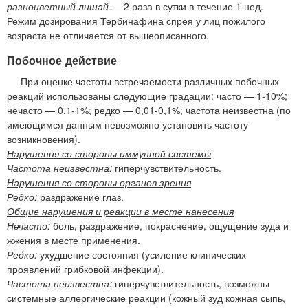
разноцветный лишай
— 2 раза в сутки в течение 1 нед.
Режим дозирования Тербинафина спрея у лиц пожилого
возраста не отличается от вышеописанного.
Побочное действие
При оценке частоты встречаемости различных побочных
реакций использованы следующие градации: часто — 1-10%;
нечасто — 0,1-1%; редко — 0,01-0,1%; частота неизвестна (по
имеющимся данным невозможно установить частоту
возникновения).
Нарушения со стороны иммунной системы
Частота неизвестна:
гиперчувствительность.
Нарушения со стороны органов зрения
Редко:
раздражение глаз.
Общие нарушения и реакции в месте нанесения
Нечасто:
боль, раздражение, покраснение, ощущение зуда и
жжения в месте применения.
Редко:
ухудшение состояния (усиление клинических
проявлений грибковой инфекции).
Частота неизвестна:
гиперчувствительность, возможны
системные аллергические реакции (кожный зуд кожная сыпь,