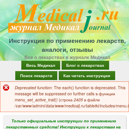
Перейти
к
основному
содержанию
Инструкция по применению лекарств,
аналоги, отзывы
Все о лекарствах в журнале Медикал
Г
Весь Медикал
Блог о лекарствах
л
Поиск лекарств
Как читать инструкции
а
Deprecated function
: The each() function is deprecated. This
Сообщение
в
message will be suppressed on further calls в функции
об
menu_set_active_trail()
(строка
2405
в файле
н
/var/www/admini/data/www/medicalj.ru/tabletki/includes/menu.i
ошибке
о
е
Только официальные инструкции по применению
лекарственных средств! Инструкции к лекарствам на