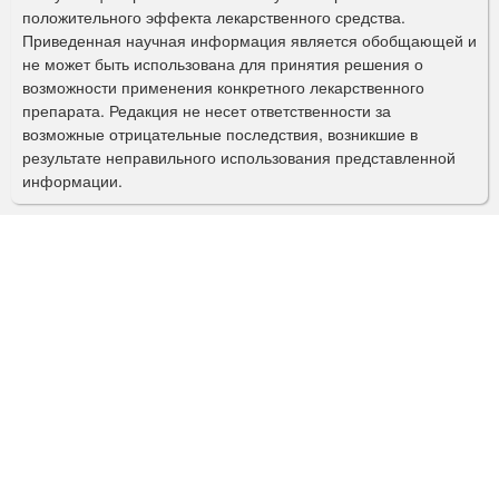
а
положительного эффекта лекарственного средства.
Приведенная научная информация является обобщающей и
п
не может быть использована для принятия решения о
о
возможности применения конкретного лекарственного
препарата. Редакция не несет ответственности за
и
возможные отрицательные последствия, возникшие в
с
результате неправильного использования представленной
информации.
к
а