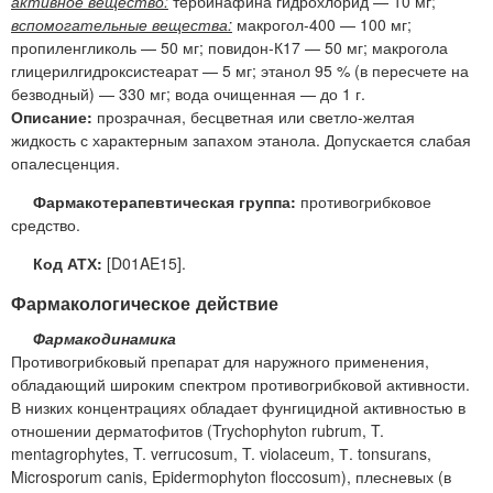
активное вещество:
тербинафина гидрохлорид — 10 мг;
вспомогательные вещества:
макрогол-400 — 100 мг;
пропиленгликоль — 50 мг; повидон-К17 — 50 мг; макрогола
глицерилгидроксистеарат — 5 мг; этанол 95 % (в пересчете на
безводный) — 330 мг; вода очищенная — до 1 г.
Описание:
прозрачная, бесцветная или светло-желтая
жидкость с характерным запахом этанола. Допускается слабая
опалесценция.
Фармакотерапевтическая группа:
противогрибковое
средство.
Код АТХ:
[D01AE15].
Фармакологическое действие
Фармакодинамика
Противогрибковый препарат для наружного применения,
обладающий широким спектром противогрибковой активности.
В низких концентрациях обладает фунгицидной активностью в
отношении дерматофитов (Trychophyton rubrum, T.
mentagrophytes, T. verrucosum, T. violaceum, Т. tonsurans,
Microsporum canis, Epidermophyton floccosum), плесневых (в