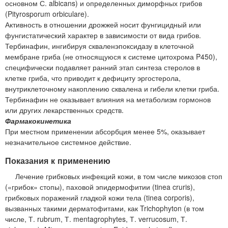
основном С. albicans) и определенных диморфных грибов
(Pityrosporum orbiculare).
Активность в отношении дрожжей носит фунгицидный или
фунгистатический характер в зависимости от вида грибов.
Тербинафин, ингибируя скваленэпоксидазу в клеточной
мембране гриба (не относящуюся к системе цитохрома P450),
специфически подавляет ранний этап синтеза стеролов в
клетке гриба, что приводит к дефициту эргостерола,
внутриклеточному накоплению сквалена и гибели клетки гриба.
Тербинафин не оказывает влияния на метаболизм гормонов
или других лекарственных средств.
Фармакокинетика
При местном применении абсорбция менее 5%, оказывает
незначительное системное действие.
Показания к применению
Лечение грибковых инфекций кожи, в том числе микозов стоп
(«грибок» стопы), паховой эпидермофитии (tinea cruris),
грибковых поражений гладкой кожи тела (tinea corporis),
вызванных такими дерматофитами, как Trichophyton (в том
числе, Т. rubrum, Т. mentagrophytes, Т. verrucosum, Т.