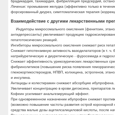
брадикардия, тахикардия, фибрилляция предсердий, остано
Лечение:
промывание желудка (эффективно только в течение
форсированный диурез, симптоматическая терапия (коррекци
Взаимодействие с другими лекарственными пре
Индукторы микросомального окисления (фенитоин, этано
антидепрессанты) увеличивают продукцию гидроксилирован
гепатотоксических реакций.
Ингибиторы микросомального окисления снижают риск гепат
Снижает гипотензивную активность вазодилататоров (в т. ч.
натрийуретическую и диуретическую - фуросемида и гидрох
Снижает эффективность урикозурических лекарственных сред
фибринолитиков (повышение риска появления геморрагическ
глюкокортикостероидов, НПВП, колхицина, эстрогенов, этан
и инсулина.
Антациды и колестирамин снижают абсорбцию ибупрофена.
Увеличивает концентрацию в крови дигоксина, препаратов ли
Кофеин усиливает анальгезирующий эффект.
При одновременном назначении ибупрофен снижает противо
(возможно повышение частоты развития острой коронарной н
средства малые дозы ацетилсалициловой кислоты, после н