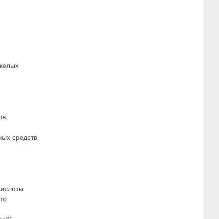
яжелых
ов,
ных средств
кислоты
го