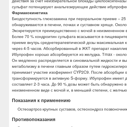
действия за счет неизбирательной блокады циклооксигеназ
сульфат потенцируют анальгезирующее действие ибупрофе
Фармакокинетика
Биодоступность глюкозамина при пероральном приеме – 25
обнаруживаются в печени, почках и суставном хряще. Около
Экскретируется преимущественно с мочой в неизмененном ви
Более 70 % хондроитин сульфата всасывается в пищеварите
приеме внутрь среднетерапевтической дозы максимальная ко
через 4-5 часов. Абсорбированный в ЖКТ препарат накаплив
Ибупрофен хорошо абсорбируется из желудка. Тmax - около
Он медленно распределяется в синовиальной жидкости и вы
метаболизму в печени главным образом путем гидроксилиро
принимает участие изофермент CYP2C9. После абсорбции 
трансформируется в активную S-форму. Ибупрофен имеет д
составляет 2-3 часа. До 90 % дозы может быть обнаружено в
неизмененном виде с мочой и, в меньшей степени, с желчью
Показания к применению
Остеоартроз крупных суставов, остеохондроз позвоноч
Противопоказания