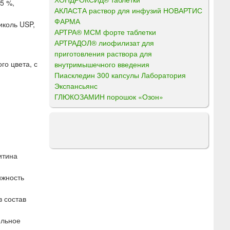
5 %,
АКЛАСТА раствор для инфузий НОВАРТИС
ФАРМА
иколь USP,
АРТРА® МСМ форте таблетки
АРТРАДОЛ® лиофилизат для
приготовления раствора для
го цвета, с
внутримышечного введения
Пиаскледин 300 капсулы Лаборатория
Экспансьянс
ГЛЮКОЗАМИН порошок «Озон»
итина
ижность
в состав
ельное