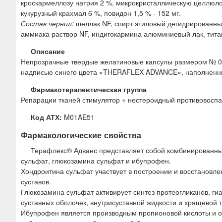
кроскармеллозу натрия 2 %, микрокристаллическую целлюлоз
кукурузный крахмал 6 %, повидон 1,5 % - 152 мг.
Состав чернил:
шеллак NF, спирт этиловый дегидрированный
аммиака раствор NF, индигокармина алюминиевый лак, тита
Описание
Непрозрачные твердые желатиновые капсулы размером № 0, с
надписью синего цвета «THERAFLEX ADVANCE», наполненны
Фармакотерапевтическая группа
Репарации тканей стимулятор + нестероидный противовосп
Код АТХ:
M01AE51
Фармакологические свойства
Терафлекс® Адванс представляет собой комбинированный
сульфат, глюкозамина сульфат и ибупрофен.
Хондроитина сульфат участвует в построении и восстановл
суставов.
Глюкозамина сульфат активирует синтез протеогликанов, ги
суставных оболочек, внутрисуставной жидкости и хрящевой т
Ибупрофен является производным пропионовой кислоты и 