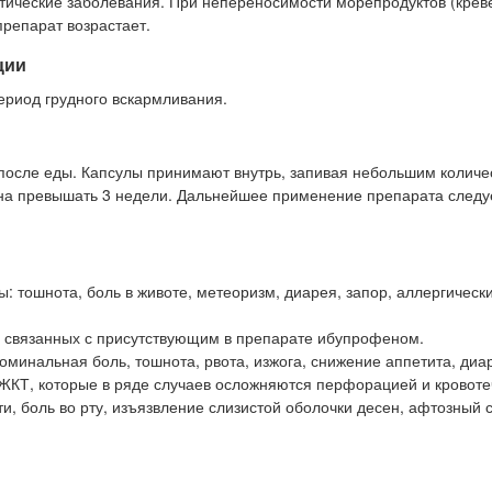
тические заболевания. При непереносимости морепродуктов (креве
препарат возрастает.
ции
ериод грудного вскармливания.
и после еды. Капсулы принимают внутрь, запивая небольшим колич
жна превышать 3 недели. Дальнейшее применение препарата следу
тошнота, боль в животе, метеоризм, диарея, запор, аллергически
, связанных с присутствующим в препарате ибупрофеном.
минальная боль, тошнота, рвота, изжога, снижение аппетита, диа
 ЖКТ, которые в ряде случаев осложняются перфорацией и кровоте
и, боль во рту, изъязвление слизистой оболочки десен, афтозный 