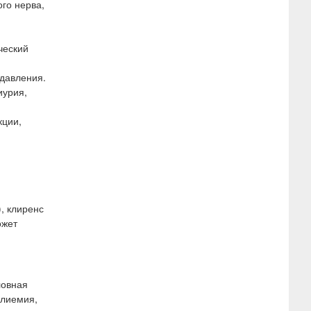
го нерва,
ческий
 давления.
иурия,
кции,
, клиренс
ожет
ловная
алиемия,