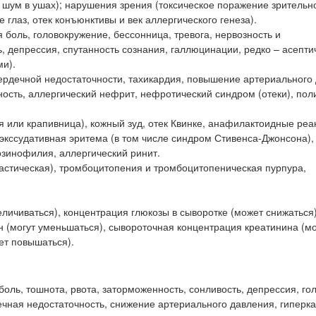
 шум в ушах); нарушения зрения (токсическое поражение зрительно
 глаз, отек конъюнктивы и век аллергического генеза).
 боль, головокружение, бессонница, тревога, нервозность и
, депрессия, спутанность сознания, галлюцинации, редко – асепти
и).
ердечной недостаточности, тахикардия, повышение артериального
ость, аллергический нефрит, нефротический синдром (отеки), пол
 или крапивница), кожный зуд, отек Квинке, анафилактоидные реа
экссудативная эритема (в том числе синдром Стивенса-Джонсона),
озинофилия, аллергический ринит.
ластическая), тромбоцитопения и тромбоцитопеническая пурпура,
личиваться), концентрация глюкозы в сыворотке (может снижаться)
н (могут уменьшаться), сывороточная концентрация креатинина (м
ет повышаться).
оль, тошнота, рвота, заторможенность, сонливость, депрессия, го
чечная недостаточность, снижение артериального давления, гиперк