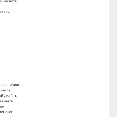
й кислоте
рстной
очная и/или
шки (в
ый диабет,
захвата
зм,
 pilori,