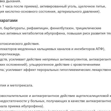
вка дыхания.
 1 часа после приема), активированный уголь, щелочное питье,
я кислотно-основного состояния, артериального давления).
паратами
л, барбитураты, рифампицин, фенилбутазон, трициклические
ных активных метаболитов ибупрофена, повышая риск развития т
отоксического действия.
 блокаторов медленных кальциевых каналов и ингибиторов АПФ),
лоротиазида.
ств, усиливает действие непрямых антикоагулянтов, антиагрегант
их осложнений), ульцерогенное действие с кровотечениями
ола; усиливает эффект пероральных гипогликемических лекарствен
тия и метотрексата.
воспалительное и антиагрегантное действие ацетилсалициловой 
едостаточности у больных, получающих в качестве антиагрегантно
ачала приема ибупрофена).