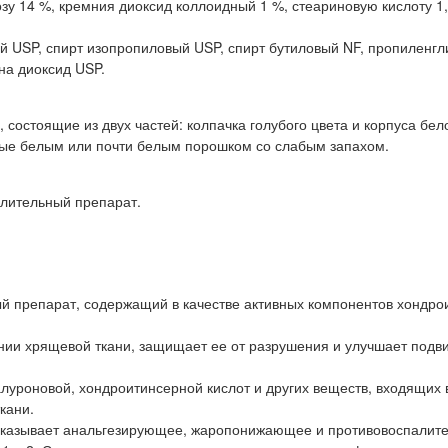
у 14 %, кремния диоксид коллоидный 1 %, стеариновую кислоту 1,
 USP, спирт изопропиловый USP, спирт бутиловый NF, пропиленгл
на диоксид USP.
остоящие из двух частей: колпачка голубого цвета и корпуса бело
е белым или почти белым порошком со слабым запахом.
алительный препарат.
 препарат, содержащий в качестве активных компонентов хондро
ении хрящевой ткани, защищает ее от разрушения и улучшает подв
алуроновой, хондроитинсерной кислот и других веществ, входящих 
кани.
оказывает анальгезирующее, жаропонижающее и противовоспалит