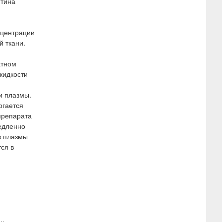
итина
нцентрации
й ткани.
атном
жидкости
и плазмы.
ргается
препарата
едленно
з плазмы
ся в