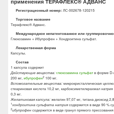
применения ТЕРАФЛЕКС® АДВАНС
ю
Регистрационный номер:
ЛС-002678-120215
Торговое название
Терафлекс® Адванс.
Международное непатентованное или группировочно
Глюкозамин + Ибупрофен + Хондроитина сульфат.
Лекарственная форма
Капсулы.
Состав
1 капсула содержит
Действующие вещества:
глюкозамина сульфат
в форме D-
2
200 мг,
ибупрофен
100 мг.
Вспомогательные вещества:
микрокристаллическая целлюло
стеариновая кислота 10,2 мг, карбоксиметилкрахмал натрия 1
0,3 мг.
Желатиновая капсула:
желатин 97,07 мг, титана диоксид 2,
1
хондроитина сульфата натрия
содержится в виде 90 % су
2
ибупрофен
содержится в виде гранул прямого прессования