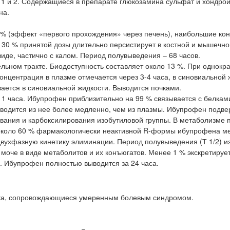
ы 1 и 2. Содержащиеся в препарате глюкозамина сульфат и хондро
на.
 % (эффект «первого прохождения» через печень), наибольшие ко
 30 % принятой дозы длительно персистирует в костной и мышечно
де, частично с калом. Период полувыведения – 68 часов.
льном тракте. Биодоступность составляет около 13 %. При однокр
нцентрация в плазме отмечается через 3-4 часа, в синовиальной 
ается в синовиальной жидкости. Выводится почками.
 1 часа. Ибупрофен приблизительно на 99 % связывается с белкам
водится из нее более медленно, чем из плазмы. Ибупрофен подве
вания и карбоксилирования изобутиловой группы. В метаболизме 
около 60 % фармакологически неактивной R-формы ибупрофена м
вухфазную кинетику элиминации. Период полувыведения (Т 1/2) и
 моче в виде метаболитов и их конъюгатов. Менее 1 % экскретирует
. Ибупрофен полностью выводится за 24 часа.
ника, сопровождающиеся умеренным болевым синдромом.