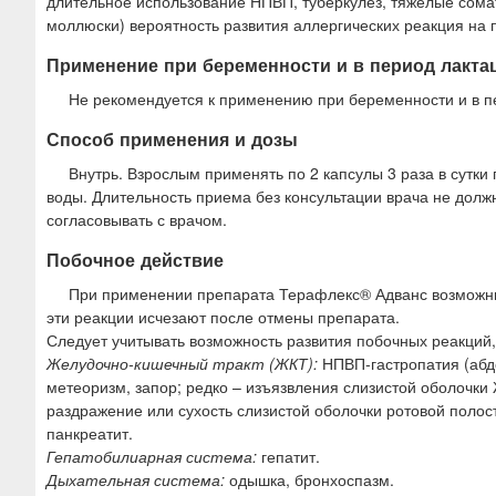
длительное использование НПВП, туберкулез, тяжелые сома
моллюски) вероятность развития аллергических реакция на 
Применение при беременности и в период лакта
Не рекомендуется к применению при беременности и в п
Способ применения и дозы
Внутрь. Взрослым применять по 2 капсулы 3 раза в сутк
воды. Длительность приема без консультации врача не дол
согласовывать с врачом.
Побочное действие
При применении препарата Терафлекс® Адванс возможны: 
эти реакции исчезают после отмены препарата.
Следует учитывать возможность развития побочных реакций
Желудочно-кишечный тракт (ЖКТ):
НПВП-гастропатия (абдо
метеоризм, запор; редко – изъязвления слизистой оболочки
раздражение или сухость слизистой оболочки ротовой полост
панкреатит.
Гепатобилиарная система:
гепатит.
Дыхательная система:
одышка, бронхоспазм.