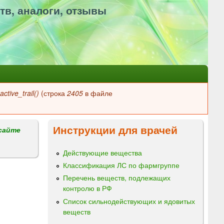
тв, аналоги, отзывы
ctive_trail()
(строка
2405
в файле
Инструкции для врачей
сайте
Действующие вещества
Классификация ЛС по фармгруппе
Перечень веществ, подлежащих
контролю в РФ
Список сильнодействующих и ядовитых
веществ