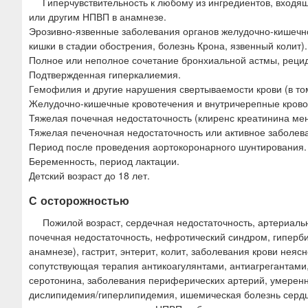
Гиперчувствительность к любому из ингредиентов, входящ
или другим НПВП в анамнезе.
Эрозивно-язвенные заболевания органов желудочно-кишечног
кишки в стадии обострения, болезнь Крона, язвенный колит).
Полное или неполное сочетание бронхиальной астмы, рецид
Подтвержденная гиперкалиемия.
Гемофилия и другие нарушения свертываемости крови (в том
Желудочно-кишечные кровотечения и внутричерепные крово
Тяжелая почечная недостаточность (клиренс креатинина ме
Тяжелая печеночная недостаточность или активное заболев
Период после проведения аортокоронарного шунтирования.
Беременность, период лактации.
Детский возраст до 18 лет.
С осторожностью
Пожилой возраст, сердечная недостаточность, артериальн
почечная недостаточность, нефротический синдром, гиперб
анамнезе), гастрит, энтерит, колит, заболевания крови нея
сопутствующая терапия антикоагулянтами, антиагрегантами
серотонина, заболевания периферических артерий, умеренна
дислипидемия/гиперлипидемия, ишемическая болезнь сердца,