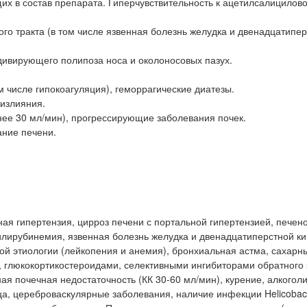
их в состав препарата. Гиперчувствительность к ацетилсалицилово
о тракта (в том числе язвенная болезнь желудка и двенадцатипе
ивирующего полипоза носа и околоносовых пазух.
 числе гипокоагуляция), геморрагические диатезы.
излияния.
нее 30 мл/мин), прогрессирующие заболевания почек.
ание печени.
ая гипертензия, цирроз печени с портальной гипертензией, печен
илирубинемия, язвенная болезнь желудка и двенадцатиперстной ки
сной этиологии (лейкопения и анемия), бронхиальная астма, сахарн
, глюкокортикостероидами, селективными ингибиторами обратного 
я почечная недостаточность (КК 30-60 мл/мин), курение, алкоголи
 цереброваскулярные заболевания, наличие инфекции Helicobacter