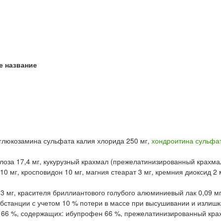
е название
глюкозамина сульфата калия хлорида 250 мг,
хондроитина сульфа
за 17,4 мг, кукурузный крахмал (прежелатинизированный крахмал
0 мг, кросповидон 10 мг, магния стеарат 3 мг, кремния диоксид 2 
83 мг, красителя бриллиантового голубого алюминиевый лак 0,09 мг
бстанции с учетом 10 % потери в массе при высушивании и излишка
 66 %, содержащих: ибупрофен 66 %, прежелатинизированный кра