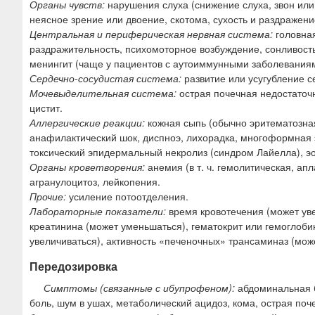
Органы чувств:
нарушения слуха (снижение слуха, звон или
неясное зрение или двоение, скотома, сухость и раздражение
Центральная и периферическая нервная система:
головная
раздражительность, психомоторное возбуждение, сонливость
менингит (чаще у пациентов с аутоиммунными заболеваниям
Сердечно-сосудистая система:
развитие или усугубление с
Мочевыделительная система:
острая почечная недостаточн
цистит.
Аллергические реакции:
кожная сыпь (обычно эритематозная
анафилактический шок, диспноэ, лихорадка, многоформная 
токсический эпидермальный некролиз (синдром Лайелла), э
Органы кроветворения:
анемия (в т. ч. гемолитическая, ап
агранулоцитоз, лейкопения.
Прочие:
усиление потоотделения.
Лабораторные показатели:
время кровотечения (может уве
креатинина (может уменьшаться), гематокрит или гемоглоби
увеличиваться), активность «печеночных» трансаминаз (мож
Передозировка
Симптомы (связанные с ибупрофеном):
абдоминальная б
боль, шум в ушах, метаболический ацидоз, кома, острая по