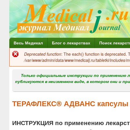
Г
Весь Медикал
Блог о лекарствах
Поиск лекарст
л
Deprecated function
: The each() function is deprecated.
Сообщение
а
/var/www/admini/data/www/medicalj.ru/tabletki/includes/m
об
в
ошибке
Только официальные инструкции по применению л
н
публикуются в неизменном виде, в котором они и пр
о
е
ТЕРАФЛЕКС® АДВАНС капсулы
м
е
ИНСТРУКЦИЯ по применению лекарств
н