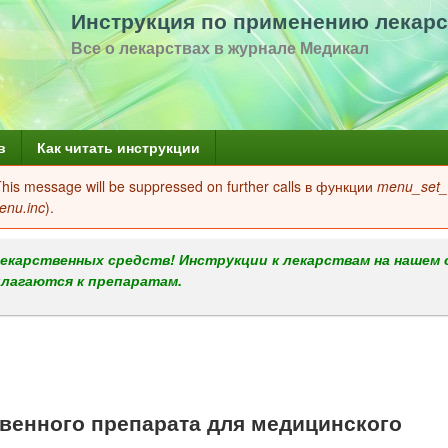
Перейти
Инструкция по применению лекарс
к
Все о лекарствах в журнале Медикал
основному
содержанию
в
Как читать инструкции
 This message will be suppressed on further calls в функции
menu_set_a
enu.inc
).
екарственных средств! Инструкции к лекарствам на нашем 
илагаются к препаратам.
енного препарата для медицинского