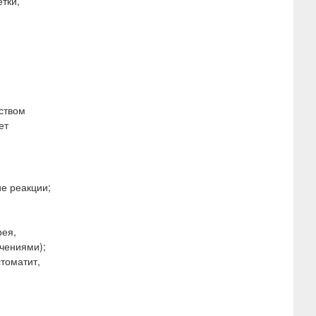
тки,
еством
ет
е реакции;
рея,
чениями);
стоматит,