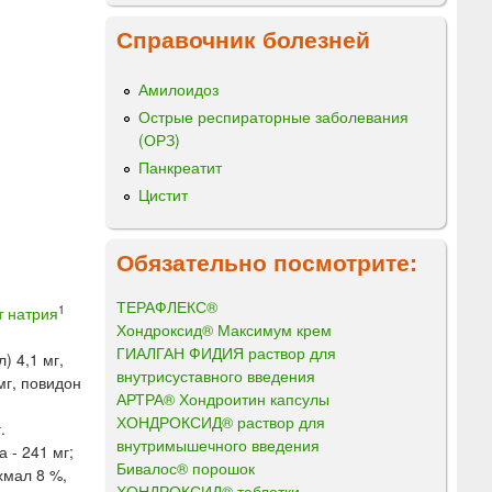
Справочник болезней
Амилоидоз
Острые респираторные заболевания
(ОРЗ)
Панкреатит
Цистит
Обязательно посмотрите:
ТЕРАФЛЕКС®
1
т натрия
Хондроксид® Максимум крем
ГИАЛГАН ФИДИЯ раствор для
) 4,1 мг,
внутрисуставного введения
мг, повидон
АРТРА® Хондроитин капсулы
ХОНДРОКСИД® раствор для
.
внутримышечного введения
 - 241 мг;
Бивалос® порошок
хмал 8 %,
ХОНДРОКСИД® таблетки